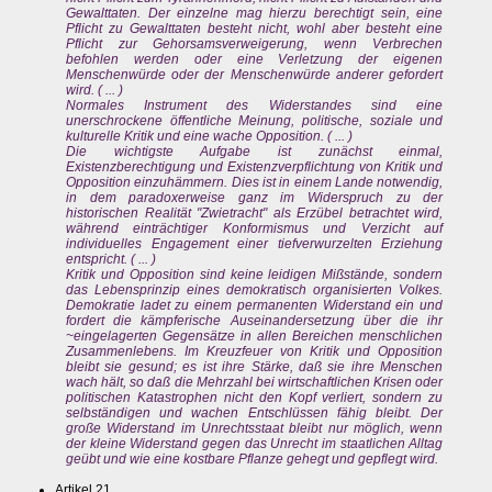
Gewalttaten. Der einzelne mag hierzu berechtigt sein, eine
Pflicht zu Gewalttaten besteht nicht, wohl aber besteht eine
Pflicht zur Gehorsamsverweigerung, wenn Verbrechen
befohlen werden oder eine Verletzung der eigenen
Menschenwürde oder der Menschenwürde anderer gefordert
wird. ( ... )
Normales Instrument des Widerstandes sind eine
unerschrockene öffentliche Meinung, politische, soziale und
kulturelle Kritik und eine wache Opposition. ( ... )
Die wichtigste Aufgabe ist zunächst einmal,
Existenzberechtigung und Existenzverpflichtung von Kritik und
Opposition einzuhämmern. Dies ist in einem Lande notwendig,
in dem paradoxerweise ganz im Widerspruch zu der
historischen Realität "Zwietracht" als Erzübel betrachtet wird,
während einträchtiger Konformismus und Verzicht auf
individuelles Engagement einer tiefverwurzelten Erziehung
entspricht. ( ... )
Kritik und Opposition sind keine leidigen Mißstände, sondern
das Lebensprinzip eines demokratisch organisierten Volkes.
Demokratie ladet zu einem permanenten Widerstand ein und
fordert die kämpferische Auseinandersetzung über die ihr
~eingelagerten Gegensätze in allen Bereichen menschlichen
Zusammenlebens. Im Kreuzfeuer von Kritik und Opposition
bleibt sie gesund; es ist ihre Stärke, daß sie ihre Menschen
wach hält, so daß die Mehrzahl bei wirtschaftlichen Krisen oder
politischen Katastrophen nicht den Kopf verliert, sondern zu
selbständigen und wachen Entschlüssen fähig bleibt. Der
große Widerstand im Unrechtsstaat bleibt nur möglich, wenn
der kleine Widerstand gegen das Unrecht im staatlichen Alltag
geübt und wie eine kostbare Pflanze gehegt und gepflegt wird.
Artikel 21