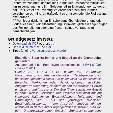
Richter vorzuführen, der ihm die Gründe der Festnahme mitzuteilen,
ihn zu vernehmen und ihm Gelegenheit zu Einwendungen zu geben
hat. Der Richter hat unverzüglich entweder einen mit Gründen
versehenen schriftlichen Haftbefehl zu erlassen oder die Freilassung
anzuordnen.
(4) Von jeder richterlichen Entscheidung über die Anordnung oder
Fortdauer einer Freiheitsentziehung ist unverzüglich ein Angehöriger
des Festgehaltenen oder eine Person seines Vertrauens zu
benachrichtigen.
Grundgesetz im Netz
Download als PDF
oder als
.rtf
Der Text im Internet
und
hier
Tipps für eine
Verfassungsbeschwerde
Eigentlich: Staat ist immer und überall an die Grundrechte
gebunden!
Aus dem Urteil des Bundesverfassungsgerichts
1 BvR 699/06
vom 22.2.2011
Gemäß Art. 1 Abs. 3 GG binden die Grundrechte
Gesetzgebung, vollziehende Gewalt und Rechtsprechung als
unmittelbar geltendes Recht. Sie gelten nicht nur für bestimmte
Bereiche, Funktionen oder Handlungsformen staatlicher
Aufgabenwahrnehmung, sondern binden die staatliche Gewalt
umfassend und insgesamt. Der Begriff der staatlichen Gewalt
ist dabei weit zu verstehen und erstreckt sich nicht nur auf
imperative Maßnahmen. Entscheidungen, Äußerungen und
Handlungen, die - auf den jeweiligen staatlichen
Entscheidungsebenen - den Anspruch erheben können,
autorisiert im Namen aller Bürger getroffen zu werden, sind von
der Grundrechtsbindung erfasst. Grundrechtsgebundene