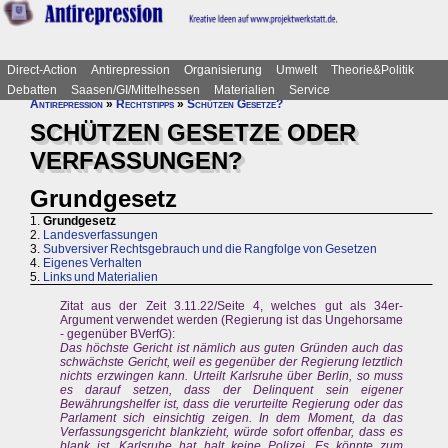
Direct-Action
Antirepression
Organisierung
Umwelt
Theorie&Politik
Debatten
Saasen/GI/Mittelhessen
Materialien
Service
Antirepression
»
Rechtstipps
»
Schützen Gesetze?
SCHÜTZEN GESETZE ODER
VERFASSUNGEN?
Grundgesetz
1.
Grundgesetz
2.
Landesverfassungen
3.
Subversiver Rechtsgebrauch und die Rangfolge von Gesetzen
4.
Eigenes Verhalten
5.
Links und Materialien
Zitat aus der Zeit 3.11.22/Seite 4, welches gut als 34er-
Argument verwendet werden (Regierung ist das Ungehorsame
- gegenüber BVerfG):
Das höchste Gericht ist nämlich aus guten Gründen auch das
schwächste Gericht, weil es gegenüber der Regierung letztlich
nichts erzwingen kann. Urteilt Karlsruhe über Berlin, so muss
es darauf setzen, dass der Delinquent sein eigener
Bewährungshelfer ist, dass die verurteilte Regierung oder das
Parlament sich einsichtig zeigen. In dem Moment, da das
Verfassungsgericht blankzieht, würde sofort offenbar, dass es
blank ist, Karlsruhe hat halt keine Polizei. Es könnte zum