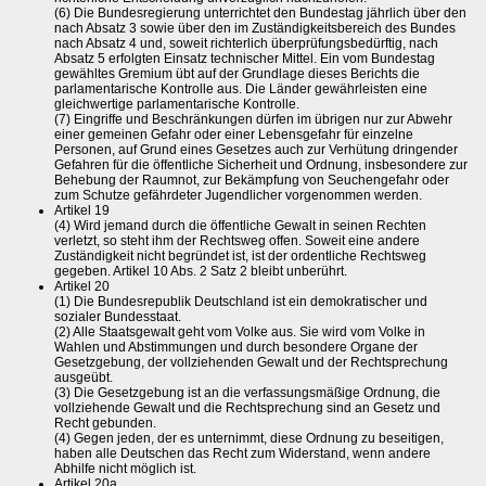
(6) Die Bundesregierung unterrichtet den Bundestag jährlich über den
nach Absatz 3 sowie über den im Zuständigkeitsbereich des Bundes
nach Absatz 4 und, soweit richterlich überprüfungsbedürftig, nach
Absatz 5 erfolgten Einsatz technischer Mittel. Ein vom Bundestag
gewähltes Gremium übt auf der Grundlage dieses Berichts die
parlamentarische Kontrolle aus. Die Länder gewährleisten eine
gleichwertige parlamentarische Kontrolle.
(7) Eingriffe und Beschränkungen dürfen im übrigen nur zur Abwehr
einer gemeinen Gefahr oder einer Lebensgefahr für einzelne
Personen, auf Grund eines Gesetzes auch zur Verhütung dringender
Gefahren für die öffentliche Sicherheit und Ordnung, insbesondere zur
Behebung der Raumnot, zur Bekämpfung von Seuchengefahr oder
zum Schutze gefährdeter Jugendlicher vorgenommen werden.
Artikel 19
(4) Wird jemand durch die öffentliche Gewalt in seinen Rechten
verletzt, so steht ihm der Rechtsweg offen. Soweit eine andere
Zuständigkeit nicht begründet ist, ist der ordentliche Rechtsweg
gegeben. Artikel 10 Abs. 2 Satz 2 bleibt unberührt.
Artikel 20
(1) Die Bundesrepublik Deutschland ist ein demokratischer und
sozialer Bundesstaat.
(2) Alle Staatsgewalt geht vom Volke aus. Sie wird vom Volke in
Wahlen und Abstimmungen und durch besondere Organe der
Gesetzgebung, der vollziehenden Gewalt und der Rechtsprechung
ausgeübt.
(3) Die Gesetzgebung ist an die verfassungsmäßige Ordnung, die
vollziehende Gewalt und die Rechtsprechung sind an Gesetz und
Recht gebunden.
(4) Gegen jeden, der es unternimmt, diese Ordnung zu beseitigen,
haben alle Deutschen das Recht zum Widerstand, wenn andere
Abhilfe nicht möglich ist.
Artikel 20a