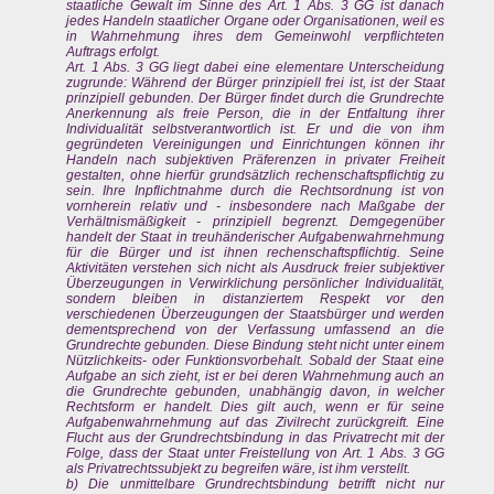
staatliche Gewalt im Sinne des Art. 1 Abs. 3 GG ist danach
jedes Handeln staatlicher Organe oder Organisationen, weil es
in Wahrnehmung ihres dem Gemeinwohl verpflichteten
Auftrags erfolgt.
Art. 1 Abs. 3 GG liegt dabei eine elementare Unterscheidung
zugrunde: Während der Bürger prinzipiell frei ist, ist der Staat
prinzipiell gebunden. Der Bürger findet durch die Grundrechte
Anerkennung als freie Person, die in der Entfaltung ihrer
Individualität selbstverantwortlich ist. Er und die von ihm
gegründeten Vereinigungen und Einrichtungen können ihr
Handeln nach subjektiven Präferenzen in privater Freiheit
gestalten, ohne hierfür grundsätzlich rechenschaftspflichtig zu
sein. Ihre Inpflichtnahme durch die Rechtsordnung ist von
vornherein relativ und - insbesondere nach Maßgabe der
Verhältnismäßigkeit - prinzipiell begrenzt. Demgegenüber
handelt der Staat in treuhänderischer Aufgabenwahrnehmung
für die Bürger und ist ihnen rechenschaftspflichtig. Seine
Aktivitäten verstehen sich nicht als Ausdruck freier subjektiver
Überzeugungen in Verwirklichung persönlicher Individualität,
sondern bleiben in distanziertem Respekt vor den
verschiedenen Überzeugungen der Staatsbürger und werden
dementsprechend von der Verfassung umfassend an die
Grundrechte gebunden. Diese Bindung steht nicht unter einem
Nützlichkeits- oder Funktionsvorbehalt. Sobald der Staat eine
Aufgabe an sich zieht, ist er bei deren Wahrnehmung auch an
die Grundrechte gebunden, unabhängig davon, in welcher
Rechtsform er handelt. Dies gilt auch, wenn er für seine
Aufgabenwahrnehmung auf das Zivilrecht zurückgreift. Eine
Flucht aus der Grundrechtsbindung in das Privatrecht mit der
Folge, dass der Staat unter Freistellung von Art. 1 Abs. 3 GG
als Privatrechtssubjekt zu begreifen wäre, ist ihm verstellt.
b) Die unmittelbare Grundrechtsbindung betrifft nicht nur