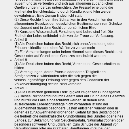
äußern und zu verbreiten und sich aus allgemein zugänglichen
Quellen ungehindert zu unterrichten. Die Pressefreiheit und die
Freiheit der Berichterstattung durch Rundfunk und Film werden
gewährleistet. Eine Zensur findet nicht statt.
(2) Diese Rechte finden ihre Schranken in den Vorschriften der
allgemeinen Gesetze, den gesetzlichen Bestimmungen zum Schutze
der Jugend und in dem Recht der persönlichen Ehre.
(3) Kunst und Wissenschaft, Forschung und Lehre sind frei. Die
Freiheit der Lehre entbindet nicht von der Treue zur Verfassung.
Artikel 8
(1) Alle Deutschen haben das Recht, sich ohne Anmeldung oder
Erlaubnis friedlich und ohne Waffen zu versammeln.
(2) Für Versammlungen unter freiem Himmel kann dieses Recht durch
Gesetz oder auf Grund eines Gesetzes beschränkt werden.
Artikel 9
(1) Alle Deutschen haben das Recht, Vereine und Gesellschaften zu
bilden.
(2) Vereinigungen, deren Zwecke oder deren Tätigkeit den
Strafgesetzen zuwiderlaufen oder die sich gegen die
verfassungsmäßige Ordnung oder gegen den Gedanken der
Völkerverständigung richten, sind verboten. ...
Artikel 11
(1) Alle Deutschen genießen Freizügigkeit im ganzen Bundesgebiet.
(2) Dieses Recht darf nur durch Gesetz oder auf Grund eines Gesetzes
und nur für die Fälle eingeschränkt werden, in denen eine
ausreichende Lebensgrundlage nicht vorhanden ist und der
Allgemeinheit daraus besondere Lasten entstehen würden oder in
denen es zur Abwehr einer drohenden Gefahr für den Bestand oder
die freiheitliche demokratische Grundordnung des Bundes oder eines
Landes, zur Bekämpfung von Seuchengefahr, Naturkatastrophen oder
besonders schweren Unglücksfällen, zum Schutze der Jugend vor
Verwahrlosung oder um strafbaren Handlungen vorzubeugen,