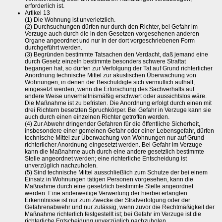
erforderlich ist.
Artikel 13
(1) Die Wohnung ist unverletzlich.
(2) Durchsuchungen dürfen nur durch den Richter, bei Gefahr im
Verzuge auch durch die in den Gesetzen vorgesehenen anderen
Organe angeordnet und nur in der dort vorgeschriebenen Form
durchgeführt werden.
(3) Begründen bestimmte Tatsachen den Verdacht, daß jemand eine
durch Gesetz einzeln bestimmte besonders schwere Straftat
begangen hat, so dürfen zur Verfolgung der Tat auf Grund richterlicher
Anordnung technische Mittel zur akustischen Überwachung von
Wohnungen, in denen der Beschuldigte sich vermutlich aufhält,
eingesetzt werden, wenn die Erforschung des Sachverhalts auf
andere Weise unverhältnismäßig erschwert oder aussichtslos wäre.
Die Maßnahme ist zu befristen. Die Anordnung erfolgt durch einen mit
drei Richtern besetzten Spruchkörper. Bei Gefahr in Verzuge kann sie
auch durch einen einzelnen Richter getroffen werden.
(4) Zur Abwehr dringender Gefahren für die öffentliche Sicherheit,
insbesondere einer gemeinen Gefahr oder einer Lebensgefahr, dürfen
technische Mittel zur Überwachung von Wohnungen nur auf Grund
richterlicher Anordnung eingesetzt werden. Bei Gefahr im Verzuge
kann die Maßnahme auch durch eine andere gesetzlich bestimmte
Stelle angeordnet werden; eine richterliche Entscheidung ist
unverzüglich nachzuholen.
(5) Sind technische Mittel ausschließlich zum Schutze der bei einem
Einsatz in Wohnungen tätigen Personen vorgesehen, kann die
Maßnahme durch eine gesetzlich bestimmte Stelle angeordnet
werden. Eine anderweitige Verwertung der hierbei erlangten
Erkenntnisse ist nur zum Zwecke der Strafverfolgung oder der
Gefahrenabwehr und nur zulässig, wenn zuvor die Rechtmäßigkeit der
Maßnahme richterlich festgestellt ist; bei Gefahr im Verzuge ist die
richterliche Entscheidung unverzüglich nachzuholen.