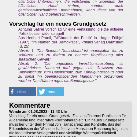
öffentliche Unternehmen, die vollständig im Eigentum der
öffentlichen Hand stehen, sondern auch
gemischtwirtschaftliche Unternehmen, wenn diese von der
öffentlichen Hand beherrscht werden.
Vorschlag für ein neues Grundgesetz
Achtung Satire! Vorschlag für eine Verfassung, die die aktuelle
Politik besser widerspiegelt
Aus Heribert Prantl, "Mißbrauch der Politik" in: Hager, Frithjof
(1997), "Im Namen der Demokratie", Primus Verlag Darmstadt
(S. 25)
Absatz 1: "Der Standort Deutschland ist unantastbar. Ihn zu
schützen und zu fördern ist oberste Verpflichtung aller
staatlichen Gewalt."
Absatz 2: "Die ungestörte Investitionsausübung ist
gewährleistet. Niemand darf gegen sein Gewissen zum
Umweltschutz, zum Datenschutz, zum Kündigungsschutz oder
zu sonst ihn beeinträchtigenden Maßnahmen gezwungen
werden. Das Nähere regelt ein Bundesgesetz."
Kommentare
Wende am 01.08.2022 - 11:43 Uhr
Vorschlag für ein neues Grundgesetz, Zitat aus "Internet Publikation für
Allgemeine und Integrative Psychotherapie": "Ein neues Grundgesetz
muss her unter dem Primat von Transparenz und Kontrolle, das den
Erkenntnissen der Wissenschaften vom Menschen Rechnung trägt, das
die idealistische Verlogenheit und vielfältige Widersprüchlichkeit