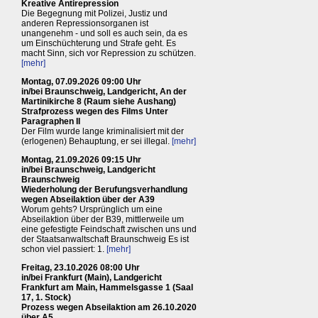
Kreative Antirepression
Die Begegnung mit Polizei, Justiz und
anderen Repressionsorganen ist
unangenehm - und soll es auch sein, da es
um Einschüchterung und Strafe geht. Es
macht Sinn, sich vor Repression zu schützen.
[mehr]
Montag, 07.09.2026 09:00 Uhr
in/bei Braunschweig, Landgericht, An der
Martinikirche 8 (Raum siehe Aushang)
Strafprozess wegen des Films Unter
Paragraphen II
Der Film wurde lange kriminalisiert mit der
(erlogenen) Behauptung, er sei illegal.
[mehr]
Montag, 21.09.2026 09:15 Uhr
in/bei Braunschweig, Landgericht
Braunschweig
Wiederholung der Berufungsverhandlung
wegen Abseilaktion über der A39
Worum gehts? Ursprünglich um eine
Abseilaktion über der B39, mittlerweile um
eine gefestigte Feindschaft zwischen uns und
der Staatsanwaltschaft Braunschweig Es ist
schon viel passiert: 1.
[mehr]
Freitag, 23.10.2026 08:00 Uhr
in/bei Frankfurt (Main), Landgericht
Frankfurt am Main, Hammelsgasse 1 (Saal
17, 1. Stock)
Prozess wegen Abseilaktion am 26.10.2020
über A5