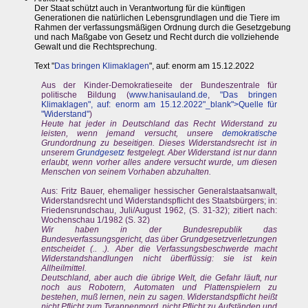
Der Staat schützt auch in Verantwortung für die künftigen
Generationen die natürlichen Lebensgrundlagen und die Tiere im
Rahmen der verfassungsmäßigen Ordnung durch die Gesetzgebung
und nach Maßgabe von Gesetz und Recht durch die vollziehende
Gewalt und die Rechtsprechung.
Text "
Das bringen Klimaklagen
", auf: enorm am 15.12.2022
Aus der Kinder-Demokratieseite der Bundeszentrale für
politische Bildung (
www.hanisauland.de
,
"Das bringen
Klimaklagen", auf: enorm am 15.12.2022"_blank">Quelle für
"Widerstand"
)
Heute hat jeder in Deutschland das Recht Widerstand zu
leisten, wenn jemand versucht, unsere
demokratische
Grundordnung zu beseitigen. Dieses Widerstandsrecht ist in
unserem
Grundgesetz
festgelegt. Aber Widerstand ist nur dann
erlaubt, wenn vorher alles andere versucht wurde, um diesen
Menschen von seinem Vorhaben abzuhalten.
Aus: Fritz Bauer, ehemaliger hessischer Generalstaatsanwalt,
Widerstandsrecht und Widerstandspflicht des Staatsbürgers; in:
Friedensrundschau, Juli/August 1962, (S. 31-32); zitiert nach:
Wochenschau 1/1982 (S. 32)
Wir haben in der Bundesrepublik das
Bundesverfassungsgericht, das über Grundgesetzverletzungen
entscheidet (.. .). Aber die Verfassungsbeschwerde macht
Widerstandshandlungen nicht überflüssig: sie ist kein
Allheilmittel.
Deutschland, aber auch die übrige Welt, die Gefahr läuft, nur
noch aus Robotern, Automaten und Plattenspielern zu
bestehen, muß lernen, nein zu sagen. Widerstandspflicht heißt
nicht Pflicht zum Tyrannenmord, nicht Pflicht zu Aufständen und