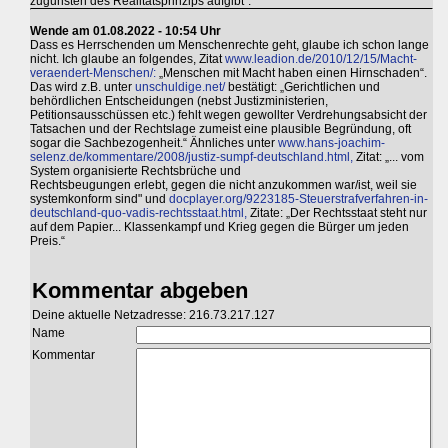
zugunsten des Realitätsprinzips aufgibt".
Wende am 01.08.2022 - 10:54 Uhr
Dass es Herrschenden um Menschenrechte geht, glaube ich schon lange
nicht. Ich glaube an folgendes, Zitat
www.leadion.de/2010/12/15/Macht-
veraendert-Menschen/:
„Menschen mit Macht haben einen Hirnschaden“.
Das wird z.B. unter
unschuldige.net/
bestätigt: „Gerichtlichen und
behördlichen Entscheidungen (nebst Justizministerien,
Petitionsausschüssen etc.) fehlt wegen gewollter Verdrehungsabsicht der
Tatsachen und der Rechtslage zumeist eine plausible Begründung, oft
sogar die Sachbezogenheit.“ Ähnliches unter
www.hans-joachim-
selenz.de/kommentare/2008/justiz-sumpf-deutschland.html,
Zitat: „... vom
System organisierte Rechtsbrüche und
Rechtsbeugungen erlebt, gegen die nicht anzukommen war/ist, weil sie
systemkonform sind" und
docplayer.org/9223185-Steuerstrafverfahren-in-
deutschland-quo-vadis-rechtsstaat.html,
Zitate: „Der Rechtsstaat steht nur
auf dem Papier... Klassenkampf und Krieg gegen die Bürger um jeden
Preis.“
Kommentar abgeben
Deine aktuelle Netzadresse: 216.73.217.127
Name
Kommentar