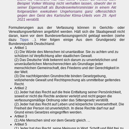
Beispiel Volker Wissing nicht verhaften lassen, obwohl der in
seiner Eigenschaft als Bundesverkehrsminister in einem Akt
fortgesetzten exekutiven Ungehorsams ganz offensichtlich
gegen den Geist des Karlsruher Klima-Urteils vom 29. April
2021 verstößt.
Formulierungen aus der Verfassung können in Gerichts- oder
Verwaltungsverfahren angeführt werden. Hält sich die Staatsgewalt nicht
daran, kann vor dem Bundesverfassungsgericht geklagt werden (siehe
dazu
Tipps ...
). Hier folgen einige Aus dem Grundgesetz der
Bundesrepublik Deutschland:
Artikel 1
(1) Die Würde des Menschen ist unantastbar. Sie zu achten und zu
schützen ist Verpflichtung aller staatlichen Gewalt.
(2) Das Deutsche Volk bekennt sich darum zu unverletzlichen und
unveräußerlichen Menschenrechten als Grundlage jeder
menschlichen Gemeinschaft, des Friedens und der Gerechtigkeit in
der Welt.
(3) Die nachfolgenden Grundrechte binden Gesetzgebung,
vollziehende Gewalt und Rechtsprechung als unmittelbar geltendes
Recht.
Artikel 2
(1) Jeder hat das Recht auf die freie Entfaltung seiner Persönlichkeit,
soweit er nicht die Rechte anderer verletzt und nicht gegen die
verfassungsmäßige Ordnung oder das Sittengesetz verstößt.
(2) Jeder hat das Recht auf Leben und körperliche Unversehrtheit. Die
Freiheit der Person ist unverletzlich. In diese Rechte darf nur auf
Grund eines Gesetzes eingegriffen werden.
Artikel 3
(1) Alle Menschen sind vor dem Gesetz gleich. ...
Artikel 5
(1) Jeder hat das Recht, seine Meinung in Wort, Schrift und Bild frei zu