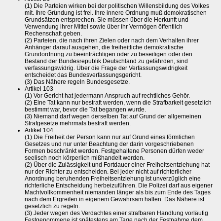
(1) Die Parteien wirken bei der politischen Willensbildung des Volkes
mit. Ihre Gründung ist frei. Ihre innere Ordnung muß demokratischen
Grundsätzen entsprechen. Sie müssen über die Herkunft und
Verwendung ihrer Mittel sowie über ihr Vermögen öffentlich
Rechenschaft geben.
(2) Parteien, die nach ihren Zielen oder nach dem Verhalten ihrer
Anhänger darauf ausgehen, die freiheitliche demokratische
Grundordnung zu beeinträchtigen oder zu beseitigen oder den
Bestand der Bundesrepublik Deutschland zu gefährden, sind
verfassungswidrig. Über die Frage der Verfassungswidrigkeit
entscheidet das Bundesverfassungsgericht.
(3) Das Nähere regeln Bundesgesetze.
Artikel 103
(1) Vor Gericht hat jedermann Anspruch auf rechtliches Gehör.
(2) Eine Tat kann nur bestraft werden, wenn die Strafbarkeit gesetzlich
bestimmt war, bevor die Tat begangen wurde.
(3) Niemand darf wegen derselben Tat auf Grund der allgemeinen
Strafgesetze mehrmals bestraft werden.
Artikel 104
(1) Die Freiheit der Person kann nur auf Grund eines förmlichen
Gesetzes und nur unter Beachtung der darin vorgeschriebenen
Formen beschränkt werden. Festgehaltene Personen dürfen weder
seelisch noch körperlich mißhandelt werden.
(2) Über die Zulässigkeit und Fortdauer einer Freiheitsentziehung hat
nur der Richter zu entscheiden. Bei jeder nicht auf richterlicher
Anordnung beruhenden Freiheitsentziehung ist unverzüglich eine
richterliche Entscheidung herbeizuführen. Die Polizei darf aus eigener
Machtvollkommenheit niemanden länger als bis zum Ende des Tages
nach dem Ergreifen in eigenem Gewahrsam halten. Das Nähere ist
gesetzlich zu regeln.
(3) Jeder wegen des Verdachtes einer strafbaren Handlung vorläufig
Festgenommene ist spätestens am Tage nach der Festnahme dem