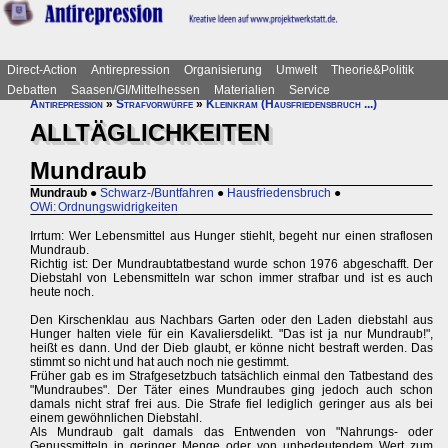
Direct-Action
Antirepression
Organisierung
Umwelt
Theorie&Politik
Debatten
Saasen/GI/Mittelhessen
Materialien
Service
Antirepression
»
Strafvorwürfe
»
Kleinkram (Hausfriedensbruch ...)
ALLTÄGLICHKEITEN
Mundraub
Mundraub
●
Schwarz-/Buntfahren
●
Hausfriedensbruch
●
OWi: Ordnungswidrigkeiten
Irrtum: Wer Lebensmittel aus Hunger stiehlt, begeht nur einen straflosen
Mundraub.
Richtig ist: Der Mundraubtatbestand wurde schon 1976 abgeschafft. Der
Diebstahl von Lebensmitteln war schon immer strafbar und ist es auch
heute noch.
Den Kirschenklau aus Nachbars Garten oder den Laden diebstahl aus
Hunger halten viele für ein Kavaliersdelikt. "Das ist ja nur Mundraub!",
heißt es dann. Und der Dieb glaubt, er könne nicht bestraft werden. Das
stimmt so nicht und hat auch noch nie gestimmt.
Früher gab es im Strafgesetzbuch tatsächlich einmal den Tatbestand des
"Mundraubes". Der Täter eines Mundraubes ging jedoch auch schon
damals nicht straf frei aus. Die Strafe fiel lediglich geringer aus als bei
einem gewöhnlichen Diebstahl.
Als Mundraub galt damals das Entwenden von "Nahrungs- oder
Genussmitteln in geringer Menge oder von unbedeutendem Wert zum