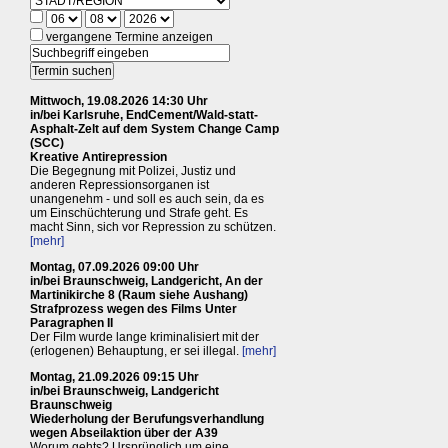
vergangene Termine anzeigen
Mittwoch, 19.08.2026 14:30 Uhr
in/bei Karlsruhe, EndCement/Wald-statt-
Asphalt-Zelt auf dem System Change Camp
(SCC)
Kreative Antirepression
Die Begegnung mit Polizei, Justiz und
anderen Repressionsorganen ist
unangenehm - und soll es auch sein, da es
um Einschüchterung und Strafe geht. Es
macht Sinn, sich vor Repression zu schützen.
[mehr]
Montag, 07.09.2026 09:00 Uhr
in/bei Braunschweig, Landgericht, An der
Martinikirche 8 (Raum siehe Aushang)
Strafprozess wegen des Films Unter
Paragraphen II
Der Film wurde lange kriminalisiert mit der
(erlogenen) Behauptung, er sei illegal.
[mehr]
Montag, 21.09.2026 09:15 Uhr
in/bei Braunschweig, Landgericht
Braunschweig
Wiederholung der Berufungsverhandlung
wegen Abseilaktion über der A39
Worum gehts? Ursprünglich um eine