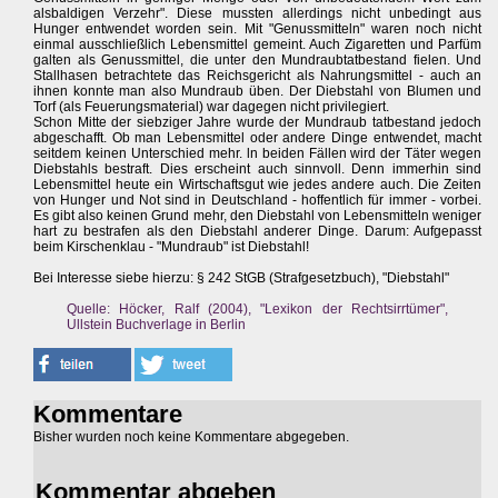
alsbaldigen Verzehr". Diese mussten allerdings nicht unbedingt aus
Hunger entwendet worden sein. Mit "Genussmitteln" waren noch nicht
einmal ausschließlich Lebensmittel gemeint. Auch Zigaretten und Parfüm
galten als Genussmittel, die unter den Mundraubtatbestand fielen. Und
Stallhasen betrachtete das Reichsgericht als Nahrungsmittel - auch an
ihnen konnte man also Mundraub üben. Der Diebstahl von Blumen und
Torf (als Feuerungsmaterial) war dagegen nicht privilegiert.
Schon Mitte der siebziger Jahre wurde der Mundraub tatbestand jedoch
abgeschafft. Ob man Lebensmittel oder andere Dinge entwendet, macht
seitdem keinen Unterschied mehr. ln beiden Fällen wird der Täter wegen
Diebstahls bestraft. Dies erscheint auch sinnvoll. Denn immerhin sind
Lebensmittel heute ein Wirtschaftsgut wie jedes andere auch. Die Zeiten
von Hunger und Not sind in Deutschland - hoffentlich für immer - vorbei.
Es gibt also keinen Grund mehr, den Diebstahl von Lebensmitteln weniger
hart zu bestrafen als den Diebstahl anderer Dinge. Darum: Aufgepasst
beim Kirschenklau - "Mundraub" ist Diebstahl!
Bei Interesse siebe hierzu: § 242 StGB (Strafgesetzbuch), "Diebstahl"
Quelle: Höcker, Ralf (2004), "Lexikon der Rechtsirrtümer",
Ullstein Buchverlage in Berlin
Kommentare
Bisher wurden noch keine Kommentare abgegeben.
Kommentar abgeben