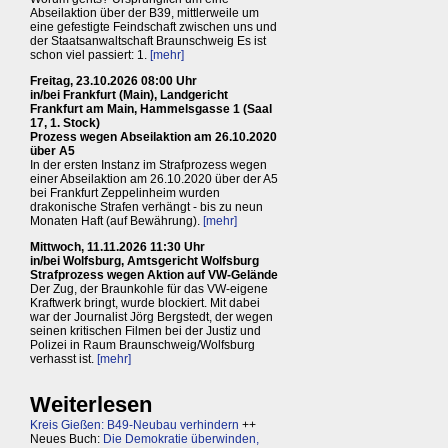
Abseilaktion über der B39, mittlerweile um
eine gefestigte Feindschaft zwischen uns und
der Staatsanwaltschaft Braunschweig Es ist
schon viel passiert: 1.
[mehr]
Freitag, 23.10.2026 08:00 Uhr
in/bei Frankfurt (Main), Landgericht
Frankfurt am Main, Hammelsgasse 1 (Saal
17, 1. Stock)
Prozess wegen Abseilaktion am 26.10.2020
über A5
In der ersten Instanz im Strafprozess wegen
einer Abseilaktion am 26.10.2020 über der A5
bei Frankfurt Zeppelinheim wurden
drakonische Strafen verhängt - bis zu neun
Monaten Haft (auf Bewährung).
[mehr]
Mittwoch, 11.11.2026 11:30 Uhr
in/bei Wolfsburg, Amtsgericht Wolfsburg
Strafprozess wegen Aktion auf VW-Gelände
Der Zug, der Braunkohle für das VW-eigene
Kraftwerk bringt, wurde blockiert. Mit dabei
war der Journalist Jörg Bergstedt, der wegen
seinen kritischen Filmen bei der Justiz und
Polizei in Raum Braunschweig/Wolfsburg
verhasst ist.
[mehr]
Weiterlesen
Kreis Gießen: B49-Neubau verhindern
++
Neues Buch:
Die Demokratie überwinden,