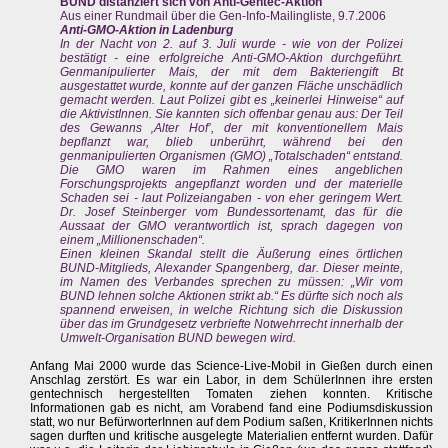
BUND distanziert sich von Anti-Gentec-Aktion
Aus einer Rundmail über die Gen-Info-Mailingliste, 9.7.2006
Anti-GMO-Aktion in Ladenburg
In der Nacht von 2. auf 3. Juli wurde - wie von der Polizei
bestätigt - eine erfolgreiche Anti-GMO-Aktion durchgeführt.
Genmanipulierter Mais, der mit dem Bakteriengift Bt
ausgestattet wurde, konnte auf der ganzen Fläche unschädlich
gemacht werden. Laut Polizei gibt es „keinerlei Hinweise“ auf
die AktivistInnen. Sie kannten sich offenbar genau aus: Der Teil
des Gewanns ‚Alter Hof’, der mit konventionellem Mais
bepflanzt war, blieb unberührt, während bei den
genmanipulierten Organismen (GMO) „Totalschaden“ entstand.
Die GMO waren im Rahmen eines angeblichen
Forschungsprojekts angepflanzt worden und der materielle
Schaden sei - laut Polizeiangaben - von eher geringem Wert.
Dr. Josef Steinberger vom Bundessortenamt, das für die
Aussaat der GMO verantwortlich ist, sprach dagegen von
einem „Millionenschaden“.
Einen kleinen Skandal stellt die Äußerung eines örtlichen
BUND-Mitglieds, Alexander Spangenberg, dar. Dieser meinte,
im Namen des Verbandes sprechen zu müssen: „Wir vom
BUND lehnen solche Aktionen strikt ab.“ Es dürfte sich noch als
spannend erweisen, in welche Richtung sich die Diskussion
über das im Grundgesetz verbriefte Notwehrrecht innerhalb der
Umwelt-Organisation BUND bewegen wird.
Anfang Mai 2000 wurde das Science-Live-Mobil in Gießen durch einen
Anschlag zerstört. Es war ein Labor, in dem SchülerInnen ihre ersten
gentechnisch hergestellten Tomaten ziehen konnten. Kritische
Informationen gab es nicht, am Vorabend fand eine Podiumsdiskussion
statt, wo nur BefürworterInnen auf dem Podium saßen, KritikerInnen nichts
sagen durften und kritische ausgelegte Materialien entfernt wurden. Dafür