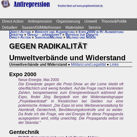
Direct-Action
Antirepression
Organisierung
Umwelt
Theorie&Politik
Debatten
Saasen/GI/Mittelhessen
Materialien
Service
Direct-Action
»
Berichte und Auswertung
»
Expo 2000 in H: Auswertung
Debatten
»
Gewalt - ja/nein/oder?
»
Beiträge zur Debatte
Direct-Action
»
Sabotage/Militanz
»
Militanz und NGOs
GEGEN RADIKALITÄT
Umweltverbände und Widerstand
Umweltverbände und Widerstand
●
Militanz und Legalität
●
Links
Expo 2000
Neue Energie, Mai 2000
Die Einwände gegen die Protz-Show an der Leine bleibt oft
oberflächlich und wenig fundiert. Auf die Frage nach konkreten
Zahlen, beispielsweise zum Energieverbrauch während der
Expo, findet Jörg Bergstedt von der Widerstandsgruppe
„Projektwerkstatt“ in Reiskirchen bei Gießen nur eine
polemische Antwort: „Die Expo ist eine Werbeveranstaltung für
Atomkraft, Gentechnik, Bevölkerungskontrolle und so weiter.
Da finde ich die Frage, wie viel Energie für diese Propaganda
ausgegeben wird, völlig unwichtig. Die Propaganda selbst ist
der Skandal.“
Gentechnik