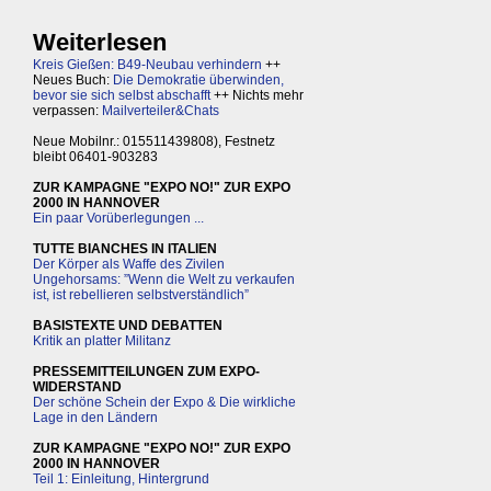
Weiterlesen
Kreis Gießen: B49-Neubau verhindern
++
Neues Buch:
Die Demokratie überwinden,
bevor sie sich selbst abschafft
++ Nichts mehr
verpassen:
Mailverteiler&Chats
Neue Mobilnr.: 015511439808), Festnetz
bleibt 06401-903283
ZUR KAMPAGNE "EXPO NO!" ZUR EXPO
2000 IN HANNOVER
Ein paar Vorüberlegungen ...
TUTTE BIANCHES IN ITALIEN
Der Körper als Waffe des Zivilen
Ungehorsams: ”Wenn die Welt zu verkaufen
ist, ist rebellieren selbstverständlich”
BASISTEXTE UND DEBATTEN
Kritik an platter Militanz
PRESSEMITTEILUNGEN ZUM EXPO-
WIDERSTAND
Der schöne Schein der Expo & Die wirkliche
Lage in den Ländern
ZUR KAMPAGNE "EXPO NO!" ZUR EXPO
2000 IN HANNOVER
Teil 1: Einleitung, Hintergrund