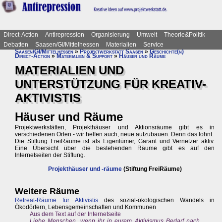
Direct-Action
Antirepression
Organisierung
Umwelt
Theorie&Politik
Debatten
Saasen/GI/Mittelhessen
Materialien
Service
Saasen/GI/Mittelhessen
»
Projektwerkstatt Saasen
»
Geschichte(n)
Direct-Action
»
Materialien & Support
»
Häuser und Räume
MATERIALIEN UND
UNTERSTÜTZUNG FÜR KREATIV-
AKTIVISTIS
Häuser und Räume
Projektwerkstätten, Projekthäuser und Aktionsräume gibt es in
verschiedenen Orten - wir helfen auch, neue aufzubauen. Denn das lohnt.
Die Stiftung FreiRäume ist als Eigentümer, Garant und Vernetzer aktiv.
Eine Übersicht über die bestehenden Räume gibt es auf den
Internetseiten der Stiftung.
Projekthäuser und -räume
(Stiftung FreiRäume)
Weitere Räume
Retreat-Räume für Aktivistis
des sozial-ökologischen Wandels in
Ökodörfern, Lebensgemeinschaften und Kommunen
Aus dem Text auf der Internetseite
Liebe Menschen, wenn ihr in eurem Aktivismus Bedarf nach