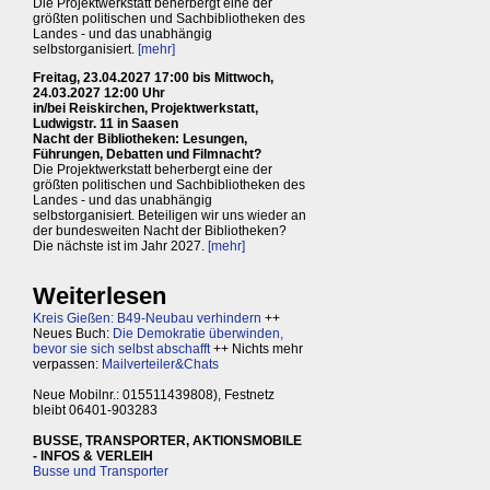
Die Projektwerkstatt beherbergt eine der
größten politischen und Sachbibliotheken des
Landes - und das unabhängig
selbstorganisiert.
[mehr]
Freitag, 23.04.2027 17:00 bis Mittwoch,
24.03.2027 12:00 Uhr
in/bei Reiskirchen, Projektwerkstatt,
Ludwigstr. 11 in Saasen
Nacht der Bibliotheken: Lesungen,
Führungen, Debatten und Filmnacht?
Die Projektwerkstatt beherbergt eine der
größten politischen und Sachbibliotheken des
Landes - und das unabhängig
selbstorganisiert. Beteiligen wir uns wieder an
der bundesweiten Nacht der Bibliotheken?
Die nächste ist im Jahr 2027.
[mehr]
Weiterlesen
Kreis Gießen: B49-Neubau verhindern
++
Neues Buch:
Die Demokratie überwinden,
bevor sie sich selbst abschafft
++ Nichts mehr
verpassen:
Mailverteiler&Chats
Neue Mobilnr.: 015511439808), Festnetz
bleibt 06401-903283
BUSSE, TRANSPORTER, AKTIONSMOBILE
- INFOS & VERLEIH
Busse und Transporter