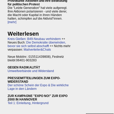
Provokante Aktionen und ihre Bedeutung
für politischen Protest
Die "Letzte Generation" hat viele aufgeregt.
Ihre Aktionen polarisieren - und viele derer,
die Macht oder Kapital in ihren Händen
halten, schimpfen auf die Aktivist*innen.
[mehr]
Weiterlesen
Kreis Gießen: B49-Neubau verhindern
++
Neues Buch:
Die Demokratie überwinden,
bevor sie sich selbst abschafft
++ Nichts mehr
verpassen:
Mailverteiler&Chats
Neue Mobilnr.: 015511439808), Festnetz
bleibt 06401-903283
GEGEN RADIKALITÄT
Umweltverbände und Widerstand
PRESSEMITTEILUNGEN ZUM EXPO-
WIDERSTAND
Der schöne Schein der Expo & Die wirkliche
Lage in den Ländern
ZUR KAMPAGNE "EXPO NO!" ZUR EXPO
2000 IN HANNOVER
Teil 1: Einleitung, Hintergrund