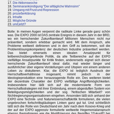
17.
Die Aktionswoche
18.
Seminarankündigung "Der alltägliche Wahnsinn"
19.
Umgang mit Frust und Repression
20.
prozeßerklärung
21.
Inhalte
22.
Mögliche Gründe
23.
und jetzt?
Bolle: In meinen Augen verpennt die radikale Linke gerade ganz schön
was. Die EXPO 2000 ist DAS zentrale Ereignis in diesem Jahr in der BRD,
wo ein herrschender Zukunftsentwurf Millionen Menschen nicht nur
präsentiert, sondern erlebbar gemacht wird. Mit dem Anspruch, alle
Probleme weltweit definieren und in den Griff zu bekommen, soll die
Problemlösungskompetenz der deutschen Industrie präsentiert werden.
Das bietet einerseits einen idealen Ansatzpunkt für
teilbereichsübergreifende Politik, da alle Teilbereiche auf der EXPO
vielfältige Ansatzpunkte für Kritik finden, andererseits eignet sich dieser
herrschende Zukunftsentwurf ideal dafür, mal wieder länger und
ausführlicher über eigene Vorstellungen und Utopien von einem anderen
Leben zu diskutieren. Klar, die EXPO ist lediglich Ausdruck der
Herrschaftsverhältnisse insgesamt, nimmt jedoch in der
Ideologieproduktion eine herausragende Rolle ein. Des weiteren bietet
der dezentrale Charakter der EXPO vielfältige Angriffsmöglichkeiten.
Insbesondere hier läßt sich auf die modernisierte Form von
Herrschaftsstrategien mit ihrer Einbindung, einem abgestuften System von
Beteiligungsmöglichkeiten und der sog. ?kritischen Mitarbeit? von
Nichtregierungsorganisationen eingehen. Ansonsten läßt sich anhand der
EXPO eine Technik- und Naturwissenschaftskritik formulieren, die vielen
ungebrochen fortschrittsgläubigen Linken ganz gut tut. Und schließlich
läßt sich die Rolle von Deutschland ein Jahr nach dem Kosovo-Krieg und
der auf der EXPO aggressiv formulierte weltweite Hegemonialanspruch
ebenso thematisieren wie die Mystifizierung des Begriffes ?Zukunft? bei