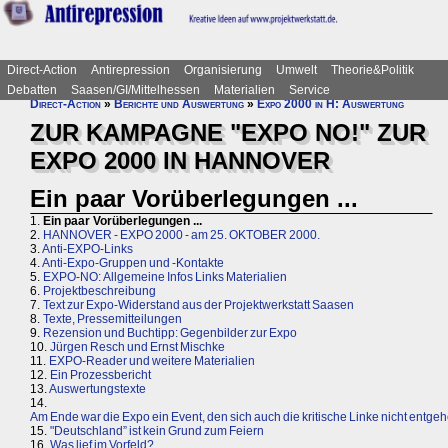
Direct-Action
Antirepression
Organisierung
Umwelt
Theorie&Politik
Debatten
Saasen/GI/Mittelhessen
Materialien
Service
Direct-Action
»
Berichte und Auswertung
»
Expo 2000 in H: Auswertung
ZUR KAMPAGNE "EXPO NO!" ZUR
EXPO 2000 IN HANNOVER
Ein paar Vorüberlegungen ...
1.
Ein paar Vorüberlegungen ...
2.
HANNOVER - EXPO 2000 - am 25. OKTOBER 2000.
3.
Anti-EXPO-Links
4.
Anti-Expo-Gruppen und -Kontakte
5.
EXPO-NO: Allgemeine Infos Links Materialien
6.
Projektbeschreibung
7.
Text zur Expo-Widerstand aus der Projektwerkstatt Saasen
8.
Texte, Pressemitteilungen
9.
Rezension und Buchtipp: Gegenbilder zur Expo
10.
Jürgen Resch und Ernst Mischke
11.
EXPO-Reader und weitere Materialien
12.
Ein Prozessbericht
13.
Auswertungstexte
14.
Am Ende war die Expo ein Event, den sich auch die kritische Linke nicht entgeh
15.
"Deutschland” ist kein Grund zum Feiern
16.
Was lief im Vorfeld?