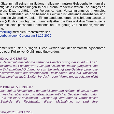
r Staat mit all seinen Institutionen allgemein nutzen Gelegenheiten, um die
wichtig viele Beschränkungen in der Corona-Pandemie waren - so einiges an
 Zielen. Dazu gehörten die Versuche, das Versammlungsrecht komplett
Luft stattfinden, es dort besonders einfach ist, Abstände einzuhalten und
den sie vielerorts verboten. Einige Landesregierungen schrieben das sogar
n (z.B. das rot-rot-grüne Thüringen!). Aber die Kreativ-Aktivist*innen-Szene
meldete eine passende Demoserie an, um genug Zeit zu haben, vor das
lg.
rsetzung
mit vielen Rechtshinweisen
verbot wegen Corona am 31.12.2020
lementieren, sind Auflagen. Diese werden von der Versammlungsbehörde
e oder Polizei vor Ort hinzugefügt werden.
2, Az: 2 K 1268/92
er Versammlungsbehörde stehende Beschränkung der in Art. 8 Abs 1
t durch die Erteilung von Auflagen bis hin zur Untersagung setzt eine
en Sicherheit und Ordnung voraus. Sie verlangt eine Gefahrenprognose
setzeswortlaut auf "erkennbaren Umständen", also auf Tatsachen,
iten beruhen muß. Bloßer Verdacht oder Vermutungen reichen nicht
.1989, Az: 5 K 1305/87
er freiem Himmel unter der modifizierenden Auflage, diese an einen
, welcher aber aufgrund tatsächlicher örtlicher Gegebenheiten dafür
 als ein mit einer bestimmten Zusicherung verbundenes Verbot dieser
 Behörde die Rechtsnatur dieser Maßnahme, so sind ihre
984, Az: 21 B 83 A.2250