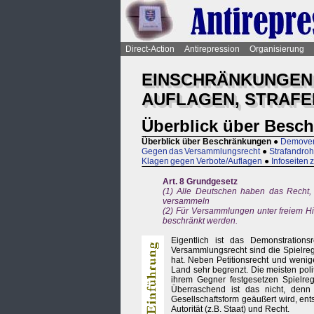
Direct-Action
Antirepression
Organisierung
EINSCHRÄNKUNGEN 
AUFLAGEN, STRAFE
Überblick über Besc
Überblick über Beschränkungen
●
Demover
Gegen das Versammlungsrecht
●
Strafandro
Klagen gegen Verbote/Auflagen
●
Infoseiten
Art. 8 Grundgesetz
(1) Alle Deutschen haben das Recht,
versammeln
(2) Für Versammlungen unter freiem H
beschränkt werden.
Eigentlich ist das Demonstrations
Versammlungsrecht sind die Spielreg
hat. Neben Petitionsrecht und weni
Land sehr begrenzt. Die meisten pol
ihrem Gegner festgesetzen Spielrege
Überraschend ist das nicht, denn 
Gesellschaftsform geäußert wird, ent
Autorität (z.B. Staat) und Recht.