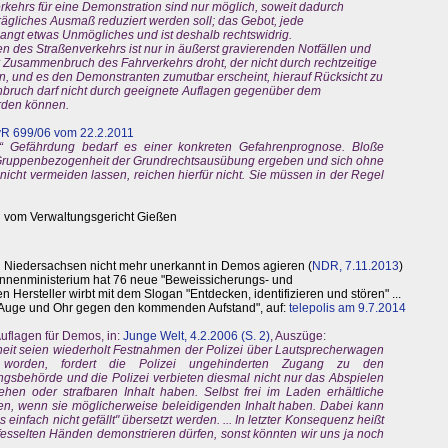
kehrs für eine Demonstration sind nur möglich, soweit dadurch
rägliches Ausmaß reduziert werden soll; das Gebot, jede
langt etwas Unmögliches und ist deshalb rechtswidrig.
n des Straßenverkehrs ist nur in äußerst gravierenden Notfällen und
r Zusammenbruch des Fahrverkehrs droht, der nicht durch rechtzeitige
, und es den Demonstranten zumutbar erscheint, hierauf Rücksicht zu
ruch darf nicht durch geeignete Auflagen gegenüber dem
rden können.
vR 699/06 vom 22.2.2011
n“ Gefährdung bedarf es einer konkreten Gefahrenprognose. Bloße
er Gruppenbezogenheit der Grundrechtsausübung ergeben und sich ohne
cht vermeiden lassen, reichen hierfür nicht. Sie müssen in der Regel
n vom Verwaltungsgericht Gießen
n in Niedersachsen nicht mehr unerkannt in Demos agieren (
NDR, 7.11.2013
)
nnenministerium hat 76 neue "Beweissicherungs- und
Hersteller wirbt mit dem Slogan "Entdecken, identifizieren und stören" ...
t Auge und Ohr gegen den kommenden Aufstand", auf:
telepolis am 9.7.2014
Auflagen für Demos, in:
Junge Welt, 4.2.2006 (S. 2)
, Auszüge:
eit seien wiederholt Festnahmen der Polizei über Lautsprecherwagen
 worden, fordert die Polizei ungehinderten Zugang zu den
gsbehörde und die Polizei verbieten diesmal nicht nur das Abspielen
ehen oder strafbaren Inhalt haben. Selbst frei im Laden erhältliche
den, wenn sie möglicherweise beleidigenden Inhalt haben. Dabei kann
 einfach nicht gefällt" übersetzt werden. ... In letzter Konsequenz heißt
fesselten Händen demonstrieren dürfen, sonst könnten wir uns ja noch