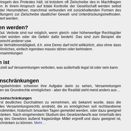
regeln des Protestes hält, ist trotzdem oft Zielscheibe des in Machtfragen
. In ihrem Anspruch auf totale Kontrolle der Gesellschaft werden selbst
 oder Herumstehen, manchmal verbunden mit zurückhaltenden Formen des
ltungen) zur Zielscheibe staatlicher Gewalt- und Unterdrückungsmethoden.
iert werden.
en werden?
ut. Verbote sind nur möglich, wenn gleich- oder höherwertige Rechtsgüter
rdet würden oder die Gefahr dafür besteht. Das sind zum Beispiel die
srecht anderer usw.
erhältnismäßigkeit, d.h. eine Demo darf nicht willkürlich, also ohne dass
hnliches, einfach irgendwo massiv stören oder behindern.
ersammlungen
 ist
iell auf Versammlungen verboten, was außerhalb legal ist oder sein kann.
Einschränkungen
ungsbehörden scheinen ihre Aufgabe darin zu sehen, Versammlungen
en sie Grundrechte ermöglichen - aber die Realität sieht meist anders aus ...
htseinschränkungen
st deutliches Durchatmen zu vernehmen, als bekannt wurde, dass die
es Versammlungsrechts anstrebt, die es ermöglichen soll rechtsextreme
estimmten, historisch brisanten Tagen gemeldet werden, oder dazu geeignet
schränken. Nach eingehendem Studium des Gesetzentwurfs war innerhalb des
ng des Gesetzes äußerst fragwürdige Mittel ergreift und dazu geeignet ist,
schränken zu können.
Mehr ...