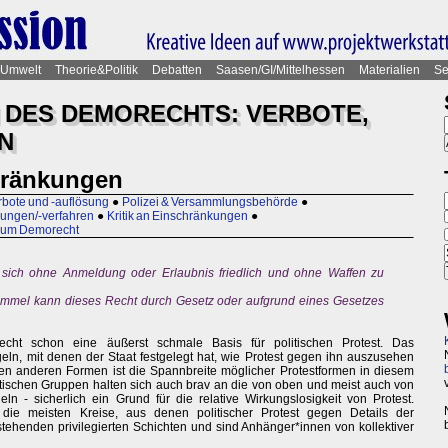
Umwelt
Theorie&Politik
Debatten
Saasen/GI/Mittelhessen
Materialien
Se
DES DEMORECHTS: VERBOTE,
N
hränkungen
bote und -auflösung
●
Polizei & Versammlungsbehörde
●
hungen/-verfahren
●
Kritik an Einschränkungen
●
 zum Demorecht
 sich ohne Anmeldung oder Erlaubnis friedlich und ohne Waffen zu
immel kann dieses Recht durch Gesetz oder aufgrund eines Gesetzes
recht schon eine äußerst schmale Basis für politischen Protest. Das
eln, mit denen der Staat festgelegt hat, wie Protest gegen ihn auszusehen
gen anderen Formen ist die Spannbreite möglicher Protestformen in diesem
itischen Gruppen halten sich auch brav an die von oben und meist auch von
ln - sicherlich ein Grund für die relative Wirkungslosigkeit von Protest.
die meisten Kreise, aus denen politischer Protest gegen Details der
stehenden privilegierten Schichten und sind Anhänger*innen von kollektiver