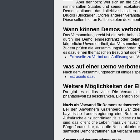
Aber dennoch: Wer sich an die Spiel
nimmersatten Staates und seiner Exekutoren
Demonstrationen, das kollektive Latschen
Drucks (Blockaden, Stören anderer Veransta
Diese sollen hier an Fallbeispielen dokument
Wann können Demos verbot
Das Versammlungsrecht ist ein sehr hohes G
durch die Demo eingeschränkt oder gefäh
körperliche Unversehrtheit, das Versammlung
Zudem prüfen die Versammlungsbehörden die V
es dazu einen thematischen Bezug hat oder Ä
Extraseite zu Verbot und Auflösung
von V
Was auf einer Demo verboten
Nach dem Versammlungsrecht ist einiges spez
Extraseite dazu
Weitere Möglichkeiten der 
Da gibt es endlos viele. Die Versamml
phantasievoll zu beschränken. Eigentlich soll
Nazis als Vorwand für Demonstrationsrec
Bei den Anwohnern Gräfenbergs war zuer
bayerische Landesregierung eine Reform d
Aufmärsche einzuschränken, falls diese zu b
sind, das 'öffentliche Leben' massiv einzu
Bürgerforums klar, dass die Neustrukturieru
sämtliche Demonstrationen auf Verdacht ein