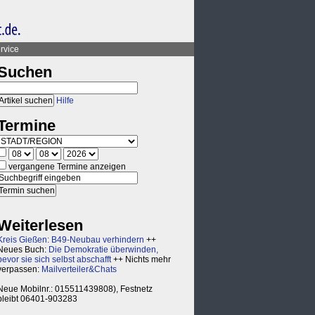
rvice
Suchen
Hilfe
Termine
vergangene Termine anzeigen
Weiterlesen
Kreis Gießen: B49-Neubau verhindern
++
Neues Buch:
Die Demokratie überwinden,
bevor sie sich selbst abschafft
++ Nichts mehr
verpassen:
Mailverteiler&Chats
Neue Mobilnr.: 015511439808), Festnetz
bleibt 06401-903283