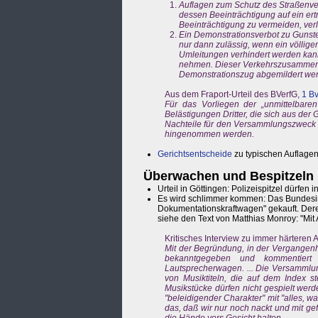
Auflagen zum Schutz des Straßenver
dessen Beeinträchtigung auf ein ert
Beeinträchtigung zu vermeiden, ver
Ein Demonstrationsverbot zu Gunste
nur dann zulässig, wenn ein völlige
Umleitungen verhindert werden kann
nehmen. Dieser Verkehrszusammenb
Demonstrationszug abgemildert we
Aus dem Fraport-Urteil des BVerfG,
1 B
Für das Vorliegen der „unmittelbare
Belästigungen Dritter, die sich aus d
Nachteile für den Versammlungszweck ni
hingenommen werden.
Gerichtsentscheide
zu typischen Auflage
Überwachen und Bespitzeln
Urteil in Göttingen: Polizeispitzel dürfe
Es wird schlimmer kommen: Das Bundesi
Dokumentationskraftwagen" gekauft. Deren 
siehe den Text von Matthias Monroy: "Mi
Kritisches Interview zu immer härteren 
Mit der Begründung, in der Vergangenh
bekanntgegeben und kommentiert
Lautsprecherwagen. ... Die Versammlun
von Musiktiteln, die auf dem Index st
Musikstücke dürfen nicht gespielt wer
"beleidigender Charakter" mit "alles, was
das, daß wir nur noch nackt und mit ge