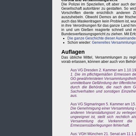
Corona und Versammlungsrecht
Die Polizei im Speziellen, oft aber auch de
Gesellschaft autoritärer zu gestalten. So 
Vorschriften diente ersichtlich anderen
auszuhebeln. Obwohl Demos an der frischen 
auch das Maskentragen kein Problem ist, wur
in ihre Verordnungen für das ganze Land hinei
in und um Gießen reagierte schnell und 
Bundesverfassungsgericht zu ziehen. Mit Erfo
Die ganze Geschichte dieser Auseinande
Schon wieder:
Generelles Versammlungs
Auflagen
Das übliche Mittel, Versammlungen zu reg
vorab erlassen, können aber auch von Behörd
Aus VG Dresden 2. Kammer am 1.10.199
1. Die im pflichtgemäßen Ermessen d
GG gewährleisteten Versammlungsfreihei
unmittelbare Gefährdung der öffentlich
durch die Behörde, die nach dem Ge
Sachverhalten und sonstigen Einzelhe
aus.
Aus VG Sigmaringen 5. Kammer am 15.2
Die Genehmigung einer Versammlung unt
anderen Veranstaltungsort zu verlegen
ungeeignet ist, stellt sich rechtlich
Versammlung dar. Verkennt die
Ermessensüberlegungen fehlerhaft.
Aus: VGH München 21. Senat am 11.1.1