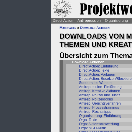
Direct-Action
Antirepression
Organisierung
Materialien
»
Download Aktionen
DOWNLOADS VON MA
THEMEN UND KREAT
Übersicht zum Thema
Download Aktionen
Direct Action: Einführung
Direct Action: Texte
Direct Action: Vorlagen
Direct Action: Besetzen/Blockier
Sonderseite Wahlen
Antirepression: Einführung
Antirep: Kreative Aktionen
Antirep: Polizei und Justiz
Antirep: Polizeidokus
Antirep: Gerichtsverfahren
Antirep: Prozesstrainings
Antirep: Rechtstipps
Organisierung: Einführung
Orga: Texte
Orga: Aktionsauswertung
Orga: NGO-Kritik