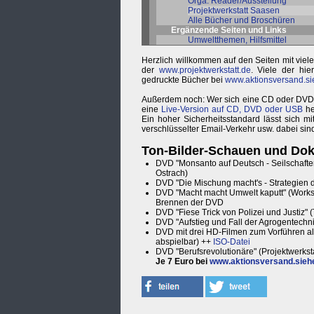
Orga: Reader/Ausstellung
Projektwerkstatt Saasen
Alle Bücher und Broschüren
Ergänzende Seiten und Links
Umweltthemen, Hilfsmittel
Herzlich willkommen auf den Seiten mit vie
der
www.projektwerkstatt.de
. Viele der hi
gedruckte Bücher bei
www.aktionsversand.si
Außerdem noch: Wer sich eine CD oder DVD her
eine
Live-Version auf CD, DVD oder USB
he
Ein hoher Sicherheitsstandard lässt sich 
verschlüsselter Email-Verkehr usw. dabei sin
Ton-Bilder-Schauen und Dok
DVD "Monsanto auf Deutsch - Seilschafte
Ostrach)
DVD "Die Mischung macht's - Strategien d
DVD "Macht macht Umwelt kaputt" (Worksh
Brennen der DVD
DVD "Fiese Trick von Polizei und Justiz" 
DVD "Aufstieg und Fall der Agrogentech
DVD mit drei HD-Filmen zum Vorführen a
abspielbar) ++
ISO-Datei
DVD "Berufsrevolutionäre" (Projektwerkst
Je 7 Euro bei
www.aktionsversand.sieh