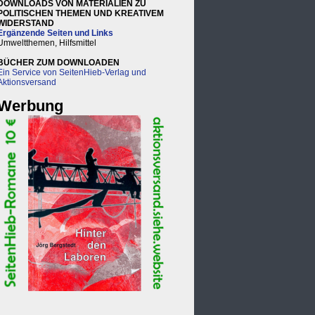
DOWNLOADS VON MATERIALIEN ZU
POLITISCHEN THEMEN UND KREATIVEM
WIDERSTAND
Ergänzende Seiten und Links
Umweltthemen, Hilfsmittel
BÜCHER ZUM DOWNLOADEN
Ein Service von SeitenHieb-Verlag und
Aktionsversand
Werbung