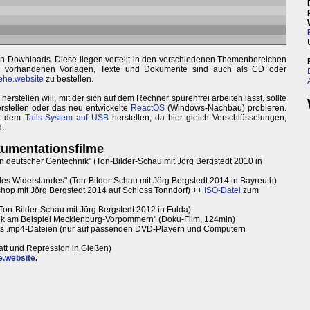
len Downloads. Diese liegen verteilt in den verschiedenen Themenbereichen
er vorhandenen Vorlagen, Texte und Dokumente sind auch als CD oder
ehe.website
zu bestellen.
stellen will, mit der sich auf dem Rechner spurenfrei arbeiten lässt, sollte
rstellen oder das neu entwickelte
ReactOS
(Windows-Nachbau) probieren.
mit dem
Tails-System auf USB
herstellen, da hier gleich Verschlüsselungen,
d.
umentationsfilme
n deutscher Gentechnik" (Ton-Bilder-Schau mit Jörg Bergstedt 2010 in
es Widerstandes" (Ton-Bilder-Schau mit Jörg Bergstedt 2014 in Bayreuth)
op mit Jörg Bergstedt 2014 auf Schloss Tonndorf) ++
ISO-Datei
zum
(Ton-Bilder-Schau mit Jörg Bergstedt 2012 in Fulda)
nik am Beispiel Mecklenburg-Vorpommern" (Doku-Film, 124min)
ls .mp4-Dateien (nur auf passenden DVD-Playern und Computern
att und Repression in Gießen)
e.website
.