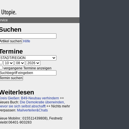
rvice
Suchen
Hilfe
Termine
vergangene Termine anzeigen
Weiterlesen
Kreis Gießen: B49-Neubau verhindern
++
Neues Buch:
Die Demokratie überwinden,
bevor sie sich selbst abschafft
++ Nichts mehr
verpassen:
Mailverteiler&Chats
Neue Mobilnr.: 015511439808), Festnetz
bleibt 06401-903283