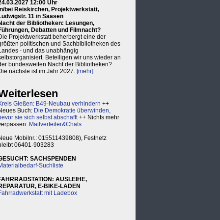
24.03.2027 12:00 Uhr
in/bei Reiskirchen, Projektwerkstatt,
Ludwigstr. 11 in Saasen
Nacht der Bibliotheken: Lesungen,
Führungen, Debatten und Filmnacht?
Die Projektwerkstatt beherbergt eine der
größten politischen und Sachbibliotheken des
Landes - und das unabhängig
selbstorganisiert. Beteiligen wir uns wieder an
der bundesweiten Nacht der Bibliotheken?
Die nächste ist im Jahr 2027.
[mehr]
Weiterlesen
Kreis Gießen: B49-Neubau verhindern
++
Neues Buch:
Die Demokratie überwinden,
bevor sie sich selbst abschafft
++ Nichts mehr
verpassen:
Mailverteiler&Chats
Neue Mobilnr.: 015511439808), Festnetz
bleibt 06401-903283
GESUCHT: SACHSPENDEN
Materialbedarf-Suchliste
FAHRRADSTATION: AUSLEIHE,
REPARATUR, E-BIKE-LADEN
Fahrradwerkstatt mit Ladebox