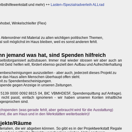
elbsthilfewerkstatt und mehr) ++
Lasten-/Spezialradverleih ALLrad
hobel, Winkelschleifer (Flex)
 Aktenordner mit Material zu allen wichtigen politischen Themen,
 soll möglichst im Haus bleiben, weil es sonst anderen fehlt.
nn jemand was hat, sind Spenden hilfreich
selbstorganisiert aufzubauen. Immer mal wieder stossen wir aber auch an
t Geld helfen will, fördert ebenso gezielt den Aufbau und Aufrechterhaltung
nbescheinigungen auszustellen - aber auch, jederzeit dieses Projekt zu
e das Haus allen Menschen überhaupt offen steht.
eit zu Spendenbescheinigungen.
hspende gegen Anzeige in unseren Zeitungen.
5 5139 0000 0092 8815 04, BIC VBMHDE5F, Spendenquittung auf Anfrage).
icht passt, einfach ignorieren - wir haben unseren Konten inhaltliche
bgesprochen sind.
chspenden (was gerade fehlt, aber gebraucht wird für die Ausstattung)
ind, die am Haus und in den Werkstätten weiterbasteln)!
ojekte/Räume
erialien, die wir abgeben können. So gibt es in der Projektwerkstatt Regale