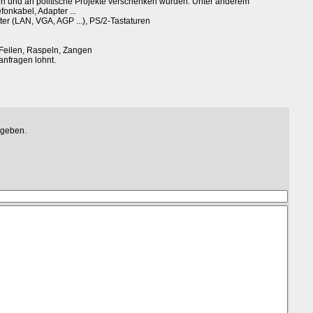
en und an politische Projekte verschenken würden. Unter anderem
onkabel, Adapter ...
er (LAN, VGA, AGP ...), PS/2-Tastaturen
Feilen, Raspeln, Zangen
anfragen lohnt.
egeben.