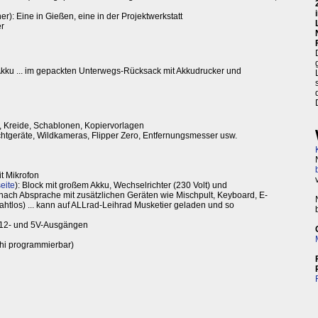
): Eine in Gießen, eine in der Projektwerkstatt
er
 Akku ... im gepackten Unterwegs-Rücksack mit Akkudrucker und
, Kreide, Schablonen, Kopiervorlagen
htgeräte, Wildkameras, Flipper Zero, Entfernungsmesser usw.
t Mikrofon
eite
): Block mit großem Akku, Wechselrichter (230 Volt) und
nach Absprache mit zusätzlichen Geräten wie Mischpult, Keyboard, E-
ahtlos) ... kann auf ALLrad-Leihrad Musketier geladen und so
, 12- und 5V-Ausgängen
chi programmierbar)