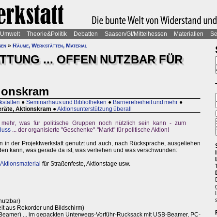
Umwelt
Theorie&Politik
Debatten
Saasen/GI/Mittelhessen
Materialien
Se
sen
»
Räume, Werkstätten, Material
TTUNG ... OFFEN NUTZBAR FÜR
tionskram
stätten
●
Seminarhaus und Bibliotheken
●
Barrierefreiheit und mehr
●
eräte, Aktionskram
●
Aktionsunterstützung überall
mehr, was für politische Gruppen noch nützlich sein kann - zum
luss
... der organisierte "Geschenke"-"Markt" für politische Aktion!
n in der Projektwerkstatt genutzt und auch, nach Rücksprache, ausgeliehen
en kann, was gerade da ist, was verliehen und was verschwunden:
 Aktionsmaterial
für Straßenfeste, Aktionstage usw.
nutzbar)
it aus Rekorder und Bildschirm)
B-Beamer) ... im gepackten Unterwegs-Vorführ-Rucksack mit USB-Beamer, PC-