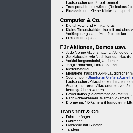
Lautsprecher und Kabeltrommel
Transportable Leinwände (Reflexionstücher
Bluetooth- und Kleine-Klinke-Lautsprech
Computer & Co.
Digital-Foto- und Filmkameras
Kleine Tintenstrahldrucker mit und ohne
Verlängerungskabel/Mehrfachstecker
Filmschnitt-Laptop
Für Aktionen, Demos usw.
Jede Menge Aktionsmaterial: Verkleidung
Spezialgeräte wie Nachtkamera, Nachtsic
Verkleidungsmaterial, Uniformen ...
Jongliermaterial, Einrad, Stelzen
Klettermaterial
Megafone, tragbare Akku-Lautsprecher mi
Soundmobil (
Standort in Gießen: Ausleihs
Lautsprecher-/Mikrophonkombination (je 
Gitarre, mehreren Mikrofonen (davon 2 dr
herumgefahren werden.
Powerstation (Solarstrom to go) mit 230-
Nacht-Videokamera, Wärmebildkamera
Drohne mit 4K-Kamera (Flugroute mit LIt
Transport & Co.
Fahrradhänger
Fahrräder
Lastenrad mit E-Motor
Tandem