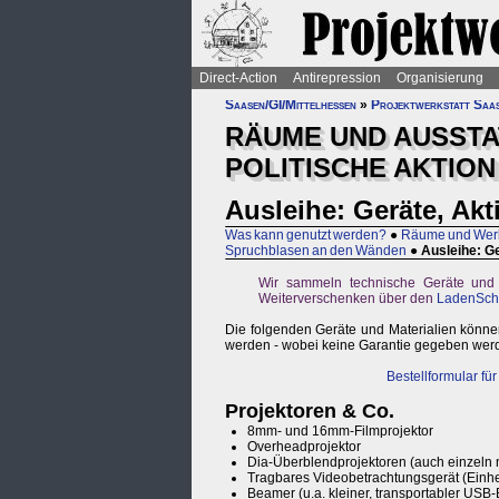
Direct-Action
Antirepression
Organisierung
Saasen/GI/Mittelhessen
»
Projektwerkstatt Saa
RÄUME UND AUSSTA
POLITISCHE AKTION
Ausleihe: Geräte, Ak
Was kann genutzt werden?
●
Räume und Werk
Spruchblasen an den Wänden
●
Ausleihe: G
Wir sammeln technische Geräte und 
Weiterverschenken über den
LadenSch
Die folgenden Geräte und Materialien könne
werden - wobei keine Garantie gegeben werd
Bestellformular für
Projektoren & Co.
8mm- und 16mm-Filmprojektor
Overheadprojektor
Dia-Überblendprojektoren (auch einzeln 
Tragbares Videobetrachtungsgerät (Einhe
Beamer (u.a. kleiner, transportabler US