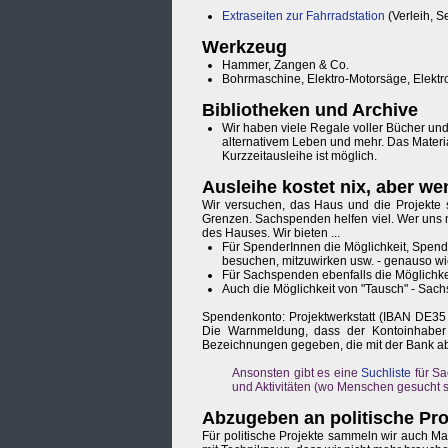
Extraseiten zur Fahrradstation
(Verleih, S
Werkzeug
Hammer, Zangen & Co.
Bohrmaschine, Elektro-Motorsäge, Elektro
Bibliotheken und Archive
Wir haben viele Regale voller Bücher und
alternativem Leben und mehr. Das Material
Kurzzeitausleihe ist möglich.
Ausleihe kostet nix, aber we
Wir versuchen, das Haus und die Projekte 
Grenzen. Sachspenden helfen viel. Wer uns mi
des Hauses. Wir bieten ...
Für SpenderInnen die Möglichkeit, Spende
besuchen, mitzuwirken usw. - genauso wi
Für Sachspenden ebenfalls die Möglichk
Auch die Möglichkeit von "Tausch" - Sac
Spendenkonto: Projektwerkstatt (IBAN DE3
Die Warnmeldung, dass der Kontoinhaber n
Bezeichnungen gegeben, die mit der Bank a
Ansonsten gibt es eine
Suchliste
für Sa
und Aktivitäten (wo Menschen gesucht s
Abzugeben an politische Pr
Für politische Projekte sammeln wir auch Mat