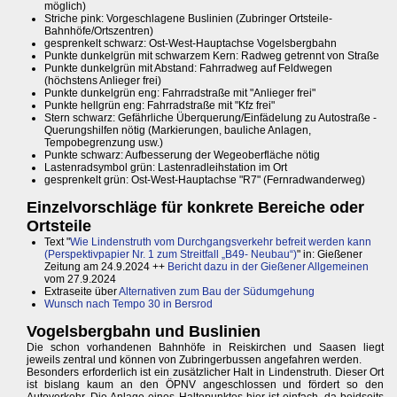
möglich)
Striche pink: Vorgeschlagene Buslinien (Zubringer Ortsteile-
Bahnhöfe/Ortszentren)
gesprenkelt schwarz: Ost-West-Hauptachse Vogelsbergbahn
Punkte dunkelgrün mit schwarzem Kern: Radweg getrennt von Straße
Punkte dunkelgrün mit Abstand: Fahrradweg auf Feldwegen
(höchstens Anlieger frei)
Punkte dunkelgrün eng: Fahrradstraße mit "Anlieger frei"
Punkte hellgrün eng: Fahrradstraße mit "Kfz frei"
Stern schwarz: Gefährliche Überquerung/Einfädelung zu Autostraße -
Querungshilfen nötig (Markierungen, bauliche Anlagen,
Tempobegrenzung usw.)
Punkte schwarz: Aufbesserung der Wegeoberfläche nötig
Lastenradsymbol grün: Lastenradleihstation im Ort
gesprenkelt grün: Ost-West-Hauptachse "R7" (Fernradwanderweg)
Einzelvorschläge für konkrete Bereiche oder
Ortsteile
Text "
Wie Lindenstruth vom Durchgangsverkehr befreit werden kann
(Perspektivpapier Nr. 1 zum Streitfall „B49- Neubau“)
" in: Gießener
Zeitung am 24.9.2024 ++
Bericht dazu in der Gießener Allgemeinen
vom 27.9.2024
Extraseite über
Alternativen zum Bau der Südumgehung
Wunsch nach Tempo 30 in Bersrod
Vogelsbergbahn und Buslinien
Die schon vorhandenen Bahnhöfe in Reiskirchen und Saasen liegt
jeweils zentral und können von Zubringerbussen angefahren werden.
Besonders erforderlich ist ein zusätzlicher Halt in Lindenstruth. Dieser Ort
ist bislang kaum an den ÖPNV angeschlossen und fördert so den
Autoverkehr. Die Anlage eines Haltepunktes hier ist einfach, da beidseits