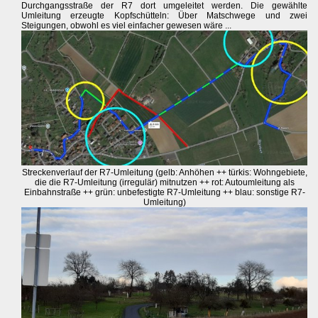
Durchgangsstraße der R7 dort umgeleitet werden. Die gewählte
Umleitung erzeugte Kopfschütteln: Über Matschwege und zwei
Steigungen, obwohl es viel einfacher gewesen wäre ...
Streckenverlauf der R7-Umleitung (gelb: Anhöhen ++ türkis: Wohngebiete,
die die R7-Umleitung (irregulär) mitnutzen ++ rot: Autoumleitung als
Einbahnstraße ++ grün: unbefestigte R7-Umleitung ++ blau: sonstige R7-
Umleitung)