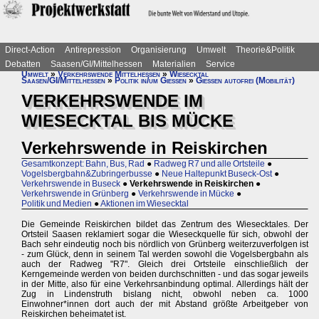
Direct-Action
Antirepression
Organisierung
Umwelt
Theorie&Politik
Debatten
Saasen/GI/Mittelhessen
Materialien
Service
Umwelt
»
Verkehrswende Mittelhessen
»
Wiesecktal
Saasen/GI/Mittelhessen
»
Politik in/um Gießen
»
Gießen autofrei (Mobilität)
VERKEHRSWENDE IM
WIESECKTAL BIS MÜCKE
Verkehrswende in Reiskirchen
Gesamtkonzept: Bahn, Bus, Rad
●
Radweg R7 und alle Ortsteile
●
Vogelsbergbahn&Zubringerbusse
●
Neue Haltepunkt Buseck-Ost
●
Verkehrswende in Buseck
●
Verkehrswende in Reiskirchen
●
Verkehrswende in Grünberg
●
Verkehrswende in Mücke
●
Politik und Medien
●
Aktionen im Wiesecktal
Die Gemeinde Reiskirchen bildet das Zentrum des Wiesecktales. Der
Ortsteil Saasen reklamiert sogar die Wieseckquelle für sich, obwohl der
Bach sehr eindeutig noch bis nördlich von Grünberg weiterzuverfolgen ist
- zum Glück, denn in seinem Tal werden sowohl die Vogelsbergbahn als
auch der Radweg "R7". Gleich drei Ortsteile einschließlich der
Kerngemeinde werden von beiden durchschnitten - und das sogar jeweils
in der Mitte, also für eine Verkehrsanbindung optimal. Allerdings hält der
Zug in Lindenstruth bislang nicht, obwohl neben ca. 1000
Einwohner*innen dort auch der mit Abstand größte Arbeitgeber von
Reiskirchen beheimatet ist.