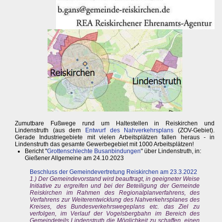
Zumutbare Fußwege rund um Haltestellen in Reiskirchen und
Lindenstruth (aus dem
Entwurf des Nahverkehrsplans
(ZOV-Gebiet).
Gerade Industriegebiete mit vielen Arbeitsplätzen fallen heraus - in
Lindenstruth das gesamte Gewerbegebiet mit 1000 Arbeitsplätzen!
Bericht "
Grottenschlechte Busanbindungen
" über Lindenstruth, in:
Gießener Allgemeine am 24.10.2023
Beschluss der Gemeindevertretung Reiskirchen am 23.3.2022
1.) Der Gemeindevorstand wird beauftragt, in geeigneter Weise
Initiative zu ergreifen und bei der Beteiligung der Gemeinde
Reiskirchen im Rahmen des Regionalplanverfahrens, des
Verfahrens zur Weiterentwicklung des Nahverkehrsplanes des
Kreises, des Bundesverkehrswegeplans etc. das Ziel zu
verfolgen, im Verlauf der Vogelsbergbahn im Bereich des
Gemeindeteils Lindenstruth die Möglichkeit zu schaffen, einen