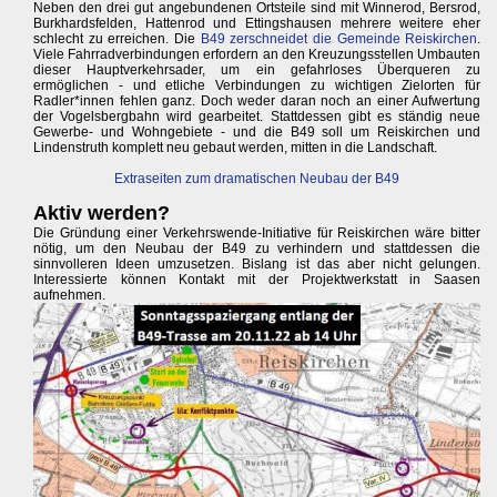
Neben den drei gut angebundenen Ortsteile sind mit Winnerod, Bersrod,
Burkhardsfelden, Hattenrod und Ettingshausen mehrere weitere eher
schlecht zu erreichen. Die
B49 zerschneidet die Gemeinde Reiskirchen
.
Viele Fahrradverbindungen erfordern an den Kreuzungsstellen Umbauten
dieser Hauptverkehrsader, um ein gefahrloses Überqueren zu
ermöglichen - und etliche Verbindungen zu wichtigen Zielorten für
Radler*innen fehlen ganz. Doch weder daran noch an einer Aufwertung
der Vogelsbergbahn wird gearbeitet. Stattdessen gibt es ständig neue
Gewerbe- und Wohngebiete - und die B49 soll um Reiskirchen und
Lindenstruth komplett neu gebaut werden, mitten in die Landschaft.
Extraseiten zum dramatischen Neubau der B49
Aktiv werden?
Die Gründung einer Verkehrswende-Initiative für Reiskirchen wäre bitter
nötig, um den Neubau der B49 zu verhindern und stattdessen die
sinnvolleren Ideen umzusetzen. Bislang ist das aber nicht gelungen.
Interessierte können Kontakt mit der Projektwerkstatt in Saasen
aufnehmen.