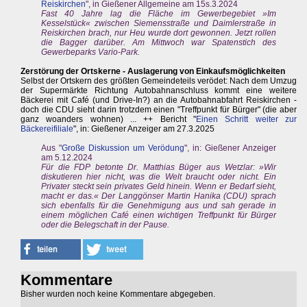
Reiskirchen
", in Gießener Allgemeine am 15s.3.2024
Fast 40 Jahre lag die Fläche im Gewerbegebiet »Im
Kesselstück« zwischen Siemensstraße und Daimlerstraße in
Reiskirchen brach, nur Heu wurde dort gewonnen. Jetzt rollen
die Bagger darüber. Am Mittwoch war Spatenstich des
Gewerbeparks Vario-Park.
Zerstörung der Ortskerne - Auslagerung von Einkaufsmöglichkeiten
Selbst der Ortskern des größten Gemeindeteils verödet: Nach dem Umzug
der Supermärkte Richtung Autobahnanschluss kommt eine weitere
Bäckerei mit Café (und Drive-In?) an die Autobahnabfahrt Reiskirchen -
doch die CDU sieht darin trotzdem einen "Treffpunkt für Bürger" (die aber
ganz woanders wohnen) ... ++ Bericht "
Einen Schritt weiter zur
Bäckereifiliale
", in: Gießener Anzeiger am 27.3.2025
Aus "
Große Diskussion um Verödung
", in: Gießener Anzeiger
am 5.12.2024
Für die FDP betonte Dr. Matthias Büger aus Wetzlar: »Wir
diskutieren hier nicht, was die Welt braucht oder nicht. Ein
Privater steckt sein privates Geld hinein. Wenn er Bedarf sieht,
macht er das.« Der Langgönser Martin Hanika (CDU) sprach
sich ebenfalls für die Genehmigung aus und sah gerade in
einem möglichen Café einen wichtigen Treffpunkt für Bürger
oder die Belegschaft in der Pause.
Kommentare
Bisher wurden noch keine Kommentare abgegeben.