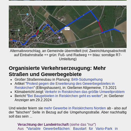
Alternativvorschlag, an Gemeinde übermittelt (rot: Zweirichtungsabschnitt
auf Einbahnstraße ++ grün: Fuß- und Radweg ++ blau: sonstige R7-
Umleitung)
Organisierte Verkehrserzeugung: Mehr
Straßen und Gewerbegebiete
Großer Straßenneubau in Planung:
B49-Südumgehung
Artikel "
Protest gegen die Erweiterung des Gewerbegebietes in
Reiskirchen
" (Ettingshausen), in: Gießener Allgemeine, 7.5.2021
Klimabericht zeigt:
Verkehr in Reiskirchen das größte Umweltproblem
Bericht "
Bei Baugebieten in Reiskirchen geht es weiter
", in: Gießener
Anzeiger am 29.2.2024
Und wieder feiern sie
mehr Gewerbe in Reiskirchens Norden
ab - also auf
der "falschen" Seite in Bezug auf die Umgehungsstraße. Aber nachhaltig
soll das sein ...
Verachtung der Landwirtschaft
(siehe das "nur")
Aus "
Variable Gewerbeflächen: Baustart für Vario-Park in