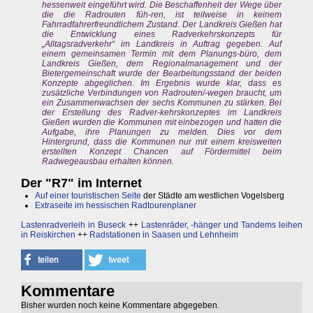
hessenweit eingeführt wird. Die Beschaffenheit der Wege über
die die Radrouten füh-ren, ist teilweise in keinem
Fahrradfahrerfreundlichem Zustand. Der Landkreis Gießen hat
die Entwicklung eines Radverkehrskonzepts für
„Alltagsradverkehr“ im Landkreis in Auftrag gegeben. Auf
einem gemeinsamen Termin mit dem Planungs-büro, dem
Landkreis Gießen, dem Regionalmanagement und der
Bietergemeinschaft wurde der Bearbeitungsstand der beiden
Konzepte abgeglichen. Im Ergebnis wurde klar, dass es
zusätzliche Verbindungen von Radrouten/-wegen braucht, um
ein Zusammenwachsen der sechs Kommunen zu stärken. Bei
der Erstellung des Radver-kehrskonzeptes im Landkreis
Gießen wurden die Kommunen mit einbezogen und hatten die
Aufgabe, ihre Planungen zu melden. Dies vor dem
Hintergrund, dass die Kommunen nur mit einem kreisweiten
erstellten Konzept Chancen auf Fördermittel beim
Radwegeausbau erhalten können.
Der "R7" im Internet
Auf einer touristischen Seite
der Städte am westlichen Vogelsberg
Extraseite im hessischen Radtourenplaner
Lastenradverleih in Buseck
++
Lastenräder, -hänger und Tandems leihen
in Reiskirchen
++
Radstationen in Saasen und Lehnheim
Kommentare
Bisher wurden noch keine Kommentare abgegeben.