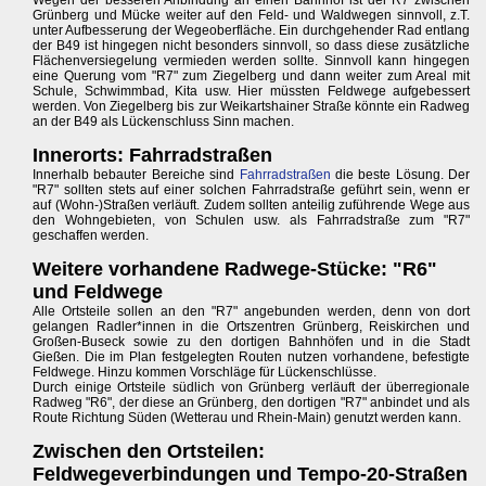
Wegen der besseren Anbindung an einen Bahnhof ist der R7 zwischen
Grünberg und Mücke weiter auf den Feld- und Waldwegen sinnvoll, z.T.
unter Aufbesserung der Wegeoberfläche. Ein durchgehender Rad entlang
der B49 ist hingegen nicht besonders sinnvoll, so dass diese zusätzliche
Flächenversiegelung vermieden werden sollte. Sinnvoll kann hingegen
eine Querung vom "R7" zum Ziegelberg und dann weiter zum Areal mit
Schule, Schwimmbad, Kita usw. Hier müssten Feldwege aufgebessert
werden. Von Ziegelberg bis zur Weikartshainer Straße könnte ein Radweg
an der B49 als Lückenschluss Sinn machen.
Innerorts: Fahrradstraßen
Innerhalb bebauter Bereiche sind
Fahrradstraßen
die beste Lösung. Der
"R7" sollten stets auf einer solchen Fahrradstraße geführt sein, wenn er
auf (Wohn-)Straßen verläuft. Zudem sollten anteilig zuführende Wege aus
den Wohngebieten, von Schulen usw. als Fahrradstraße zum "R7"
geschaffen werden.
Weitere vorhandene Radwege-Stücke: "R6"
und Feldwege
Alle Ortsteile sollen an den "R7" angebunden werden, denn von dort
gelangen Radler*innen in die Ortszentren Grünberg, Reiskirchen und
Großen-Buseck sowie zu den dortigen Bahnhöfen und in die Stadt
Gießen. Die im Plan festgelegten Routen nutzen vorhandene, befestigte
Feldwege. Hinzu kommen Vorschläge für Lückenschlüsse.
Durch einige Ortsteile südlich von Grünberg verläuft der überregionale
Radweg "R6", der diese an Grünberg, den dortigen "R7" anbindet und als
Route Richtung Süden (Wetterau und Rhein-Main) genutzt werden kann.
Zwischen den Ortsteilen:
Feldwegeverbindungen und Tempo-20-Straßen