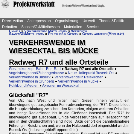
Direct-Action
Antirepression
Organisierung
Umwelt
Theorie&Politik
Debatten
Saasen/GI/Mittelhessen
Materialien
Service
Umwelt
»
Verkehrswende Mittelhessen
»
Wiesecktal
Saasen/GI/Mittelhessen
»
Politik in/um Gießen
»
Gießen autofrei (Mobilität)
VERKEHRSWENDE IM
WIESECKTAL BIS MÜCKE
Radweg R7 und alle Ortsteile
Gesamtkonzept: Bahn, Bus, Rad
●
Radweg R7 und alle Ortsteile
●
Vogelsbergbahn&Zubringerbusse
●
Neue Haltepunkt Buseck-Ost
●
Verkehrswende in Buseck
●
Verkehrswende in Reiskirchen
●
Verkehrswende in Grünberg
●
Verkehrswende in Mücke
●
Politik und Medien
●
Aktionen im Wiesecktal
Glücksfall "R7"
Von Ost nach West und mitten nach Gießen hinein verläuft ein
überwiegend gut ausgebauter Fernradwanderweg, der "R7". Dieser bildet
die Hauptverbindung zwischen den Kernorten, einigen weiteren Ortsteilen
und bringt Radler*innen bis in die Gießener Innenstadt. Der "R7" ist
überwiegend gut ausgebaut. Einige Verbesserungen auf Teilabschnitten
und in den Ortsdurchfahren sind nötig. Dazu gehört die bahnhofsnähere
Führung in Reiskirchen und, wenn der Haltepunkt dort eingerichtet wird, in
Buseck-Ost (Industriegebiet/Leppermühle).