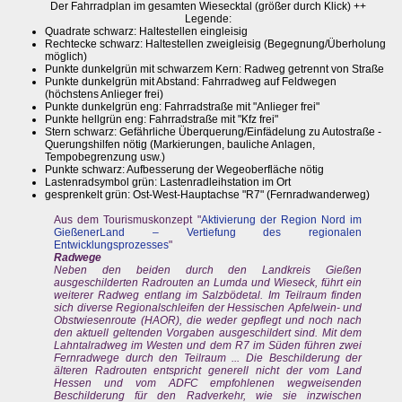
Der Fahrradplan im gesamten Wiesecktal (größer durch Klick) ++
Legende:
Quadrate schwarz: Haltestellen eingleisig
Rechtecke schwarz: Haltestellen zweigleisig (Begegnung/Überholung
möglich)
Punkte dunkelgrün mit schwarzem Kern: Radweg getrennt von Straße
Punkte dunkelgrün mit Abstand: Fahrradweg auf Feldwegen
(höchstens Anlieger frei)
Punkte dunkelgrün eng: Fahrradstraße mit "Anlieger frei"
Punkte hellgrün eng: Fahrradstraße mit "Kfz frei"
Stern schwarz: Gefährliche Überquerung/Einfädelung zu Autostraße -
Querungshilfen nötig (Markierungen, bauliche Anlagen,
Tempobegrenzung usw.)
Punkte schwarz: Aufbesserung der Wegeoberfläche nötig
Lastenradsymbol grün: Lastenradleihstation im Ort
gesprenkelt grün: Ost-West-Hauptachse "R7" (Fernradwanderweg)
Aus dem Tourismuskonzept "
Aktivierung der Region Nord im
GießenerLand – Vertiefung des regionalen
Entwicklungsprozesses
"
Radwege
Neben den beiden durch den Landkreis Gießen
ausgeschilderten Radrouten an Lumda und Wieseck, führt ein
weiterer Radweg entlang im Salzbödetal. Im Teilraum finden
sich diverse Regionalschleifen der Hessischen Apfelwein- und
Obstwiesenroute (HAOR), die weder gepflegt und noch nach
den aktuell geltenden Vorgaben ausgeschildert sind. Mit dem
Lahntalradweg im Westen und dem R7 im Süden führen zwei
Fernradwege durch den Teilraum ... Die Beschilderung der
älteren Radrouten entspricht generell nicht der vom Land
Hessen und vom ADFC empfohlenen wegweisenden
Beschilderung für den Radverkehr, wie sie inzwischen