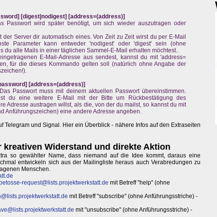
ssword] [digest|nodigest] [address=(address)]
Das Passwort wird später benötigt, um sich wieder auszutragen oder
der Server dir automatisch eines. Von Zeit zu Zeit wirst du per E-Mail
ste Parameter kann entweder 'nodigest' oder 'digest' sein (ohne
lls du alle Mails in einer täglichen Sammel-E-Mail erhalten möchtest..
ingetragenen E-Mail-Adresse aus sendest, kannst du mit 'address=
en, für die dieses Kommando gelten soll (natürlich ohne Angabe der
zeichen!).
password] [address=(address)]
s. Das Passwort muss mit deinem aktuellen Passwort übereinstimmen.
lst du eine weitere E-Mail mit der Bitte um Rückbestätigung des
Adresse austragen willst, als die, von der du mailst, so kannst du mit
nd Anführungszeichen) eine andere Adresse angeben.
f Telegram und Signal. Hier ein Überblick - nähere Infos auf den Extraseiten
ür kreativen Widerstand und direkte Aktion
extra so gewählter Name, dass niemand auf die Idee kommt, daraus eine
chmal entwickeln sich aus der Mailingliste heraus auch Verabredungen zu
etragenen Menschen.
tt.de
etosse-request@lists.projektwerkstatt.de
mit Betreff "help" (ohne
@lists.projektwerkstatt.de
mit Betreff "subscribe" (ohne Anführungsstriche) -
ve@lists.projektwerkstatt.de
mit "unsubscribe" (ohne Anführungsstriche) -