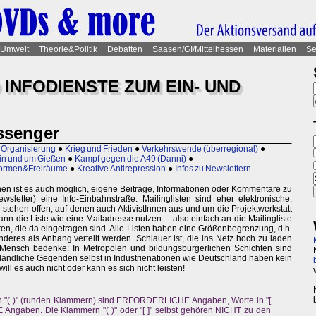
Umwelt
Theorie&Politik
Debatten
Saasen/GI/Mittelhessen
Materialien
Se
 INFODIENSTE ZUM EIN- UND
ssenger
 Organisierung
●
Krieg und Frieden
●
Verkehrswende (überregional)
●
in und um Gießen
●
Kampf gegen die A49 (Danni)
●
tformen&Freiräume
●
Kreative Antirepression
●
Infos zu Newslettern
ihnen ist es auch möglich, eigene Beiträge, Informationen oder Kommentare zu
wsletter) eine Info-Einbahnstraße. Mailinglisten sind eher elektronische,
n stehen offen, auf denen auch AktivistInnen aus und um die Projektwerkstatt
nn die Liste wie eine Mailadresse nutzen ... also einfach an die Mailingliste
eren, die da eingetragen sind. Alle Listen haben eine Größenbegrenzung, d.h.
nderes als Anhang verteilt werden. Schlauer ist, die ins Netz hoch zu laden
Mensch bedenke: In Metropolen und bildungsbürgerlichen Schichten sind
e ländliche Gegenden selbst in Industrienationen wie Deutschland haben kein
ll es auch nicht oder kann es sich nicht leisten!
in "( )" (runden Klammern) sind ERFORDERLICHE Angaben, Worte in "[
Angaben. Die Klammern "( )" oder "[ ]" selbst gehören NICHT zu den