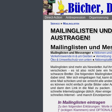
Direct-Action
Antirepression
Organisierung
Service
»
Mailinglisten
MAILINGLISTEN UND
AUSTRAGEN!
Mailinglisten und Me
Mailinglisten und Messenger
●
Aktionen und
Verkehrswende in & um Gießen
●
Vernetzung 
Öko & Umweltschutz von unten
●
Aktionsplat
Mailinglisten sind mehr als Newsletter. Auf 
verschicken - es ist also nicht (wie ein Ne
schwarze Bretter. Die folgenden Mailingliste
dabei sind. Wer sich eingetragen hat, kann da
eine Mail schicken und sie erreicht alle and
es können nicht einfach große Bilder oder A
und dann den Link in die Mail zu packen. 
schnelle Internetzugänge üblich. Aber einig
schnelles Internet - und manch Einzelperson wi
In Mailinglisten eintragen
Zu den folgenden Erklärungen: Worte 
]" (eckigen Klammern) sind OPTIONALE 