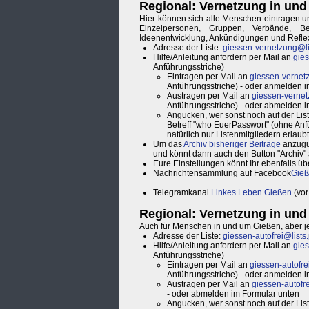
Regional: Vernetzung in un
Hier können sich alle Menschen eintragen un
Einzelpersonen, Gruppen, Verbände, B
Ideenentwicklung, Ankündigungen und Reflexi
Adresse der Liste:
giessen-vernetzung@lis
Hilfe/Anleitung anfordern per Mail an
gies
Anführungsstriche)
Eintragen per Mail an
giessen-vernetz
Anführungsstriche) - oder anmelden 
Austragen per Mail an
giessen-vernet
Anführungsstriche) - oder abmelden 
Angucken, wer sonst noch auf der Liste
Betreff "who EuerPasswort" (ohne Anf
natürlich nur Listenmitgliedern erlaubt
Um das
Archiv bisheriger Beiträge
anzuguc
und könnt dann auch den Button "Archiv" a
Eure Einstellungen könnt Ihr ebenfalls ü
Nachrichtensammlung auf Facebook
Gie
Telegramkanal
Linkes Leben Gießen
(vor
Regional: Vernetzung in un
Auch für Menschen in und um Gießen, aber je
Adresse der Liste:
giessen-autofrei@lists.
Hilfe/Anleitung anfordern per Mail an
gies
Anführungsstriche)
Eintragen per Mail an
giessen-autofrei
Anführungsstriche) - oder anmelden 
Austragen per Mail an
giessen-autofre
- oder abmelden im Formular unten
Angucken, wer sonst noch auf der Liste