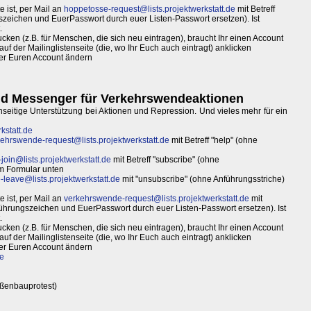
 ist, per Mail an
hoppetosse-request@lists.projektwerkstatt.de
mit Betreff
zeichen und EuerPasswort durch euer Listen-Passwort ersetzen). Ist
.
ken (z.B. für Menschen, die sich neu eintragen), braucht Ihr einen Account
uf der Mailinglistenseite (die, wo Ihr Euch auch eintragt) anklicken
ber Euren Account ändern
und Messenger für Verkehrswendeaktionen
eitige Unterstützung bei Aktionen und Repression. Und vieles mehr für ein
kstatt.de
ehrswende-request@lists.projektwerkstatt.de
mit Betreff "help" (ohne
oin@lists.projektwerkstatt.de
mit Betreff "subscribe" (ohne
im Formular unten
leave@lists.projektwerkstatt.de
mit "unsubscribe" (ohne Anführungsstriche)
 ist, per Mail an
verkehrswende-request@lists.projektwerkstatt.de
mit
ührungszeichen und EuerPasswort durch euer Listen-Passwort ersetzen). Ist
.
ken (z.B. für Menschen, die sich neu eintragen), braucht Ihr einen Account
uf der Mailinglistenseite (die, wo Ihr Euch auch eintragt) anklicken
ber Euren Account ändern
e
ßenbauprotest)