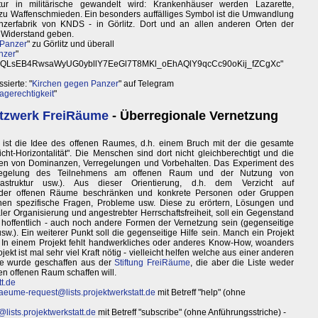
ktur in militärische gewandelt wird: Krankenhäuser werden Lazarette,
zu Waffenschmieden. Ein besonders auffälliges Symbol ist die Umwandlung
zerfabrik von KNDS - in Görlitz. Dort und an allen anderen Orten der
s Widerstand geben.
 Panzer
" zu Görlitz und überall
nzer
"
QLsEB4RwsaWyUG0ybllY7EeGl7T8MKl_oEhAQlY9qcCc90oKij_fZCgXc"
sierte: "
Kirchen gegen Panzer
" auf Telegram
agerechtigkeit
"
tzwerk FreiRäume
- Überregionale Vernetzung
ist die Idee des offenen Raumes, d.h. einem Bruch mit der die gesamte
cht-Horizontalität". Die Menschen sind dort nicht gleichberechtigt und die
gen von Dominanzen, Verregelungen und Vorbehalten. Das Experiment des
rregelung des Teilnehmens am offenen Raum und der Nutzung von
rastruktur usw.). Aus dieser Orientierung, d.h. dem Verzicht auf
g der offenen Räume beschränken und konkrete Personen oder Gruppen
ehen spezifische Fragen, Probleme usw. Diese zu erörtern, Lösungen und
ler Organisierung und angestrebter Herrschaftsfreiheit, soll ein Gegenstand
- hoffentlich - auch noch andere Formen der Vernetzung sein (gegenseitige
w.). Ein weiterer Punkt soll die gegenseitige Hilfe sein. Manch ein Projekt
. In einem Projekt fehlt handwerkliches oder anderes Know-How, woanders
ekt ist mal sehr viel Kraft nötig - vielleicht helfen welche aus einer anderen
te wurde geschaffen aus der
Stiftung FreiRäume
, die aber die Liste weder
en offenen Raum schaffen will.
tt.de
raeume-request@lists.projektwerkstatt.de
mit Betreff "help" (ohne
@lists.projektwerkstatt.de
mit Betreff "subscribe" (ohne Anführungsstriche) -