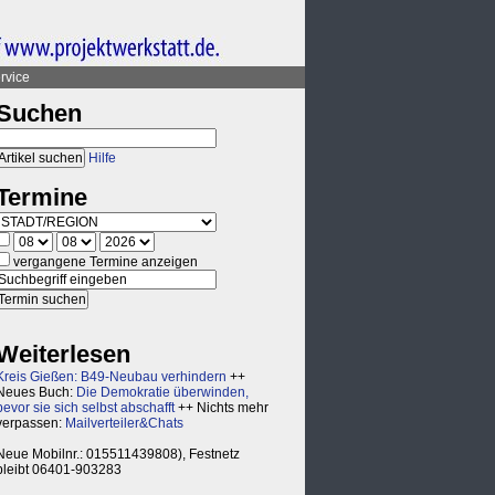
rvice
Suchen
Hilfe
Termine
vergangene Termine anzeigen
Weiterlesen
Kreis Gießen: B49-Neubau verhindern
++
Neues Buch:
Die Demokratie überwinden,
bevor sie sich selbst abschafft
++ Nichts mehr
verpassen:
Mailverteiler&Chats
Neue Mobilnr.: 015511439808), Festnetz
bleibt 06401-903283