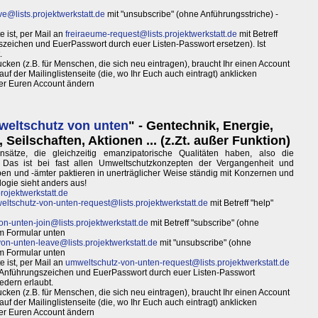
e@lists.projektwerkstatt.de
mit "unsubscribe" (ohne Anführungsstriche) -
 ist, per Mail an
freiraeume-request@lists.projektwerkstatt.de
mit Betreff
zeichen und EuerPasswort durch euer Listen-Passwort ersetzen). Ist
.
ken (z.B. für Menschen, die sich neu eintragen), braucht Ihr einen Account
uf der Mailinglistenseite (die, wo Ihr Euch auch eintragt) anklicken
ber Euren Account ändern
eltschutz von unten
" - Gentechnik, Energie,
eilschaften, Aktionen ... (z.Zt. außer Funktion)
ätze, die gleichzeitig emanzipatorische Qualitäten haben, also die
Das ist bei fast allen Umweltschutzkonzepten der Vergangenheit und
en und -ämter paktieren in unerträglicher Weise ständig mit Konzernen und
ogie sieht anders aus!
rojektwerkstatt.de
ltschutz-von-unten-request@lists.projektwerkstatt.de
mit Betreff "help"
n-unten-join@lists.projektwerkstatt.de
mit Betreff "subscribe" (ohne
im Formular unten
on-unten-leave@lists.projektwerkstatt.de
mit "unsubscribe" (ohne
im Formular unten
 ist, per Mail an
umweltschutz-von-unten-request@lists.projektwerkstatt.de
e Anführungszeichen und EuerPasswort durch euer Listen-Passwort
iedern erlaubt.
ken (z.B. für Menschen, die sich neu eintragen), braucht Ihr einen Account
uf der Mailinglistenseite (die, wo Ihr Euch auch eintragt) anklicken
ber Euren Account ändern