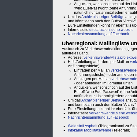
Angucken, wer sonst noch auf der Liste
"who EuerPasswort" (ohne Anführungs
natürlich nur Listenmitgliedern erlaubt
Um das
Archiv bisheriger Beiträge
anzuguc
und könnt dann auch den Button "Archiv" a
Eure Einstellungen könnt Ihr ebenfalls ü
Internetseite
direct-action.siehe.website
Nachrichtensammlung auf Facebook
Überregional: Mailingliste 
Austausch zu Verkehrswendeaktionen, gegens
autofreies Land.
Adresse:
verkehrswende@lists.projektwer
Hilfe/Anleitung anfordern per Mail an
verk
Anführungsstriche)
Eintragen per Mail an
verkehrswende-j
Anführungsstriche) - oder anmelden 
Austragen per Mail an
verkehrswende-
- oder abmelden im Formular unten
Angucken, wer sonst noch auf der Liste
Betreff "who EuerPasswort" (ohne Anf
natürlich nur Listenmitgliedern erlaubt
Um das
Archiv bisheriger Beiträge
anzuguc
und könnt dann auch den Button "Archiv" a
Eure Einstellungen könnt Ihr ebenfalls ü
Internetseite
verkehrswende.siehe.websit
Nachrichtensammlung auf Facebook
Wald statt Asphalt
(Telegramkanal zu Stra
Infokanal Möbilitätswende
(Telegram)