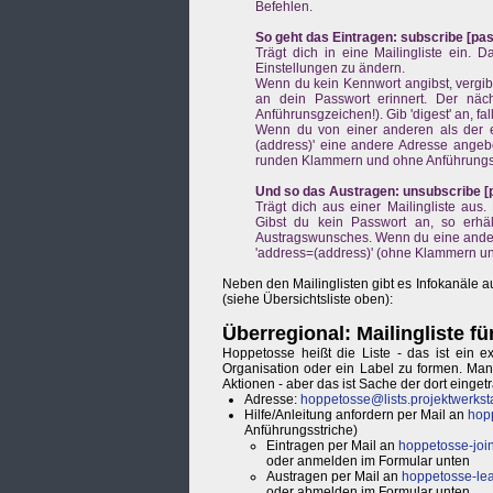
Befehlen.
So geht das Eintragen: subscribe [pa
Trägt dich in eine Mailingliste ein. 
Einstellungen zu ändern.
Wenn du kein Kennwort angibst, vergibt 
an dein Passwort erinnert. Der näch
Anführunsgzeichen!). Gib 'digest' an, fa
Wenn du von einer anderen als der e
(address)' eine andere Adresse angeb
runden Klammern und ohne Anführungs
Und so das Austragen: unsubscribe [
Trägt dich aus einer Mailingliste au
Gibst du kein Passwort an, so erhä
Austragswunsches. Wenn du eine andere 
'address=(address)' (ohne Klammern u
Neben den Mailinglisten gibt es Infokanäle au
(siehe Übersichtsliste oben):
Überregional: Mailingliste f
Hoppetosse heißt die Liste - das ist ein 
Organisation oder ein Label zu formen. Man
Aktionen - aber das ist Sache der dort eing
Adresse:
hoppetosse@lists.projektwerksta
Hilfe/Anleitung anfordern per Mail an
hopp
Anführungsstriche)
Eintragen per Mail an
hoppetosse-join
oder anmelden im Formular unten
Austragen per Mail an
hoppetosse-lea
oder abmelden im Formular unten