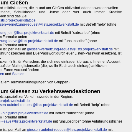
d um Gießen
d mitdiskutieren, die in und um Gießen aktiv sind oder es werden wollen ...
etriebe, Schulklassen und -kurse oder wer auch immer. Kreative
on sind das Ziel.
ts.projektwerkstatt.de
sen-vernetzung-request@lists.projektwerkstatt.de
mit Betreff "help" (ohne
ung-join@lists.projektwerkstatt.de
mit Betreff "subscribe" (ohne
im Formular unten
zung-leave@lists.projektwerkstatt.de
mit "unsubscribe" (ohne
im Formular unten
 ist, per Mail an
giessen-vernetzung-request@lists.projektwerkstatt.de
mit
ührungszeichen und EuerPasswort durch euer Listen-Passwort ersetzen). Ist
.
ken (z.B. für Menschen, die sich neu eintragen), braucht Ihr einen Account
uf der Mailinglistenseite (die, wo Ihr Euch auch eintragt) anklicken
ber Euren Account ändern
ßen
und
Saasen
 allem Terminankündigungen von Gruppen)
d um Giessen zu Verkehrswendeaktionen
tzt speziell zur Verkehrswende in der Region.
projektwerkstatt.de
sen-autofrei-request@lists.projektwerkstatt.de
mit Betreff "help" (ohne
-join@lists.projektwerkstatt.de
mit Betreff "subscribe" (ohne
im Formular unten
i-leave@lists.projektwerkstatt.de
mit "unsubscribe" (ohne Anführungsstriche)
 ist, per Mail an
giessen-autofrei-request@lists.projektwerkstatt.de
mit