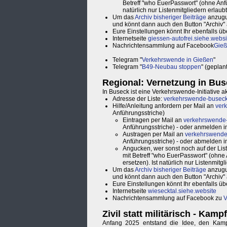
Betreff "who EuerPasswort" (ohne Anf
natürlich nur Listenmitgliedern erlaubt
Um das
Archiv bisheriger Beiträge
anzuguc
und könnt dann auch den Button "Archiv" a
Eure Einstellungen könnt Ihr ebenfalls ü
Internetseite
giessen-autofrei.siehe.websi
Nachrichtensammlung auf Facebook
Gie
Telegram "
Verkehrswende in Gießen
"
Telegram "
B49-Neubau stoppen
" (gepla
Regional: Vernetzung in Bu
In Buseck ist eine Verkehrswende-Initiative a
Adresse der Liste:
verkehrswende-buseck@
Hilfe/Anleitung anfordern per Mail an
verk
Anführungsstriche)
Eintragen per Mail an
verkehrswende-b
Anführungsstriche) - oder anmelden 
Austragen per Mail an
verkehrswende-
Anführungsstriche) - oder abmelden 
Angucken, wer sonst noch auf der Liste
mit Betreff "who EuerPasswort" (ohn
ersetzen). Ist natürlich nur Listenmitgl
Um das
Archiv bisheriger Beiträge
anzuguc
und könnt dann auch den Button "Archiv" a
Eure Einstellungen könnt Ihr ebenfalls ü
Internetseite
wiesecktal.siehe.website
Nachrichtensammlung auf Facebook zu
V
Zivil statt militärisch - Kamp
Anfang 2025 entstand die Idee, den Kamp