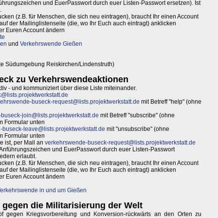
ührungszeichen und EuerPasswort durch euer Listen-Passwort ersetzen). Ist
.
ken (z.B. für Menschen, die sich neu eintragen), braucht Ihr einen Account
uf der Mailinglistenseite (die, wo Ihr Euch auch eintragt) anklicken
ber Euren Account ändern
te
ßen
und
Verkehrswende Gießen
nte Südumgebung Reiskirchen/Lindenstruth)
seck zu Verkehrswendeaktionen
ktiv - und kommuniziert über diese Liste miteinander.
lists.projektwerkstatt.de
ehrswende-buseck-request@lists.projektwerkstatt.de
mit Betreff "help" (ohne
useck-join@lists.projektwerkstatt.de
mit Betreff "subscribe" (ohne
im Formular unten
buseck-leave@lists.projektwerkstatt.de
mit "unsubscribe" (ohne
im Formular unten
 ist, per Mail an
verkehrswende-buseck-request@lists.projektwerkstatt.de
e Anführungszeichen und EuerPasswort durch euer Listen-Passwort
iedern erlaubt.
ken (z.B. für Menschen, die sich neu eintragen), braucht Ihr einen Account
uf der Mailinglistenseite (die, wo Ihr Euch auch eintragt) anklicken
ber Euren Account ändern
erkehrswende in und um Gießen
f gegen die Militarisierung der Welt
f gegen Kriegsvorbereitung und Konversion-rückwärts an den Orten zu