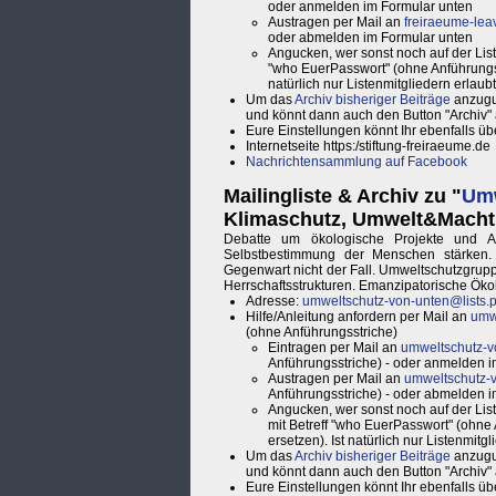
oder anmelden im Formular unten
Austragen per Mail an
freiraeume-leav
oder abmelden im Formular unten
Angucken, wer sonst noch auf der Liste
"who EuerPasswort" (ohne Anführungs
natürlich nur Listenmitgliedern erlaubt
Um das
Archiv bisheriger Beiträge
anzuguc
und könnt dann auch den Button "Archiv" a
Eure Einstellungen könnt Ihr ebenfalls ü
Internetseite https:/stiftung-freiraeume.de
Nachrichtensammlung auf Facebook
Mailingliste & Archiv zu "
Umw
Klimaschutz, Umwelt&Macht, S
Debatte um ökologische Projekte und Ans
Selbstbestimmung der Menschen stärken. 
Gegenwart nicht der Fall. Umweltschutzgrupp
Herrschaftsstrukturen. Emanzipatorische Ökol
Adresse:
umweltschutz-von-unten@lists.p
Hilfe/Anleitung anfordern per Mail an
umwe
(ohne Anführungsstriche)
Eintragen per Mail an
umweltschutz-vo
Anführungsstriche) - oder anmelden 
Austragen per Mail an
umweltschutz-v
Anführungsstriche) - oder abmelden 
Angucken, wer sonst noch auf der Liste
mit Betreff "who EuerPasswort" (ohn
ersetzen). Ist natürlich nur Listenmitgl
Um das
Archiv bisheriger Beiträge
anzuguc
und könnt dann auch den Button "Archiv" a
Eure Einstellungen könnt Ihr ebenfalls ü