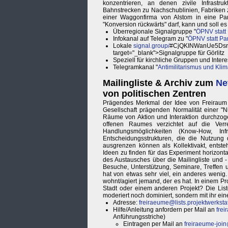
konzentrieren, an denen zivile Infrastru
Bahnstrecken zu Nachschublinien, Fabriken 
einer Waggonfirma von Alstom in eine Pan
"Konversion rückwärts" darf, kann und soll e
Überregionale Signalgruppe "
ÖPNV statt
Infokanal auf Telegram zu "
ÖPNV statt Pa
Lokale
signal.group/
#CjQKINWanUe5Dsr
target="_blank">Signalgruppe für Görlitz
Speziell für kirchliche Gruppen und Interes
Telegramkanal "
Antimilitarismus und Klim
Mailingliste & Archiv zum
Ne
von politischen Zentren
Prägendes Merkmal der Idee von Freiraum 
Gesellschaft prägenden Normalität einer "Ni
Räume von Aktion und Interaktion durchzo
offenen Raumes verzichtet auf die Ve
Handlungsmöglichkeiten (Know-How, Inf
Entscheidungsstrukturen, die die Nutzun
ausgrenzen können als Kollektivakt, entst
Ideen zu finden für das Experiment horizonta
des Austausches über die Mailingliste und 
Besuche, Unterstützung, Seminare, Treffen us
hat von etwas sehr viel, ein anderes wenig
wohnt/agiert jemand, der es hat. In einem Proj
Stadt oder einem anderen Projekt? Die Lis
moderiert noch dominiert, sondern mit ihr ein
Adresse:
freiraeume@lists.projektwerksta
Hilfe/Anleitung anfordern per Mail an
frei
Anführungsstriche)
Eintragen per Mail an
freiraeume-join