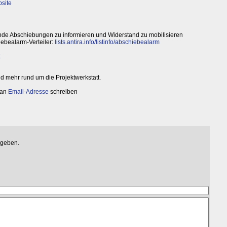
site
nde Abschiebungen zu informieren und Widerstand zu mobilisieren
iebealarm-Verteiler:
lists.antira.info/listinfo/abschiebealarm
t
d mehr rund um die Projektwerkstatt.
 an
Email-Adresse
schreiben
egeben.