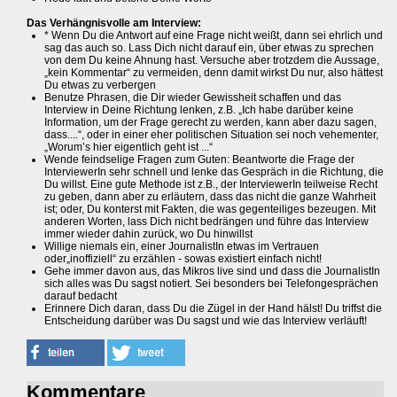
Das Verhängnisvolle am Interview:
* Wenn Du die Antwort auf eine Frage nicht weißt, dann sei ehrlich und
sag das auch so. Lass Dich nicht darauf ein, über etwas zu sprechen
von dem Du keine Ahnung hast. Versuche aber trotzdem die Aussage,
„kein Kommentar“ zu vermeiden, denn damit wirkst Du nur, also hättest
Du etwas zu verbergen
Benutze Phrasen, die Dir wieder Gewissheit schaffen und das
Interview in Deine Richtung lenken, z.B. „Ich habe darüber keine
Information, um der Frage gerecht zu werden, kann aber dazu sagen,
dass....“, oder in einer eher politischen Situation sei noch vehementer,
„Worum’s hier eigentlich geht ist ...“
Wende feindselige Fragen zum Guten: Beantworte die Frage der
InterviewerIn sehr schnell und lenke das Gespräch in die Richtung, die
Du willst. Eine gute Methode ist z.B., der InterviewerIn teilweise Recht
zu geben, dann aber zu erläutern, dass das nicht die ganze Wahrheit
ist; oder, Du konterst mit Fakten, die was gegenteiliges bezeugen. Mit
anderen Worten, lass Dich nicht bedrängen und führe das Interview
immer wieder dahin zurück, wo Du hinwillst
Willige niemals ein, einer JournalistIn etwas im Vertrauen
oder„inoffiziell“ zu erzählen - sowas existiert einfach nicht!
Gehe immer davon aus, das Mikros live sind und dass die JournalistIn
sich alles was Du sagst notiert. Sei besonders bei Telefongesprächen
darauf bedacht
Erinnere Dich daran, dass Du die Zügel in der Hand hälst! Du triffst die
Entscheidung darüber was Du sagst und wie das Interview verläuft!
Kommentare