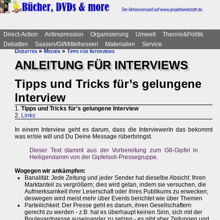
Direct-Action
Antirepression
Organisierung
Umwelt
Theorie&Politik
Debatten
Saasen/GI/Mittelhessen
Materialien
Service
Debatten
»
Medien
»
Tipps für Interviews
ANLEITUNG FÜR INTERVIEWS
Tipps und Tricks für’s gelungene
Interview
1.
Tipps und Tricks für’s gelungene Interview
2.
Links
In einem Interview geht es darum, dass die InterviewerIn das bekommt
was er/sie will und Du Deine Message rüberbringst.
Dieser Text stammt aus der Vorbereitung zum G8-Gipfel in
Heiligendamm von der Gipfelsoli-Pressegruppe.
Wogegen wir ankämpfen:
Banalität: Jede Zeitung und jeder Sender hat dieselbe Absicht: Ihren
Marktanteil zu vergrößern; dies wird getan, indem sie versuchen, die
Aufmerksamkeit ihrer Leserschaft oder ihres Publikums zu erwecken;
deswegen wird meist mehr über Events berichtet wie über Themen
Parteilichkeit: Der Presse geht es darum, ihren Gesellschaftern
gerecht zu werden - z.B. hat es überhaupt keinen Sinn, sich mit der
Boulevardpresse auseinander zu setzen - es gibt aber Zeitungen und