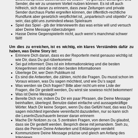
Sender, die wir zu unserem Vorteil nutzen können. Es ist oft auch
hilfreich, sich daran zu erinnern, dass zwar Zeitungen und private
Sender durchaus Partei ergreifen können, der öffentlich-rechtliche
Rundfunk aber gesetzlich verpflichtet ist, „unparteisch und objektiv“ zu
sein; das gibt uns zumindest etwas Spielraum
Spiel das Spiel - gib der InterviewerIn das was er/sie will und versuch
aber Deine Message rüberzubrigen
Hasse Deine GegenspielerIn nicht, auch wenn’s manchmal schwer
fällt!
Um dies zu erreichen, ist es wichtig, ein klares Verständnis dafür zu
haben, was Deine Story ist:
Erinnere Dich daran, dass es der ReporterIn meist genauso wichtig ist
wie Dir, dass Du gut rüberkommst
Sei gut informiert: Dies ist ein Informationskrieg und die besten
KriegerInnen sind die mit den besten Informationen
Überlege Dir, wer Dein Publikum ist
Es sind die Antworten, die zählen, nicht die Fragen. Du musst schon im
Voraus wissen, was Du sagen möchtest, und wie Du’s sagst
Was werden sie Dich fragen? Bitte aber nicht um eine Liste der
Fragen, die Dir gestellt werden, Du wirst sie sowieso nicht bekommen!
Was ist Deine Message?
Bereite Dich vor, indem Du Dir ein paar Phrasen, die Deine Message
beinhalten, überlegst. Benutze dabei einfache und aussagekräftige
Wörter. Mach Dir keine Sorgen, wenn Du das Gefühl hast, das was Du
sagen möchtest irgendwie vereinfacht dazustellen, nur so kann sich
die LeserIn/ZuschauerIn besser daran erinnern
Mache Dir Notizen zu ca. 5 zentralen Fragen, von denen Du glaubst,
dass sie Dir gestellt werden. Besprich diese mit jemandem. Sieh zu,
dass die Person Deine Antworten und Erklärungen versteht
Kommuniziere Deine Message präzise und gleich am Anfang des
Interviews