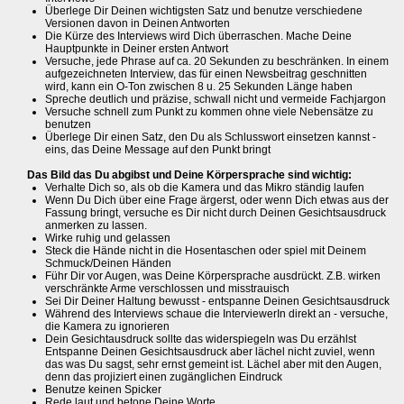
Überlege Dir Deinen wichtigsten Satz und benutze verschiedene
Versionen davon in Deinen Antworten
Die Kürze des Interviews wird Dich überraschen. Mache Deine
Hauptpunkte in Deiner ersten Antwort
Versuche, jede Phrase auf ca. 20 Sekunden zu beschränken. In einem
aufgezeichneten Interview, das für einen Newsbeitrag geschnitten
wird, kann ein O-Ton zwischen 8 u. 25 Sekunden Länge haben
Spreche deutlich und präzise, schwall nicht und vermeide Fachjargon
Versuche schnell zum Punkt zu kommen ohne viele Nebensätze zu
benutzen
Überlege Dir einen Satz, den Du als Schlusswort einsetzen kannst -
eins, das Deine Message auf den Punkt bringt
Das Bild das Du abgibst und Deine Körpersprache sind wichtig:
Verhalte Dich so, als ob die Kamera und das Mikro ständig laufen
Wenn Du Dich über eine Frage ärgerst, oder wenn Dich etwas aus der
Fassung bringt, versuche es Dir nicht durch Deinen Gesichtsausdruck
anmerken zu lassen.
Wirke ruhig und gelassen
Steck die Hände nicht in die Hosentaschen oder spiel mit Deinem
Schmuck/Deinen Händen
Führ Dir vor Augen, was Deine Körpersprache ausdrückt. Z.B. wirken
verschränkte Arme verschlossen und misstrauisch
Sei Dir Deiner Haltung bewusst - entspanne Deinen Gesichtsausdruck
Während des Interviews schaue die InterviewerIn direkt an - versuche,
die Kamera zu ignorieren
Dein Gesichtausdruck sollte das widerspiegeln was Du erzählst
Entspanne Deinen Gesichtsausdruck aber lächel nicht zuviel, wenn
das was Du sagst, sehr ernst gemeint ist. Lächel aber mit den Augen,
denn das projiziert einen zugänglichen Eindruck
Benutze keinen Spicker
Rede laut und betone Deine Worte