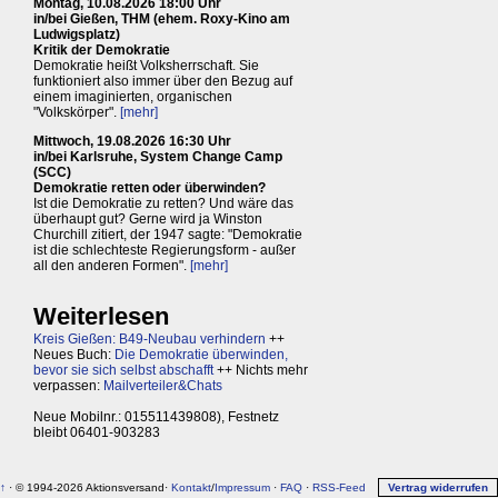
Montag, 10.08.2026 18:00 Uhr
in/bei Gießen, THM (ehem. Roxy-Kino am
Ludwigsplatz)
Kritik der Demokratie
Demokratie heißt Volksherrschaft. Sie
funktioniert also immer über den Bezug auf
einem imaginierten, organischen
"Volkskörper".
[mehr]
Mittwoch, 19.08.2026 16:30 Uhr
in/bei Karlsruhe, System Change Camp
(SCC)
Demokratie retten oder überwinden?
Ist die Demokratie zu retten? Und wäre das
überhaupt gut? Gerne wird ja Winston
Churchill zitiert, der 1947 sagte: "Demokratie
ist die schlechteste Regierungsform - außer
all den anderen Formen".
[mehr]
Weiterlesen
Kreis Gießen: B49-Neubau verhindern
++
Neues Buch:
Die Demokratie überwinden,
bevor sie sich selbst abschafft
++ Nichts mehr
verpassen:
Mailverteiler&Chats
Neue Mobilnr.: 015511439808), Festnetz
bleibt 06401-903283
↑
· © 1994-2026 Aktionsversand·
Kontakt
/
Impressum
·
FAQ
·
RSS-Feed
Vertrag widerrufen