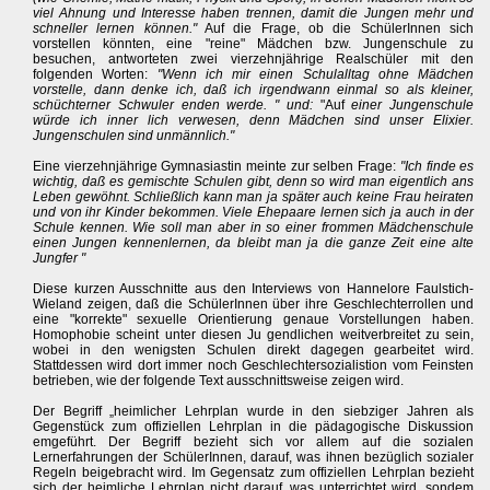
viel Ahnung und Interesse haben trennen, damit die Jungen mehr und
schneller lernen können."
Auf die Frage, ob die SchülerInnen sich
vorstellen könnten, eine "reine" Mädchen bzw. Jungenschule zu
besuchen, antworteten zwei vierzehnjährige Realschüler mit den
folgenden Worten:
"Wenn ich mir einen Schulalltag ohne Mädchen
vorstelle, dann denke ich, daß ich irgendwann einmal so als kleiner,
schüchterner Schwuler enden werde. " und:
"Auf
einer Jungenschule
würde ich inner lich verwesen, denn Mädchen sind unser Elixier.
Jungenschulen sind unmännlich."
Eine vierzehnjährige Gymnasiastin meinte zur selben Frage:
"Ich finde es
wichtig, daß es gemischte Schulen gibt, denn so wird man eigentlich ans
Leben gewöhnt. Schließlich kann man ja später auch keine Frau heiraten
und von ihr Kinder bekommen. Viele Ehepaare lernen sich ja auch in der
Schule kennen. Wie soll man aber in so einer frommen Mädchenschule
einen Jungen kennenlernen, da bleibt man ja die ganze Zeit eine alte
Jungfer "
Diese kurzen Ausschnitte aus den Interviews von Hannelore Faulstich-
Wieland zeigen, daß die SchülerInnen über ihre Geschlechterrollen und
eine "korrekte" sexuelle Orientierung genaue Vorstellungen haben.
Homophobie scheint unter diesen Ju gendlichen weitverbreitet zu sein,
wobei in den wenigsten Schulen direkt dagegen gearbeitet wird.
Stattdessen wird dort immer noch Geschlechtersozialistion vom Feinsten
betrieben, wie der folgende Text ausschnittsweise zeigen wird.
Der Begriff „heimlicher Lehrplan wurde in den siebziger Jahren als
Gegenstück zum offiziellen Lehrplan in die pädagogische Diskussion
emgeführt. Der Begriff bezieht sich vor allem auf die sozialen
Lernerfahrungen der SchülerInnen, darauf, was ihnen bezüglich sozialer
Regeln beigebracht wird. Im Gegensatz zum offiziellen Lehrplan bezieht
sich der heimliche Lehrplan nicht darauf, was unterrichtet wird, sondem