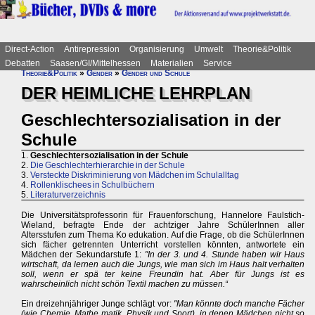
Direct-Action
Antirepression
Organisierung
Umwelt
Theorie&Politik
Debatten
Saasen/GI/Mittelhessen
Materialien
Service
Theorie&Politik
»
Gender
»
Gender und Schule
DER HEIMLICHE LEHRPLAN
Geschlechtersozialisation in der
Schule
1.
Geschlechtersozialisation in der Schule
2.
Die Geschlechterhierarchie in der Schule
3.
Versteckte Diskriminierung von Mädchen im Schulalltag
4.
Rollenklischees in Schulbüchern
5.
Literaturverzeichnis
Die Universitätsprofessorin für Frauenforschung, Hannelore Faulstich-
Wieland, befragte Ende der achtziger Jahre SchülerInnen aller
Altersstufen zum Thema Ko edukation. Auf die Frage, ob die SchülerInnen
sich fächer getrennten Unterricht vorstellen könnten, antwortete ein
Mädchen der Sekundarstufe 1:
"In der 3. und 4. Stunde haben wir Haus
wirtschaft, da lernen auch die Jungs, wie man sich im Haus halt verhalten
soll, wenn er spä ter keine Freundin hat. Aber für Jungs ist es
wahrscheinlich nicht schön Textil machen zu müssen.“
Ein dreizehnjähriger Junge schlägt vor:
"Man könnte doch manche Fächer
(wie Chemie, Mathe matik, Physik und Sport), in denen Mädchen nicht so