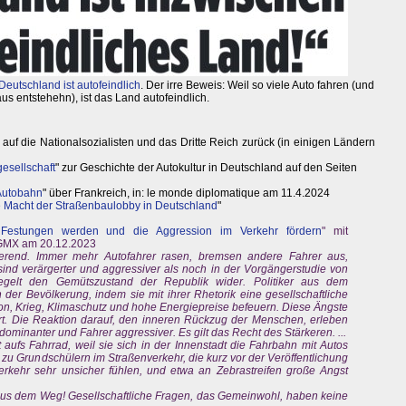
Deutschland ist autofeindlich
. Der irre Beweis: Weil so viele Auto fahren (und
us entstehehn), ist das Land autofeindlich.
 auf die Nationalsozialisten und das Dritte Reich zurück (in einigen Ländern
esellschaft
" zur Geschichte der Autokultur in Deutschland auf den Seiten
 Autobahn
" über Frankreich, in: le monde diplomatique am 11.4.2024
die Macht der Straßenbaulobby in Deutschland
"
estungen werden und die Aggression im Verkehr fördern
" mit
: GMX am 20.12.2023
mierend. Immer mehr Autofahrer rasen, bremsen andere Fahrer aus,
ind verärgerter und aggressiver als noch in der Vorgängerstudie von
egelt den Gemütszustand der Republik wider. Politiker aus dem
der Bevölkerung, indem sie mit ihrer Rhetorik eine gesellschaftliche
on, Krieg, Klimaschutz und hohe Energiepreise befeuern. Diese Ängste
rt. Die Reaktion darauf, den inneren Rückzug der Menschen, erleben
ominanter und Fahrer aggressiver. Es gilt das Recht des Stärkeren. ...
t aufs Fahrrad, weil sie sich in der Innenstadt die Fahrbahn mit Autos
zu Grundschülern im Straßenverkehr, die kurz vor der Veröffentlichung
 Verkehr sehr unsicher fühlen, und etwa an Zebrastreifen große Angst
 aus dem Weg! Gesellschaftliche Fragen, das Gemeinwohl, haben keine