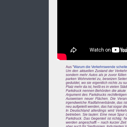
Aus "
Warum die Verkehrswende scheite
Um den aktuellen Zustand der Verkehrs
sondern mehr Autos als je zuvor fülle
parken Wohnviertel zu, besetzen Seiten
geduldet, wo sie eigentlich nichts zu 
Platz mehr da ist, heißt es in vielen Städ
Parkdruck nennen Behörden die akute St
Argument des Parkdrucks rechtfertigen
Ausweisen neuer Flächen. Die Verant
irgendwelche Radfahrverbände, das is
neu aufgeteilt werden, das hat sogar die
In Deutschland allerdings wird Verke
betrieben. Sie lauten: Eine neue Spur
Parkdruck. Das Gegenteil ist richtig:
werden angeschafft – nach kurzer Zeit i
aber auch für Siedlungen. Induzierten