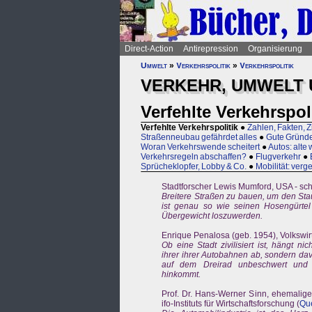
Direct-Action
Antirepression
Organisierung
Umwelt
»
Verkehrspolitik
»
Verkehrspolitik
VERKEHR, UMWELT 
Verfehlte Verkehrspol
Verfehlte Verkehrspolitik
●
Zahlen, Fakten, Z
Straßenneubau gefährdet alles
●
Gute Gründe
Woran Verkehrswende scheitert
●
Autos: alte
Verkehrsregeln abschaffen?
●
Flugverkehr
●
Sprücheklopfer, Lobby & Co.
●
Mobilität: ver
Stadtforscher Lewis Mumford, USA - sc
Breitere Straßen zu bauen, um den Stau
ist genau so wie seinen Hosengürtel
Übergewicht loszuwerden.
Enrique Penalosa (geb. 1954), Volkswir
Ob eine Stadt zivilisiert ist, hängt ni
ihrer ihrer Autobahnen ab, sondern dav
auf dem Dreirad unbeschwert und s
hinkommt.
Prof. Dr. Hans-Werner Sinn, ehemalige
ifo-Instituts für Wirtschaftsforschung (
Que