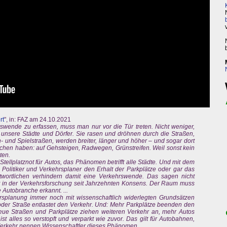
rt
", in: FAZ am 24.10.2021
wende zu erfassen, muss man nur vor die Tür treten. Nicht weniger,
n unsere Städte und Dörfer. Sie rasen und dröhnen durch die Straßen,
- und Spielstraßen, werden breiter, länger und höher – und sogar dort
suchen haben: auf Gehsteigen, Radwegen, Grünstreifen. Weil sonst kein
ten.
ellplatznot für Autos, das Phänomen betrifft alle Städte. Und mit dem
 Politiker und Verkehrsplaner den Erhalt der Parkplätze oder gar das
wortlichen verhindern damit eine Verkehrswende. Das sagen nicht
t in der Verkehrsforschung seit Jahrzehnten Konsens. Der Raum muss
 Autobranche erkannt. ...
hrsplanung immer noch mit wissenschaftlich widerlegten Grundsätzen
 oder Straße entlastet den Verkehr. Und: Mehr Parkplätze beenden den
 Neue Straßen und Parkplätze ziehen weiteren Verkehr an, mehr Autos
st alles so verstopft und verparkt wie zuvor. Das gilt für Autobahnen,
 Verkehr nennen Wissenschaftler dieses Phänomen.