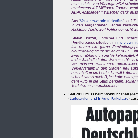
nicht zuletzt von Wissings FDP scheit
mindestens 4,7 Millionen Tonnen weni
ADAC-Mitglieder inzwischen dafür ausspri
Aus "
Verkehrswende rückwärts
", auf: Z
In den vergangenen Jahren versuchte
Richtung. Auch, weil Fehler gemacht w
Stefan Bratzel, Forscher und Dozent
Pendlerpauschaleüber, im
Interview mi
Ich nenne sie gerne Zersiedlungsp
Neuregelung steigt sie ab dem 21. Entf
zwar unabhängig vom Verkehrsmittel. Al
in der Stadt die hohen Mieten zahlt, ist 
Wir müssen Autofahren unattrakti
Verkehrsraum in den Städten neu aufte
beschließen die Leute: Ich will lieber 
schnell von A nach B, ich habe eine gut
dem Auto in die Stadt pendeln, sollte
Teufelskreis herauskommen.
Seit 2021 muss beim Wohnungsbau (demn
(
Ladesäulen und E-Auto-Parkplätze
) ausg