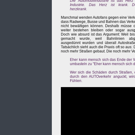
Die Automobilindustrie ist das Herz
Industrie. Das Herz ist krank. De
herzkrank.
Manchmal wenden Autofans gegen eine Verk
dass Radwege, Busse und Bahnen das Ver
nicht bewältigen können. Deshalb müsse d
weiter bestehen bleiben oder sogar aus
Doch wie absurd ist das Argument: Weil bish
gemacht wurde, weil Bahnlinien abg
ausgedünnt wurden und überall Autostraße
Tatsächlich sieht auch die Praxis oft so au
noch mehr Straßen gebaut. Die noch mehr V
Eher kann mensch sich das Ende der Wel
umbasteln zu "Eher kann mensch sich d
Wer sich die Schäden durch Straßen, d
durch den AUTOverkehr anguckt, wir
Fühlen.