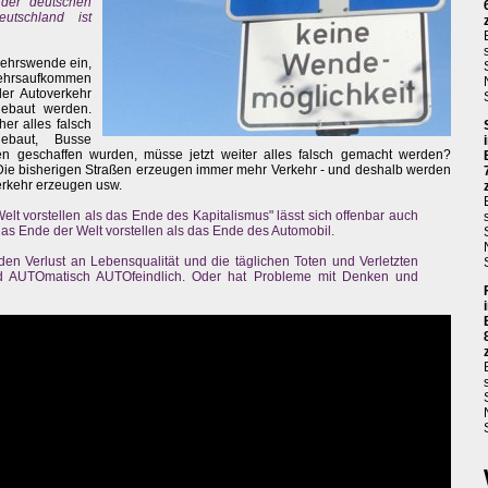
 der deutschen
utschland ist
ehrswende ein,
kehrsaufkommen
er Autoverkehr
gebaut werden.
er alles falsch
ebaut, Busse
n geschaffen wurden, müsse jetzt weiter alles falsch gemacht werden?
s: Die bisherigen Straßen erzeugen immer mehr Verkehr - und deshalb werden
erkehr erzeugen usw.
t vorstellen als das Ende des Kapitalismus" lässt sich offenbar auch
as Ende der Welt vorstellen als das Ende des Automobil.
en Verlust an Lebensqualität und die täglichen Toten und Verletzten
d AUTOmatisch AUTOfeindlich. Oder hat Probleme mit Denken und