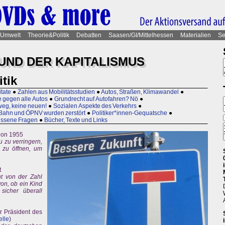
Umwelt
Theorie&Politik
Debatten
Saasen/GI/Mittelhessen
Materialien
Se
UND DER KAPITALISMUS
itik
itate
●
Zahlen aus Mobilitätsstudien
●
Autos, Straßen, Klimawandel
●
 gegen alle Autos
●
Grundrecht auf Autofahren? Nö
●
 weg, keine neuen!
●
Sozialen Aspekte des Verkehrs
●
Bahn und ÖPNV wurden zerstört
●
Politiker*innen-Gequatsche
●
gessene Fragen
●
Bücher, Texte und Links
hon 1955
 zu verringern,
 zu öffnen, um
t
cht von der Zahl
on, ob ein Kind
icher überall
r Präsident des
lle
)