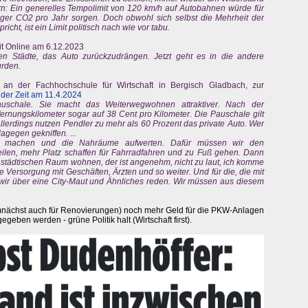
ern: Ein generelles Tempolimit von 120 km/h auf Autobahnen würde für
ger CO2 pro Jahr sorgen. Doch obwohl sich selbst die Mehrheit der
cht, ist ein Limit politisch nach wie vor tabu.
eit Online am 6.12.2023
n Städte, das Auto zurückzudrängen. Jetzt geht es in die andere
urden.
 an der Fachhochschule für Wirtschaft in Bergisch Gladbach, zur
t der Zeit am 11.4.2024
auschale. Sie macht das Weiterwegwohnen attraktiver. Nach der
ernungskilometer sogar auf 38 Cent pro Kilometer. Die Pauschale gilt
lerdings nutzen Pendler zu mehr als 60 Prozent das private Auto. Wer
dagegen gekniffen. ...
ver machen und die Nahräume aufwerten. Dafür müssen wir den
ilen, mehr Platz schaffen für Fahrradfahren und zu Fuß gehen. Dann
im städtischen Raum wohnen, der ist angenehm, nicht zu laut, ich komme
e Versorgung mit Geschäften, Ärzten und so weiter. Und für die, die mit
n wir über eine City-Maut und Ähnliches reden. Wir müssen aus diesem
ächst auch für Renovierungen) noch mehr Geld für die PKW-Anlagen
egeben werden - grüne Politik halt (Wirtschaft first).