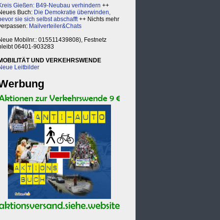
Kreis Gießen: B49-Neubau verhindern
++
Neues Buch:
Die Demokratie überwinden,
bevor sie sich selbst abschafft
++ Nichts mehr
verpassen:
Mailverteiler&Chats
Neue Mobilnr.: 015511439808), Festnetz
bleibt 06401-903283
MOBILITÄT UND VERKEHRSWENDE
Neue Leitbilder
Werbung