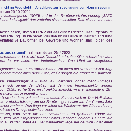
 nicht im Weg steht - Vorschläge zur Beseitigung von Hemmnissen im
mt am 26.10.2021)
ßenverkehrsgesetz (StVG) und in der Straßenverkehrsordnung (StVO)
it und Leichtigkeit“ des Verkehrs sicherzustellen. Dies sichert vor allem
beschlossen, statt auf ÖPNV auf das Auto zu setzen. Das Ergebnis ist
ersiedelung. Im kleineren Maßstab ist das auch in Deutschland rund
ächenintensive Bauformen bei Gewerbe und Wohnen sind Folgen des
wie ausgeträumt
", auf: stern.de am 25.7.2023
esregierung deckt auf, dass Deutschland seine Klimaschutzziele wohl
ran ist vor allem der Verkehrssektor. Das Übel ist weitgehend
sgemacht. Und damit vorhersehbar. Vor allem der Verkehrssektor trägt
ehend immer alles beim Alten, dafür sorgen die etablierten politisch-
 die Bundesbürger 2030 rund 200 Millionen Tonnen mehr Klimagas
 ziemlich genau der Betrag, mit dem der Verkehrssektor seinen
och 2030, so heißt es im Projektionsbericht, wird er mindestens 187
stoßen als er eigentlich darf.
g bewertet diese Erkenntnis mit einem Schulterzucken. Der FDP-Mann
s die Verkehrsleistung auf der Straße – gemessen am Vor-Corona-Jahr
ozent zunimmt. Das liege vor allem am Wachstum des Güterverkehrs,
irksames Rezept aufweisen kann. ...
ticket, vom Staat mit drei Milliarden Euro gefördert, könne die
, wird vom Projektionsbericht eines Besseren belehrt. Es halte die
 zu kaufen, heißt es. Der Klimaeffekt liege bei deutlich unter einer
ere Methoden, die Emissionen zu senken, immer wieder am Widerstand