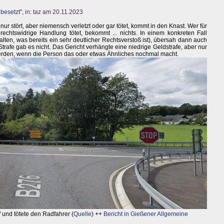
 besetzt
", in: taz am 20.11.2023
r stört, aber niemensch verletzt oder gar tötet, kommt in den Knast. Wer für
echtswidrige Handlung tötet, bekommt ... nichts. In einem konkreten Fall
lten, was bereits ein sehr deutlicher Rechtsverstoß ist), übersah dann auch
trafe gab es nicht. Das Gericht verhängte eine niedrige Geldstrafe, aber nur
erden, wenn die Person das oder etwas Ähnliches nochmal macht.
 und tötete den Radfahrer (
Quelle
) ++
Bericht in Gießener Allgemeine