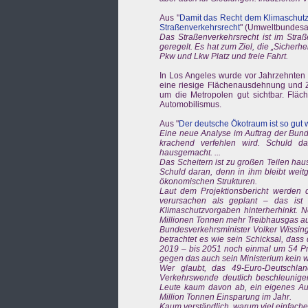
Aus "
Damit das Recht dem Klimaschutz
Straßenverkehrsrecht
" (Umweltbundesa
Das Straßenverkehrsrecht ist im Stra
geregelt. Es hat zum Ziel, die „Sicherhe
Pkw und Lkw Platz und freie Fahrt.
In Los Angeles wurde vor Jahrzehnten 
eine riesige Flächenausdehnung und Z
um die Metropolen gut sichtbar. Fl
Automobilismus.
Aus "
Der deutsche Ökotraum ist so gut 
Eine neue Analyse im Auftrag der Bund
krachend verfehlen wird. Schuld da
hausgemacht. ...
Das Scheitern ist zu großen Teilen hau
Schuld daran, denn in ihm bleibt weitg
ökonomischen Strukturen.
Laut dem Projektionsbericht werden
verursachen als geplant – das ist
Klimaschutzvorgaben hinterherhinkt. N
Millionen Tonnen mehr Treibhausgas aus
Bundesverkehrsminister Volker Wissin
betrachtet es wie sein Schicksal, das
2019 – bis 2051 noch einmal um 54 Pr
gegen das auch sein Ministerium kein w
Wer glaubt, das 49-Euro-Deutschland
Verkehrswende deutlich beschleunigen
Leute kaum davon ab, ein eigenes Auto
Million Tonnen Einsparung im Jahr.
Kaum verständlich, warum viel einfach