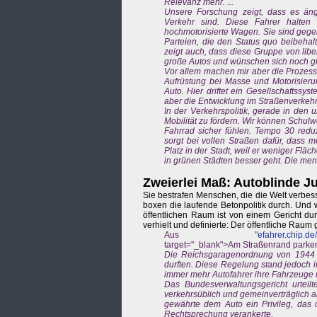
Relevanz mehr. ...
Unsere Forschung zeigt, dass es ängs
Verkehr sind. Diese Fahrer halten
hochmotorisierte Wagen. Sie sind gege
Parteien, die den Status quo beibehal
zeigt auch, dass diese Gruppe von libe
große Autos und wünschen sich noch grö
Vor allem machen mir aber die Prozesse
Aufrüstung bei Masse und Motorisier
Auto. Hier driftet ein Gesellschaftssy
aber die Entwicklung im Straßenverkehr i
In der Verkehrspolitik, gerade in den 
Mobilität zu fördern. Wir können Schulw
Fahrrad sicher fühlen. Tempo 30 redu
sorgt bei vollen Straßen dafür, dass 
Platz in der Stadt, weil er weniger Flä
in grünen Städten besser geht. Die me
Zweierlei Maß: Autoblinde Ju
Sie bestrafen Menschen, die die Welt verbes
boxen die laufende Betonpolitik durch. Und w
öffentlichen Raum ist von einem Gericht du
verhielt und definierte: Der öffentliche Raum
Aus "
efahrer.chip.d
target="_blank">Am Straßenrand parken:
Die Reichsgaragenordnung von 1944 be
durften. Diese Regelung stand jedoch 
immer mehr Autofahrer ihre Fahrzeuge n
Das Bundesverwaltungsgericht urteil
verkehrsüblich und gemeinverträglich a
gewährte dem Auto ein Privileg, das u
Rechtsprechung verankerte.