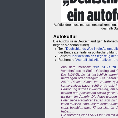
Auf die Idee muss mensch erstmal kommen:
deshalb Sta
Autokultur
Die Autokultur in Deutschland geht historisch
begann sie schon früher).
Text "
Deutschlands Weg in die Automobilg
der Bundeszentrale für politische Bildung
Bericht "
Über den fatalen Siegeszug der
Recherche "
Asphalt statt Alternativen - 
Aus dem Interview "
Wie SUVs zu F
Verkehrsforscher Stefan Gössling, auf
Die UDV-Studie ist tatsächlich alar
bedrängen oder drängeln. Die Fahrer s
2019. Dieses Klima im Verkehr spi
konservativen Lager schüren Ängste in 
Bedrohung durch Einwanderung, Inflati
werden aus politischem Kalkül geschü
wir dann im Verkehr: Die Autos werden d
Potenzielle Radfahrer trauen sich nich
teilen müssen. Und unsere neue Studie 
steht, bestätigt, dass Kinder sich im
haben. ...
Die Botschaft eines SUVs ist: Geh mir