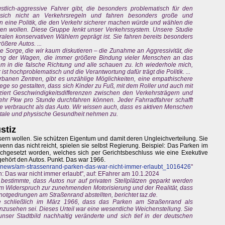
tlich-aggressive Fahrer gibt, die besonders problematisch für den
 sich nicht an Verkehrsregeln und fahren besonders große und
n eine Politik, die den Verkehr sicherer machen würde und wählen die
ten wollen. Diese Gruppe lenkt unser Verkehrssystem. Unsere Studie
ralen konservativen Wählern geprägt ist. Sie fahren bereits besonders
ßere Autos. ...
 Sorge, die wir kaum diskutieren – die Zunahme an Aggressivität, die
ung der Wagen, die immer größere Bindung vieler Menschen an das
stem in die falsche Richtung und alle schauen zu. Ich wiederhole mich,
st hochproblematisch und die Verantwortung dafür trägt die Politik. ...
urbanen Zentren, gibt es unzählige Möglichkeiten, eine empathischere
ege so gestalten, dass sich Kinder zu Fuß, mit dem Roller und auch mit
ziert Geschwindigkeitsdifferenzen zwischen den Verkehrsträgern und
mehr Pkw pro Stunde durchfahren können. Jeder Fahrradfahrer schafft
che verbraucht als das Auto. Wir wissen auch, dass es aktiven Menschen
ntale und physische Gesundheit nehmen zu.
stiz
sern wollen. Sie schützen Eigentum und damit deren Ungleichverteilung. Sie
enn das nicht reicht, spielen sie selbst Regierung. Beispiel: Das Parken im
rchgesetzt worden, welches sich per Gerichtsbeschluss wie eine Exekutive
 gehört den Autos. Punkt. Das war 1966.
e/news/am-strassenrand-parken-das-war-nicht-immer-erlaubt_1016426
"
 Das war nicht immer erlaubt", auf: EFahrer am 10.1.2024
stimmte, dass Autos nur auf privaten Stellplätzen geparkt werden
im Widerspruch zur zunehmenden Motorisierung und der Realität, dass
otgedrungen am Straßenrand abstellten, berichtet taz.de.
te schließlich im März 1966, dass das Parken am Straßenrand als
nzusehen sei. Dieses Urteil war eine wesentliche Weichenstellung. Sie
nser Stadtbild nachhaltig veränderte und sich tief in der deutschen