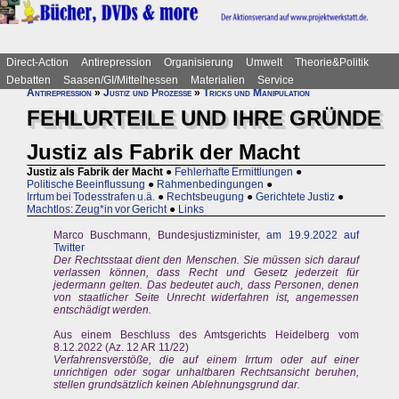
Direct-Action
Antirepression
Organisierung
Umwelt
Theorie&Politik
Debatten
Saasen/GI/Mittelhessen
Materialien
Service
Antirepression
»
Justiz und Prozesse
»
Tricks und Manipulation
FEHLURTEILE UND IHRE GRÜNDE
Justiz als Fabrik der Macht
Justiz als Fabrik der Macht
●
Fehlerhafte Ermittlungen
●
Politische Beeinflussung
●
Rahmenbedingungen
●
Irrtum bei Todesstrafen u.ä.
●
Rechtsbeugung
●
Gerichtete Justiz
●
Machtlos: Zeug*in vor Gericht
●
Links
Marco Buschmann, Bundesjustizminister,
am 19.9.2022 auf
Twitter
Der Rechtsstaat dient den Menschen. Sie müssen sich darauf
verlassen können, dass Recht und Gesetz jederzeit für
jedermann gelten. Das bedeutet auch, dass Personen, denen
von staatlicher Seite Unrecht widerfahren ist, angemessen
entschädigt werden.
Aus einem Beschluss des Amtsgerichts Heidelberg vom
8.12.2022 (Az. 12 AR 11/22)
Verfahrensverstöße, die auf einem Irrtum oder auf einer
unrichtigen oder sogar unhaltbaren Rechtsansicht beruhen,
stellen grundsätzlich keinen Ablehnungsgrund dar.