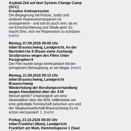
Asphalt-Zelt auf dem System Change Camp
(SCC)
Kreative Antirepression
Die Begegnung mit Polizei, Justiz und
anderen Repressionsorganen ist
unangenehm - und soll es auch sein, da es
um Einschüchterung und Strafe geht. Es
macht Sinn, sich vor Repression zu schützen.
[mehr]
Montag, 07.09.2026 09:00 Uhr
in/bei Braunschweig, Landgericht, An der
Martinikirche 8 (Raum siehe Aushang)
Strafprozess wegen des Films Unter
Paragraphen II
Der Film wurde lange kriminalisiert mit der
(erlogenen) Behauptung, er sei illegal.
[mehr]
Montag, 21.09.2026 09:15 Uhr
in/bei Braunschweig, Landgericht
Braunschweig
Wiederholung der Berufungsverhandlung
wegen Abseilaktion über der A39
Worum gehts? Ursprünglich um eine
Abseilaktion über der B39, mittlerweile um
eine gefestigte Feindschaft zwischen uns und
der Staatsanwaltschaft Braunschweig Es ist
schon viel passiert: 1.
[mehr]
Freitag, 23.10.2026 08:00 Uhr
in/bei Frankfurt (Main), Landgericht
Frankfurt am Main, Hammelsgasse 1 (Saal