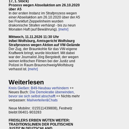
17, 1. Stock)
Prozess wegen Abseilaktion am 26.10.2020
über A5
In der ersten Instanz im Strafprozess wegen
einer Abseilaktion am 26.10.2020 über der A5
bei Frankfurt Zeppelinheim wurden
drakonische Strafen verhängt - bis zu neun
Monaten Haft (auf Bewährung).
[mehr]
Mittwoch, 11.11.2026 11:30 Uhr
in/bei Wolfsburg, Amtsgericht Wolfsburg
Strafprozess wegen Aktion auf VW-Gelände
Der Zug, der Braunkohle für das VW-eigene
Kraftwerk bringt, wurde blockiert. Mit dabei
war der Journalist Jörg Bergstedt, der wegen
seinen kritischen Filmen bei der Justiz und
Polizei in Raum Braunschweig/Wolfsburg
verhasst ist.
[mehr]
Weiterlesen
Kreis Gießen: B49-Neubau verhindern
++
Neues Buch:
Die Demokratie überwinden,
bevor sie sich selbst abschafft
++ Nichts mehr
verpassen:
Mailverteiler&Chats
Neue Mobilnr.: 015511439808), Festnetz
bleibt 06401-903283
FREISLERS ERBEN WÜTEN WEITER:
TRADITIONSLINIEN DER POLITISCHEN
JUSTIZ IN DEUTSCHLAND