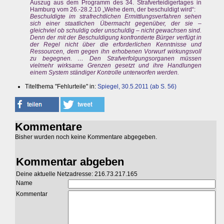
Auszug aus dem Programm des 34. Strafverteidigertages in
Hamburg vom 26.-28.2.10 „Wehe dem, der beschuldigt wird“:
Beschuldigte im strafrechtlichen Ermittlungsverfahren sehen
sich einer staatlichen Übermacht gegenüber, der sie –
gleichviel ob schuldig oder unschuldig – nicht gewachsen sind.
Denn der mit der Beschuldigung konfrontierte Bürger verfügt in
der Regel nicht über die erforderlichen Kenntnisse und
Ressourcen, dem gegen ihn erhobenen Vorwurf wirkungsvoll
zu begegnen. … Den Strafverfolgungsorganen müssen
vielmehr wirksame Grenzen gesetzt und ihre Handlungen
einem System ständiger Kontrolle unterworfen werden.
Titelthema "Fehlurteile" in:
Spiegel, 30.5.2011 (ab S. 56)
Kommentare
Bisher wurden noch keine Kommentare abgegeben.
Kommentar abgeben
Deine aktuelle Netzadresse: 216.73.217.165
Name
Kommentar