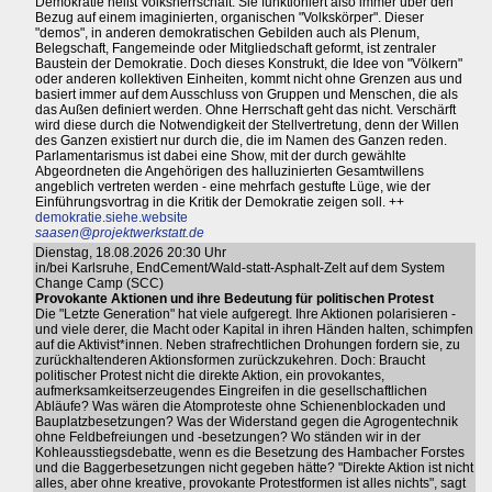
Demokratie heißt Volksherrschaft. Sie funktioniert also immer über den
Bezug auf einem imaginierten, organischen "Volkskörper". Dieser
"demos", in anderen demokratischen Gebilden auch als Plenum,
Belegschaft, Fangemeinde oder Mitgliedschaft geformt, ist zentraler
Baustein der Demokratie. Doch dieses Konstrukt, die Idee von "Völkern"
oder anderen kollektiven Einheiten, kommt nicht ohne Grenzen aus und
basiert immer auf dem Ausschluss von Gruppen und Menschen, die als
das Außen definiert werden. Ohne Herrschaft geht das nicht. Verschärft
wird diese durch die Notwendigkeit der Stellvertretung, denn der Willen
des Ganzen existiert nur durch die, die im Namen des Ganzen reden.
Parlamentarismus ist dabei eine Show, mit der durch gewählte
Abgeordneten die Angehörigen des halluzinierten Gesamtwillens
angeblich vertreten werden - eine mehrfach gestufte Lüge, wie der
Einführungsvortrag in die Kritik der Demokratie zeigen soll. ++
demokratie.siehe.website
saasen@projektwerkstatt.de
Dienstag, 18.08.2026 20:30 Uhr
in/bei Karlsruhe, EndCement/Wald-statt-Asphalt-Zelt auf dem System
Change Camp (SCC)
Provokante Aktionen und ihre Bedeutung für politischen Protest
Die "Letzte Generation" hat viele aufgeregt. Ihre Aktionen polarisieren -
und viele derer, die Macht oder Kapital in ihren Händen halten, schimpfen
auf die Aktivist*innen. Neben strafrechtlichen Drohungen fordern sie, zu
zurückhaltenderen Aktionsformen zurückzukehren. Doch: Braucht
politischer Protest nicht die direkte Aktion, ein provokantes,
aufmerksamkeitserzeugendes Eingreifen in die gesellschaftlichen
Abläufe? Was wären die Atomproteste ohne Schienenblockaden und
Bauplatzbesetzungen? Was der Widerstand gegen die Agrogentechnik
ohne Feldbefreiungen und -besetzungen? Wo ständen wir in der
Kohleausstiegsdebatte, wenn es die Besetzung des Hambacher Forstes
und die Baggerbesetzungen nicht gegeben hätte? "Direkte Aktion ist nicht
alles, aber ohne kreative, provokante Protestformen ist alles nichts", sagt