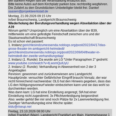
Bei starkem Regen fällt die Veranstaltung ersatzlos aus.
Bitte keine Autos auf dem Kirchplatz parken bzw. rechtzeitig wegfahren.
Die Zufahrt zu den Grundstücken Unbeteiligter bleibt frei. Danke!
saasen@projektwerkstatt.de
Montag, 21.09.2026 09:15 Uhr
in/bei Braunschweig, Landgericht Braunschweig
Wiederholung der Berufungsverhandlung wegen Abseilaktion über der
A39
Worum gehts? Ursprünglich um eine Abseilaktion über der B39,
mittlerweile um eine gefestigte Feindschaft zwischen uns und der
Staatsanwaltschaft Braunschweig
Es ist schon viel passiert:
1. Instanz:
gerichtesindzumessenda.noblogs.org/post/2022/04/17/das-
grose-theater-im-amtsgericht-helmstedt/
gerichtesindzumessenda.noblogs.org/post/2022/09/04/theater-in-
helmstedt-der-zweite-verhandlungstag/
2. Instanz (1. Runde): Da wurde am LG "Unter Paragraphen 2" gedreht:
www.youtube.com/watch?v=tLwomQuIUyU
2. Instanz (2. Runde): Verhandlung in Abwesenheit von 2 der 3
Angeklagten
Revision: gewonnen und zurückverwiesen ans Landgericht.
Hauptgründe: versuchter Gefährlicher Eingriff braucht Vorsatz, der war
nicht hinreichend nachweisbar. OLG hat den Hinweis gegeben, dass das
LG den Nötigungsvorwurf wieder einbeziehen kann und sie das wohl so
durchwinken werden.
Was dann kam: LG hat eine Einstellung angeregt, StA hat einer
Einstellung nicht zugestimmt. 3x Pflichtverteidigung beigeordnet
Also: weiter gehts! Bei mir sind noch Plätze für 2x Laienverteidigung frei.
Zweitger Verhandlungstag eine Woche später.
kidu@riseup.net
Freitag, 23.10.2026 08:00 Uhr
in/bei Frankfurt (Main), Landgericht Frankfurt am Main, Hammelsgasse 1