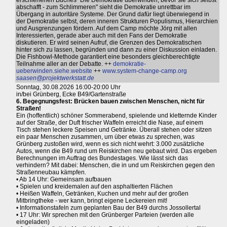
erschienenen Buches "Die Demokratie überwinden, bevor sie sich selbst
abschafft - zum Schlimmeren" sieht die Demokratie unrettbar im
Übergang in autoritäre Systeme. Der Grund dafür liegt überwiegend in
der Demokratie selbst, deren inneren Strukturen Populismus, Hierarchien
und Ausgrenzungen fördern. Auf dem Camp möchte Jörg mit allen
Interessierten, gerade aber auch mit den Fans der Demokratie
diskutieren. Er wird seinen Aufruf, die Grenzen des Demokratischen
hinter sich zu lassen, begründen und dann zu einer Diskussion einladen.
Die Fishbowl-Methode garantiert eine besonders gleichberechtigte
Teilnahme aller an der Debatte. ++
demokratie-
ueberwinden.siehe.website
++
www.system-change-camp.org
saasen@projektwerkstatt.de
Sonntag, 30.08.2026 16:00-20:00 Uhr
in/bei Grünberg, Ecke B49/Gartenstraße
6. Begegnungsfest: Brücken bauen zwischen Menschen, nicht für
Straßen!
Ein (hoffentlich) schöner Sommerabend, spielende und kletternde Kinder
auf der Straße, der Duft frischer Waffeln erreicht die Nase, auf einem
Tisch stehen leckere Speisen und Getränke. Überall stehen oder sitzen
ein paar Menschen zusammen, um über etwas zu sprechen, was
Grünberg zustoßen wird, wenn es sich nicht wehrt: 3.000 zusätzliche
Autos, wenn die B49 rund um Reiskirchen neu gebaut wird. Das ergeben
Berechnungen im Auftrag des Bundestages. Wie lässt sich das
verhindern? Mit dabei: Menschen, die in und um Reiskirchen gegen den
Straßenneubau kämpfen.
• Ab 14 Uhr: Gemeinsam aufbauen
• Spielen und kreidemalen auf den asphaltierten Flächen
• Heißen Waffeln, Getränken, Kuchen und mehr auf der großen
Mitbringtheke - wer kann, bringt eigene Leckereien mit!
• Informationstafeln zum geplanten Bau der B49 durchs Jossollertal
• 17 Uhr: Wir sprechen mit den Grünberger Parteien (werden alle
eingeladen)