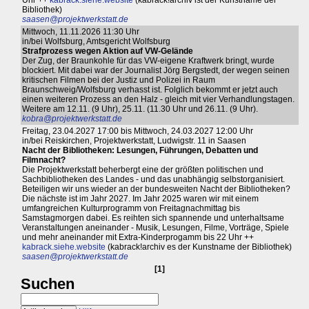
Uhr ++
kabrack.siehe.website
(kabrack!archiv ist der Kunstname der
Bibliothek)
saasen@projektwerkstatt.de
Mittwoch, 11.11.2026 11:30 Uhr
in/bei Wolfsburg, Amtsgericht Wolfsburg
Strafprozess wegen Aktion auf VW-Gelände
Der Zug, der Braunkohle für das VW-eigene Kraftwerk bringt, wurde
blockiert. Mit dabei war der Journalist Jörg Bergstedt, der wegen seinen
kritischen Filmen bei der Justiz und Polizei in Raum
Braunschweig/Wolfsburg verhasst ist. Folglich bekommt er jetzt auch
einen weiteren Prozess an den Halz - gleich mit vier Verhandlungstagen.
Weitere am 12.11. (9 Uhr), 25.11. (11.30 Uhr und 26.11. (9 Uhr).
kobra@projektwerkstatt.de
Freitag, 23.04.2027 17:00 bis Mittwoch, 24.03.2027 12:00 Uhr
in/bei Reiskirchen, Projektwerkstatt, Ludwigstr. 11 in Saasen
Nacht der Bibliotheken: Lesungen, Führungen, Debatten und
Filmnacht?
Die Projektwerkstatt beherbergt eine der größten politischen und
Sachbibliotheken des Landes - und das unabhängig selbstorganisiert.
Beteiligen wir uns wieder an der bundesweiten Nacht der Bibliotheken?
Die nächste ist im Jahr 2027. Im Jahr 2025 waren wir mit einem
umfangreichen Kulturprogramm von Freitagnachmittag bis
Samstagmorgen dabei. Es reihten sich spannende und unterhaltsame
Veranstaltungen aneinander - Musik, Lesungen, Filme, Vorträge, Spiele
und mehr aneinander mit Extra-Kinderprogamm bis 22 Uhr ++
kabrack.siehe.website
(kabrack!archiv es der Kunstname der Bibliothek)
saasen@projektwerkstatt.de
[1]
Suchen