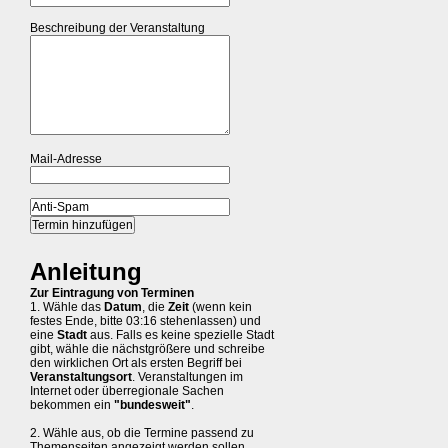
Beschreibung der Veranstaltung
Mail-Adresse
Anleitung
Zur Eintragung von Terminen
1. Wähle das
Datum
, die
Zeit
(wenn kein
festes Ende, bitte 03:16 stehenlassen) und
eine
Stadt
aus. Falls es keine spezielle Stadt
gibt, wähle die nächstgrößere und schreibe
den wirklichen Ort als ersten Begriff bei
Veranstaltungsort
. Veranstaltungen im
Internet oder überregionale Sachen
bekommen ein
"bundesweit"
.
2. Wähle aus, ob die Termine passend zu
Themenseiten angezeigt werden sollen.