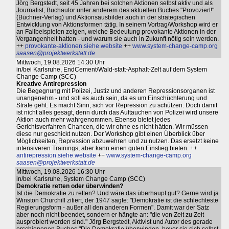
Jörg Bergstedt, seit 45 Jahren bei solchen Aktionen selbst aktiv und als
Journalist, Buchautor unter anderem des aktuellen Buches "Provoziert!"
(Büchner-Verlag) und Aktionsausbilder auch in der strategischen
Entwicklung von Aktionsformen tätig. In seinem Vortrag/Workshop wird er
an Fallbeispielen zeigen, welche Bedeutung provokante Aktionen in der
Vergangenheit hatten - und warum sie auch in Zukunft nötig sein werden.
++
provokante-aktionen.siehe.website
++
www.system-change-camp.org
saasen@projektwerkstatt.de
Mittwoch, 19.08.2026 14:30 Uhr
in/bei Karlsruhe, EndCement/Wald-statt-Asphalt-Zelt auf dem System
Change Camp (SCC)
Kreative Antirepression
Die Begegnung mit Polizei, Justiz und anderen Repressionsorganen ist
unangenehm - und soll es auch sein, da es um Einschüchterung und
Strafe geht. Es macht Sinn, sich vor Repression zu schützen. Doch damit
ist nicht alles gesagt, denn durch das Auftauchen von Polizei wird unsere
Aktion auch mehr wahrgenommen. Ebenso bietet jedes
Gerichtsverfahren Chancen, die wir ohne es nicht hätten. Wir müssen
diese nur geschickt nutzen. Der Workshop gibt einen Überblick über
Möglichkeiten, Repression abzuwehren und zu nutzen. Das ersetzt keine
intensiveren Trainings, aber kann einen guten Einstieg bieten. ++
antirepression.siehe.website
++
www.system-change-camp.org
saasen@projektwerkstatt.de
Mittwoch, 19.08.2026 16:30 Uhr
in/bei Karlsruhe, System Change Camp (SCC)
Demokratie retten oder überwinden?
Ist die Demokratie zu retten? Und wäre das überhaupt gut? Gerne wird ja
Winston Churchill zitiert, der 1947 sagte: "Demokratie ist die schlechteste
Regierungsform - außer all den anderen Formen". Damit war der Satz
aber noch nicht beendet, sondern er hängte an: "die von Zeit zu Zeit
ausprobiert worden sind." Jörg Bergstedt, Aktivist und Autor des gerade