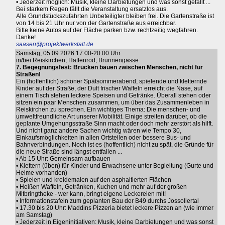
• Jederzeit möglich: Musik, kleine Darbietungen und was sonst gefällt ...
Bei starkem Regen fällt die Veranstaltung ersatzlos aus.
Alle Grundstückszufahrten Unbeteiligter bleiben frei. Die Gartenstraße ist
von 14 bis 21 Uhr nur von der Gartenstraße aus erreichbar.
Bitte keine Autos auf der Fläche parken bzw. rechtzeitig wegfahren.
Danke!
saasen@projektwerkstatt.de
Samstag, 05.09.2026 17:00-20:00 Uhr
in/bei Reiskirchen, Hattenrod, Brunnengasse
7. Begegnungsfest: Brücken bauen zwischen Menschen, nicht für
Straßen!
Ein (hoffentlich) schöner Spätsommerabend, spielende und kletternde
Kinder auf der Straße, der Duft frischer Waffeln erreicht die Nase, auf
einem Tisch stehen leckere Speisen und Getränke. Überall stehen oder
sitzen ein paar Menschen zusammen, um über das Zusammenleben in
Reiskirchen zu sprechen. Ein wichtiges Thema: Die menschen- und
umweltfreundliche Art unserer Mobilität. Einige streiten darüber, ob die
geplante Umgehungsstraße Sinn macht oder doch mehr zerstört als hilft.
Und nicht ganz andere Sachen wichtig wären wie Tempo 30,
Einkaufsmöglichkeiten in allen Ortsteilen oder bessere Bus- und
Bahnverbindungen. Noch ist es (hoffentlich) nicht zu spät, die Gründe für
die neue Straße sind längst entfallen ...
• Ab 15 Uhr: Gemeinsam aufbauen
• Klettern (üben) für Kinder und Erwachsene unter Begleitung (Gurte und
Helme vorhanden)
• Spielen und kreidemalen auf den asphaltierten Flächen
• Heißen Waffeln, Getränken, Kuchen und mehr auf der großen
Mitbringtheke - wer kann, bringt eigene Leckereien mit!
• Informationstafeln zum geplanten Bau der B49 durchs Jossollertal
• 17.30 bis 20 Uhr: Maddins Pizzeria bietet leckere Pizzen an (wie immer
am Samstag)
• Jederzeit in Eigeninitiativen: Musik, kleine Darbietungen und was sonst