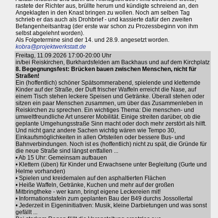
rastete der Richter aus, brüllte herum und kündigte schreiend an, den
Angeklagten in den Knast bringen zu wollen. Noch am selben Tag
schrieb er das auch als Drohbrief - und kassierte dafür den zweiten
Befangenheitsantrag (der erste war schon zu Prozessbeginn von ihm
selbst abgelehnt worden).
Als Folgetermine sind der 14. und 28.9. angesetzt worden.
kobra@projektwerkstatt.de
Freitag, 11.09.2026 17:00-20:00 Uhr
in/bei Reiskirchen, Burkhardsfelden am Backhaus und auf dem Kirchplatz
8. Begegnungsfest: Brücken bauen zwischen Menschen, nicht für
Straßen!
Ein (hoffentlich) schöner Spätsommerabend, spielende und kletternde
Kinder auf der Straße, der Duft frischer Waffeln erreicht die Nase, auf
einem Tisch stehen leckere Speisen und Getränke. Überall stehen oder
sitzen ein paar Menschen zusammen, um über das Zusammenleben in
Reiskirchen zu sprechen. Ein wichtiges Thema: Die menschen- und
umweltfreundliche Art unserer Mobilität. Einige streiten darüber, ob die
geplante Umgehungsstraße Sinn macht oder doch mehr zerstört als hilft.
Und nicht ganz andere Sachen wichtig wären wie Tempo 30,
Einkaufsmöglichkeiten in allen Ortsteilen oder bessere Bus- und
Bahnverbindungen. Noch ist es (hoffentlich) nicht zu spät, die Gründe für
die neue Straße sind längst entfallen ...
• Ab 15 Uhr: Gemeinsam aufbauen
• Klettern (üben) für Kinder und Erwachsene unter Begleitung (Gurte und
Helme vorhanden)
• Spielen und kreidemalen auf den asphaltierten Flächen
• Heiße Waffeln, Getränke, Kuchen und mehr auf der großen
Mitbringtheke - wer kann, bringt eigene Leckereien mit!
• Informationstafeln zum geplanten Bau der B49 durchs Jossollertal
• Jederzeit in Eigeninitiativen: Musik, kleine Darbietungen und was sonst
gefällt ...