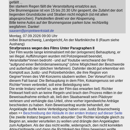
gefällt ...
Bei starkem Regen fällt die Veranstaltung ersatzlos aus.
Die Brunnengasse ist von 15 bis 20.30 Uhr gesperrt, die Zufahrt der dort
liegenden Grundstücke und Straßen nicht möglich (ist mit allen
abgesprochen). Parkstreifen direkt vor der Absperrung.
Bitte keine Autos auf der Brunnengasse parken bzw. rechtzeitig
wegfahren. Danke!
saasen@projektwerkstatt.de
Montag, 07.09.2026 09:00 Uhr
in/bei Braunschweig, Landgericht, An der Martinikirche 8 (Raum siehe
Aushang)
Strafprozess wegen des Films Unter Paragraphen II
Der Film wurde lange kriminalisiert mit der (erlogenen) Behauptung, er
sei illegal. Aufführungen wurden mit Polizeigewalt beendet,
Veranstalter*innen bedroht - und auf Youtube verschwand der Film
"aufgrund einer Behördenanweisung" (ohne Möglichkeit der Beschwerde
und außerhalb der üblichen Verfahren). Dahinter steckt gut erkennbar ein
Komplott aus Justiz- und Polizeibehörden, die ihre Region von
Gegner*innen des VW-Konzerns säubern wollen. Der Vorwurf ist in
diesem Fall banal: Die Behauptung in dem Film, Kokaingenuss sei unter
Richter*innen verbreitet, soll eine Beleidigung sein.
Die erste Instanz verlief so, wie der Film das erwarten ließ: Richter
Pinkwart hielt sich an keine Regeln und brach den Prozess mitten in der
Beweisaufnahme einfach ab, ließ den Staatsanwalt sein Plädoyer
verlesen und verhängte das Urteil, ohne vorher irgendwelche Anträge
beschieden zu haben. Kein Beweisantrag wurde behandelt, der
Angeklagte durfte keine Verteidigung haben usw. Justiz Braunschweig
eben ++
Beschreibung der Abläufe in der ersten Instanz auf dieser Seite
Die zweite Instanz begann noch absurder: Der Richter kündigte gleich zu
Beginn an, wieder verurteilen zu wollen und drängte den Angeklagten
zum Aufgeben. Als der das nicht wollte, widersprach, den nicht korrekten
Ablauf kritisierte und dann die Richtigkeit des Films beweisen wollte,