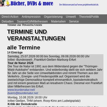
Direct-Action
Antirepression
Organisierung
Umwelt
Theorie&Politik
Debatten
Saasen/GI/Mittelhessen
Materialien
Service
Termine und Veranstaltungen
TERMINE UND
VERANSTALTUNGEN
alle Termine
14 Einträge
Samstag, 25.07.2026 00:00 bis Sonntag, 09.08.2026 00:00 Uhr
in/bei -Bundesweit-, Frankfurt-Gießen-Marburg-Erfurt
Tour de Natur 2026
Die Tour de Natur ist 1991 aus dem Widerstand gegen die "Thüringer-
Wald-Autobahn" entstanden. Und widerborstig stellt sie sich seitdem Jahr
für Jahr an die Seite von Umweltaktivisten und nimmt Themen aus der
Verkehrs-, Energie- und Friedenspolitik auf. Organisiert wird die
zweiwöchige Demoradtour komplett ehrenamtlich, basisdemokratisch
und mit einem gewissen Maß an kreativem Chaos. Diesmal von Frankfurt
über Mittelhessen bis Erfurt.
www.tourdenatur.net/
buero@tourdenatur.net
Montag, 10.08.2026 18:00 Uhr
in/bei Gießen, THM (ehem. Roxy-Kino am Ludwigsplatz)
Kritik der Demokratie