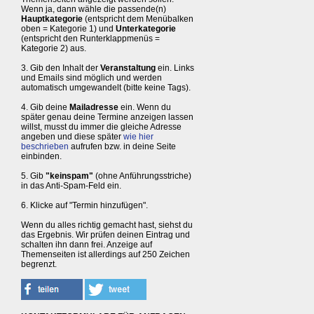
Wenn ja, dann wähle die passende(n)
Hauptkategorie
(entspricht dem Menübalken
oben = Kategorie 1) und
Unterkategorie
(entspricht den Runterklappmenüs =
Kategorie 2) aus.
3. Gib den Inhalt der
Veranstaltung
ein. Links
und Emails sind möglich und werden
automatisch umgewandelt (bitte keine Tags).
4. Gib deine
Mailadresse
ein. Wenn du
später genau deine Termine anzeigen lassen
willst, musst du immer die gleiche Adresse
angeben und diese später
wie hier
beschrieben
aufrufen bzw. in deine Seite
einbinden.
5. Gib
"keinspam"
(ohne Anführungsstriche)
in das Anti-Spam-Feld ein.
6. Klicke auf "Termin hinzufügen".
Wenn du alles richtig gemacht hast, siehst du
das Ergebnis. Wir prüfen deinen Eintrag und
schalten ihn dann frei. Anzeige auf
Themenseiten ist allerdings auf 250 Zeichen
begrenzt.