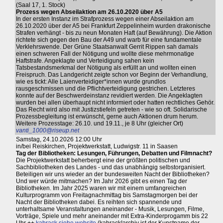
(Saal 17, 1. Stock)
Prozess wegen Abseilaktion am 26.10.2020 über A5
In der ersten Instanz im Strafprozess wegen einer Abseilaktion am
26.10.2020 über der A5 bei Frankfurt Zeppelinheim wurden drakonische
Strafen verhängt - bis zu neun Monaten Haft (auf Bewährung). Die Aktion
richtete sich gegen den Bau der A49 und warb für eine fundamentale
Verklehrswende. Der Grüne Staatsanwalt Gerrit Rippen sah damals
einen schweren Fall der Nötigung und wollte diese mehrmonatige
Haftstrafe. Angeklagte und Verteidigung sahen kein
Tatsbestandsmerkmal der Nötigung als erfüllt an und wollten einen
Freispruch. Das Landgericht zeigte schon vor Beginn der Verhandlung,
wie es tickt: Alle Laienverteidiger*innen wurde grundlos
rausgeschmissen und die Pflichtverteidigung gestrichen. Letzteres
konnte auf der Beschwerdeinstanz revidiert werden. Die Angeklagten
wurden bei allen überhaupt nicht informiert oder hatten rechtliches Gehör.
Das Recht wird also mit Justizstiefeln getreten - wie so oft. Solidarische
Prozessbegleitung ist erwünscht, gerne auch Aktionen drum herum.
Weitere Prozesstage: 26.10. und 19.11., je 8 Uhr (gleicher Ort)
vanti_1000@riseup.net
Samstag, 24.10.2026 12:00 Uhr
in/bei Reiskirchen, Projektwerkstatt, Ludwigstr. 11 in Saasen
Tag der Bibliotheken: Lesungen, Führungen, Debatten und Filmnacht?
Die Projektwerkstatt beherbergt eine der größten politischen und
Sachbibliotheken des Landes - und das unabhängig selbstorganisiert.
Beteiligen wir uns wieder an der bundesweiten Nacht der Bibliotheken?
Und wer würde mitmachen? Im Jahr 2026 gibt es einen Tag der
Bibliotheken. Im Jahr 2025 waren wir mit einem umfangreichen
Kulturprogramm von Freitagnachmittag bis Samstagmorgen bei der
Nacht der Bibliotheken dabei. Es reihten sich spannende und
unterhaltsame Veranstaltungen aneinander - Musik, Lesungen, Filme,
Vorträge, Spiele und mehr aneinander mit Extra-Kinderprogamm bis 22