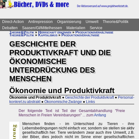
Direct-Action
Antirepression
Organisierung
Umwelt
Theorie&Politik
Debatten
Saasen/GI/Mittelhessen
Materialien
Service
Theorie&Politik
»
Herrschaft erkennen
»
Produktionsverhältnisse
Theorie&Politik
»
Kapitalismus
»
Produktionsverhältnisse
GESCHICHTE DER
PRODUKTIVKRAFT UND DIE
ÖKONOMISCHE
UNTERDRÜCKUNG DES
MENSCHEN
Ökonomie und Produktivkraft
Ökonomie und Produktivkraft
●
Geschichte der Produktivkraft
●
Personal-
konkret zu abstrakt
●
Ökonomische Zwänge
●
Links
Der folgende Text ist Teil der Gesamtabhandlung "Freie
Menschen in Freien Vereinbarungen" ... zum
Anfang
Menschen finden - im Unterschied zu Tieren - ihre
Lebensbedingungen nicht einfach vor, sondern sie stellen sie aktiv
gesellschaftlich her. Tiere verändern zwar auch ihre Umwelt, z.B.
der Biber, dies jedoch nicht im Sinne einer gesellschaftlichen