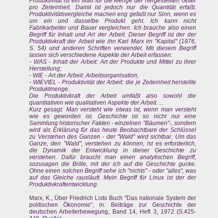
Produktivität ist ein Maß für die Menge der hergestellten Güter
pro Zeiteinheit. Damit ist jedoch nur die Quantität erfaßt.
Produktivitätsvergleiche machen eng gefaßt nur Sinn, wenn es
um ein und dasselbe Produkt geht. Ich kann nicht
Fabrikarbeiter und Bauer vergleichen. Ich brauche also einen
Begriff für Inhalt und Art der Arbeit. Dieser Begriff ist der der
Produktivkraft der Arbeit wie ihn Karl Marx im "Kapital" (1976,
S. 54) und anderen Schriften verwendet. Mit diesem Begriff
lassen sich verschiedene Aspekte der Arbeit erfassen:
- WAS - Inhalt der Arbeit: Art der Produkte und Mittel zu ihrer
Herstellung;
- WIE - Art der Arbeit: Arbeitsorganisation;
- WIEVIEL - Produktivität der Arbeit: die je Zeiteinheit herstellte
Produktmenge.
Die Produktivkraft der Arbeit umfaßt also sowohl die
quantitativen wie qualitativen Aspekte der Arbeit. ...
Kurz gesagt: Man versteht wie etwas ist, wenn man versteht
wie es geworden ist. Geschichte ist so nicht nur eine
Sammlung historischer Fakten - einzelnen "Bäumen"-, sondern
wird als Erklärung für das heute Beobachtbare der Schlüssel
zu Verstehen des Ganzen - der "Wald" wird sichtbar. Um das
Ganze, den "Wald", verstehen zu können, ist es erforderlich,
die Dynamik der Entwicklung in dieser Geschichte zu
verstehen. Dafür braucht man einen analytischen Begriff,
sozusagen die Brille, mit der ich auf die Geschichte gucke.
Ohne einen solchen Begriff sehe ich "nichts" - oder "alles", was
auf das Gleiche rausläuft. Mein Begriff für Linux ist der der
Produktivkraftentwicklung.
Marx, K., Über Friedrich Lists Buch "Das nationale System der
politischen Ökonomie", in: Beiträge zur Geschichte der
deutschen Arbeiterbewegung, Band 14, Heft 3, 1972 (S.425-