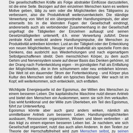
Die gesellschaftlichen Kräfte als Folge abstrakter Einflüsse darzustellen,
ist die eine Seite. Bezogen auf den einzelnen Menschen kann es weitere
Motive geben, tätig zu sein oder die Möglichkeiten des Tätigseins zu
verbessern, also die Produktivkraft weiterzuentwickeln. Die ständige
Verwertung von Wert ist ein übergeordneter Handlungsimpuls, der aber
einerseits bis in die kleinsten Fugen der Gesellschaft eindringt,
andererseits auch als verbindender Zusammenhang in der Gesellschaft
ungefragt die Tätigkeiten der Einzelnen aufsaugt und seinen
Gesetzmäßigkeiten unterwirft, d.h. einer Verwertung zuführt. Diese
zentrale Kraft verdeckt andere Handlungsimpulse, die Menschen zu
Produktivität antreiben könnten: Lust an der Tätigkeit oder der Entwicklung
von neuen Möglichkeiten, Neugier und Kreativität als spezielle Form des
Denkens, das ausbricht aus Wiederholungen und nach eigenartigem
Selbstgeschaffenen strebt. Dem menschlichen Körper, zu dem auch
Gehirn und Nervensystem sowie auf dieser Basis das Denken gehören, ist
der Drang nach Fortentwicklung eigen - im günstigsten Fall als Entfaltung
der Möglichkeiten, die in ihm schlummern oder neu entstehen können.
Die Welt ist ein dauernder Strom der Fortentwicklung - und Körper plus
Kultur des Menschen sind dafür ein typisches Beispiel. Wer wach ist im
Kopf, will weiterkommen, sich entwickeln, sich entfalten.
Wichtigste Energiequelle ist der Egoismus, der Willen des Menschen zu
einem besseren Leben. Die kapitalistische Maschine nutzt diesen Antrieb
und bietet den Menschen ein Auskommen, wenn sie sich ihm verkaufen.
Das wirkt funktional und der Wille zum Überleben, ein Teil des Egoismus,
führt zur Unterwerfung.
Egoismus könnte aber auch ganz anders wirken, nämlich als
unmittelbarer Antrieb zum besseren Leben. Handlungsmöglichkeiten
ausbauen, Ressourcen organisieren, Wissen und Ideen verbreiten - all
das trägt zu einem eigenen besseren Leben bei. Je nachdem, wie sich
Gesellschaft organisiert, nutzt das auch allen Anderen. In den Texten zur
Theorie der Herrschaftsfreiheit wird zum
Menschen selbst
, zu
seinen