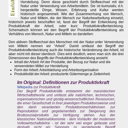
Herstellung. Denn diese geschieht durch Stoffwechsel mit der
Natur unter Verwendung von Arbeitsmitteln. Sie ist kumulativ, d.h.
hergestellte Dinge, Wissen, Erfahrung und Kultur werden
historisch angesammelt. Wie der Zusammenhang von Mensch,
Natur und Mitteln, die der Mensch zur Naturbearbeitung einsetzt,
historisch jeweils beschaffen ist, fasst der Begriff der Entwicklung der
Produktivkraft der Arbeit, oder kurz: Produktivkraftentwicklung.
Schematisch können wir den Begriff der Produktivkraftentwicklung als
Verhältnis von Mensch, Natur und Mitteln so darstellen:
Den aktiven Stoffwechsel des Menschen mit der Natur unter Verwendung
von Mitteln nennen wir “Arbeit”. Damit umfasst der Begriff der
Produktivkraftentwicklung auch die historische Veränderung der Arbeit, ist
aber nicht mit dieser identisch. Dies wird deutlich, wenn man sich die drei
Dimensionen des Begriffs der Produktivkraftentwicklung ansieht:
Inhalt der Arbeit: Art der Produkte, der Bezug zur Natur und die
verwendeten Mittel zur Herstellung
Form der Arbeit: Arbeitsteilung und Arbeitsorganisation
Produktivität der Arbeit: produzierte Gütermenge je Zeiteinheit.
Im Original: Definitionen zur Produktivkraft
Wikipedia
zur Produktivkraft
Der Begriff Produktivkräfte entstammt der marxistischen
Wirtschaftstheorie und umfasst alle natürlichen, technischen,
organisatorischen und geistig-wissenschaftlichen Ressourcen,
die einer Gesellschaft in ihrer jeweiligen Produktionsweise und
den darin verankerten Produktionsverhältnissen zur
Reproduktion und gegebenenfalls zur Steigerung des
Bruttosozialprodukts zur Verfügung stehen. Aus der
klassischen Nationalökonomie - dem Vorläufer der modernen
Volkswirtschaftslehre - ist der sehr viel enger gefasste und
deshalb nicht als Synonym zu verstehende Begriff