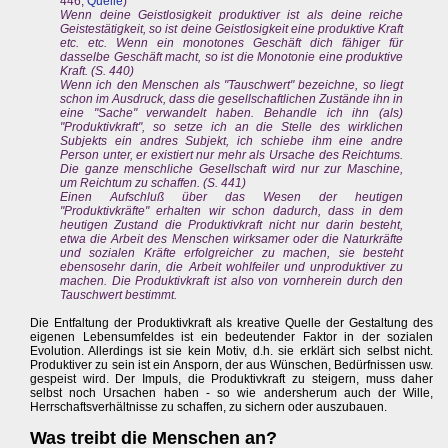
446,
Quelle
)
Wenn deine Geistlosigkeit produktiver ist als deine reiche
Geistestätigkeit, so ist deine Geistlosigkeit eine produktive Kraft
etc. etc. Wenn ein monotones Geschäft dich fähiger für
dasselbe Geschäft macht, so ist die Monotonie eine produktive
Kraft. (S. 440)
Wenn ich den Menschen als "Tauschwert" bezeichne, so liegt
schon im Ausdruck, dass die gesellschaftlichen Zustände ihn in
eine "Sache" verwandelt haben. Behandle ich ihn (als)
"Produktivkraft", so setze ich an die Stelle des wirklichen
Subjekts ein andres Subjekt, ich schiebe ihm eine andre
Person unter, er existiert nur mehr als Ursache des Reichtums.
Die ganze menschliche Gesellschaft wird nur zur Maschine,
um Reichtum zu schaffen. (S. 441)
Einen Aufschluß über das Wesen der heutigen
"Produktivkräfte" erhalten wir schon dadurch, dass in dem
heutigen Zustand die Produktivkraft nicht nur darin besteht,
etwa die Arbeit des Menschen wirksamer oder die Naturkräfte
und sozialen Kräfte erfolgreicher zu machen, sie besteht
ebensosehr darin, die Arbeit wohlfeiler und unproduktiver zu
machen. Die Produktivkraft ist also von vornherein durch den
Tauschwert bestimmt.
Die Entfaltung der Produktivkraft als kreative Quelle der Gestaltung des
eigenen Lebensumfeldes ist ein bedeutender Faktor in der sozialen
Evolution. Allerdings ist sie kein Motiv, d.h. sie erklärt sich selbst nicht.
Produktiver zu sein ist ein Ansporn, der aus Wünschen, Bedürfnissen usw.
gespeist wird. Der Impuls, die Produktivkraft zu steigern, muss daher
selbst noch Ursachen haben - so wie andersherum auch der Wille,
Herrschaftsverhältnisse zu schaffen, zu sichern oder auszubauen.
Was treibt die Menschen an?