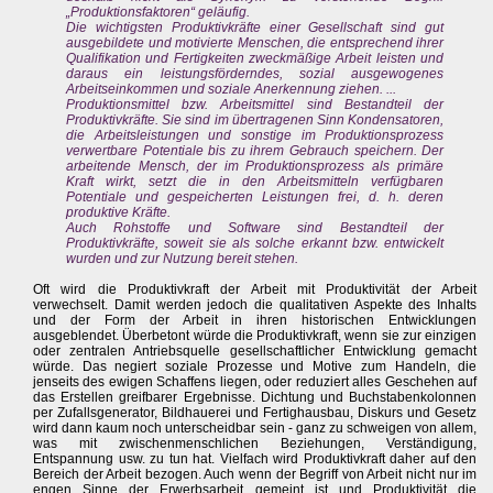
„Produktionsfaktoren“ geläufig.
Die wichtigsten Produktivkräfte einer Gesellschaft sind gut
ausgebildete und motivierte Menschen, die entsprechend ihrer
Qualifikation und Fertigkeiten zweckmäßige Arbeit leisten und
daraus ein leistungsförderndes, sozial ausgewogenes
Arbeitseinkommen und soziale Anerkennung ziehen. ...
Produktionsmittel bzw. Arbeitsmittel sind Bestandteil der
Produktivkräfte. Sie sind im übertragenen Sinn Kondensatoren,
die Arbeitsleistungen und sonstige im Produktionsprozess
verwertbare Potentiale bis zu ihrem Gebrauch speichern. Der
arbeitende Mensch, der im Produktionsprozess als primäre
Kraft wirkt, setzt die in den Arbeitsmitteln verfügbaren
Potentiale und gespeicherten Leistungen frei, d. h. deren
produktive Kräfte.
Auch Rohstoffe und Software sind Bestandteil der
Produktivkräfte, soweit sie als solche erkannt bzw. entwickelt
wurden und zur Nutzung bereit stehen.
Oft wird die Produktivkraft der Arbeit mit Produktivität der Arbeit
verwechselt. Damit werden jedoch die qualitativen Aspekte des Inhalts
und der Form der Arbeit in ihren historischen Entwicklungen
ausgeblendet. Überbetont würde die Produktivkraft, wenn sie zur einzigen
oder zentralen Antriebsquelle gesellschaftlicher Entwicklung gemacht
würde. Das negiert soziale Prozesse und Motive zum Handeln, die
jenseits des ewigen Schaffens liegen, oder reduziert alles Geschehen auf
das Erstellen greifbarer Ergebnisse. Dichtung und Buchstabenkolonnen
per Zufallsgenerator, Bildhauerei und Fertighausbau, Diskurs und Gesetz
wird dann kaum noch unterscheidbar sein - ganz zu schweigen von allem,
was mit zwischenmenschlichen Beziehungen, Verständigung,
Entspannung usw. zu tun hat. Vielfach wird Produktivkraft daher auf den
Bereich der Arbeit bezogen. Auch wenn der Begriff von Arbeit nicht nur im
engen Sinne der Erwerbsarbeit gemeint ist und Produktivität die