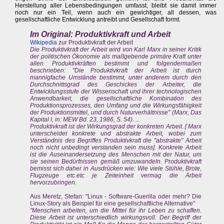
Herstellung aller Lebensbedingungen umfasst, bleibt sie damit immer
noch nur ein Teil, wenn auch ein gewichtiger, all dessen, was
gesellschaftliche Entwicklung antreibt und Gesellschaft formt.
Im Original: Produktivkraft und Arbeit
Wikipedia
zur Produktivkraft der Arbeit
Die Produktivkraft der Arbeit wird von Karl Marx in seiner Kritik
der politischen Ökonomie als maßgebende primäre Kraft unter
allen Produktivkräften bestimmt und folgendermaßen
beschrieben: "Die Produktivkraft der Arbeit ist durch
mannigfache Umstände bestimmt, unter anderem durch den
Durchschnittsgrad des Geschickes der Arbeiter, die
Entwicklungsstufe der Wissenschaft und ihrer technologischen
Anwendbarkeit, die gesellschaftliche Kombination des
Produktionsprozesses, den Umfang und die Wirkungsfähigkeit
der Produktionsmittel, und durch Naturverhältnisse" (Marx, Das
Kapital I, in: MEW Bd. 23, 1986, S. 54). ...
Produktivkraft ist der Wirkungsgrad der konkreten Arbeit. [ Marx
unterscheidet konkrete und abstrakte Arbeit, wobei zum
Verständnis des Begriffes Produktivkraft die "abstrakte" Arbeit
noch nicht unbedingt verstanden sein muss]. Konkrete Arbeit
ist die Auseinandersetzung des Menschen mit der Natur, um
sie seinen Bedürfnissen gemäß umzuwandeln. Produktivkraft
bemisst sich daher in Ausdrücken wie: Wie viele Stühle, Brote,
Flugzeuge etc.etc je Zeiteinheit vermag die Arbeit
hervorzubringen.
Aus Meretz, Stefan: "Linux - Software-Guerilla oder mehr? Die
Linux-Story als Beispiel für eine gesellschaftliche Alternative"
"Menschen arbeiten, um die Mittel für ihr Leben zu schaffen.
Diese Arbeit ist unterschiedlich wirkungsvoll. Der Begriff der