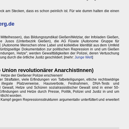
eck am Stecken, dass es schon peinlich ist. Für wie dumm halten die einen
erg.de
ittelhessen), das Bildungssyndikat Gießen/Wetzlar, der Infoladen Gießen,
ie Jusos (Unterbezirk Gießen), die AG Füsele (Autonome Gruppe für
X (Autonome Menschen ohne Label und kollektive Identität aus dem Umfeld
 fünfzigseitige Dokumentation zur politischen Repression in und um Gießen
findungen, Hetze", werden Gewalttätigkeiten der Polizei, deren Vertuschung
ng durch die örtliche Justiz geschildert. [mehr:
Junge Welt
]
e Union revolutionärer AnarchistInnen)
Hetze der Gießener Polizei erschienen!
 Straftaten, viele Erfindungen von Tatbeteiligungen, etliche rechtswidrige
 illegale Platzverweise, Hausverbote, Festnahmen, DNA-Tests und
ewalt, Hetze und Schüren sozialrassistischer Gewalt sind in einer 50-
rfindungen und Hetze durch Presse, Politik, Polizei und Justiz in und um
tlicht worden.
r Kampf gegen Repressionsstrukturen argumentativ unterfüttert und erweitert