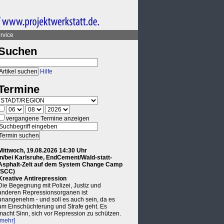
rvice
Suchen
Hilfe
Termine
vergangene Termine anzeigen
Mittwoch, 19.08.2026 14:30 Uhr
in/bei Karlsruhe, EndCement/Wald-statt-
Asphalt-Zelt auf dem System Change Camp
(SCC)
Kreative Antirepression
Die Begegnung mit Polizei, Justiz und
anderen Repressionsorganen ist
unangenehm - und soll es auch sein, da es
um Einschüchterung und Strafe geht. Es
macht Sinn, sich vor Repression zu schützen.
[mehr]