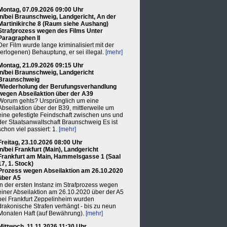
Montag, 07.09.2026 09:00 Uhr
in/bei Braunschweig, Landgericht, An der
Martinikirche 8 (Raum siehe Aushang)
Strafprozess wegen des Films Unter
Paragraphen II
Der Film wurde lange kriminalisiert mit der
(erlogenen) Behauptung, er sei illegal.
[mehr]
Montag, 21.09.2026 09:15 Uhr
in/bei Braunschweig, Landgericht
Braunschweig
Wiederholung der Berufungsverhandlung
wegen Abseilaktion über der A39
Worum gehts? Ursprünglich um eine
Abseilaktion über der B39, mittlerweile um
eine gefestigte Feindschaft zwischen uns und
der Staatsanwaltschaft Braunschweig Es ist
schon viel passiert: 1.
[mehr]
Freitag, 23.10.2026 08:00 Uhr
in/bei Frankfurt (Main), Landgericht
Frankfurt am Main, Hammelsgasse 1 (Saal
17, 1. Stock)
Prozess wegen Abseilaktion am 26.10.2020
über A5
In der ersten Instanz im Strafprozess wegen
einer Abseilaktion am 26.10.2020 über der A5
bei Frankfurt Zeppelinheim wurden
drakonische Strafen verhängt - bis zu neun
Monaten Haft (auf Bewährung).
[mehr]
Mittwoch, 11.11.2026 11:30 Uhr