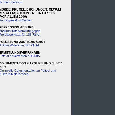
Schnellübersicht
MORDE, PRÜGEL, DROHUNGEN: GEWALT
ALS ALLTAG DER POLIZEI IN GIESSEN
(VOR ALLEM 2006)
Polizeigewalt in Gießen
REPRESSION ABSURD
Absurde Tätervorwürfe gegen
Projektwerkstatt für 138 Fälle!
POLIZEI UND JUSTIZ 2006/2007
3.Doku Widerstand ist Pflicht
ERMITTLUNGSVERFAHREN
Liste aller Verfahren bis 2005
DOKUMENTATION ZU POLIZEI UND JUSTIZ
2005
Die zweite Dokumentation zu Polizei und
Justiz in Mittelhessen