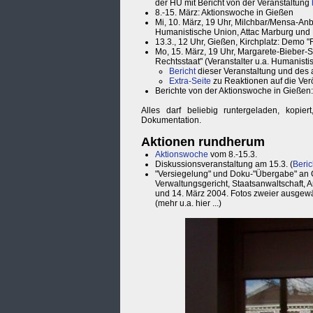
der HU mit Bericht von der Veranstaltung
8.-15. März: Aktionswoche in Gießen
Mi, 10. März, 19 Uhr, Milchbar/Mensa-Anbau
Humanistische Union, Attac Marburg und E
13.3., 12 Uhr, Gießen, Kirchplatz: Demo "Fü
Mo, 15. März, 19 Uhr, Margarete-Bieber-
Rechtsstaat" (Veranstalter u.a. Humanisti
Bericht
dieser Veranstaltung und des a
Extra-Seite
zu Reaktionen auf die Verö
Berichte von der Aktionswoche in Gießen
Alles darf beliebig runtergeladen, kopiert
Dokumentation.
Aktionen rundherum
Aktionswoche
vom 8.-15.3.
Diskussionsveranstaltung am 15.3. (
Beric
"Versiegelung" und Doku-"Übergabe" an 
Verwaltungsgericht, Staatsanwaltschaft, 
und 14. März 2004. Fotos zweier ausgewä
(mehr u.a. hier ...)