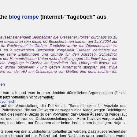
the
blog rompe
(Internet-"Tagebuch" aus
s aussenstehendem Beobachter die Giessener Polizei durchaus so zu
en etwas dran sein muss: 60 BesucherInnen kamen am 15.3.2004 zur
 im Rechtsstaat" in Gießen. Zunächst wurde die Dokumentation zu
 an ausgewählten Beispielen vorgestellt. Danach berichtete ein
ber seine Erfahrungen und Gründe für den Ausstieg. Schließlich
de der Humanistischen Union recht deutlich gegen die Entwicklung der
d die Vorgänge in Gießen im Speziellen. Den Höhepunkt lieferte die
ng wurde observiert - und gegen Mitternacht stoppten drei zivile
lters von der HU am Ortsausgang von Gießen und durchsuchten ihn
ssen
eit von sich, und zwar in einer denkbar dümmlichen Argumentation (für die
tzt hoffentlich nicht verhaftet):
t von sich
n auf der Veranstaltung die Polizei als "Sammelbecken für Asoziale und
ne Polizeispitzel die vor Ort waren deswegen eine Klage wegen Beleidigung
stellt dies keinrlei Bezug zu den Vorwürfen dar? Diese Äusserung wurde laut
er, und nicht von der Diskussionsleitung oder Herrn Pavlovic vorgebracht.
mer, man könne nur Personen aber keine Institutionen beleidigen. Naja so
chts eben von drei Zivilstreifen angehalten zu werden. Dass ausgerechnet der
achtmissbrauch bei der Polizei auf dem Nachhauseweg angehalten wurde