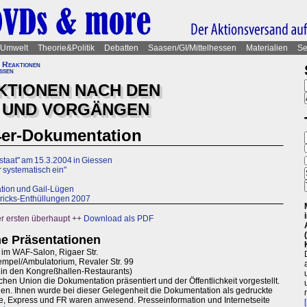
Umwelt
Theorie&Politik
Debatten
Saasen/GI/Mittelhessen
Materialien
Se
 Reaktionen
ießen
KTIONEN NACH DEN
 UND VORGÄNGEN
4er-Dokumentation
taat" am 15.3.2004 in Giessen
r systematisch ein"
tion und Gail-Lügen
Tricks-Enthüllungen 2007
er ersten überhaupt ++
Download als PDF
he Präsentationen
 im WAF-Salon, Rigaer Str.
empel/Ambulatorium, Revaler Str. 99
k in den Kongreßhallen-Restaurants)
hen Union die Dokumentation präsentiert und der Öffentlichkeit vorgestellt.
den. Ihnen wurde bei dieser Gelegenheit die Dokumentation als gedruckte
, Express und FR waren anwesend. Presseinformation und Internetseite