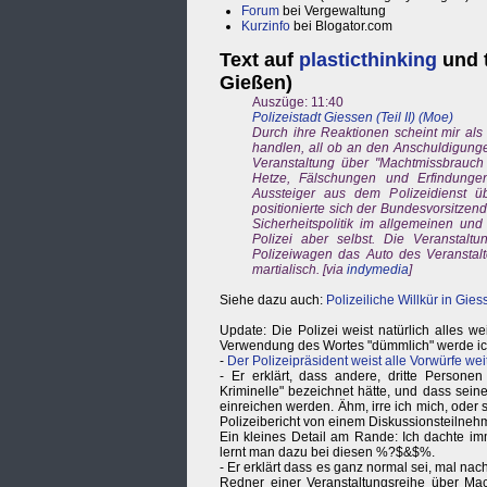
Forum
bei Vergewaltung
Kurzinfo
bei Blogator.com
Text auf
plasticthinking
und 
Gießen)
Auszüge: 11:40
Polizeistadt Giessen (Teil II) (Moe)
Durch ihre Reaktionen scheint mir al
handlen, all ob an den Anschuldigung
Veranstaltung über "Machtmissbrauch
Hetze, Fälschungen und Erfindungen
Aussteiger aus dem Polizeidienst ü
positionierte sich der Bundesvorsitzen
Sicherheitspolitik im allgemeinen un
Polizei aber selbst. Die Veranstaltu
Polizeiwagen das Auto des Veransta
martialisch. [via
indymedia
]
Siehe dazu auch:
Polizeiliche Willkür in Gie
Update: Die Polizei weist natürlich alles w
Verwendung des Wortes "dümmlich" werde ich je
-
Der Polizeipräsident weist alle Vorwürfe wei
- Er erklärt, dass andere, dritte Persone
Kriminelle" bezeichnet hätte, und dass sei
einreichen werden. Ähm, irre ich mich, oder 
Polizeibericht von einem Diskussionsteilnehm
Ein kleines Detail am Rande: Ich dachte im
lernt man dazu bei diesen %?$&$%.
- Er erklärt dass es ganz normal sei, mal na
Redner einer Veranstaltungsreihe über M