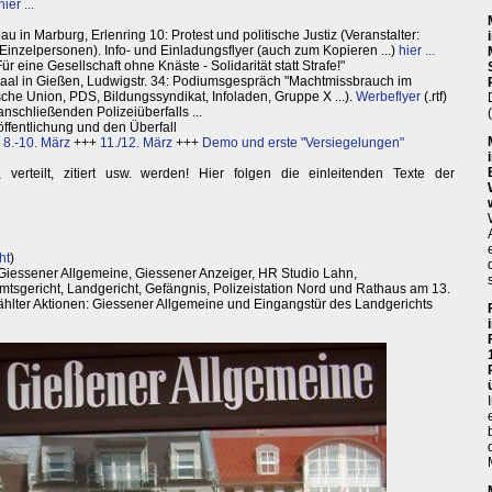
hier ...
 in Marburg, Erlenring 10: Protest und politische Justiz (Veranstalter:
inzelpersonen). Info- und Einladungsflyer (auch zum Kopieren ...)
hier ...
r eine Gesellschaft ohne Knäste - Solidarität statt Strafe!"
Saal in Gießen, Ludwigstr. 34: Podiumsgespräch "Machtmissbrauch im
sche Union, PDS, Bildungssyndikat, Infoladen, Gruppe X ...).
Werbeflyer
(.rtf)
nschließenden Polizeiüberfalls ...
ffentlichung und den Überfall
:
8.-10. März
+++
11./12. März
+++
Demo und erste "Versiegelungen"
, verteilt, zitiert usw. werden! Hier folgen die einleitenden Texte der
ht
)
Giessener Allgemeine, Giessener Anzeiger, HR Studio Lahn,
Amtsgericht, Landgericht, Gefängnis, Polizeistation Nord und Rathaus am 13.
hlter Aktionen: Giessener Allgemeine und Eingangstür des Landgerichts