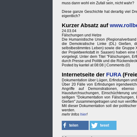
muss dann wohl ein Zufall sein, nicht wahr?
Diese ganze Geschichte hat derartig viel Dr
eigentlich?
Kurzer Absatz auf
www.rollb
24.03.04
Fälschungen und Hetze
Die Humanistische Union (Regionalverband M
die Demokratische Linke (DL) Gießen, d
selbstbestimmtes Leben) sowie die Gruppe 
der Projektwerkstatt in Saasen) haben eine
vorgelegt. Unter dem Titel "Fälschungen, Er
durch Presse und Politik und die Rückendecku
Posted by kantel at 08:08 | Comments (0)
Internetseite der
FURA
(Frei
Dokumentation über Lügen, Erfindungen und 
Über 20 Fälle von Erfindungen irgendwelcher
Angriffe auf Demonstrationen, ebenso
Hausdurchsuchungen, Einschüchterung und G
seitigen "Dokumentation von Fälschungen, E
Gießen" zusammengetragen und nun veröffen
Mit dieser Dokumentation soll der politische
werden.
mehr Infos
hier
!