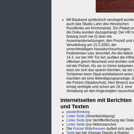
Mit Bauband symbolisch versiegelt wurde
auch das Studio Lahn des Hessischen
Rundfunks am Kirchenplatz. Ein Plakat u
die Doku wurden dazugehängt. Der HR h
bislang noch nie (!) über die
Auseinandersetzungen, den Prozeß und 
Verurteilung am 15.3.2003, die
unrechtmäßigen Hausdurchsuchungen,
Festnahmen usw. berichtet. Als die Aktio
14.3. vor der HR-Tür lief, wußten die HRle
offenbar gleich Bescheid und drohten sofo
mit der Polizei. Als sie zu hören bekamen,
dass sie sich das sparen könnten, da sie 
Schleimer beim Staat wohlbekannt seien,
machten sie eine Beleidigungsanzeige, d
die Polizei (Staatsschutz, Herr Broers) au
emsig verfolgte und schon am 16.3. eine
Vorladung an den Angezeigten rausschick
Internetseiten mit Berichten
und Texten
plasticthinking
Linke Seite
(Vorankündigung)
Linke Seite
(zur Veröffentlichung der Dok
Linke Seite
(zur Aktionswoche)
Die
Polizei Mittelhessen
äußert sich auch
Seite
bei hdr (Human Dignity & Rights)