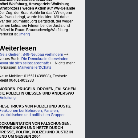
in/bei Wolfsburg, Amtsgericht Wolfsburg
Strafprozess wegen Aktion auf VW-Gelände
Der Zug, der Braunkohle für das VW-eigene
Kraftwerk bringt, wurde blockiert. Mit dabei
war der Journalist Jörg Bergstedt, der wegen
seinen kritischen Filmen bei der Justiz und
Polizei in Raum Braunschweig/Wolfsburg
verhasst ist.
[mehr]
Weiterlesen
Kreis Gießen: B49-Neubau verhindern
++
Neues Buch:
Die Demokratie überwinden,
bevor sie sich selbst abschafft
++ Nichts mehr
verpassen:
Mailverteiler&Chats
Neue Mobilnr.: 015511439808), Festnetz
bleibt 06401-903283
MORDEN, PRÜGELN, DROHEN, FÄLSCHEN
DIE POLIZEI IN GIESSEN UND ANDERSWO
Einleitung
FIESE TRICKS VON POLIZEI UND JUSTIZ
Reaktionen bei Behörden, Parteien,
justizkritischen und politischen Gruppen
DOKUMENTATION VON FÄLSCHUNGEN,
ERFINDUNGEN UND HETZE DURCH
PRESSE, POLITIK, POLIZEI UND JUSTIZ IN
UND UM GIESSEN 2004