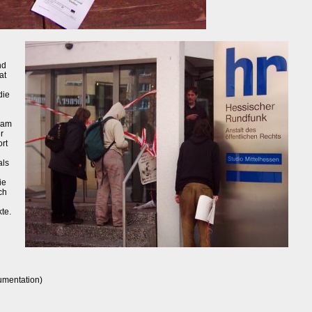
nd
at
die
n am
r
rt
als
ie
ch
te.
umentation)