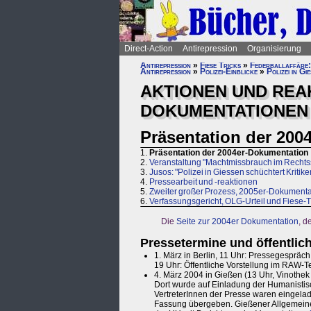
Direct-Action
Antirepression
Organisierung
Antirepression
»
Fiese Tricks
»
Federballaffäre:
Antirepression
»
Polizei-Einblicke
»
Polizei in G
AKTIONEN UND REA
DOKUMENTATIONEN
Präsentation der 200
1.
Präsentation der 2004er-Dokumentation
2.
Veranstaltung "Machtmissbrauch im Rechtss
3.
Jusos: "Polizei in Giessen schüchtert Kritike
4.
Pressearbeit und -reaktionen
5.
Zweiter großer Prozess, 2005er-Dokumenta
6.
Verfassungsgericht, OLG-Urteil und Fiese-
Die
Seite zur 2004er Dokumentation
, d
Pressetermine und öffentlic
1. März in Berlin, 11 Uhr: Pressegespräch
19 Uhr: Öffentliche Vorstellung im RAW-T
4. März 2004 in Gießen (13 Uhr, Vinothe
Dort wurde auf Einladung der Humanistisc
VertreterInnen der Presse waren eingela
Fassung übergeben. Gießener Allgemeine