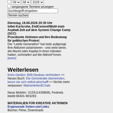
vergangene Termine anzeigen
Dienstag, 18.08.2026 20:30 Uhr
in/bei Karlsruhe, EndCement/Wald-statt-
Asphalt-Zelt auf dem System Change Camp
(SCC)
Provokante Aktionen und ihre Bedeutung
für politischen Protest
Die "Letzte Generation" hat viele aufgeregt.
Ihre Aktionen polarisieren - und viele derer,
die Macht oder Kapital in ihren Händen
halten, schimpfen auf die Aktivist*innen.
[mehr]
Weiterlesen
Kreis Gießen: B49-Neubau verhindern
++
Neues Buch:
Die Demokratie überwinden,
bevor sie sich selbst abschafft
++ Nichts mehr
verpassen:
Mailverteiler&Chats
Neue Mobilnr.: 015511439808), Festnetz
bleibt 06401-903283
MATERIALIEN FÜR KREATIVE AKTIONEN
Ergänzende Seiten und Links
Bücher, Filme, Downloads