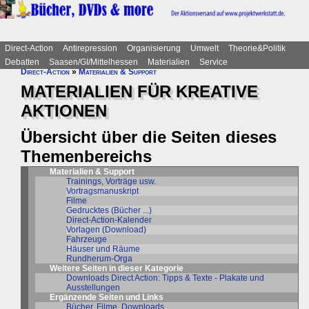
Direct-Action
Antirepression
Organisierung
Umwelt
Theorie&Politik
Debatten
Saasen/GI/Mittelhessen
Materialien
Service
Direct-Action
»
Materialien & Support
MATERIALIEN FÜR KREATIVE
AKTIONEN
Übersicht über die Seiten dieses
Themenbereichs
Materialien & Support
Trainings, Vorträge usw.
Vortragsmanuskript
Filme
Gedrucktes (Bücher ...)
Direct-Action-Kalender
Vorlagen (Download)
Fahrzeuge
Häuser und Räume
Rundherum-Orga
Weitere Seiten in dieser Kategorie
Downloads Direct Action: Tipps & Texte - Plakate und
Ausstellungen
Ergänzende Seiten und Links
Bücher, Filme, Downloads