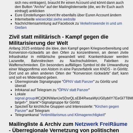
sich neu eintragen), braucht Ihr einen Account und könnt dann auch
den Button "Archiv" auf der Mailinglistenseite (die, wo Ihr Euch auch
eintragt) anklicken
Eure Einstellungen könnt Ihr ebenfalls über Euren Account ändern
Internetseite
wiesecktal.siehe.website
Nachrichtensammlung auf Facebook zu
Verkehrswende in und um
Gießen
Zivil statt militärisch - Kampf gegen die
Militarisierung der Welt
Anfang 2025 entstand die Idee, den Kampf gegen Kriegsvorbereitung und
Konversion-rückwärts an den Orten zu konzentrieren, an denen zivile
Infrastruktur in militärische gewandelt wird: Krankenhäuser werden
Lazarette, Bahnstrecken zu Nachschublinien, Fabriken zu
Waffenschmieden. Ein besonders auffälliges Symbol ist die Umwandlung
einer Waggonfirma von Alstom in eine Panzerfabrik von KNDS - in Görlitz.
Dort und an allen anderen Orten der "Konversion rückwärts" darf, kann
und soll es Widerstand geben.
Überregionale Signalgruppe "
ÖPNV statt Panzer
" zu Görlitz und
überall
Infokanal auf Telegram zu "
ÖPNV statt Panzer
"
Lokale
signal.group/
#CjQKINWanUe5DsrQLsEB4RwsaWyUG0ybllY7EeGl7T8MKl
target="_blank">Signalgruppe für Görlitz
Speziell für kirchliche Gruppen und Interessierte: "
Kirchen gegen
Panzer
" auf Telegram
Telegramkanal "
Antimilitarismus und Klimagerechtigkeit
"
Mailingliste & Archiv zum
Netzwerk FreiRäume
- Überregionale Vernetzung von politischen