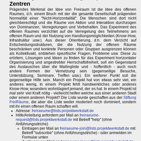
Zentren
Prägendes Merkmal der Idee von Freiraum ist die Idee des offenen
Raumes, d.h. einem Bruch mit der die gesamte Gesellschaft prägenden
Normalität einer "Nicht-Horizontalität". Die Menschen sind dort nicht
gleichberechtigt und die Räume von Aktion und Interaktion durchzogen
von Dominanzen, Verregelungen und Vorbehalten. Das Experiment des
offenen Raumes verzichtet auf die Verregelung des Teilnehmens am
offenen Raum und der Nutzung von Handlungsmöglichkeiten (Know-How,
Infrastruktur usw.). Aus dieser Orientierung, d.h. dem Verzicht auf
Entscheidungsstrukturen, die die Nutzung der offenen Räume
beschränken und konkrete Personen oder Gruppen ausgrenzen können
als Kollektivakt, entstehen spezifische Fragen, Probleme usw. Diese zu
erörtern, Lösungen und Ideen zu finden für das Experiment horizontaler
Organisierung und angestrebter Herrschaftsfreiheit, soll ein Gegenstand
des Austausches über die Mailingliste und - hoffentlich - auch noch
andere Formen der Vernetzung sein (gegenseitige Besuche,
Unterstützung, Seminare, Treffen usw.). Ein weiterer Punkt soll die
gegenseitige Hilfe sein. Manch ein Projekt hat von etwas sehr viel, ein
anderes wenig. In einem Projekt fehlt handwerkliches oder anderes
Know-How, woanders wohnt/agiert jemand, der es hat. In einem Projekt ist
mal sehr viel Kraft nötig - vielleicht helfen welche aus einer anderen Stadt
oder einem anderen Projekt? Die Liste wurde geschaffen aus der
Stiftung
FreiRäume
, die aber die Liste weder moderiert noch dominiert, sondern
mit ihr einen offenen Raum schaffen will.
Adresse:
freiraeume@lists.projektwerkstatt.de
Hilfe/Anleitung anfordern per Mail an
freiraeume-
request@lists.projektwerkstatt.de
mit Betreff "help" (ohne
Anführungsstriche)
Eintragen per Mail an
freiraeume-join@lists.projektwerkstatt.de
mit
Betreff "subscribe" (ohne Anführungsstriche) - oder anmelden im
Formular unten