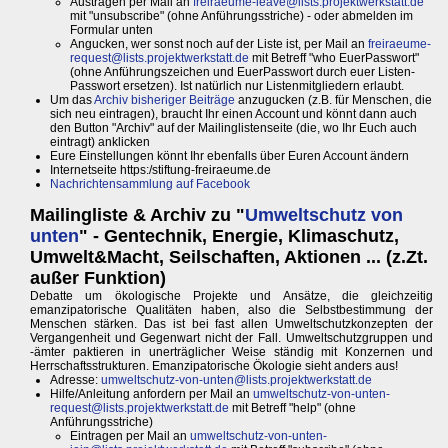
Austragen per Mail an
freiraeume-leave@lists.projektwerkstatt.de
mit "unsubscribe" (ohne Anführungsstriche) - oder abmelden im
Formular unten
Angucken, wer sonst noch auf der Liste ist, per Mail an
freiraeume-
request@lists.projektwerkstatt.de
mit Betreff "who EuerPasswort"
(ohne Anführungszeichen und EuerPasswort durch euer Listen-
Passwort ersetzen). Ist natürlich nur Listenmitgliedern erlaubt.
Um das
Archiv bisheriger Beiträge
anzugucken (z.B. für Menschen, die
sich neu eintragen), braucht Ihr einen Account und könnt dann auch
den Button "Archiv" auf der Mailinglistenseite (die, wo Ihr Euch auch
eintragt) anklicken
Eure Einstellungen könnt Ihr ebenfalls über Euren Account ändern
Internetseite https:/stiftung-freiraeume.de
Nachrichtensammlung auf Facebook
Mailingliste & Archiv zu "
Umweltschutz von
unten
" - Gentechnik, Energie, Klimaschutz,
Umwelt&Macht, Seilschaften, Aktionen ... (z.Zt.
außer Funktion)
Debatte um ökologische Projekte und Ansätze, die gleichzeitig
emanzipatorische Qualitäten haben, also die Selbstbestimmung der
Menschen stärken. Das ist bei fast allen Umweltschutzkonzepten der
Vergangenheit und Gegenwart nicht der Fall. Umweltschutzgruppen und
-ämter paktieren in unerträglicher Weise ständig mit Konzernen und
Herrschaftsstrukturen. Emanzipatorische Ökologie sieht anders aus!
Adresse:
umweltschutz-von-unten@lists.projektwerkstatt.de
Hilfe/Anleitung anfordern per Mail an
umweltschutz-von-unten-
request@lists.projektwerkstatt.de
mit Betreff "help" (ohne
Anführungsstriche)
Eintragen per Mail an
umweltschutz-von-unten-