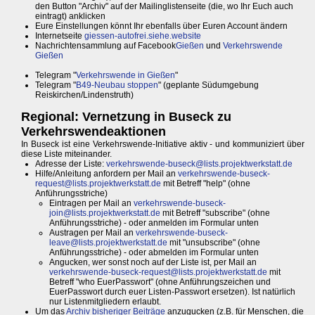
den Button "Archiv" auf der Mailinglistenseite (die, wo Ihr Euch auch
eintragt) anklicken
Eure Einstellungen könnt Ihr ebenfalls über Euren Account ändern
Internetseite
giessen-autofrei.siehe.website
Nachrichtensammlung auf Facebook
Gießen
und
Verkehrswende
Gießen
Telegram "
Verkehrswende in Gießen
"
Telegram "
B49-Neubau stoppen
" (geplante Südumgebung
Reiskirchen/Lindenstruth)
Regional: Vernetzung in Buseck zu
Verkehrswendeaktionen
In Buseck ist eine Verkehrswende-Initiative aktiv - und kommuniziert über
diese Liste miteinander.
Adresse der Liste:
verkehrswende-buseck@lists.projektwerkstatt.de
Hilfe/Anleitung anfordern per Mail an
verkehrswende-buseck-
request@lists.projektwerkstatt.de
mit Betreff "help" (ohne
Anführungsstriche)
Eintragen per Mail an
verkehrswende-buseck-
join@lists.projektwerkstatt.de
mit Betreff "subscribe" (ohne
Anführungsstriche) - oder anmelden im Formular unten
Austragen per Mail an
verkehrswende-buseck-
leave@lists.projektwerkstatt.de
mit "unsubscribe" (ohne
Anführungsstriche) - oder abmelden im Formular unten
Angucken, wer sonst noch auf der Liste ist, per Mail an
verkehrswende-buseck-request@lists.projektwerkstatt.de
mit
Betreff "who EuerPasswort" (ohne Anführungszeichen und
EuerPasswort durch euer Listen-Passwort ersetzen). Ist natürlich
nur Listenmitgliedern erlaubt.
Um das
Archiv bisheriger Beiträge
anzugucken (z.B. für Menschen, die