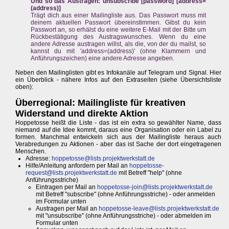
Und so das Austragen: unsubscribe [password] [address=
(address)]
Trägt dich aus einer Mailingliste aus. Das Passwort muss mit
deinem aktuellen Passwort übereinstimmen. Gibst du kein
Passwort an, so erhälst du eine weitere E-Mail mit der Bitte um
Rückbestätigung des Austragswunsches. Wenn du eine
andere Adresse austragen willst, als die, von der du mailst, so
kannst du mit 'address=(address)' (ohne Klammern und
Anführungszeichen) eine andere Adresse angeben.
Neben den Mailinglisten gibt es Infokanäle auf Telegram und Signal. Hier
ein Überblick - nähere Infos auf den Extraseiten (siehe Übersichtsliste
oben):
Überregional: Mailingliste für kreativen
Widerstand und direkte Aktion
Hoppetosse heißt die Liste - das ist ein extra so gewählter Name, dass
niemand auf die Idee kommt, daraus eine Organisation oder ein Label zu
formen. Manchmal entwickeln sich aus der Mailingliste heraus auch
Verabredungen zu Aktionen - aber das ist Sache der dort eingetragenen
Menschen.
Adresse:
hoppetosse@lists.projektwerkstatt.de
Hilfe/Anleitung anfordern per Mail an
hoppetosse-
request@lists.projektwerkstatt.de
mit Betreff "help" (ohne
Anführungsstriche)
Eintragen per Mail an
hoppetosse-join@lists.projektwerkstatt.de
mit Betreff "subscribe" (ohne Anführungsstriche) - oder anmelden
im Formular unten
Austragen per Mail an
hoppetosse-leave@lists.projektwerkstatt.de
mit "unsubscribe" (ohne Anführungsstriche) - oder abmelden im
Formular unten