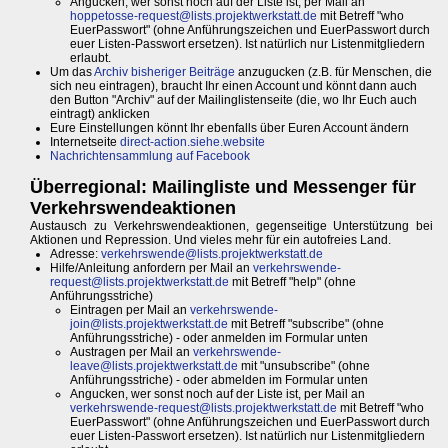
Angucken, wer sonst noch auf der Liste ist, per Mail an
hoppetosse-request@lists.projektwerkstatt.de
mit Betreff "who
EuerPasswort" (ohne Anführungszeichen und EuerPasswort durch
euer Listen-Passwort ersetzen). Ist natürlich nur Listenmitgliedern
erlaubt.
Um das
Archiv bisheriger Beiträge
anzugucken (z.B. für Menschen, die
sich neu eintragen), braucht Ihr einen Account und könnt dann auch
den Button "Archiv" auf der Mailinglistenseite (die, wo Ihr Euch auch
eintragt) anklicken
Eure Einstellungen könnt Ihr ebenfalls über Euren Account ändern
Internetseite
direct-action.siehe.website
Nachrichtensammlung auf Facebook
Überregional: Mailingliste und Messenger für
Verkehrswendeaktionen
Austausch zu Verkehrswendeaktionen, gegenseitige Unterstützung bei
Aktionen und Repression. Und vieles mehr für ein autofreies Land.
Adresse:
verkehrswende@lists.projektwerkstatt.de
Hilfe/Anleitung anfordern per Mail an
verkehrswende-
request@lists.projektwerkstatt.de
mit Betreff "help" (ohne
Anführungsstriche)
Eintragen per Mail an
verkehrswende-
join@lists.projektwerkstatt.de
mit Betreff "subscribe" (ohne
Anführungsstriche) - oder anmelden im Formular unten
Austragen per Mail an
verkehrswende-
leave@lists.projektwerkstatt.de
mit "unsubscribe" (ohne
Anführungsstriche) - oder abmelden im Formular unten
Angucken, wer sonst noch auf der Liste ist, per Mail an
verkehrswende-request@lists.projektwerkstatt.de
mit Betreff "who
EuerPasswort" (ohne Anführungszeichen und EuerPasswort durch
euer Listen-Passwort ersetzen). Ist natürlich nur Listenmitgliedern