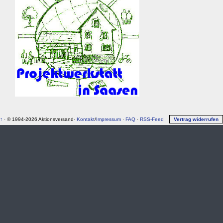
↑
· © 1994-2026 Aktionsversand·
Kontakt
/
Impressum
·
FAQ
·
RSS-Feed
Vertrag widerrufen