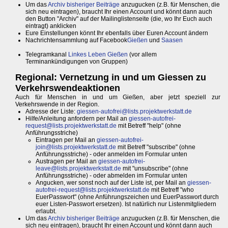
Um das
Archiv bisheriger Beiträge
anzugucken (z.B. für Menschen, die
sich neu eintragen), braucht Ihr einen Account und könnt dann auch
den Button "Archiv" auf der Mailinglistenseite (die, wo Ihr Euch auch
eintragt) anklicken
Eure Einstellungen könnt Ihr ebenfalls über Euren Account ändern
Nachrichtensammlung auf Facebook
Gießen
und
Saasen
Telegramkanal
Linkes Leben Gießen
(vor allem
Terminankündigungen von Gruppen)
Regional: Vernetzung in und um Giessen zu
Verkehrswendeaktionen
Auch für Menschen in und um Gießen, aber jetzt speziell zur
Verkehrswende in der Region.
Adresse der Liste:
giessen-autofrei@lists.projektwerkstatt.de
Hilfe/Anleitung anfordern per Mail an
giessen-autofrei-
request@lists.projektwerkstatt.de
mit Betreff "help" (ohne
Anführungsstriche)
Eintragen per Mail an
giessen-autofrei-
join@lists.projektwerkstatt.de
mit Betreff "subscribe" (ohne
Anführungsstriche) - oder anmelden im Formular unten
Austragen per Mail an
giessen-autofrei-
leave@lists.projektwerkstatt.de
mit "unsubscribe" (ohne
Anführungsstriche) - oder abmelden im Formular unten
Angucken, wer sonst noch auf der Liste ist, per Mail an
giessen-
autofrei-request@lists.projektwerkstatt.de
mit Betreff "who
EuerPasswort" (ohne Anführungszeichen und EuerPasswort durch
euer Listen-Passwort ersetzen). Ist natürlich nur Listenmitgliedern
erlaubt.
Um das
Archiv bisheriger Beiträge
anzugucken (z.B. für Menschen, die
sich neu eintragen), braucht Ihr einen Account und könnt dann auch