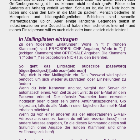
Größenbegrenzung, d.h. es können nicht einfach große Bilder oder
Anderes als Anhang verteilt werden. Schlauer ist, die ins Netz hoch zu
laden und dann den Link in die Mail zu packen. Mensch bedenke: In
Metropolen und bildungsbürgerlichen Schichten sind schnelle
Internetzugänge üblich. Aber einige ländliche Gegenden selbst in
Industrienationen wie Deutschland haben kein schnelles Internet - und
manch Einzelperson will es auch nicht oder kann es sich nicht leisten!
In Mailinglisten eintragen
Zu den folgenden Erklärungen: Worte in "( )" (runden
Klammern) sind ERFORDERLICHE Angaben, Worte in "[ ]"
(eckigen Klammern) sind OPTIONALE Angaben. Die Klammern
"( )" oder "[ ]" selbst gehören NICHT zu den Befehlen.
So geht das Eintragen: subscribe [password]
[digest|nodigest] [address=(address)]
Trägt dich in eine Mailingliste ein. Das Passwort wird später
benötigt, um sich wieder auszutragen oder Einstellungen zu
ändern.
Wenn du kein Kennwort angibst, vergibt der Server dir
automatisch eines. Von Zeit zu Zeit wirst du per E-Mail an dein
Passwort erinnert. Der nächste Parameter kann entweder
'nodigest' oder 'digest' sein (ohne Anführunsgzeichen!). Gib
'digest' an, falls du alle Mails in einer täglichen Sammel-E-Mail
erhalten möchtest..
Wenn du von einer anderen als der eingetragenen E-Mail-
Adresse aus sendest, kannst du mit 'address=(address)' eine
andere Adresse angeben, für die dieses Kommando gelten soll
(natürlich ohne Angabe der runden Klammern und ohne
Anführungszeichen!).