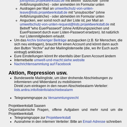
join@lists.projektwerkstatt.de
mit Betreff "subscribe" (ohne
Anführungsstriche) - oder anmelden im Formular unten
Austragen per Mail an
umweltschutz-von-unten-
leave@lists.projektwerkstatt.de
mit "unsubscribe" (ohne
Anführungsstriche) - oder abmelden im Formular unten
Angucken, wer sonst noch auf der Liste ist, per Mail an
umweltschutz-von-unten-request@lists.projektwerkstatt.de
mit
Betreff "who EuerPasswort" (ohne Anführungszeichen und
EuerPasswort durch euer Listen-Passwort ersetzen). Ist natürlich
nur Listenmitgliedern erlaubt.
Um das
Archiv bisheriger Beiträge
anzugucken (z.B. für Menschen, die
sich neu eintragen), braucht Ihr einen Account und könnt dann auch
den Button "Archiv" auf der Mailinglistenseite (die, wo Ihr Euch auch
eintragt) anklicken
Eure Einstellungen könnt Ihr ebenfalls über Euren Account ändern
Internetseite
umwelt-und-macht.siehe.website
Nachrichtensammlung auf Facebook
Aktion, Repression usw.
Bundesweite Mailingliste, um über drohende Abschiebungen zu
informieren und Widerstand zu mobilisieren
Direkt zum eintragen in den neuen Abschiebealarm-Verteiler:
lists.antira.info/listinfo/abschiebealarm
Telegrammgruppe zu
Versammlungsrecht
Projektwerkstatt Saasen
Organisatorische Fragen, offene Aufgaben und mehr rund um die
Projektwerkstatt.
Telegramgruppe zur
Projektwerkstatt
Ausnahme in den internen Verteiler: Bitte an
Email-Adresse
schreiben