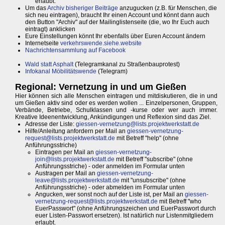
erlaubt.
Um das
Archiv bisheriger Beiträge
anzugucken (z.B. für Menschen, die
sich neu eintragen), braucht Ihr einen Account und könnt dann auch
den Button "Archiv" auf der Mailinglistenseite (die, wo Ihr Euch auch
eintragt) anklicken
Eure Einstellungen könnt Ihr ebenfalls über Euren Account ändern
Internetseite
verkehrswende.siehe.website
Nachrichtensammlung auf Facebook
Wald statt Asphalt
(Telegramkanal zu Straßenbauprotest)
Infokanal Möbilitätswende
(Telegram)
Regional: Vernetzung in und um Gießen
Hier können sich alle Menschen eintragen und mitdiskutieren, die in und
um Gießen aktiv sind oder es werden wollen ... Einzelpersonen, Gruppen,
Verbände, Betriebe, Schulklassen und -kurse oder wer auch immer.
Kreative Ideenentwicklung, Ankündigungen und Reflexion sind das Ziel.
Adresse der Liste:
giessen-vernetzung@lists.projektwerkstatt.de
Hilfe/Anleitung anfordern per Mail an
giessen-vernetzung-
request@lists.projektwerkstatt.de
mit Betreff "help" (ohne
Anführungsstriche)
Eintragen per Mail an
giessen-vernetzung-
join@lists.projektwerkstatt.de
mit Betreff "subscribe" (ohne
Anführungsstriche) - oder anmelden im Formular unten
Austragen per Mail an
giessen-vernetzung-
leave@lists.projektwerkstatt.de
mit "unsubscribe" (ohne
Anführungsstriche) - oder abmelden im Formular unten
Angucken, wer sonst noch auf der Liste ist, per Mail an
giessen-
vernetzung-request@lists.projektwerkstatt.de
mit Betreff "who
EuerPasswort" (ohne Anführungszeichen und EuerPasswort durch
euer Listen-Passwort ersetzen). Ist natürlich nur Listenmitgliedern
erlaubt.