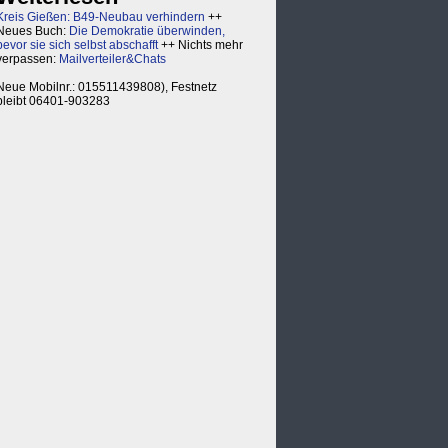
Kreis Gießen: B49-Neubau verhindern
++
Neues Buch:
Die Demokratie überwinden,
bevor sie sich selbst abschafft
++ Nichts mehr
verpassen:
Mailverteiler&Chats
Neue Mobilnr.: 015511439808), Festnetz
bleibt 06401-903283