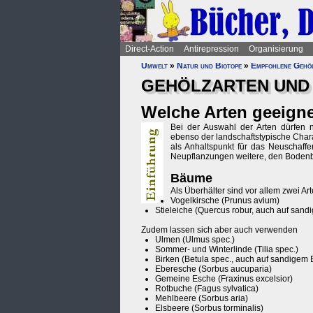
Direct-Action
Antirepression
Organisierung
Umwelt
»
Natur und Biotope
»
Empfohlene Gehö
GEHÖLZARTEN UND 
Welche Arten geeigne
Bei der Auswahl der Arten dürfen n
ebenso der landschaftstypische Char
als Anhaltspunkt für das Neuschaff
Neupflanzungen weitere, den Boden
Bäume
Als Überhälter sind vor allem zwei A
Vogelkirsche (Prunus avium)
Stieleiche (Quercus robur, auch auf san
Zudem lassen sich aber auch verwenden
Ulmen (Ulmus spec.)
Sommer- und Winterlinde (Tilia spec.)
Birken (Betula spec., auch auf sandigem
Eberesche (Sorbus aucuparia)
Gemeine Esche (Fraxinus excelsior)
Rotbuche (Fagus sylvatica)
Mehlbeere (Sorbus aria)
Elsbeere (Sorbus torminalis)