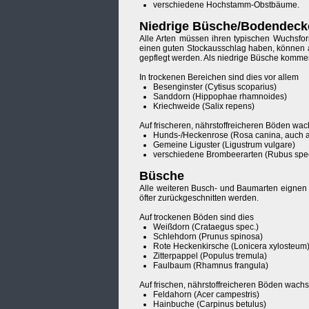
verschiedene Hochstamm-Obstbäume.
Niedrige Büsche/Bodendeck
Alle Arten müssen ihren typischen Wuchsfo
einen guten Stockausschlag haben, können 
gepflegt werden. Als niedrige Büsche komme
In trockenen Bereichen sind dies vor allem
Besenginster (Cytisus scoparius)
Sanddorn (Hippophae rhamnoides)
Kriechweide (Salix repens)
Auf frischeren, nährstoffreicheren Böden wa
Hunds-/Heckenrose (Rosa canina, auch 
Gemeine Liguster (Ligustrum vulgare)
verschiedene Brombeerarten (Rubus spe
Büsche
Alle weiteren Busch- und Baumarten eignen 
öfter zurückgeschnitten werden.
Auf trockenen Böden sind dies
Weißdorn (Crataegus spec.)
Schlehdorn (Prunus spinosa)
Rote Heckenkirsche (Lonicera xylosteum
Zitterpappel (Populus tremula)
Faulbaum (Rhamnus frangula)
Auf frischen, nährstoffreicheren Böden wach
Feldahorn (Acer campestris)
Hainbuche (Carpinus betulus)