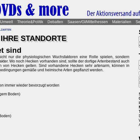
Umwelt
Theorie&Politik
Debatten
Saasen/GI/Mittelhessen
Materialien
Se
lzarten
IHRE STANDORTE
t sind
icht nur die physiologischen Wuchsfaktoren eine Rolle spielen, sondern
akter. Wo noch Hecken vorhanden sind, sollte der dortige Artenbestand auch
en von Hecken gelten. Sind vorhandene Hecken sehr artenarm, können in
bedingungen gemäße und heimische Arten gepflanzt werden.
rten immer wieder bevorzugt worden
digem Boden)
 Boden)