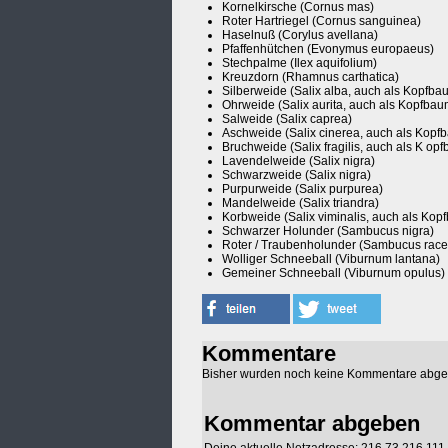
Kornelkirsche (Cornus mas)
Roter Hartriegel (Cornus sanguinea)
Haselnuß (Corylus avellana)
Pfaffenhütchen (Evonymus europaeus)
Stechpalme (Ilex aquifolium)
Kreuzdorn (Rhamnus carthatica)
Silberweide (Salix alba, auch als Kopfba
Ohrweide (Salix aurita, auch als Kopfbau
Salweide (Salix caprea)
Aschweide (Salix cinerea, auch als Kopf
Bruchweide (Salix fragilis, auch als K op
Lavendelweide (Salix nigra)
Schwarzweide (Salix nigra)
Purpurweide (Salix purpurea)
Mandelweide (Salix triandra)
Korbweide (Salix viminalis, auch als Kop
Schwarzer Holunder (Sambucus nigra)
Roter / Traubenholunder (Sambucus rac
Wolliger Schneeball (Viburnum lantana)
Gemeiner Schneeball (Viburnum opulus)
Kommentare
Bisher wurden noch keine Kommentare abg
Kommentar abgeben