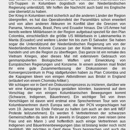
US-Truppen in Kolumbien (logistisch von der Niederländischen
Regierung unterstützt). Wir hoffen die Nachricht auch bald ins Englische
usw übersetzt zu haben.
Der Krieg in Kolumbien wird sicherlich auf die anderen Länder der Region
übergreifen, es hat das Operationsfeld der Paramilitärs schon erweitert
und von allen anderen Akteuren im Konflikt über die Grenzen von
Panama, Venezuela, Brasil, Peru und Ecuador hinaus. Die US Armee hat
bereits weitere Militärbasen in der Region aufgebaut speziell für den Plan
Colombia, einschließlich die größte US Militärbasis in Lateinamerika in
Manta (Ecuador) und weitere Länder hin bis zum El Salvador. Sie haben
sogar die Unterstützund der Niederländischen Regierung um von der
Niederländischen Kolonie Curacao (an der Küste Venezuelas) aus zu
handeln und um die Region zu überfliegen. Das ganze ist ein remake des
Vietnam Krieges, aber dieses Mal mit extensivem Gebrauch von
genmanipulierten Biologischen Waffen und Einwicklung von
Europäischen Regierungen und Konzerne. In einem anderen mail findet
ihr eine gute Zusammenfassung der Diskussionen die im
Konvergenzzentrum in Prag stattgefunden haben zu Plan Colombia und
die Kapagnen Ideen von einigen AktivistInnen aus Bristol in England
(erläutert von einem Chomsky Artikel ).
Wir schlagen vor in Genf ein Diskussionsprozess zu inizieren, darüber wie
wir eine Kampagne in Europa gestalten könnten, basierend auf dem
Vorschlag der von einigen Kolumbianischen Bewegungen kommt
(Schwarze, Indigenen, BäuerInnen). Ein wichtiger Teil von ihren
Vorschlägen ist davon wird erstmal eine SprecherInnen Tour sein von
KolumbianerInnen durch Europa sein, die der PCN vorgeschlagen hat
vom 19. Januar bis Ende Februar zu halten (um auch an den anti WEF
Proteste teilzunehmen). Es werden 6 VertreterInnen der schwarzen
Gemeinschaften da sein die in jeweils in Gruppen von zwei reisen (eine
Frau und ein Mann ) und hoffentlich auch einige VertrerInnen aus
Indigenen und BäuerInnenbewegungen (das ist bislang leider noch nicht
bestätigt). Wir möchten in Genf diese Tours besprechen und auch die