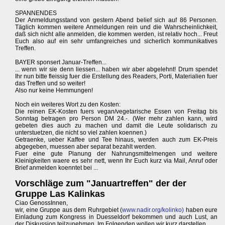
SPANNENDES
Der Anmeldungsstand von gestern Abend belief sich auf 86 Personen.
Täglich kommen weitere Anmeldungen rein und die Wahrscheinlichkeit,
daß sich nicht alle anmelden, die kommen werden, ist relativ hoch... Freut
Euch also auf ein sehr umfangreiches und sicherlich kommunikatives
Treffen.
BAYER sponsert Januar-Treffen...
... wenn wir sie denn liessen... haben wir aber abgelehnt! Drum spendet
Ihr nun bitte fleissig fuer die Erstellung des Readers, Porti, Materialien fuer
das Treffen und so weiter!
Also nur keine Hemmungen!
Noch ein weiteres Wort zu den Kosten:
Die reinen EK-Kosten fuers vegan/vegetarische Essen von Freitag bis
Sonntag betragen pro Person DM 24.-. (Wer mehr zahlen kann, wird
gebeten dies auch zu machen und damit die Leute solidarisch zu
unterstuetzen, die nicht so viel zahlen koennen.)
Getraenke, ueber Kaffee und Tee hinaus, werden auch zum EK-Preis
abgegeben, muessen aber separat bezahlt werden.
Fuer eine gute Planung der Nahrungsmittelmengen und weitere
Kleinigkeiten waere es sehr nett, wenn Ihr Euch kurz via Mail, Anruf oder
Brief anmelden koenntet bei ...
Vorschläge zum "Januartreffen" der der
Gruppe Las Kalinkas
Ciao GenossInnen,
wir, eine Gruppe aus dem Ruhrgebiet (
www.nadir.org/kolinko)
haben eure
Einladung zum Kongress in Duesseldorf bekommen und auch Lust, an
der Diskussion teilzunehmen. Im Folgenden wollen wir kurz darstellen,