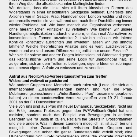
ihren Weg über die allseits bekannten Mailinglisten finden.
Wir denken, dass die Linke sich mit ihren klassischen Formen des
Widerstands in einer unsichtbaren Sackgasse befindet. Einerseits sind
Aktionen wie in Seattle, Prag, Hannover oder London wichtig und nötig,
andererseits werfen sie vor, während und nach ihrer Durchführung immer
wieder Probleme auf. Wie kann mensch die Organisation verbessern,
ohne hierarchischen Prinzipien zu verfallen? Wie können wir unsere
Handlungs-möglichkeiten dadurch erweitern, einfach mal Alternativen zu
konventionellen Formen anzudenken? Inwiefern müssen wir interne
Konflikte konstruktiv ausfechten und inwiefern lassen wir uns unnötig
lähmen? Welche theoretischen Ansätze sind es wert, ausdiskutiert zu
werden und wo sind unsere Differenzen eigentlich nur unsere Fesseln?
Wer sich für solche und andere Fragen interessiert und Widerstand gegen
das kapitalistische System und seine Logik für unabdingbar hält, ist
aufgerufen, sich an dem Treffen zu beteiligen, eigene Ideen einzubringen
und ebenso eigene Aufrufe zu verfassen und zu verteilen.
Aufruf aus Neolib/Prag-Vorbereitungstreffen zum Treffen
Widerstand weltweit organisieren!
Wie andere Gruppen und Menschen auch rufen wir (Leute, die sich aus
internationalen Zusammenhaengen kennen und fuer die Prag-
Mobilisierungsbroschueren „WiderStandort Prag“ zusammengearbeitet
haben) zu einem bundesweiten Vernetzungstreffen vom 19.-21. Januar
2001 an der FH Duesseldorf auf.
Viele von uns sind aus Prag mit neuer Dynamik zurueckgekehrt. Nicht nur
der Erfolg unseres Protestes gegen den IWF/Weltbank-Gipfel hat uns
motiviert, sondern auch das Beispiel von Bewegungen in anderen
Laendern wie Ya Basta in Italien, Reclaim the Streets in Grossbritannien
und viele andere. Was in diesen Laendern moeglich ist, ist auch bei uns
moeglich: eine Zusammenarbeit zwischen linken Gruppen und
Bewegungen, die ueber die ganze Bundesrepublik verteilt sind; eine
UEberwindung von Ein-Punkt-Bezuegen ohne die konkrete praktische