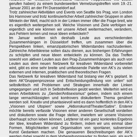
gerufen haben) zu einem bundesweiten Vernetzungstreffen vom 19.-21.
Januar 2001 an der FH Duesseldorf auf.
Trotz zahlreicher Aktivitäten und Events von Seattle bis Prag, von London
bis Hannover und trotz kontinuierlicher Arbeit zahlreicher Gruppen in allen
Winkeln der Welt, macht sich in der Linken immer öfter die Frage breit, wie
es eigentlich weitergehen soll. Welche Visionen und Ziele verfolgen wir
eigentlich und wie können wir unsere Arbeit weitermachen, verändern,
aus Fehlern lernen und neue Ideen entwickeln?
Im Januar wollen sich deshalb Leute aus verschiedensten
Zusammenhängen in Düsseldorf treffen, um zusammen über die
Perspektiven linken, emanzipatorischen Widerstandes nachzudenken.
Zahlreiche Arbeitskreise sollen dazu dienen, aus bisherigen Erfahrungen
zu schöpfen und neue Ideen entwickeln zu können. Da das Treffen
sowohl von aktiven Leuten aus den Prag-Zusammenhängen als auch von
Leuten aus dem neuen Netzwerk für kreativen Widerstand vorbereitet
wird, gibt es eine sehr breite und umfassende Palette von AK‘s zu vielen
externen und internen, praktischen und theoretischen Fragen.
Das Netzwerk für kreativen Widerstand hat bislang vier AK‘s geplant. In
dem AK“Gruppenprozesse und Entscheidungsfindung von unten“ soll
selbstkritisch mit Problemen und Strategien innerhalb der Linken
umgegangen und sich in Selbstreflexion geübt werden. Weiterhin wird es
einen Arbeitskreis zu „Gender/Antisexismus“ geben, indem sich einem
lange vernachlässigten und kontrovers diskutiertem Thema genähert
werden soll. Kreativ und phantasievoll wird es dann hoffentlich in den AK‘s
„Visionen und Utopien“ sowie „Aktionskunst/Theater/Satire“. Ersterer
möchte bereits verfasste Visionen einer anderen Gesellschaft vorstellen
und diskutieren sowie die Frage stellen, inwiefern wir unsere Visionen
überhaupt schon leben können. Letzterer ist ein ganz konkretes Ergebnis
der Idee, kreativen Widerstand zu fördern, indem wir uns einmal über
Formen, Möglichkeiten und Organisation von spontaner, subversiver
Kunst Gedanken machen. Die genaueren Beschreibungen der AK‘s
werden dabei sowohl in dem Vorbereitungsreader zu finden sein, als auch