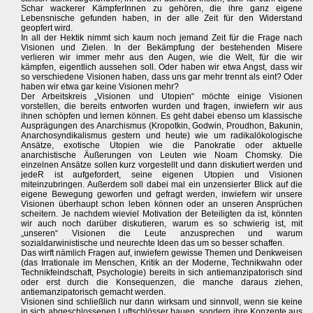
Schar wackerer KämpferInnen zu gehören, die ihre ganz eigene
Lebensnische gefunden haben, in der alle Zeit für den Widerstand
geopfert wird.
In all der Hektik nimmt sich kaum noch jemand Zeit für die Frage nach
Visionen und Zielen. In der Bekämpfung der bestehenden Misere
verlieren wir immer mehr aus den Augen, wie die Welt, für die wir
kämpfen, eigentlich aussehen soll. Oder haben wir etwa Angst, dass wir
so verschiedene Visionen haben, dass uns gar mehr trennt als eint? Oder
haben wir etwa gar keine Visionen mehr?
Der Arbeitskreis „Visionen und Utopien“ möchte einige Visionen
vorstellen, die bereits entworfen wurden und fragen, inwiefern wir aus
ihnen schöpfen und lernen können. Es geht dabei ebenso um klassische
Ausprägungen des Anarchismus (Kropotkin, Godwin, Proudhon, Bakunin,
Anarchosyndikalismus gestern und heute) wie um radikalökologische
Ansätze, exotische Utopien wie die Panokratie oder aktuelle
anarchistische Äußerungen von Leuten wie Noam Chomsky. Die
einzelnen Ansätze sollen kurz vorgestellt und dann diskutiert werden und
jedeR ist aufgefordert, seine eigenen Utopien und Visionen
miteinzubringen. Außerdem soll dabei mal ein unzensierter Blick auf die
eigene Bewegung geworfen und gefragt werden, inwiefern wir unsere
Visionen überhaupt schon leben können oder an unseren Ansprüchen
scheitern. Je nachdem wieviel Motivation der Beteiligten da ist, könnten
wir auch noch darüber diskutieren, warum es so schwierig ist, mit
„unseren“ Visionen die Leute anzusprechen und warum
sozialdarwinistische und neurechte Ideen das um so besser schaffen.
Das wirft nämlich Fragen auf, inwiefern gewisse Themen und Denkweisen
(das Irrationale im Menschen, Kritik an der Moderne, Technikwahn oder
Technikfeindschaft, Psychologie) bereits in sich antiemanzipatorisch sind
oder erst durch die Konsequenzen, die manche daraus ziehen,
antiemanzipatorisch gemacht werden.
Visionen sind schließlich nur dann wirksam und sinnvoll, wenn sie keine
in sich abgeschlossenen Luftschlösser bauen, sondern ihre Konzepte aus