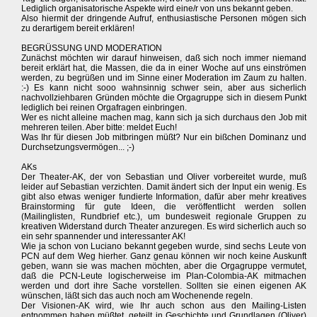
Lediglich organisatorische Aspekte wird eine/r von uns bekannt geben.
Also hiermit der dringende Aufruf, enthusiastische Personen mögen sich
zu derartigem bereit erklären!
BEGRÜSSUNG UND MODERATION
Zunächst möchten wir darauf hinweisen, daß sich noch immer niemand
bereit erklärt hat, die Massen, die da in einer Woche auf uns einströmen
werden, zu begrüßen und im Sinne einer Moderation im Zaum zu halten.
:-) Es kann nicht sooo wahnsinnig schwer sein, aber aus sicherlich
nachvollziehbaren Gründen möchte die Orgagruppe sich in diesem Punkt
lediglich bei reinen Orgafragen einbringen.
Wer es nicht alleine machen mag, kann sich ja sich durchaus den Job mit
mehreren teilen. Aber bitte: meldet Euch!
Was Ihr für diesen Job mitbringen müßt? Nur ein bißchen Dominanz und
Durchsetzungsvermögen... ;-)
AKs
Der Theater-AK, der von Sebastian und Oliver vorbereitet wurde, muß
leider auf Sebastian verzichten. Damit ändert sich der Input ein wenig. Es
gibt also etwas weniger fundierte Information, dafür aber mehr kreatives
Brainstorming für gute Ideen, die veröffentlicht werden sollen
(Mailinglisten, Rundbrief etc.), um bundesweit regionale Gruppen zu
kreativen Widerstand durch Theater anzuregen. Es wird sicherlich auch so
ein sehr spannender und interessanter AK!
Wie ja schon von Luciano bekannt gegeben wurde, sind sechs Leute von
PCN auf dem Weg hierher. Ganz genau können wir noch keine Auskunft
geben, wann sie was machen möchten, aber die Orgagruppe vermutet,
daß die PCN-Leute logischerweise im Plan-Colombia-AK mitmachen
werden und dort ihre Sache vorstellen. Sollten sie einen eigenen AK
wünschen, läßt sich das auch noch am Wochenende regeln.
Der Visionen-AK wird, wie Ihr auch schon aus den Mailing-Listen
entnommen haben müßtet, geteilt in Geschichte und Grundlagen (Oliver)