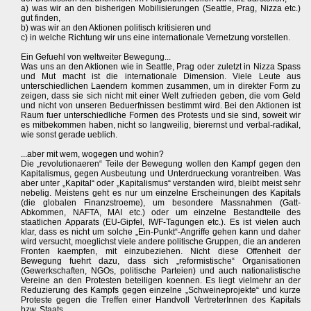
a) was wir an den bisherigen Mobilisierungen (Seattle, Prag, Nizza etc.)
gut finden,
b) was wir an den Aktionen politisch kritisieren und
c) in welche Richtung wir uns eine internationale Vernetzung vorstellen.
Ein Gefuehl von weltweiter Bewegung...
Was uns an den Aktionen wie in Seattle, Prag oder zuletzt in Nizza Spass
und Mut macht ist die internationale Dimension. Viele Leute aus
unterschiedlichen Laendern kommen zusammen, um in direkter Form zu
zeigen, dass sie sich nicht mit einer Welt zufrieden geben, die vom Geld
und nicht von unseren Beduerfnissen bestimmt wird. Bei den Aktionen ist
Raum fuer unterschiedliche Formen des Protests und sie sind, soweit wir
es mitbekommen haben, nicht so langweilig, bierernst und verbal-radikal,
wie sonst gerade ueblich.
...aber mit wem, wogegen und wohin?
Die „revolutionaeren“ Teile der Bewegung wollen den Kampf gegen den
Kapitalismus, gegen Ausbeutung und Unterdrueckung vorantreiben. Was
aber unter „Kapital“ oder „Kapitalismus“ verstanden wird, bleibt meist sehr
nebelig. Meistens geht es nur um einzelne Erscheinungen des Kapitals
(die globalen Finanzstroeme), um besondere Massnahmen (Gatt-
Abkommen, NAFTA, MAI etc.) oder um einzelne Bestandteile des
staatlichen Apparats (EU-Gipfel, IWF-Tagungen etc.). Es ist vielen auch
klar, dass es nicht um solche „Ein-Punkt“-Angriffe gehen kann und daher
wird versucht, moeglichst viele andere politische Gruppen, die an anderen
Fronten kaempfen, mit einzubeziehen. Nicht diese Offenheit der
Bewegung fuehrt dazu, dass sich „reformistische“ Organisationen
(Gewerkschaften, NGOs, politische Parteien) und auch nationalistische
Vereine an den Protesten beteiligen koennen. Es liegt vielmehr an der
Reduzierung des Kampfs gegen einzelne „Schweineprojekte“ und kurze
Proteste gegen die Treffen einer Handvoll VertreterInnen des Kapitals
bzw. Staats.