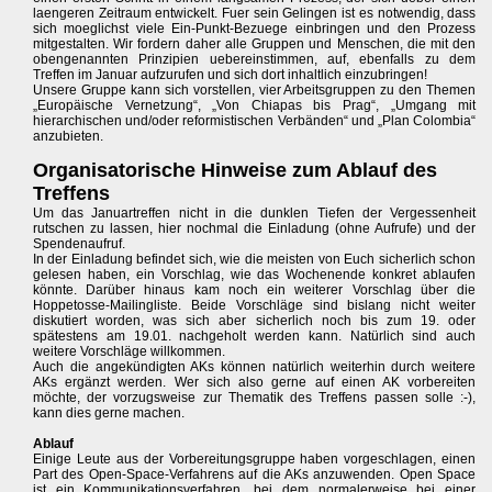
laengeren Zeitraum entwickelt. Fuer sein Gelingen ist es notwendig, dass
sich moeglichst viele Ein-Punkt-Bezuege einbringen und den Prozess
mitgestalten. Wir fordern daher alle Gruppen und Menschen, die mit den
obengenannten Prinzipien uebereinstimmen, auf, ebenfalls zu dem
Treffen im Januar aufzurufen und sich dort inhaltlich einzubringen!
Unsere Gruppe kann sich vorstellen, vier Arbeitsgruppen zu den Themen
„Europäische Vernetzung“, „Von Chiapas bis Prag“, „Umgang mit
hierarchischen und/oder reformistischen Verbänden“ und „Plan Colombia“
anzubieten.
Organisatorische Hinweise zum Ablauf des
Treffens
Um das Januartreffen nicht in die dunklen Tiefen der Vergessenheit
rutschen zu lassen, hier nochmal die Einladung (ohne Aufrufe) und der
Spendenaufruf.
In der Einladung befindet sich, wie die meisten von Euch sicherlich schon
gelesen haben, ein Vorschlag, wie das Wochenende konkret ablaufen
könnte. Darüber hinaus kam noch ein weiterer Vorschlag über die
Hoppetosse-Mailingliste. Beide Vorschläge sind bislang nicht weiter
diskutiert worden, was sich aber sicherlich noch bis zum 19. oder
spätestens am 19.01. nachgeholt werden kann. Natürlich sind auch
weitere Vorschläge willkommen.
Auch die angekündigten AKs können natürlich weiterhin durch weitere
AKs ergänzt werden. Wer sich also gerne auf einen AK vorbereiten
möchte, der vorzugsweise zur Thematik des Treffens passen solle :-),
kann dies gerne machen.
Ablauf
Einige Leute aus der Vorbereitungsgruppe haben vorgeschlagen, einen
Part des Open-Space-Verfahrens auf die AKs anzuwenden. Open Space
ist ein Kommunikationsverfahren, bei dem normalerweise bei einer