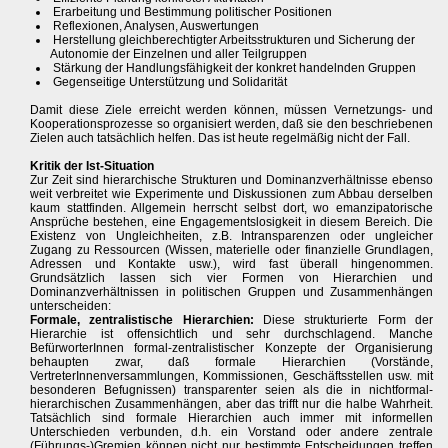
Erarbeitung und Bestimmung politischer Positionen
Reflexionen, Analysen, Auswertungen
Herstellung gleichberechtigter Arbeitsstrukturen und Sicherung der
Autonomie der Einzelnen und aller Teilgruppen
Stärkung der Handlungsfähigkeit der konkret handelnden Gruppen
Gegenseitige Unterstützung und Solidarität
Damit diese Ziele erreicht werden können, müssen Vernetzungs- und
Kooperationsprozesse so organisiert werden, daß sie den beschriebenen
Zielen auch tatsächlich helfen. Das ist heute regelmäßig nicht der Fall.
Kritik der Ist-Situation
Zur Zeit sind hierarchische Strukturen und Dominanzverhältnisse ebenso
weit verbreitet wie Experimente und Diskussionen zum Abbau derselben
kaum stattfinden. Allgemein herrscht selbst dort, wo emanzipatorische
Ansprüche bestehen, eine Engagementslosigkeit in diesem Bereich. Die
Existenz von Ungleichheiten, z.B. Intransparenzen oder ungleicher
Zugang zu Ressourcen (Wissen, materielle oder finanzielle Grundlagen,
Adressen und Kontakte usw.), wird fast überall hingenommen.
Grundsätzlich lassen sich vier Formen von Hierarchien und
Dominanzverhältnissen in politischen Gruppen und Zusammenhängen
unterscheiden:
Formale, zentralistische Hierarchien:
Diese strukturierte Form der
Hierarchie ist offensichtlich und sehr durchschlagend. Manche
BefürworterInnen formal-zentralistischer Konzepte der Organisierung
behaupten zwar, daß formale Hierarchien (Vorstände,
VertreterInnenversammlungen, Kommissionen, Geschäftsstellen usw. mit
besonderen Befugnissen) transparenter seien als die in nichtformal-
hierarchischen Zusammenhängen, aber das trifft nur die halbe Wahrheit.
Tatsächlich sind formale Hierarchien auch immer mit informellen
Unterschieden verbunden, d.h. ein Vorstand oder andere zentrale
(Führungs-)Gremien können nicht nur bestimmte Entscheidungen treffen