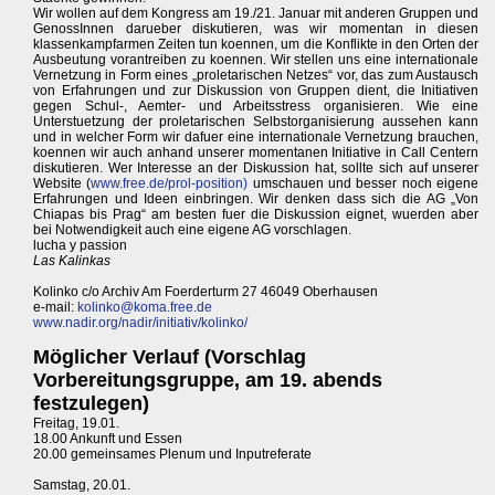
Wir wollen auf dem Kongress am 19./21. Januar mit anderen Gruppen und
GenossInnen darueber diskutieren, was wir momentan in diesen
klassenkampfarmen Zeiten tun koennen, um die Konflikte in den Orten der
Ausbeutung vorantreiben zu koennen. Wir stellen uns eine internationale
Vernetzung in Form eines „proletarischen Netzes“ vor, das zum Austausch
von Erfahrungen und zur Diskussion von Gruppen dient, die Initiativen
gegen Schul-, Aemter- und Arbeitsstress organisieren. Wie eine
Unterstuetzung der proletarischen Selbstorganisierung aussehen kann
und in welcher Form wir dafuer eine internationale Vernetzung brauchen,
koennen wir auch anhand unserer momentanen Initiative in Call Centern
diskutieren. Wer Interesse an der Diskussion hat, sollte sich auf unserer
Website (
www.free.de/prol-position)
umschauen und besser noch eigene
Erfahrungen und Ideen einbringen. Wir denken dass sich die AG „Von
Chiapas bis Prag“ am besten fuer die Diskussion eignet, wuerden aber
bei Notwendigkeit auch eine eigene AG vorschlagen.
lucha y passion
Las Kalinkas
Kolinko c/o Archiv Am Foerderturm 27 46049 Oberhausen
e-mail:
kolinko@koma.free.de
www.nadir.org/nadir/initiativ/kolinko/
Möglicher Verlauf (Vorschlag
Vorbereitungsgruppe, am 19. abends
festzulegen)
Freitag, 19.01.
18.00 Ankunft und Essen
20.00 gemeinsames Plenum und Inputreferate
Samstag, 20.01.