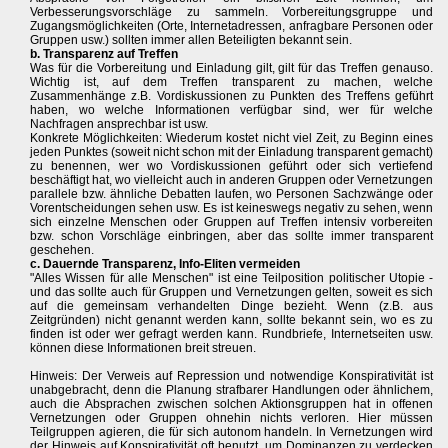
Verbesserungsvorschläge zu sammeln. Vorbereitungsgruppe und
Zugangsmöglichkeiten (Orte, Internetadressen, anfragbare Personen oder
Gruppen usw.) sollten immer allen Beteiligten bekannt sein.
b. Transparenz auf Treffen
Was für die Vorbereitung und Einladung gilt, gilt für das Treffen genauso.
Wichtig ist, auf dem Treffen transparent zu machen, welche
Zusammenhänge z.B. Vordiskussionen zu Punkten des Treffens geführt
haben, wo welche Informationen verfügbar sind, wer für welche
Nachfragen ansprechbar ist usw.
Konkrete Möglichkeiten: Wiederum kostet nicht viel Zeit, zu Beginn eines
jeden Punktes (soweit nicht schon mit der Einladung transparent gemacht)
zu benennen, wer wo Vordiskussionen geführt oder sich vertiefend
beschäftigt hat, wo vielleicht auch in anderen Gruppen oder Vernetzungen
parallele bzw. ähnliche Debatten laufen, wo Personen Sachzwänge oder
Vorentscheidungen sehen usw. Es ist keineswegs negativ zu sehen, wenn
sich einzelne Menschen oder Gruppen auf Treffen intensiv vorbereiten
bzw. schon Vorschläge einbringen, aber das sollte immer transparent
geschehen.
c. Dauernde Transparenz, Info-Eliten vermeiden
"Alles Wissen für alle Menschen" ist eine Teilposition politischer Utopie -
und das sollte auch für Gruppen und Vernetzungen gelten, soweit es sich
auf die gemeinsam verhandelten Dinge bezieht. Wenn (z.B. aus
Zeitgründen) nicht genannt werden kann, sollte bekannt sein, wo es zu
finden ist oder wer gefragt werden kann. Rundbriefe, Internetseiten usw.
können diese Informationen breit streuen.
Hinweis: Der Verweis auf Repression und notwendige Konspirativität ist
unabgebracht, denn die Planung strafbarer Handlungen oder ähnlichem,
auch die Absprachen zwischen solchen Aktionsgruppen hat in offenen
Vernetzungen oder Gruppen ohnehin nichts verloren. Hier müssen
Teilgruppen agieren, die für sich autonom handeln. In Vernetzungen wird
der Hinweis auf Konspirativität oft benutzt, um Dominanzen zu verdecken