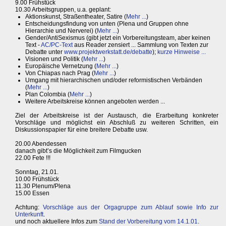
9.00 Frühstück
10.30 Arbeitsgruppen, u.a. geplant:
Aktionskunst, Straßentheater, Satire (
Mehr ...
)
Entscheidungsfindung von unten (Plena und Gruppen ohne
Hierarchie und Nerverei) (
Mehr ...
)
Gender/AntiSexismus (gibt jetzt ein Vorbereitungsteam, aber keinen
Text -
AC/PC-Text
aus Reader zensiert ... Sammlung von Texten zur
Debatte unter
www.projektwerkstatt.de/debatte
);
kurze Hinweise ...
Visionen und Politik (
Mehr ...
)
Europäische Vernetzung (
Mehr ...
)
Von Chiapas nach Prag (
Mehr ...
)
Umgang mit hierarchischen und/oder reformistischen Verbänden
(
Mehr ...
)
Plan Colombia (
Mehr ...
)
Weitere Arbeitskreise können angeboten werden ...
Ziel der Arbeitskreise ist der Austausch, die Erarbeitung konkreter
Vorschläge und möglichst ein Abschluß zu weiteren Schritten, ein
Diskussionspapier für eine breitere Debatte usw.
20.00 Abendessen
danach gibt’s die Möglichkeit zum Filmgucken
22.00 Fete !!!
Sonntag, 21.01.
10.00 Frühstück
11.30 Plenum/Plena
15.00 Essen
Achtung:
Vorschläge aus der Orgagruppe zum Ablauf sowie Info zur
Unterkunft
.
und noch aktuellere Infos zum
Stand der Vorbereitung vom 14.1.01
.