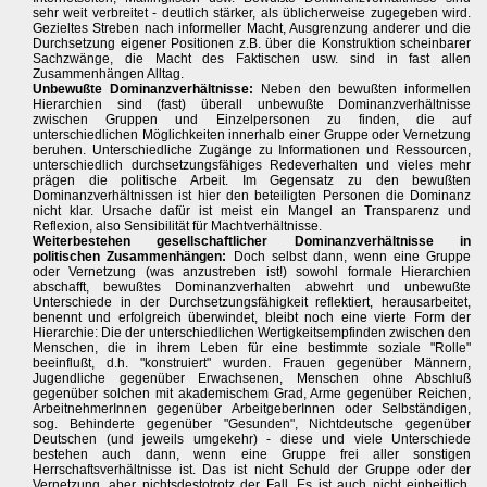
sehr weit verbreitet - deutlich stärker, als üblicherweise zugegeben wird.
Gezieltes Streben nach informeller Macht, Ausgrenzung anderer und die
Durchsetzung eigener Positionen z.B. über die Konstruktion scheinbarer
Sachzwänge, die Macht des Faktischen usw. sind in fast allen
Zusammenhängen Alltag.
Unbewußte Dominanzverhältnisse:
Neben den bewußten informellen
Hierarchien sind (fast) überall unbewußte Dominanzverhältnisse
zwischen Gruppen und Einzelpersonen zu finden, die auf
unterschiedlichen Möglichkeiten innerhalb einer Gruppe oder Vernetzung
beruhen. Unterschiedliche Zugänge zu Informationen und Ressourcen,
unterschiedlich durchsetzungsfähiges Redeverhalten und vieles mehr
prägen die politische Arbeit. Im Gegensatz zu den bewußten
Dominanzverhältnissen ist hier den beteiligten Personen die Dominanz
nicht klar. Ursache dafür ist meist ein Mangel an Transparenz und
Reflexion, also Sensibilität für Machtverhältnisse.
Weiterbestehen gesellschaftlicher Dominanzverhältnisse in
politischen Zusammenhängen:
Doch selbst dann, wenn eine Gruppe
oder Vernetzung (was anzustreben ist!) sowohl formale Hierarchien
abschafft, bewußtes Dominanzverhalten abwehrt und unbewußte
Unterschiede in der Durchsetzungsfähigkeit reflektiert, herausarbeitet,
benennt und erfolgreich überwindet, bleibt noch eine vierte Form der
Hierarchie: Die der unterschiedlichen Wertigkeitsempfinden zwischen den
Menschen, die in ihrem Leben für eine bestimmte soziale "Rolle"
beeinflußt, d.h. "konstruiert" wurden. Frauen gegenüber Männern,
Jugendliche gegenüber Erwachsenen, Menschen ohne Abschluß
gegenüber solchen mit akademischem Grad, Arme gegenüber Reichen,
ArbeitnehmerInnen gegenüber ArbeitgeberInnen oder Selbständigen,
sog. Behinderte gegenüber "Gesunden", Nichtdeutsche gegenüber
Deutschen (und jeweils umgekehr) - diese und viele Unterschiede
bestehen auch dann, wenn eine Gruppe frei aller sonstigen
Herrschaftsverhältnisse ist. Das ist nicht Schuld der Gruppe oder der
Vernetzung, aber nichtsdestotrotz der Fall. Es ist auch nicht einheitlich,