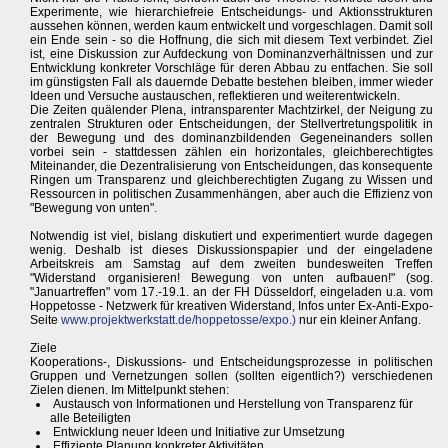
Experimente, wie hierarchiefreie Entscheidungs- und Aktionsstrukturen
aussehen können, werden kaum entwickelt und vorgeschlagen. Damit soll
ein Ende sein - so die Hoffnung, die sich mit diesem Text verbindet. Ziel
ist, eine Diskussion zur Aufdeckung von Dominanzverhältnissen und zur
Entwicklung konkreter Vorschläge für deren Abbau zu entfachen. Sie soll
im günstigsten Fall als dauernde Debatte bestehen bleiben, immer wieder
Ideen und Versuche austauschen, reflektieren und weiterentwickeln.
Die Zeiten quälender Plena, intransparenter Machtzirkel, der Neigung zu
zentralen Strukturen oder Entscheidungen, der Stellvertretungspolitik in
der Bewegung und des dominanzbildenden Gegeneinanders sollen
vorbei sein - stattdessen zählen ein horizontales, gleichberechtigtes
Miteinander, die Dezentralisierung von Entscheidungen, das konsequente
Ringen um Transparenz und gleichberechtigten Zugang zu Wissen und
Ressourcen in politischen Zusammenhängen, aber auch die Effizienz von
"Bewegung von unten".
Notwendig ist viel, bislang diskutiert und experimentiert wurde dagegen
wenig. Deshalb ist dieses Diskussionspapier und der eingeladene
Arbeitskreis am Samstag auf dem zweiten bundesweiten Treffen
"Widerstand organisieren! Bewegung von unten aufbauen!" (sog.
"Januartreffen" vom 17.-19.1. an der FH Düsseldorf, eingeladen u.a. vom
Hoppetosse - Netzwerk für kreativen Widerstand, Infos unter Ex-Anti-Expo-
Seite
www.projektwerkstatt.de/hoppetosse/expo.)
nur ein kleiner Anfang.
Ziele
Kooperations-, Diskussions- und Entscheidungsprozesse in politischen
Gruppen und Vernetzungen sollen (sollten eigentlich?) verschiedenen
Zielen dienen. Im Mittelpunkt stehen:
Austausch von Informationen und Herstellung von Transparenz für
alle Beteiligten
Entwicklung neuer Ideen und Initiative zur Umsetzung
Effiziente Planung konkreter Aktivitäten