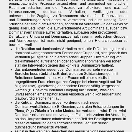
emanzipatorische Prozesse anzustreben und zumindest ein bißchen
Raum zu schaffen, um die Prozesse zu reflektieren und u.a. auf
Intransparenzen, dominantes Verhalten, Verfilzungen oder
unterschiedliche Zugänge zu Ressourcen abzuklopfen. Denunziationen
und Diffamierungen sind dabei zu vermeiden und auch unnötig. Denn
"Zielscheibe" sind nicht Personen, sondern ihr Verhalten - in der Praxis oft
genug aller Beteiligten, die auf verschiedene Art Dominanz ausüben bzw.
Dominanzverhältnisse aufrechterhalten, aufbauen oder provozieren.
Der aktuelle Umgang mit Dominanzverhältnissen in politischen Gruppen
und Vernetzungen ist meist nicht geeignet, einen Hierarchieabbau zu
bewirken, weil ...
die Reaktion auf dominantes Verhalten meist die Diffamierung der als
dominant wahrgenommenen Person oder Gruppe ist, nicht jedoch das
Verhalten (Ausgrenzung hierarchischer Gruppen, Diffamierung von
diskriminierend auftretenden oder so wahrgenommenen Personen
statt die Intervention gegen das konkrete Dominanzverhalten),
das Entgegentreten gegenüber Dominanzen auf sehr wenige
Bereiche beschränkt ist (z.B. dort, wo es zu Solidarisierungen mit
Betroffenen kommt - sei es vieler Frauen mit einer sexistisch
angegriffenen Frau, einer ganzen Gruppe bei einem Angriff auf "ihr"
Mitglied usw.), gleichzeitig aber andere Formen völlig "vergessen"
werden (z.B. bevormundender Umgang mit Kindern), was den
umfassenden emanzipatorischen Anspruch wenig konsequent und
glaubwürdig erscheinen läßt,
die Kritik an Dominanz mit der Forderung nach neuen
Dominanzverhältnissen, z.B. Gremien, zentralen Entscheidungen (in
Plena, Orga-Zirkeln u.ä.) oder Moderation verbunden wird. Damit wird
Dominanz erhalten und nur verlagert. Es besteht zudem der Verdacht,
ob das Hauptansinnen mindestens eines Teil der Beteiligten genau in
dieser Veränderung der Machtverhältnisse liegt, um selbst
durchsetzungsfähiger zu werden.
selbst in den wenigen Bereichen des Versuchs von Dominanzabbau