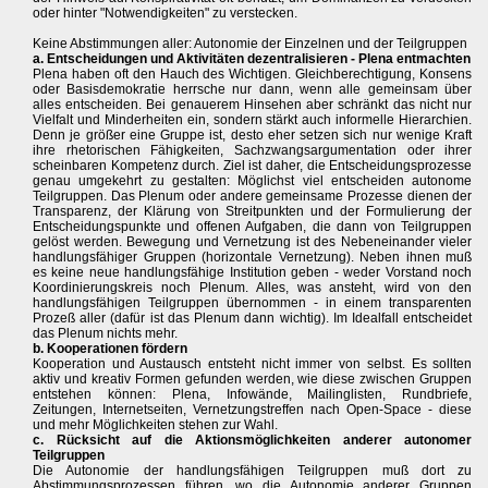
oder hinter "Notwendigkeiten" zu verstecken.
Keine Abstimmungen aller: Autonomie der Einzelnen und der Teilgruppen
a. Entscheidungen und Aktivitäten dezentralisieren - Plena entmachten
Plena haben oft den Hauch des Wichtigen. Gleichberechtigung, Konsens
oder Basisdemokratie herrsche nur dann, wenn alle gemeinsam über
alles entscheiden. Bei genauerem Hinsehen aber schränkt das nicht nur
Vielfalt und Minderheiten ein, sondern stärkt auch informelle Hierarchien.
Denn je größer eine Gruppe ist, desto eher setzen sich nur wenige Kraft
ihre rhetorischen Fähigkeiten, Sachzwangsargumentation oder ihrer
scheinbaren Kompetenz durch. Ziel ist daher, die Entscheidungsprozesse
genau umgekehrt zu gestalten: Möglichst viel entscheiden autonome
Teilgruppen. Das Plenum oder andere gemeinsame Prozesse dienen der
Transparenz, der Klärung von Streitpunkten und der Formulierung der
Entscheidungspunkte und offenen Aufgaben, die dann von Teilgruppen
gelöst werden. Bewegung und Vernetzung ist des Nebeneinander vieler
handlungsfähiger Gruppen (horizontale Vernetzung). Neben ihnen muß
es keine neue handlungsfähige Institution geben - weder Vorstand noch
Koordinierungskreis noch Plenum. Alles, was ansteht, wird von den
handlungsfähigen Teilgruppen übernommen - in einem transparenten
Prozeß aller (dafür ist das Plenum dann wichtig). Im Idealfall entscheidet
das Plenum nichts mehr.
b. Kooperationen fördern
Kooperation und Austausch entsteht nicht immer von selbst. Es sollten
aktiv und kreativ Formen gefunden werden, wie diese zwischen Gruppen
entstehen können: Plena, Infowände, Mailinglisten, Rundbriefe,
Zeitungen, Internetseiten, Vernetzungstreffen nach Open-Space - diese
und mehr Möglichkeiten stehen zur Wahl.
c. Rücksicht auf die Aktionsmöglichkeiten anderer autonomer
Teilgruppen
Die Autonomie der handlungsfähigen Teilgruppen muß dort zu
Abstimmungsprozessen führen, wo die Autonomie anderer Gruppen