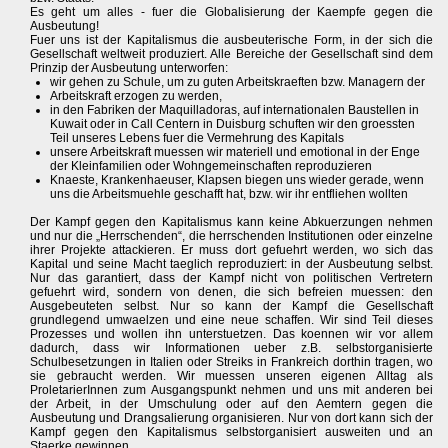
Es geht um alles - fuer die Globalisierung der Kaempfe gegen die
Ausbeutung!
Fuer uns ist der Kapitalismus die ausbeuterische Form, in der sich die
Gesellschaft weltweit produziert. Alle Bereiche der Gesellschaft sind dem
Prinzip der Ausbeutung unterworfen:
wir gehen zu Schule, um zu guten Arbeitskraeften bzw. Managern der
Arbeitskraft erzogen zu werden,
in den Fabriken der Maquilladoras, auf internationalen Baustellen in
Kuwait oder in Call Centern in Duisburg schuften wir den groessten
Teil unseres Lebens fuer die Vermehrung des Kapitals
unsere Arbeitskraft muessen wir materiell und emotional in der Enge
der Kleinfamilien oder Wohngemeinschaften reproduzieren
Knaeste, Krankenhaeuser, Klapsen biegen uns wieder gerade, wenn
uns die Arbeitsmuehle geschafft hat, bzw. wir ihr entfliehen wollten
Der Kampf gegen den Kapitalismus kann keine Abkuerzungen nehmen
und nur die „Herrschenden“, die herrschenden Institutionen oder einzelne
ihrer Projekte attackieren. Er muss dort gefuehrt werden, wo sich das
Kapital und seine Macht taeglich reproduziert: in der Ausbeutung selbst.
Nur das garantiert, dass der Kampf nicht von politischen Vertretern
gefuehrt wird, sondern von denen, die sich befreien muessen: den
Ausgebeuteten selbst. Nur so kann der Kampf die Gesellschaft
grundlegend umwaelzen und eine neue schaffen. Wir sind Teil dieses
Prozesses und wollen ihn unterstuetzen. Das koennen wir vor allem
dadurch, dass wir Informationen ueber z.B. selbstorganisierte
Schulbesetzungen in Italien oder Streiks in Frankreich dorthin tragen, wo
sie gebraucht werden. Wir muessen unseren eigenen Alltag als
ProletarierInnen zum Ausgangspunkt nehmen und uns mit anderen bei
der Arbeit, in der Umschulung oder auf den Aemtern gegen die
Ausbeutung und Drangsalierung organisieren. Nur von dort kann sich der
Kampf gegen den Kapitalismus selbstorganisiert ausweiten und an
Staerke gewinnen.