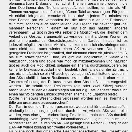
plenumsartigen Diskussion zunächst Themen gesammelt werden, die
dem Oberthema des Treffens angepaßt sein sollten, um sie als AK-
Themen vorzugsweise auf einer größeren Tafel anzuschlagen. Für jeden
AK erklärt sich jemand verantwortlich, so daß in jedem Fall mindestens
eine Person pro AK vorhanden ist, die nicht nur an der Diskussion
teilnimmt, sondern auch anschließend die Ergebnisse bekannt gibt (bei
mehreren Personen in einem AK läßt sich das natürlich anderes
vereinbaren). Es gibt in den AKs selber die Möglichkeit, die Themen dem
Verlauf des Gespächs angepaßt zu verändern; mit anderen Worten: es
gibt ein organisches Gesprächsgeschehen. Darüber hinaus ist es
jederzeit möglich, zu einem AK hinzu zu kommen, sich einzubringen oder
auch nicht, und auch wieder einen AK zu verlassen. Durch diese
geregelten Freiheiten ist garantiert, daß niemand einen Ak „absitzen“ muß,
bis zum schweigsamen Ende, es gibt die Möglichkeit, in vielen AKs
reinzuschnuppern und soviel wie möglich mitzubekommen und natürlich
gibt es auch die Möglichkeit, solange ein Thema durchzudiskutieren, bis
keinerlei Diskussionsbedarf mehr besteht. (Und falls dafür die Zeit nicht
ausreicht, läßt sich so ein AK auch gut vertagen.) Anschließend werden in
den AKs schriftlich kurze Resümees erstellt, die dann mit einer kurzen
Zusammenfassung der Diskussion vor dem Abschlußplenum vorgestellt
werden. Die schriftlichen Resümees (ein oder zwei Sätze) werden
anschließend zu den AK-Vorschlägen auf der o.g. Tafel geheftet, was auch
einen nachfolgenden Einblick zwischen Thema und Ergebnis bietet.
(Sollte hier etwas Wesentliches vergessen worden sein, sei hiermit die
Bitte um Ergänzung ausgesprochen!)
Der Part, in dem die Themen gesammelt werden, ist für das Januartreffen
eindeutig bereits ausgelagert und durch die Art, wie die AKs vorbereitet
werden, was eine gute Vorbereitung für alle innerhalb des AKs darstellt,
unabhängig vom jeweiligen Informationsniveau, gibt es auch die
Mindestanzahl an Leuten pro AK (wie gesagt: eine Person). (Lediglich der
DAN-AK wurde bislang nicht weiter vorbereitet... )
Es bliebe noch das organische Gesprächsgeschehen, das „Gesetz der