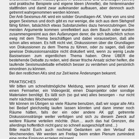
und praktische Beispiele und eigene Ideen (Annette), die hintereinander
stattfinden und damit zwar aufeinander aufbauen, aber dennoch auch
getrennt wahrgenommen werden können.
Der Anti-Sexismus-AK wird ein solider Grundlagen-AK. Viele von uns sind
gegen Sexismus und doch gibt es nur wenige, die sich aus dem Stehgreif
fähig fühlen, tatsächlich etwas Substanzielles dazu hervorzubringen. Die
meisten Argumente kommen unreflektiert aus dem Bauch oder wurden
zusammengereimt aus den Äußerungen derer, die sich tatsächlich schon
ewig mit dem Thema beschäftigen und dabei voraussetzen, daß alle
schon alles wissen. Es hilft nicht viel, Diskussionen über die Grundlagen
von Diskussionen zu dem Thema zu führen, oder zu sagen, daß über
gewisse Diskussionsansätze nicht diskutiert wird, wenn zu wenig Leute
Basiswissen zum eigentlichen Thema haben. Ohne ÜBER die
bestehende Debatte zu reden, wird dieser frische Ansatz sicher helfen, die
laufende Sexismusdebatte erheblich besser zu verstehen und persönlich
einordnen zu können.
Bei den restlichen AKs sind zur Zeit keine Änderungen bekannt.
PRAKTISCHES
Wir bitten um schnellstmögliche Meldung, wenn jemand für einen AK
einen Fernseher, ein Videogerät, einen Diaprojektor oder sonstige
Materialen benötigt. Es läßt sich (so gut wie) alles besorgen - nur nicht
mehr nächstes Wochenende!
Wir können im Übrigen so viele Räume benutzen, daß wir sogar alle AKs
bei Bedarf gleichzeitig laufen lassen könnten und dann immer noch
Räume hätten, falls der ein oder andere AK ggf. getrennte
Diskussionsstränge weiter verfolgen und sich zu diesem Zweck auf
weitere Räume verteilen möchte. (Nun.... auch das hat Grenzen, die
allerdings hoffentlich nicht ganz so schnell ausgeschöpft sind....)
Bitte macht Euch auch nochmal Gedanken um den Verlauf des
Wochenendes. Wir werden am Freitag beim ersten Plenum zumindest
eine grobe Einigung erzielen müssen!