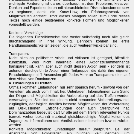
wichtigste Forderung ist daher, überhaupt mit dem Probieren, kreativen
Denken und Experimentieren mit hierarchiefreien Diskussionsformen usw.
zu beginnen, damit ein Know-How, ein Erfahrungsschatz von
Möglichkeiten entsteht. Trotz dieses Mangels sollen zum Ende dieses
Textes noch einige bestehende konkrete Formen und Möglichkeiten
vorgestellt werden.
Konkrete Vorschläge
Die folgenden Einzelhinweise sind weder vollständig noch alle gleich
durchschlagend in ihrer Wirkung. Dennoch können sie erste
Handlungsmöglichkeiten zeigen, die auch weiterentwickelbar sind.
Transparenz
Nicht alles an politischer Arbeit und Aktionen ist geeignet, öffentlich
kundzutun. Was nicht innerhalb eines Aktionszusammenhangs
transparent ist, kann aber auch nicht dessen Aktion sein - sondern ist
autonom durchgeführte Aktion einer Teilgruppe, die dafür ihre eigenen
Entscheidungen trifft. Ansonsten gilt: Jedes Mehr an Transparenz dient auf
dem Abbau von Dominanzen.
a. Einladungen zu Treffen
Oftmals kommen Einladungen nur sehr spärlich herum - sowohl von den
Verteilern als auch vom Inhalt her. Unterlagen, Informationen zum Stand
der Dinge und Möglichkeiten der Vorbereitung auf das Treffen werden
verschwiegen. Sie sind nur einem nicht benannten Vorbereitungszirkel
zugänglich, der folglich deutlich bessere Möglichkeiten der Vorbereitung
auf Diskussionen, Entscheidungen oder auch Streitpunkte hat.
Dominanzabbau bedeutet, daß für alle auf dem Treffen relevanten Punkte
(soweit vorher bekannt) maximal gleichberechtigte Möglichkeiten des
Zugangs zu Informationen und Vordiskussionen bestehen bzw. entwickelt
werden.
Konkrete Möglichkeiten: Einladungen darauf überprüfen. Bei der
Absprache von Folgetreffen ein bißchen Zeit nehmen, um