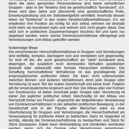
denn die oben genannten Personenkreise sind keine einheitlichen
Gruppen - aber in der Tendenz sind sie gesellschaftlich "konstruiert", d.h.
ihnen wird über Jahre und Jahrzehnte eine gesellschaftliche Rolle,
Erwartungshaltung und ein Selbstwertgefühl vermittelt. Innerhalb dessen
leben sie "funktional" in den realen Gesellschaftsverhältnissen, d.h. sie
empfinden ihre Position als richtig für sich selbst, nehmen sie deshalb
nicht mehr als konstruiert wahr und wehren sich nicht gegen diese. Das
setzt sich in politischen Zusammenhängen bruchlos fort und kann nur
abgebaut werden, wenn solche Dominanzverhältnisse offengelegt und
Vereinbarungen zum Abbau getroffen werden.
Notwendige Wege
Die verschiedenen Herrschaftsverhältnisse in Gruppen und Vernetzungen
sind vielfältig, komplex, überlagern sich und verstärken sich gegenseitig.
So sind oft die, die auch gesellschaftlich als "stark" konstruiert sind,
diejenigen, die zusätzlich noch dominantes Verhalten ausstrahlen
(bewußt oder unbewußt) oder formale Hierarchien einführen. Die
Schaffung herrschaftsfreier Verhältnisse ist das grundlegende Ziel
emanzipatorischer politischer Arbeit. Sie kann nicht unterscheiden
zwischen Binnen- und äußeren Verhältnissen, denn jede Gruppe oder
Vernetzung ist auch Teil der realen Gesellschaft und keine Insel. Folglich
gilt der emanzipatorische Anspruch auch hier. Der Abbau aller vier Formen
von Dominanzen ist daher innerhalb jeder Gruppe oder Vernetzung ist
daher Ziel jeglicher politischer Arbeit. Gleichzeitig ist der Abbau von
Herrschaft immer ein Prozeß - angesichts der tiefgreifenden Verankerung
von Dominanzverhältnissen in der aktuellen politischen Bewegung, in der
Gesellschaft und in der Psyche aller Menschen wäre es eine
Überforderung für Gruppen und Vernetzungen, die Hierarchiefreiheit als
Voraussetzung für politische Arbeit zu betrachten. Ganz im Gegenteil ist
wichtig, ständig die Dominanzverhältnisse zu beobachten und Stück für
Stück abzubauen. Dabei kann Verkrampfung und Zerstreiten vermieden
werden, wenn sich die Gruppe oder Vernetzungen vereinbaren,