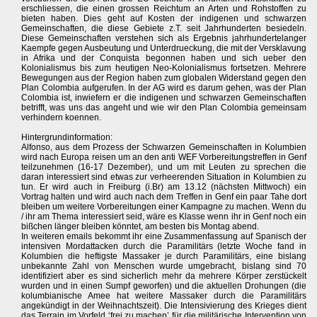
erschliessen, die einen grossen Reichtum an Arten und Rohstoffen zu
bieten haben. Dies geht auf Kosten der indigenen und schwarzen
Gemeinschaften, die diese Gebiete z.T. seit Jahrhunderten besiedeln.
Diese Gemeinschaften verstehen sich als Ergebnis jahrhundertelanger
Kaempfe gegen Ausbeutung und Unterdrueckung, die mit der Versklavung
in Afrika und der Conquista begonnen haben und sich ueber den
Kolonialismus bis zum heutigen Neo-Kolonialismus fortsetzen. Mehrere
Bewegungen aus der Region haben zum globalen Widerstand gegen den
Plan Colombia aufgerufen. In der AG wird es darum gehen, was der Plan
Colombia ist, inwiefern er die indigenen und schwarzen Gemeinschaften
betrifft, was uns das angeht und wie wir den Plan Colombia gemeinsam
verhindern koennen.
Hintergrundinformation:
Alfonso, aus dem Prozess der Schwarzen Gemeinschaften in Kolumbien
wird nach Europa reisen um an den anti WEF Vorbereitungstreffen in Genf
teilzunehmen (16-17 Dezember), und um mit Leuten zu sprechen die
daran interessiert sind etwas zur verheerenden Situation in Kolumbien zu
tun. Er wird auch in Freiburg (i.Br) am 13.12 (nächsten Mittwoch) ein
Vortrag halten und wird auch nach dem Treffen in Genf ein paar Tahe dort
bleiben um weitere Vorbereitungen einer Kampagne zu machen. Wenn du
/ ihr am Thema interessiert seid, wäre es Klasse wenn ihr in Genf noch ein
bißchen länger bleiben könntet, am besten bis Montag abend.
In weiteren emails bekommt ihr eine Zusammenfassung auf Spanisch der
intensiven Mordattacken durch die Paramilitärs (letzte Woche fand in
Kolumbien die heftigste Massaker je durch Paramilitärs, eine bislang
unbekannte Zahl von Menschen wurde umgebracht, bislang sind 70
identifiziert aber es sind sicherlich mehr da mehrere Körper zerstückelt
wurden und in einen Sumpf geworfen) und die aktuellen Drohungen (die
kolumbianische Amee hat weitere Massaker durch die Paramilitärs
angekündigt in der Weihnachtszeit). Die Intensivierung des Krieges dient
das Terrain im Vorfeld ‘frei zu machen’ für die militärische Intervention von