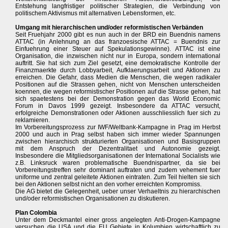
Entstehung langfristiger politischer Strategien, die Verbindung von
politischem Aktivismus mit alternativen Lebensformen, etc.
Umgang mit hierarchischen und/oder reformistischen Verbänden
Seit Fruehjahr 2000 gibt es nun auch in der BRD ein Buendnis namens
ATTAC (in Anlehnung an das franzoesische ATTAC = Buendnis zur
Einfuehrung einer Steuer auf Spekulationsgewinne). ATTAC ist eine
Organisation, die inzwischen nicht nur in Europa, sondern international
auftritt. Sie hat sich zum Ziel gesetzt, eine demokratische Kontrolle der
Finanzmaerkte durch Lobbyarbeit, Aufklaerungsarbeit und Aktionen zu
erreichen. Die Gefahr, dass Medien die Menschen, die wegen radikaler
Positionen auf die Strassen gehen, nicht von Menschen unterscheiden
koennen, die wegen reformistischer Positionen auf die Strasse gehen, hat
sich spaetestens bei der Demonstration gegen das World Economic
Forum in Davos 1999 gezeigt. Insbesondere da ATTAC versucht,
erfolgreiche Demonstrationen oder Aktionen ausschliesslich fuer sich zu
reklamieren.
Im Vorbereitungsprozess zur IWF/Weltbank-Kampagne in Prag im Herbst
2000 und auch in Prag selbst haben sich immer wieder Spannungen
zwischen hierarchisch strukturierten Organisationen und Basisgruppen
mit dem Anspruch der Dezentralitaet und Autonomie gezeigt.
Insbesondere die Mitgliedsorganisationen der International Socialists wie
z.B. Linksruck waren problematische Buendnispartner, da sie bei
Vorbereitungstreffen sehr dominant auftraten und zudem vehement fuer
uniforme und zentral geleitete Aktionen eintraten. Zum Teil hielten sie sich
bei den Aktionen selbst nicht an den vorher erreichten Kompromiss.
Die AG bietet die Gelegenheit, ueber unser Verhaeltnis zu hierarchischen
und/oder reformistischen Organisationen zu diskutieren.
Plan Colombia
Unter dem Deckmantel einer gross angelegten Anti-Drogen-Kampagne
versuchen die USA und die EU Gebiete in Kolumbien wirtschaftlich zu