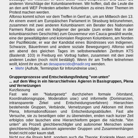
anderen Vorschläge der KolumbianerInnen. Wir hoffen, daß die Leute die
an den anti WEF Protesten arbeiten Kolumbien zu eines ihrer Themen im
Protest machen werden.
Alfonso kommt schon vor dem Treffen in Genf an, um am Mittwoch den 13.
An einem event am Europäischen Parlament in Strasburg teilzunehmen,
zusammen mit zwei anderen Kolumbianern: ein Berater des Nationalen
Farmers Rates und ein Indigener der gerade (zum ersten Mal in der
kolumbiansichen Geschichte) zum Gouverneur von Cauca gewählt wurde,
eine der gewaltätigsten und kolonialen Regionen Kolumbiens, am Norden
der Pazifikküste; er war der Kandidat eines Bündnisses von Indigenen,
Schwarze, BäuerInnen und andere soziale Bewegungen). Alfonso wird
am abend des gleichen Tages im selbstverwalteten Zentrum KTS
(Baslerstr. 103) in Freiburg ein Vortrag halten, zusammen mit den zwei
anderen Leuten (noch nicht bestätigt). Wenn ihr am Treffen teilnehmen
wollt, könnt ihr euch an
desaparecido@nadir.org
wenden.
Mehr
(Aufrufe, Terminplan für Inforundreise usw.).
Gruppenprozesse und Entscheidungsfindung "von unten"
... auf dem Weg in ein hierarchiefreies Agieren in Basisgruppen, Plena
und Vernetzungen
Kurzfassung
Fast wie ein "Naturgesetz" durchziehen formale (Vorstand,
Koordinationsgruppe, Moderation usw.) und informelle (Dominanzen,
intransparente Zirkel und Entscheidungsverfahren) Hierarchien
bestehende Gruppen, Verbände, Vernetzungen und Aktionen mit ihren
Plena, Informationsflüssen und Entscheidungsabläufen. Fast alle
Versuche, sie zu beseitigen oder zu überwinden, enden nach kurzer Zeit
erfolglos oder tauschen eine Hierarchieform gegen die nächste. "Von
unten" als Prozeß gleichberechtigter und autonomer Menschen sowie
gleichberechtigter, autonom agierender Gruppen und Zusammenhängen
findet nicht oder kaum statt.
Nicht nur die Praxis fehlt, sondern auch die Theorie: Konkrete Ideen und