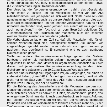
Füße“, durch das die AKs ganz flexibel aufgesucht werden können, sowie
die Zusammenfassung mit Resümee der AKs.
Der Vorschlag der Vorbereitungsgruppe geht dahin, das „Gesetz der
Füße“ walten zu lassen, um die Möglichkeit, so viel von den AKs
mitzubekommen, wie jede/jeder es sich wünscht. Sollte diese AK-Form
gemeinsam gewählt werden, ist es unserer Ansicht nach besser, dies auch
ausdrücklich abzusprechen, um der Tendenz vorzubeugen, daß es oft als
unhöflich empfunden wird, wenn jemand aus einem AK raus geht und
auch, wenn „Neue“ in den AKs sich an dem Gespräch beteiligen. Die
Zusammenfassung der Diskussion und manchmal auch ein Resümee
werden ohnehin meistens in den Plena gehalten.
Die Vorbereitungen laufen zur Zeit so, daß alle Materialien, die für ein
solches Verfahren nötig sind, bereitgestellt werden. Sie können, wie
vorgeschlagen genutzt werden, oder natürlich auch ganz anders, je
nachdem, was gewünscht ist. Entsprechend wird es auch genügend
Räumlichkeiten geben.
Sollte es andere Kommunikationsvorschläge geben, die Material
benötigen, sollten sie rechtzeitig bekannt gegeben werden, um die
Möglichkeit zu haben, das Material zu organisieren. Ansonsten läßt sich
dieser und jeder weitere Kommunikationsvorschlag in den Listen
diskutieren und spätestens am 19.01. auf kurzem Weg abklären.
Darüber hinaus schlägt die Orgagruppe vor, daß diejenigen, die einen AK
vorbereitet haben, „ihren“ AK im Vorfeld ganz kurz vorstellt, damit wir alle
nicht nur einen Satz zum Thema des AKs haben, sondern auch einen
ganz kurzen Einblick, wie der AK starten soll.
Für die Eröffnung des Januartreffens und die Moderation werden noch
Menschen gesucht, die sich bereit erklären, etwas derartiges zu machen,
ohne sich mies bei dem Gedanken zu fühlen, als dominant zu gelten, bzw.
eine gewisse Dominanz damit auch zum Ausdruck zu bringen. Aufgrund
der leidigen Diskussion weigern wir uns von der Vorbereitungsgruppe,
freundlich und nett vor versammeltem Plenum erheblich mehr als „Guten
Tag“ zu sagen, oder darauf zu achten, wer sich als nächstes gemeldet hat.