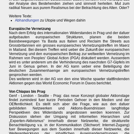
der Analyse des Bestehenden ziehen und sinnvoll herleiten. Mut zum
radikal Neuen aus purem Realismus bei der Betrachtung des Alten. Oder?
Weitere Texte:
Abhandlungen
zu Utopie und Wegen dahin
Europäische Vernetzung
Nach dem Erfolg des internationalen Widerstandes in Prag und der dafuer
aufgebauten europaeischen Strukturen, planen die beiden
Basisbewegungen Ya Basta aus Italien und Reclaim the Streets aus
Grossbritannien ein grosses europaeisches Vernetzungstreffen im Maerz
in Mailand. Bei diesem Treffen wird ueber die Zukunft der europaeischen
Vernetzung und den europaeischen Beitrag zur weltweiten Vernetzung im
Rahmen von Peoples‘ Global Action (PGA) diskutiert werden. Ausserdem
wird es unter anderem um die Verhinderung des naechsten G7-Gipfels im
Juni in Genua gehen. In der AG kann ueber eine Beteiligung der
deutschen Zusammenhaenge am europaeischen Vernetzungstreffen
gesprochen werden.
Des weiteren wird in der AG von den eine Woche spaeter stattfindenden
Aktionen gegen das World Economic Forum in Davos berichtet.
Von Chiapas bis Prag
Genf - London - Seattle - Prag: das neue Konzept globaler Aktionstage
findet zumindest fuer kurze Perioden Gehoer in den Medien und der
OEffentlichkeit. Es stellt sich aber die Frage, wie aus den dafuer
gebildeten Netzwerken und Aktions-Buendnissen langfristige
Perspektiven des Widerstands angestossen werden koennen. Zur
Diskussion stehen der Umgang mit informellen Hierarchien und
„Experten-Aktivismus“ innerhalb dieser Netzwerke, die strukturelle
Benachteiligung v.a. in der Kommunikation (Stichwort: Internet-Zugang)
fuer Bewegungen aus dem Sueden innerhalb dieser Netzwerke, die
Weiterentwicklung der inhaltlichen Auseinandersetzungen, die