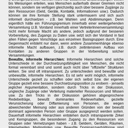
bis Weisungen erteilen, was Menschen außerhalb dieser Gremien nicht
können, sondern sie verfügen gleichzeitig auch über bessere Zugänge zu
den Ressourcen (Geld, Geräte, Kontakte, Informationen usw.). Dadurch
können sie ihre formale Stellung stark untermauern und sich auch
informell durchsetzen - z.B. bei Wahlen und Abstimmungen. Denn
eigentlich hätte ein Führungsgremium innerhalb einer weitergehenden
Versammlung (z.B. Vorstand innerhalb einer VertreterInnenversammlung)
nicht mehr formale Macht als andere, jedoch aufgrund der besseren
Vorbereitung, des Zugangs zu Daten usw. setzt sich der Vorstand in fast
allen Fällen gegen Vorschläge aus einzelnen Basisgruppen durch. Eine
Gegenmacht entsteht nur dann, wenn andere Zusammenhänge ebenso
informelle Macht aufbauen, z.B. durch zeitintensiven Aufbau von
Kontakten zu anderen Gruppen in der Vorbereitung solcher
Versammlungen.
Bewußte, informelle Hierarchien:
Informelle Hierarchien sind solche
Unterschiede in der Durchsetzungsfähigkeit von Menschen, die nicht
formal vereinbart sind und somit auch nicht über "offizielle" Strukturen
wirken. Sie sind oft intransparent. Zu unterschieden sind bewußte und
unbewußte, informelle Hierarchien. Es ist sehr wohl möglich, informelle
Unterschiede gezielt zu schaffen oder sich selbst bzw. der eigenen
Gruppe gezielt eine bessere Durchsetzungsposition zu erobern - jenseits
jeglicher Argumentation, sondern durch Tricks in der Diskussion,
ungleiche Zugänge oder Verteilung materieller Ressourcen und Wissen
usw. Zu den Tricks in der Diskussion gehören abgesprochene
Redebeiträge, bewußt dominantes Redeverhalten, gezielte
Verunsicherung oder Diffamierung von Personen, die wegen
abweichender Meinung oder aus anderen Gründen von der bewußt
dominant agierenden Person oder Gruppe ausgegrenzt werden sollen.
Dauerhaft informelle Hierarchien entstehen durch intransparente Zirkel
und Kerngruppen, die besonderen Zugang zu den Ressourcen von
Gruppen oder Vernetzungen haben - z.B. Geldern, Geräten, Räumen,
Internetseiten, Mailinglisten usw. Bewußte Dominanzverhältnisse sind