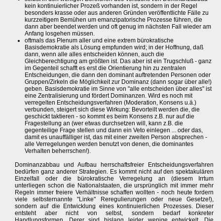
kein kontinuierlicher Prozeß vorhanden ist, sondern in der Regel
besonders krasse oder aus anderen Gründen veröffentlichte Fälle zu
kurzzeitigem Bemühen um emanzipatorische Prozesse führen, die
dann aber beendet werden und oft genug im nächsten Fall wieder am
Anfang losgehen müssen.
oftmals das Plenum aller und eine extrem bürokratische
Basisdemokratie als Lösung empfunden wird; in der Hoffnung, daß
dann, wenn alle alles entscheiden können, auch die
Gleichberechtigung am größten ist. Das aber ist ein Trugschluß - ganz
im Gegenteil schafft es erst die Orientierung hin zu zentralen
Entscheidungen, die dann den dominant auftretenden Personen oder
Gruppen/Zirkeln die Möglichkeit zur Dominanz (dann sogar über alle!)
geben. Basisdemokratie im Sinne von "alle entscheiden über alles" ist
eine Zentralisierung und fördert Dominanzen. Wird es noch mit
verregelten Entscheidungsverfahren (Moderation, Konsens u.ä.)
verbunden, steigert sich diese Wirkung: Bevorteilt werden die, die
geschickt taktieren - so kommt es beim Konsens z.B. nur auf die
Fragestellung an (wer etwas durchsetzen will, kann z.B. die
gegenteilige Frage stellen und dann ein Veto einlegen ... oder das,
damit es unauffälliger ist, das mit einer zweiten Person absprechen -
alle Verregelungen werden benutzt von denen, die dominantes
Verhalten beherrschen!).
Dominanzabbau und Aufbau herrschaftsfreier Entscheidungsverfahren
bedürfen ganz anderer Strategien. Es kommt nicht auf den spektakulären
Einzelfall oder die bürokratische Verregelung an (diesem Irrtum
unterliegen schon die Nationalstaaten, die ursprünglich mit immer mehr
Regeln immer freiere Verhältnisse schaffen wollten - noch heute fordern
viele selbsternannte "Linke" Reregulierungen oder neue Gesetze!),
sondern auf die Entwicklung eines kontinuierlichen Prozesses. Dieser
entsteht aber nicht von selbst, sondern bedarf konkreter
Handlungsformen. Derer sind bislang leider wenige entwickelt. Die