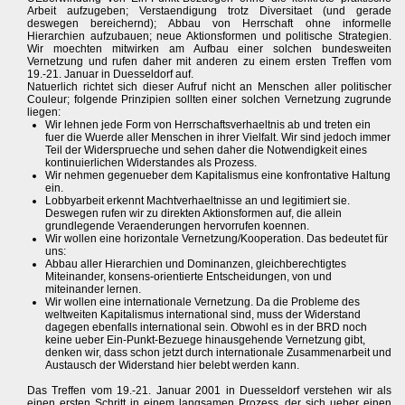
Arbeit aufzugeben; Verstaendigung trotz Diversitaet (und gerade
deswegen bereichernd); Abbau von Herrschaft ohne informelle
Hierarchien aufzubauen; neue Aktionsformen und politische Strategien.
Wir moechten mitwirken am Aufbau einer solchen bundesweiten
Vernetzung und rufen daher mit anderen zu einem ersten Treffen vom
19.-21. Januar in Duesseldorf auf.
Natuerlich richtet sich dieser Aufruf nicht an Menschen aller politischer
Couleur; folgende Prinzipien sollten einer solchen Vernetzung zugrunde
liegen:
Wir lehnen jede Form von Herrschaftsverhaeltnis ab und treten ein
fuer die Wuerde aller Menschen in ihrer Vielfalt. Wir sind jedoch immer
Teil der Widersprueche und sehen daher die Notwendigkeit eines
kontinuierlichen Widerstandes als Prozess.
Wir nehmen gegenueber dem Kapitalismus eine konfrontative Haltung
ein.
Lobbyarbeit erkennt Machtverhaeltnisse an und legitimiert sie.
Deswegen rufen wir zu direkten Aktionsformen auf, die allein
grundlegende Veraenderungen hervorrufen koennen.
Wir wollen eine horizontale Vernetzung/Kooperation. Das bedeutet für
uns:
Abbau aller Hierarchien und Dominanzen, gleichberechtigtes
Miteinander, konsens-orientierte Entscheidungen, von und
miteinander lernen.
Wir wollen eine internationale Vernetzung. Da die Probleme des
weltweiten Kapitalismus international sind, muss der Widerstand
dagegen ebenfalls international sein. Obwohl es in der BRD noch
keine ueber Ein-Punkt-Bezuege hinausgehende Vernetzung gibt,
denken wir, dass schon jetzt durch internationale Zusammenarbeit und
Austausch der Widerstand hier belebt werden kann.
Das Treffen vom 19.-21. Januar 2001 in Duesseldorf verstehen wir als
einen ersten Schritt in einem langsamen Prozess, der sich ueber einen