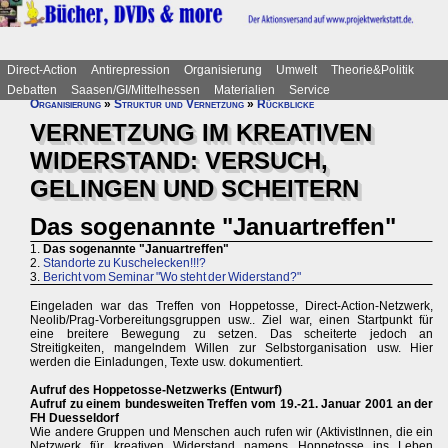
Direct-Action
Antirepression
Organisierung
Umwelt
Theorie&Politik
Debatten
Saasen/GI/Mittelhessen
Materialien
Service
Organisierung
»
Struktur und Vernetzung
»
Rückblicke
VERNETZUNG IM KREATIVEN
WIDERSTAND: VERSUCH,
GELINGEN UND SCHEITERN
Das sogenannte "Januartreffen"
1.
Das sogenannte "Januartreffen"
2.
Standorte zu Kuschelecken!!!?
3.
Bericht vom Seminar "Wo steht der Widerstand?"
Eingeladen war das Treffen von Hoppetosse, Direct-Action-Netzwerk,
Neolib/Prag-Vorbereitungsgruppen usw.. Ziel war, einen Startpunkt für
eine breitere Bewegung zu setzen. Das scheiterte jedoch an
Streitigkeiten, mangelndem Willen zur Selbstorganisation usw. Hier
werden die Einladungen, Texte usw. dokumentiert.
Aufruf des Hoppetosse-Netzwerks (Entwurf)
Aufruf zu einem bundesweiten Treffen vom 19.-21. Januar 2001 an der
FH Duesseldorf
Wie andere Gruppen und Menschen auch rufen wir (AktivistInnen, die ein
Netzwerk für kreativen Widerstand namens Hoppetosse ins Leben