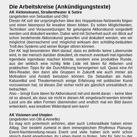
Die Arbeitskreise (Ankündigungstexte)
AK Aktionskunst, Straßentheater & Satire
(angeboten von Sebastian und Olli)
Dieser AK soll der ursprünglichen Idee des Hoppetosse-Netzwerks folgen
und einen Ideenpool für kreative Ideen bilden. Es sollen Möglichkeiten,
Techniken und Voraussetzungen für gelungene Aktionskunst vorgestellt
werden und diskutiert werden. Dabei wird mit Sicherheit auch ein Blick auf
schon bestehende Aktionskunst geworfen und diskutiert werden, wie wir
möglichst überraschend und möglichst wirksam den schläfrig-betäubten
Trott des Systems und seiner Bürger stören können.
Der AK legt besonderen Wert darauf, dass es definitiv keine Laberrunde
wird, in der mensch darüber diskutiert, ob mensch eventuell mal irgendwo
irgendwie irgendwas machen könnte, sondern eine produktive Runde,
aus der wirklich eine richtig fette Liste mit Ideen für Aktionen und
praktischen Tipps für die Durchführung hervorgehen soll. Quasi eine Art
Mini-Reader, den dann alle Gruppen in Zukunft wie auch immer als
Motivation und Anstoß benutzen können. Da Sebastian als Autor,
Kabarettist und Theatermensch einige Erfahrung mit politischer Kunst
vorzuweisen hat, ist dieses Ziel sicher nicht als gänzlich unrealistisch zu
betrachten.
Also – bringt Eure Ideen für Aktionskunst mit und denkt daran – keine Idee
ist so absurd, als dass sie nicht in diesen AK eingebracht werden könnte!
Lasst uns die alten Formen überwinden und endlich mal ein Bild davon
entwickeln, was kreativer Widerstand sein kann!
AK Visionen und Utopien
(angeboten von Olli & Annette)
Es mag sich polemisch anhören, aber auch Linksradikale haben einen
Alltag. Der besteht zumeist in dem immergleichen Rhythmus Planung-
Event-Nachbereitung-neues Event und viele haben sich wohl schon
stoisch damit abgefunden, ihr Leben damit zu fristen, Jahr für Jahr zu der