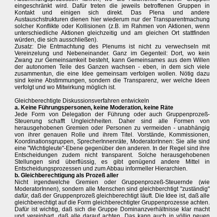
eingeschränkt wird. Dafür treten die jeweils betroffenen Gruppen in
Kontakt und einigen sich direkt. Das Plena und andere
Austauschstrukturen dienen hier wiederum nur der Transparentmachung
solcher Konflikte oder Kollisionen (z.B. im Rahmen von Aktionen, wenn
unterschiedliche Aktionen gleichzeitig und am gleichen Ort stattfinden
würden, die sich ausschließen).
Zusatz: Die Entmachtung des Plenums ist nicht zu verwechseln mit
Vereinzelung und Nebeneinander. Ganz im Gegenteil: Dort, wo kein
Zwang zur Gemeinsamkeit besteht, kann Gemeinsames aus dem Willen
der autonomen Teile des Ganzen wachsen - eben, in dem sich viele
zusammentun, die eine Idee gemeinsam verfolgen wollen. Nötig dazu
sind keine Abstimmungen, sondern die Transparenz, wer welche Ideen
verfolgt und wo Mitwirkung möglich ist.
Gleichberechtigte Diskussionsverfahren entwickeln
a. Keine Führungspersonen, keine Moderation, keine Räte
Jede Form von Delegation der Führung oder auch Gruppenprozeß-
Steuerung schafft Ungleichheiten. Daher sind alle Formen von
herausgehobenen Gremien oder Personen zu vermeiden - unabhängig
von ihrer genauen Rolle und ihrem Titel. Vorstände, Kommissionen,
Koordinationsgruppen, SprecherInnenräte, ModeratorInnen: Sie alle sind
eine "Wichtigleute"-Ebene gegenüber den anderen. In der Regel sind ihre
Entscheidungen zudem nicht transparent. Solche herausgehobenen
Stellungen sind überflüssig, es gibt genügend andere Mittel in
Entscheidungsprozessen und zum Abbau informeller Hierarchien.
b. Gleichberechtigung als Prozeß aller
Nicht irgendwelche Gremien oder Gruppenprozeß-Steuernde (wie
ModeratorInnen), sondern alle Menschen sind gleichberchtigt "zuständig"
dafür, daß der Gruppenprozeß gleichberechtigt läuft. Die Idee ist, daß alle
gleichberechtigt auf die Form gleichberechtigter Gruppenprozesse achten.
Dafür ist wichtig, daß sich die Gruppe Dominanzverhältnisse klar macht
und vereinbart, daß alle darauf achten. Das kann auch in völlig neuen