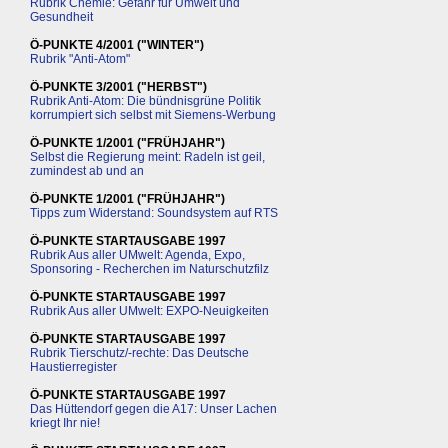
Rubrik Chemie: Gefahr für Umwelt und
Gesundheit
Ö-PUNKTE 4/2001 ("WINTER")
Rubrik "Anti-Atom"
Ö-PUNKTE 3/2001 ("HERBST")
Rubrik Anti-Atom: Die bündnisgrüne Politik
korrumpiert sich selbst mit Siemens-Werbung
Ö-PUNKTE 1/2001 ("FRÜHJAHR")
Selbst die Regierung meint: Radeln ist geil,
zumindest ab und an
Ö-PUNKTE 1/2001 ("FRÜHJAHR")
Tipps zum Widerstand: Soundsystem auf RTS
Ö-PUNKTE STARTAUSGABE 1997
Rubrik Aus aller UMwelt: Agenda, Expo,
Sponsoring - Recherchen im Naturschutzfilz
Ö-PUNKTE STARTAUSGABE 1997
Rubrik Aus aller UMwelt: EXPO-Neuigkeiten
Ö-PUNKTE STARTAUSGABE 1997
Rubrik Tierschutz/-rechte: Das Deutsche
Haustierregister
Ö-PUNKTE STARTAUSGABE 1997
Das Hüttendorf gegen die A17: Unser Lachen
kriegt Ihr nie!