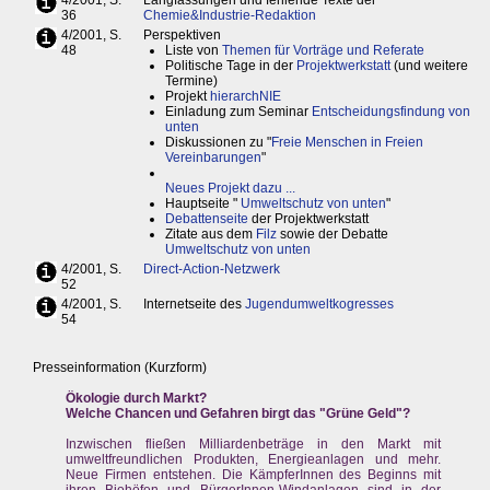
4/2001, S.
Langfassungen und fehlende Texte der
36
Chemie&Industrie-Redaktion
4/2001, S.
Perspektiven
48
Liste von
Themen für Vorträge und Referate
Politische Tage in der
Projektwerkstatt
(und weitere
Termine)
Projekt
hierarchNIE
Einladung zum Seminar
Entscheidungsfindung von
unten
Diskussionen zu "
Freie Menschen in Freien
Vereinbarungen
"
Neues Projekt dazu ...
Hauptseite "
Umweltschutz von unten
"
Debattenseite
der Projektwerkstatt
Zitate aus dem
Filz
sowie der Debatte
Umweltschutz von unten
4/2001, S.
Direct-Action-Netzwerk
52
4/2001, S.
Internetseite des
Jugendumweltkogresses
54
Presseinformation (Kurzform)
Ökologie durch Markt?
Welche Chancen und Gefahren birgt das "Grüne Geld"?
Inzwischen fließen Milliardenbeträge in den Markt mit
umweltfreundlichen Produkten, Energieanlagen und mehr.
Neue Firmen entstehen. Die KämpferInnen des Beginns mit