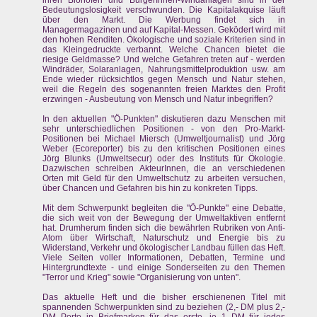
ihren Biohöfen und BürgerInnen-Windanlagen sind in der
Bedeutungslosigkeit verschwunden. Die Kapitalakquise läuft
über den Markt. Die Werbung findet sich in
Managermagazinen und auf Kapital-Messen. Geködert wird mit
den hohen Renditen. Ökologische und soziale Kriterien sind in
das Kleingedruckte verbannt. Welche Chancen bietet die
riesige Geldmasse? Und welche Gefahren treten auf - werden
Windräder, Solaranlagen, Nahrungsmittelproduktion usw. am
Ende wieder rücksichtlos gegen Mensch und Natur stehen,
weil die Regeln des sogenannten freien Marktes den Profit
erzwingen - Ausbeutung von Mensch und Natur inbegriffen?
In den aktuellen "Ö-Punkten" diskutieren dazu Menschen mit
sehr unterschiedlichen Positionen - von den Pro-Markt-
Positionen bei Michael Miersch (Umweltjournalist) und Jörg
Weber (Ecoreporter) bis zu den kritischen Positionen eines
Jörg Blunks (Umweltsecur) oder des Instituts für Ökologie.
Dazwischen schreiben AkteurInnen, die an verschiedenen
Orten mit Geld für den Umweltschutz zu arbeiten versuchen,
über Chancen und Gefahren bis hin zu konkreten Tipps.
Mit dem Schwerpunkt begleiten die "Ö-Punkte" eine Debatte,
die sich weit von der Bewegung der Umweltaktiven entfernt
hat. Drumherum finden sich die bewährten Rubriken von Anti-
Atom über Wirtschaft, Naturschutz und Energie bis zu
Widerstand, Verkehr und ökologischer Landbau füllen das Heft.
Viele Seiten voller Informationen, Debatten, Termine und
Hintergrundtexte - und einige Sonderseiten zu den Themen
"Terror und Krieg" sowie "Organisierung von unten".
Das aktuelle Heft und die bisher erschienenen Titel mit
spannenden Schwerpunkten sind zu beziehen (2,- DM plus 2,-