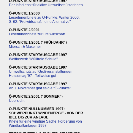
Ö-PUNKTE STARTAUSGABE 1997
Der Infodienst für aktive UmweltschützerInnen
Ö-PUNKTE 1/2000
LeserInnenbriefe zu Ö-Punkte, Winter 2000,
S. 62: "Freiwirtschaft - eine Alternative"
Ö-PUNKTE 2/2001
LeserInnenbriefe zur Freiwirtschaft
Ö-PUNKTE 1/2001 ("FRÜHJAHR")
Miersch & Maxeiner
Ö-PUNKTE STARTAUSGABE 1997
Wettbewerb "Müllfreie Schule"
Ö-PUNKTE STARTAUSGABE 1997
Umweltschutz auf Großveranstaltungen:
Hessentag '97 - Teilweise gut
Ö-PUNKTE STARTAUSGABE 1997
Ab 1. November gibt es die "Ö-Punkte"
Ö-PUNKTE 2/2001 ("SOMMER")
Übersicht
Ö-PUNKTE NULLNUMMER 1997:
SCHWERPUNKT WINDENERGIE - VON DER
IDEE BIS ZUR ANLAGE
Knete für eine windige Sache: Förderung von
Windkraftanlagen 1997