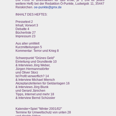
DM Porto in Briefmarken für das erste, je 1 DM für jedes
weitere Heft) bei der Redaktion Ö-Punkte, Ludwigstr. 11, 35447
Reiskirchen.
oe-punkte@gmx.de
INHALT DES HEFTES:
Pressetext 2
Inhalt, Vorwort 3
Debatte 4
Bücherliste 27
Impressum 23
Aus aller umWelt
Kurzmitteilungen 5
Kommentar: Terror und Krieg 8
Schwerpunkt "Grünes Geld"
Einleitung und Grundtexte 10
& Interviews Jörg Weber,
Jürgen Hermannsdörfer
und Oliver Storz
Ist Profit verwerflich? 14
& Interview Michael Miersch
Akzeptanzkriterien für Geldanlagen 16
& Interviews Jörg Blunk
und Gerard Jänichen
Tipps, Internet und mehr 18
& Interview Bernd Schüssler
Kalender+Spiel "Winter 2001/02"
Termine für Umweltschutz von unten 28