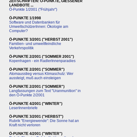
ZEITSCHRIFTEN: Ö-PUNKTE, GIESSENER
LANDBOTE ...
Ö-Punkte 1/2001 ("Frühjahr")
Ö-PUNKTE 1/1998
Software und Datenbanken für
UmweltschützerInnen: Ökologie am
Computer?
Ö-PUNKTE 3/2001 ("HERBST 2001")
Familien- und umweltfeindliche
Verkehrspolitik
Ö-PUNKTE 2/2001 ("SOMMER 2001")
Kopenhagen - ein RadlerInnenparadies
Ö-PUNKTE 2/2001 ("SOMMER")
Atomausstieg versus Klimaschutz: Wer
aussteigt, muß auch einsteigen
Ö-PUNKTE 2/2001 ("SOMMER")
Langfassungen zum Text "Uranmunition" in
den Ö-Punkte 2/2001
Ö-PUNKTE 4/2001 ("WINTER")
LeserInnenbriefe
Ö-PUNKTE 3/2001 ("HERBST")
Rubrik "Energiewende": Die Sonne hat an
Kraft nicht verloren
Ö-PUNKTE 4/2001 ("WINTER")