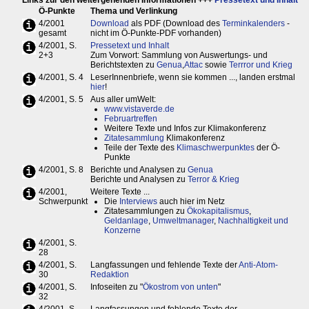
Links zur den weitergehenden Informationen +++
Pressetext und Inhalt
Ö-Punkte
Thema und Verlinkung
4/2001
Download
als PDF (Download des
Terminkalenders
-
gesamt
nicht im Ö-Punkte-PDF vorhanden)
4/2001, S.
Pressetext und Inhalt
2+3
Zum Vorwort: Sammlung von Auswertungs- und
Berichtstexten zu
Genua
,
Attac
sowie
Terrror und Krieg
4/2001, S. 4
LeserInnenbriefe, wenn sie kommen ..., landen erstmal
hier
!
4/2001, S. 5
Aus aller umWelt:
www.vistaverde.de
Februartreffen
Weitere Texte und Infos zur Klimakonferenz
Zitatesammlung
Klimakonferenz
Teile der Texte des
Klimaschwerpunktes
der Ö-
Punkte
4/2001, S. 8
Berichte und Analysen zu
Genua
Berichte und Analysen zu
Terror & Krieg
4/2001,
Weitere Texte ...
Schwerpunkt
Die
Interviews
auch hier im Netz
Zitatesammlungen zu
Ökokapitalismus
,
Geldanlage
,
Umweltmanager
,
Nachhaltigkeit und
Konzerne
4/2001, S.
28
4/2001, S.
Langfassungen und fehlende Texte der
Anti-Atom-
30
Redaktion
4/2001, S.
Infoseiten zu "
Ökostrom von unten
"
32