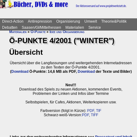
Direct-Action
Antirepression
Organisierung
Umwelt
Theorie&Politik
Debatten
Saasen/GI/Mittelhessen
Materialien
Service
Materialien
»
Ö-Punkte
»
Idee und Organisierung
Ö-PUNKTE 4/2001 ("WINTER")
Übersicht
Übersicht über die Langfassungen und weitergehenden Internetadressen
zu den Texten der Ö-Punkte 4/2001.
(
Download
Ö-Punkte: 14,6 MB
als PDF
,
Download
der Texte und Bilder
)
Neu!!!
Download des Spiels zu neuen Aktionen, kommenden Events,
Problemen der Linken und Infos über Termine
Selbstspielen, für Cafes, Aktionen, Weiterkopieren usw.
Farbversion (folgt in Kürze):
PDF
,
TIF
Schwarz-weiß-Version:
PDF
,
TIFF