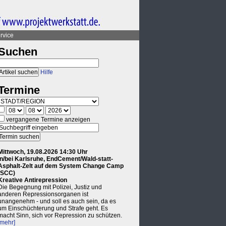
rvice
Suchen
Hilfe
Termine
vergangene Termine anzeigen
Mittwoch, 19.08.2026 14:30 Uhr
in/bei Karlsruhe, EndCement/Wald-statt-
Asphalt-Zelt auf dem System Change Camp
(SCC)
Kreative Antirepression
Die Begegnung mit Polizei, Justiz und
anderen Repressionsorganen ist
unangenehm - und soll es auch sein, da es
um Einschüchterung und Strafe geht. Es
macht Sinn, sich vor Repression zu schützen.
[mehr]