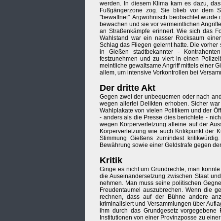
werden. In diesem Klima kam es dazu, dass
Fußgängerzone zog. Sie blieb vor dem S
"bewaffnet". Argwöhnisch beobachtet wurde di
bewachen und sie vor vermeintlichen Angriffe
an Straßenkämpfe erinnert. Wie sich das Fo
Wahlstand war ein nasser Rocksaum einer K
Schlag das Fliegen gelernt hatte. Die vorher 
in Gießen stadtbekannter - Kontrahente
festzunehmen und zu viert in einen Polize
meintliche gewaltsame Angriff mittels einer G
allem, um intensive Vorkontrollen bei Versa
Der dritte Akt
Gegen zwei der unbequemen oder nach and
wegen allerlei Delikten erhoben. Sicher w
Wahlplakate von vielen Politikern und der Ö
- anders als die Presse dies berichtete - n
wegen Körperverletzung alleine auf der Auss
Körperverletzung wie auch Kritikpunkt der 
Stimmung Gießens zumindest kritikwürdig
Bewährung sowie einer Geldstrafe gegen den
Kritik
Ginge es nicht um Grundrechte, man könnte
die Auseinandersetzung zwischen Staat und 
nehmen. Man muss seine politischen Gegner
Freudentaumel auszubrechen. Wenn die gen
rechnen, dass auf der Bühne andere anzu
kriminalisiert und Versammlungen über Aufl
ihm durch das Grundgesetz vorgegebene Ro
Institutionen von einer Provinzposse zu einer