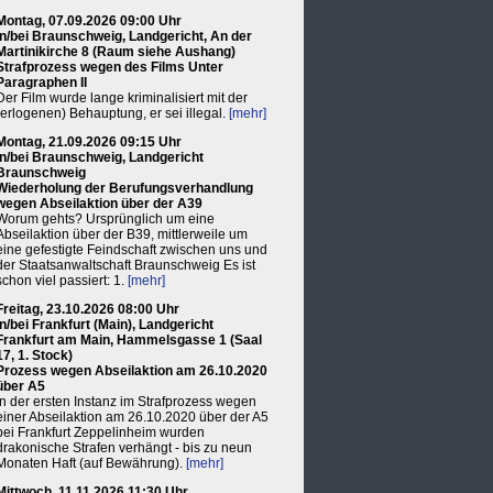
Montag, 07.09.2026 09:00 Uhr
in/bei Braunschweig, Landgericht, An der
Martinikirche 8 (Raum siehe Aushang)
Strafprozess wegen des Films Unter
Paragraphen II
Der Film wurde lange kriminalisiert mit der
(erlogenen) Behauptung, er sei illegal.
[mehr]
Montag, 21.09.2026 09:15 Uhr
in/bei Braunschweig, Landgericht
Braunschweig
Wiederholung der Berufungsverhandlung
wegen Abseilaktion über der A39
Worum gehts? Ursprünglich um eine
Abseilaktion über der B39, mittlerweile um
eine gefestigte Feindschaft zwischen uns und
der Staatsanwaltschaft Braunschweig Es ist
schon viel passiert: 1.
[mehr]
Freitag, 23.10.2026 08:00 Uhr
in/bei Frankfurt (Main), Landgericht
Frankfurt am Main, Hammelsgasse 1 (Saal
17, 1. Stock)
Prozess wegen Abseilaktion am 26.10.2020
über A5
In der ersten Instanz im Strafprozess wegen
einer Abseilaktion am 26.10.2020 über der A5
bei Frankfurt Zeppelinheim wurden
drakonische Strafen verhängt - bis zu neun
Monaten Haft (auf Bewährung).
[mehr]
Mittwoch, 11.11.2026 11:30 Uhr