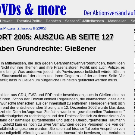
Umwelt
Theorie&Politik
Debatten
Saasen/GI/Mittelhessen
Materialien
Se
 Prozess: 2. Instanz II (2005)
 2005: AUSZUG AB SEITE 127
ben Grundrechte: Gießener
n in Mittelhessen, die sich gegen Gefahrenabwehrverordnungen, freiwilligen
 Nicht nur ihre Themen und ihre Präsenz stören Politik und auch Polizei, es
Palme bringt. Was anderswo jedoch als Provinzposse belächelt würde, führt in
 Staatsmacht auf der einen und ihren Gegnern auf der anderen Seite. Vor
dafür, dass in Gießen um bürgerliche Freiheiten gefürchtet werden muss.
lition aus CDU, FWG und FDP hatte beschlossen, auch in Gießen eine so
hren. Schon der Entwurf enthielt Regelungen, die klarmachten, dass eine
wünschte Menschen aus der Innenstadt zu entfernen. Hiergegen erhob sich
hrend der entscheidenden Sitzung am 12. Dezember 2002 wurde klar, dass
olizei ein Dorn im Auge war. Zunächst wurde mit gewaltbereiten "Autonomen"
lizeiaufgebot zu rechtfertigen und den Protest öffentlich zu denunzieren. An
rfand der damalige Bürgermeister und jetzige Oberbürgermeister Haumann
 Zuletzt kam es noch zu zwei Verhaftungen gegen Personen, die von der
efährlich angesehen wurden. Sie seien auf frischer Tat beim Ansprühen von
e mitgeteilt. Allerdings wurde dieser Vorwurf nie bewiesen, ein Verfahren