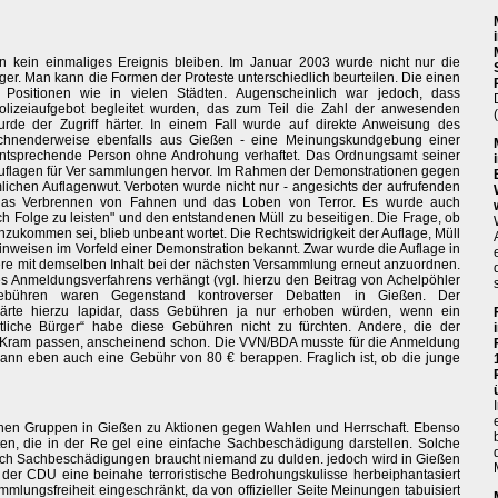
ten kein einmaliges Ereignis bleiben. Im Januar 2003 wurde nicht nur die
r. Man kann die Formen der Proteste unterschiedlich beurteilen. Die einen
. Positionen wie in vielen Städten. Augenscheinlich war jedoch, dass
zeiaufgebot begleitet wurden, das zum Teil die Zahl der anwesenden
rde der Zugriff härter. In einem Fall wurde auf direkte Anweisung des
eichnenderweise ebenfalls aus Gießen - eine Meinungskundgebung einer
ntsprechende Person ohne Androhung verhaftet. Das Ordnungsamt seiner
r Auflagen für Ver sammlungen hervor. Im Rahmen der Demonstrationen gegen
örmlichen Auflagenwut. Verboten wurde nicht nur - angesichts der aufrufenden
 das Verbrennen von Fahnen und das Loben von Terror. Es wurde auch
ch Folge zu leisten" und den entstandenen Müll zu beseitigen. Die Frage, ob
hzukommen sei, blieb unbeant wortet. Die Rechtswidrigkeit der Auflage, Müll
nweisen im Vorfeld einer Demonstration bekannt. Zwar wurde die Auflage in
e mit demselben Inhalt bei der nächsten Versammlung erneut anzuordnen.
nmeldungsverfahrens verhängt (vgl. hierzu den Beitrag von Achelpöhler
ebühren waren Gegenstand kontroverser Debatten in Gießen. Der
klärte hierzu lapidar, dass Gebühren ja nur erhoben würden, wenn ein
tliche Bürger“ habe diese Gebühren nicht zu fürchten. Andere, die der
en Kram passen, anscheinend schon. Die VVN/BDA musste für die Anmeldung
n eben auch eine Gebühr von 80 € berappen. Fraglich ist, ob die junge
hen Gruppen in Gießen zu Aktionen gegen Wahlen und Herrschaft. Ebenso
, die in der Re gel eine einfache Sachbeschädigung darstellen. Solche
 Auch Sachbeschädigungen braucht niemand zu dulden. jedoch wird in Gießen
m der CDU eine beinahe terroristische Bedrohungskulisse herbeiphantasiert
lungsfreiheit eingeschränkt, da von offizieller Seite Meinungen tabuisiert