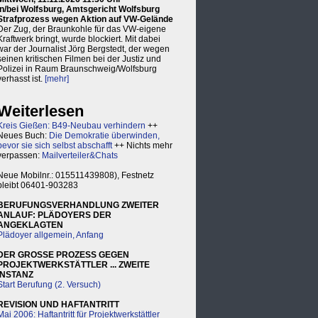
in/bei Wolfsburg, Amtsgericht Wolfsburg
Strafprozess wegen Aktion auf VW-Gelände
Der Zug, der Braunkohle für das VW-eigene
Kraftwerk bringt, wurde blockiert. Mit dabei
war der Journalist Jörg Bergstedt, der wegen
seinen kritischen Filmen bei der Justiz und
Polizei in Raum Braunschweig/Wolfsburg
verhasst ist.
[mehr]
Weiterlesen
Kreis Gießen: B49-Neubau verhindern
++
Neues Buch:
Die Demokratie überwinden,
bevor sie sich selbst abschafft
++ Nichts mehr
verpassen:
Mailverteiler&Chats
Neue Mobilnr.: 015511439808), Festnetz
bleibt 06401-903283
BERUFUNGSVERHANDLUNG ZWEITER
ANLAUF: PLÄDOYERS DER
ANGEKLAGTEN
Plädoyer allgemein, Anfang
DER GROSSE PROZESS GEGEN
PROJEKTWERKSTÄTTLER ... ZWEITE
INSTANZ
Start Berufung (2. Versuch)
REVISION UND HAFTANTRITT
Mai 2006: Haftantritt für Projektwerkstättler