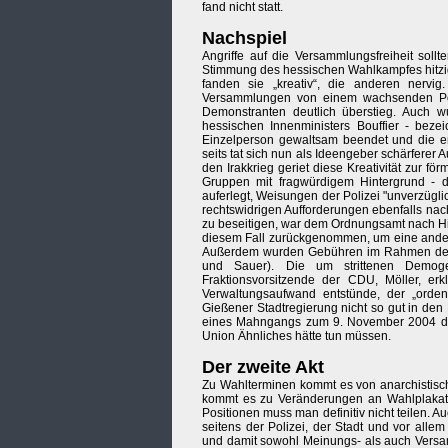
fand nicht statt.
Nachspiel
Angriffe auf die Versammlungsfreiheit soll
Stimmung des hessischen Wahlkampfes hitzige
fanden sie „kreativ“, die anderen nervig
Versammlungen von einem wachsenden Poli
Demonstranten deutlich überstieg. Auch wu
hessischen Innenministers Bouffier - bez
Einzelperson gewaltsam beendet und die e
seits tat sich nun als Ideengeber schärfere
den Irakkrieg geriet diese Kreativität zur f
Gruppen mit fragwürdigem Hintergrund -
auferlegt, Weisungen der Polizei "unverzügli
rechtswidrigen Aufforderungen ebenfalls nac
zu beseitigen, war dem Ordnungsamt nach Hi
diesem Fall zurückgenommen, um eine ander
Außerdem wurden Gebühren im Rahmen des A
und Sauer). Die um strittenen Demog
Fraktionsvorsitzende der CDU, Möller, er
Verwaltungsaufwand entstünde, der „orden
Gießener Stadtregierung nicht so gut in d
eines Mahngangs zum 9. November 2004 dan
Union Ähnliches hätte tun müssen.
Der zweite Akt
Zu Wahlterminen kommt es von anarchistisc
kommt es zu Veränderungen an Wahlplakaten
Positionen muss man definitiv nicht teilen.
seitens der Polizei, der Stadt und vor alle
und damit sowohl Meinungs- als auch Versamm