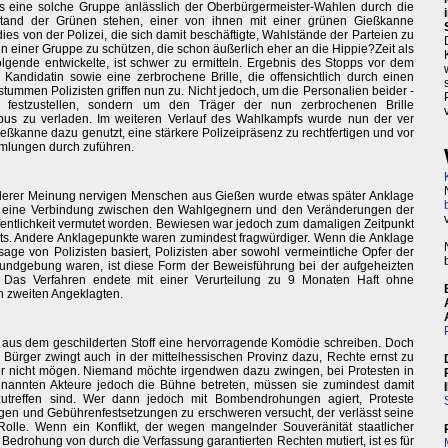
 eine solche Gruppe anlässlich der Oberbürgermeister-Wahlen durch die
tand der Grünen stehen, einer von ihnen mit einer grünen Gießkanne
es von der Polizei, die sich damit beschäftigte, Wahlstände der Parteien zu
n einer Gruppe zu schützen, die schon äußerlich eher an die Hippie?Zeit als
lgende entwickelte, ist schwer zu ermitteln. Ergebnis des Stopps vor dem
andidatin sowie eine zerbrochene Brille, die offensichtlich durch einen
stummen Polizisten griffen nun zu. Nicht jedoch, um die Personalien beider -
n festzustellen, sondern um den Träger der nun zerbrochenen Brille
ibus zu verladen. Im weiteren Verlauf des Wahlkampfs wurde nun der ver
ießkanne dazu genutzt, eine stärkere Polizeipräsenz zu rechtfertigen und vor
mmlungen durch zuführen.
erer Meinung nervigen Menschen aus Gießen wurde etwas später Anklage
ar eine Verbindung zwischen den Wahlgegnern und den Veränderungen der
ffentlichkeit vermutet worden. Bewiesen war jedoch zum damaligen Zeitpunkt
ichts. Andere Anklagepunkte waren zumindest fragwürdiger. Wenn die Anklage
age von Polizisten basiert, Polizisten aber sowohl vermeintliche Opfer der
Kundgebung waren, ist diese Form der Beweisführung bei der aufgeheizten
. Das Verfahren endete mit einer Verurteilung zu 9 Monaten Haft ohne
 zweiten Angeklagten.
 aus dem geschilderten Stoff eine hervorragende Komödie schreiben. Doch
Bürger zwingt auch in der mittelhessischen Provinz dazu, Rechte ernst zu
 nicht mögen. Niemand möchte irgendwen dazu zwingen, bei Protesten in
annten Akteure jedoch die Bühne betreten, müssen sie zumindest damit
treffen sind. Wer dann jedoch mit Bombendrohungen agiert, Proteste
agen und Gebührenfestsetzungen zu erschweren versucht, der verlässt seine
lle. Wenn ein Konflikt, der wegen mangelnder Souveränität staatlicher
 Bedrohung von durch die Verfassung garantierten Rechten mutiert, ist es für