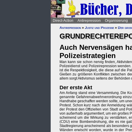
Direct-Action
Antirepression
Organisierung
Antirepression
»
Justiz und Prozesse
»
Der große
GRUNDRECHTEREPORT
Auch Nervensägen ha
Polizeistrategien
Man kann sie schon nervig finden, Aktiviste
Polizeidienst und Polizeirepression wenden.
ist die Respektlosigkeit, die diese auf die 
Gießen zu größeren Konflikten zwischen der
allem sorgt Aktivismus seitens der Behörden 
Der erste Akt
Am Anfang stand eine Versammlung. Die Koa
genannte Gefahrenabwehrverordnung einzufü
Handhabe geschaffen werden sollte, um uner
Protest. Schon kurz nach der Anmeldung wä
der Protest den Offiziellen von Stadt und P
von außerhalb argumentiert, um ein großes Po
scheinend um die Wirkung zu verstärken, e
(CDU) eine Bombendrohung, die es nie gab.
Stadtregierung anscheinend als besonders g
Wänden erwischt worden, wurde in der Press