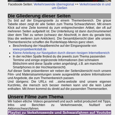
Facebook-Seiten:
Verkehrswende überregional
++
Verkehrswende in und
um Gießen
Die Gliederung dieser Seiten
Du bist auf der Eingangsseite zu einem Themenbereich. Die graue
Tabelle oben zeigt dir alle Seiten zum Thema Schwarzfahren. Mit einem
Klick auf eine Zeile kommst du zum entsprechenden Artikel, der oft auf
mehreren Seiten aufgeteilt ist. Die Unterteilung ist dann durchnummeriert
über dem Titel zu sehen (schwarz der Abschnitt, in dem du gerade bist,
blau die weiteren zum Anklicken). Die Gesamtübersicht über alle unsere
Themenbereiche schaffen die Runterklapp-Menüs ganz oben.
Beschreibung der Hauptbereiche auf der Eingangsseite von
www.projektwerkstatt.de
Kleine Anleitung zur Navigation durch diesen riesigen Internetbereich
In der rechten Spalte findest du die jeweils zum Thema passenden
Termine und einige ergänzende Informationen (bei schmalem
Bildschirm wird diese Spalte unten angehängt, z.B. am manchen
Smartphones in der Hochkantansicht).
Auf dieser Seite präsentieren wir neben der Seitenübersicht noch unsere
Film- und Materialsammlungen sowie ausgewählte andere Informationen
und Angebote, die zum Themenbereich passen.
Und übrigens: Die URLs mit ...siehe.website sind unsere eigenen
Kurzlinks, die mensch sich besser merken kann und die kein Label
enthalten. Mit ihnen kommst du direkt auf die passenden Themenseiten.
Unsere Filme zum Thema
Wir haben etliche Videos gesammelt und auch selbst produziert mit Tipps,
Infos und Berichten zu Verkehrswende, Nulltarif und
Aktionsschwarzfahren.
Playlist zu Verkehrswende und Schwarzfahren auf Youtube