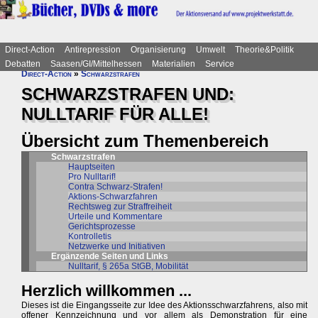
Direct-Action
Antirepression
Organisierung
Umwelt
Theorie&Politik
Debatten
Saasen/GI/Mittelhessen
Materialien
Service
Direct-Action
»
Schwarzstrafen
SCHWARZSTRAFEN UND:
NULLTARIF FÜR ALLE!
Übersicht zum Themenbereich
Schwarzstrafen
Hauptseiten
Pro Nulltarif!
Contra Schwarz-Strafen!
Aktions-Schwarzfahren
Rechtsweg zur Straffreiheit
Urteile und Kommentare
Gerichtsprozesse
Kontrolletis
Netzwerke und Initiativen
Ergänzende Seiten und Links
Nulltarif, § 265a StGB, Mobilität
Herzlich willkommen ...
Dieses ist die Eingangsseite zur Idee des Aktionsschwarzfahrens, also mit
offener Kennzeichnung und vor allem als Demonstration für eine