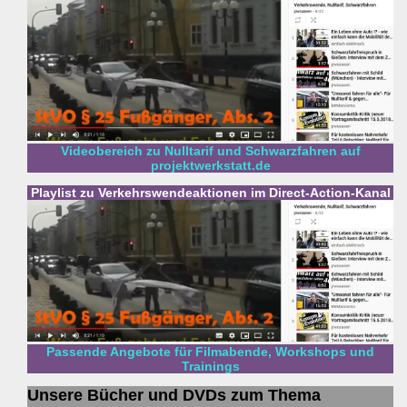
Videobereich zu Nulltarif und Schwarzfahren auf
projektwerkstatt.de
Playlist zu Verkehrswendeaktionen im Direct-Action-Kanal
Passende Angebote für Filmabende, Workshops und
Trainings
Unsere Bücher und DVDs zum Thema