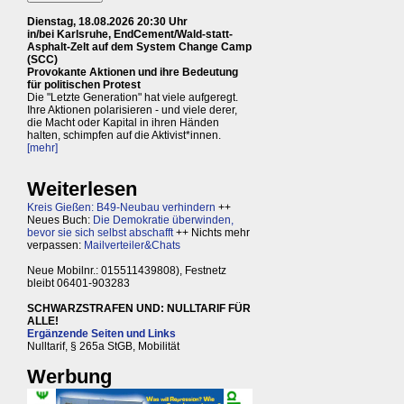
Dienstag, 18.08.2026 20:30 Uhr
in/bei Karlsruhe, EndCement/Wald-statt-
Asphalt-Zelt auf dem System Change Camp
(SCC)
Provokante Aktionen und ihre Bedeutung
für politischen Protest
Die "Letzte Generation" hat viele aufgeregt.
Ihre Aktionen polarisieren - und viele derer,
die Macht oder Kapital in ihren Händen
halten, schimpfen auf die Aktivist*innen.
[mehr]
Weiterlesen
Kreis Gießen: B49-Neubau verhindern
++
Neues Buch:
Die Demokratie überwinden,
bevor sie sich selbst abschafft
++ Nichts mehr
verpassen:
Mailverteiler&Chats
Neue Mobilnr.: 015511439808), Festnetz
bleibt 06401-903283
SCHWARZSTRAFEN UND: NULLTARIF FÜR
ALLE!
Ergänzende Seiten und Links
Nulltarif, § 265a StGB, Mobilität
Werbung