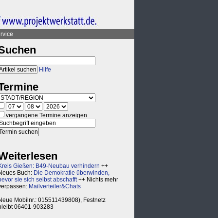
rvice
Suchen
Hilfe
Termine
vergangene Termine anzeigen
Weiterlesen
Kreis Gießen: B49-Neubau verhindern
++
Neues Buch:
Die Demokratie überwinden,
bevor sie sich selbst abschafft
++ Nichts mehr
verpassen:
Mailverteiler&Chats
Neue Mobilnr.: 015511439808), Festnetz
bleibt 06401-903283