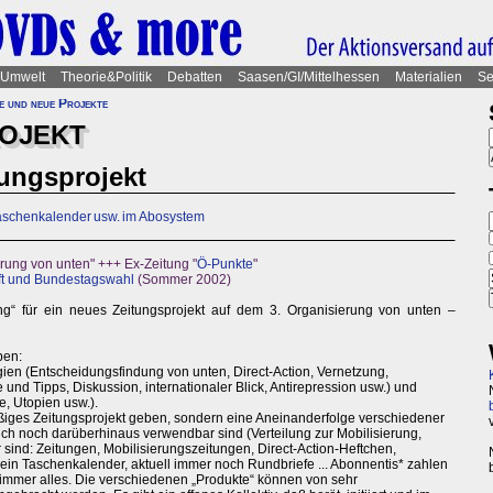
Umwelt
Theorie&Politik
Debatten
Saasen/GI/Mittelhessen
Materialien
Se
e und neue Projekte
ROJEKT
ungsprojekt
 Taschenkalender usw. im Abosystem
rung von unten" +++ Ex-Zeitung "
Ö-Punkte
"
ft und Bundestagswahl
(Sommer 2002)
ing“ für ein neues Zeitungsprojekt auf dem 3. Organisierung von unten –
ben:
n (Entscheidungsfindung von unten, Direct-Action, Vernetzung,
 und Tipps, Diskussion, internationaler Blick, Antirepression usw.) und
te, Utopien usw.).
äßiges Zeitungsprojekt geben, sondern eine Aneinanderfolge verschiedener
uch noch darüberhinaus verwendbar sind (Verteilung zur Mobilisierung,
 sind: Zeitungen, Mobilisierungszeitungen, Direct-Action-Heftchen,
 ein Taschenkalender, aktuell immer noch Rundbriefe ... Abonnentis* zahlen
mmer alles. Die verschiedenen „Produkte“ können von sehr