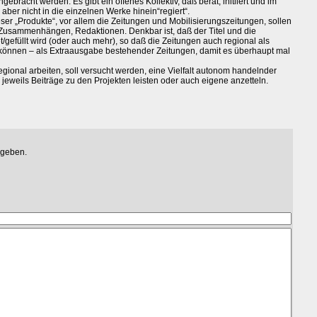
gebracht werden. Es gibt ein offenes Kollektiv, daß berät, initiiert und im
aber nicht in die einzelnen Werke hinein“regiert“.
ser „Produkte“, vor allem die Zeitungen und Mobilisierungszeitungen, sollen
Zusammenhängen, Redaktionen. Denkbar ist, daß der Titel und die
t/gefüllt wird (oder auch mehr), so daß die Zeitungen auch regional als
 können – als Extraausgabe bestehender Zeitungen, damit es überhaupt mal
regional arbeiten, soll versucht werden, eine Vielfalt autonom handelnder
jeweils Beiträge zu den Projekten leisten oder auch eigene anzetteln.
egeben.