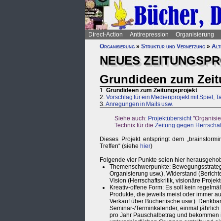
Direct-Action
Antirepression
Organisierung
Organisierung
»
Struktur und Vernetzung
»
Alt
NEUES ZEITUNGSP
Grundideen zum Zeit
1.
Grundideen zum Zeitungsprojekt
2.
Vorschlag für ein Medienprojekt mit Spiel,
3.
Anregungen in Mails usw.
Siehe auch:
Projektübersicht
"Organisie
Technix für die
Zeitung gegen Herrscha
Dieses Projekt entspringt dem „brainstorm
Treffen“ (siehe
hier
)
Folgende vier Punkte seien hier herausgeho
Themenschwerpunkte: Bewegungsstrategie
Organisierung usw.), Widerstand (Berichte
Vision (Herrschaftskritik, visionäre Projek
Kreativ-offene Form: Es soll kein regelm
Produkte, die jeweils meist oder immer a
Verkauf über Büchertische usw.). Denkbar
Seminar-/Terminkalender, einmal jährlich
pro Jahr Pauschalbetrag und bekommen i