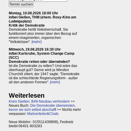
Montag, 10.08.2026 18:00 Uhr
in/bei Gießen, THM (ehem. Roxy-Kino am
Ludwigsplatz)
Kritik der Demokratie
Demokratie heißt Volksherrschaft. Sie
funktioniert also immer über den Bezug auf
einem imaginierten, organischen
"Volkskörper".
[mehr]
Mittwoch, 19.08.2026 16:30 Uhr
in/bei Karlsruhe, System Change Camp
(SCC)
Demokratie retten oder überwinden?
Ist die Demokratie zu retten? Und wäre das
überhaupt gut? Gerne wird ja Winston
Churchill zitiert, der 1947 sagte: "Demokratie
ist die schlechteste Regierungsform - außer
all den anderen Formen".
[mehr]
Weiterlesen
Kreis Gießen: B49-Neubau verhindern
++
Neues Buch:
Die Demokratie überwinden,
bevor sie sich selbst abschafft
++ Nichts mehr
verpassen:
Mailverteiler&Chats
Neue Mobilnr.: 015511439808), Festnetz
bleibt 06401-903283