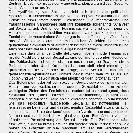
Zentrum. Dieser Text ist aus der Frage entstanden, warum dieser Gedanke
solche Ablehnung auslöst.
Die Mystifizierung von Sexualität zieht sich durch alle politischen
Spektren. Für Konservative ist die Regulierung von Sexualität einer der
Eckpfeiler einer "moralischen" Gesellschaft. Die rechtsextreme und
frauenhassende Manosphere baut ihre komplette sogenannte "Analyse"
auf Sexualität auf. Und für den Feminismus war und ist das Thema die
Hauptspaltungsfrage schlechthin. Eine der relevantesten Einteilungen des
Feminismus in verschiedene Strömungen ist die in "sex-negativ" und "sex-
positiv". All diese extrem unterschiedlichen Ansichten haben eins
gemeinsam: Sexualität wird auf irgendeine Art und Weise mystifiziert und
auch politisiert, sei es als etwas "Heiliges" oder "Böses".
Eine Frage die sich an der Stelle stellt: warum übernimmt der Feminismus
mit der Mystifizierung von Sexualität eine der grundlegenden Ideologien
des Patriarchats und streitet sich nur noch darum, ob Sex jetzt etwas
Befreiendes oder Unterdrückendes ist, aber stellt nicht einmal ganz
grundsätzlich die Annahme in Frage, das Sexualität aus ihrem
gesellschaftlich-patriarchalen Kontext gelöst mehr sein muss als ein
Hobby (und wenn gewollt auch eine Möglichkeit der Fortpflanzung)?
Das Bekämpfen jeder Art von sexueller Gewalt sowie der patriarchalen
Regulierung von weiblicher und queerer Sexualität gehören zu den
wichtigsten Zielen des Feminismus. Insofern ist es naheliegend, dass
Sexualität bei (auch unterschiedlich ausfallenden) feministischen
Analysen eine wichtige Rolle spielt. Allerdings schaffen Glaubenssätze
wie das sexpositive "ausgelebte Sexualität ist notwendiger Teil
feministischer Befreiung" und das sexnegative "Sexualität ist zwangsläufig
Teil patriarchaler Unterdrückung" eine neue Mystifizierung und auch neue
Normen und damit letztlich Marginalisierungen. Eine Alternative dazu
könnte eine Profanisierung von Sexualität sein. Das Ziel hiervon wäre
eine Welt, in der mehrmals am Tag mit wechselnden Partner*innen Sex
haben so akzeptiert ist wie mehrmals am Tag mit verschiedenen
Partner*innen Schach zu spielen, immer nur mit der gleichen Person Sex