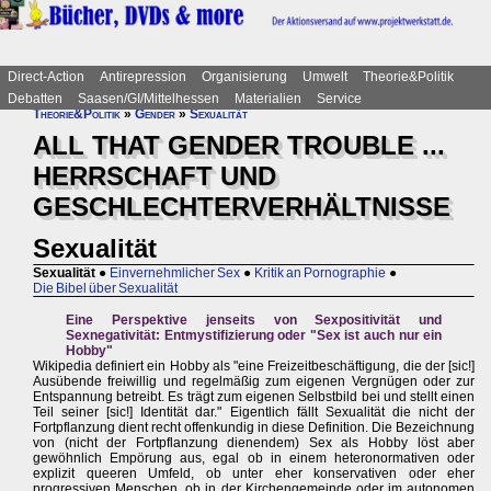
Direct-Action
Antirepression
Organisierung
Umwelt
Theorie&Politik
Debatten
Saasen/GI/Mittelhessen
Materialien
Service
Theorie&Politik
»
Gender
»
Sexualität
ALL THAT GENDER TROUBLE ...
HERRSCHAFT UND
GESCHLECHTERVERHÄLTNISSE
Sexualität
Sexualität
●
Einvernehmlicher Sex
●
Kritik an Pornographie
●
Die Bibel über Sexualität
Eine Perspektive jenseits von Sexpositivität und
Sexnegativität: Entmystifizierung oder "Sex ist auch nur ein
Hobby"
Wikipedia definiert ein Hobby als "eine Freizeitbeschäftigung, die der [sic!]
Ausübende freiwillig und regelmäßig zum eigenen Vergnügen oder zur
Entspannung betreibt. Es trägt zum eigenen Selbstbild bei und stellt einen
Teil seiner [sic!] Identität dar." Eigentlich fällt Sexualität die nicht der
Fortpflanzung dient recht offenkundig in diese Definition. Die Bezeichnung
von (nicht der Fortpflanzung dienendem) Sex als Hobby löst aber
gewöhnlich Empörung aus, egal ob in einem heteronormativen oder
explizit queeren Umfeld, ob unter eher konservativen oder eher
progressiven Menschen, ob in der Kirchengemeinde oder im autonomen