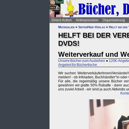
Direct-Action
Antirepression
Organisierung
Materialien
»
SeitenHieb-Verlag
»
Helft bei der
HELFT BEI DER VE
DVDS!
Weiterverkauf und W
Unsere Bücher zum Ausleihen
●
120€-Angebot
Angebot für Büchertische
Wir suchen WeiterverkäuferInnen/Versände/Ve
melden! - ob Infoladen, Buchhändler*in oder G
Für alle, die regelmäßig unsere Bücher verk
gewähren wir glatte 50% Rabatte - dann auch
uns zuviel Arbeit - wir sind ja auch Aktivisti
Konta