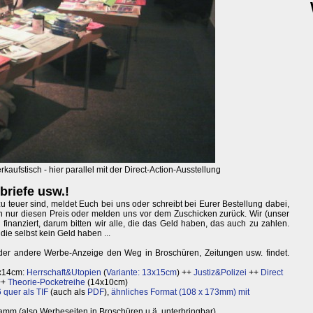
kaufstisch - hier parallel mit der Direct-Action-Ausstellung
riefe usw.!
u teuer sind, meldet Euch bei uns oder schreibt bei Eurer Bestellung dabei,
nn nur diesen Preis oder melden uns vor dem Zuschicken zurück. Wir (unser
 finanziert, darum bitten wir alle, die das Geld haben, das auch zu zahlen.
die selbst kein Geld haben ...
oder andere Werbe-Anzeige den Weg in Broschüren, Zeitungen usw. findet.
4x14cm:
Herrschaft&Utopien
(
Variante: 13x15cm
) ++
Justiz&Polizei
++
Direct
++
Theorie-Pocketreihe
(14x10cm)
 quer als TIF
(auch als
PDF
),
ähnliches Format (108 x 173mm) mit
amm (also Werbeseiten in Broschüren u.ä. unterbringbar)