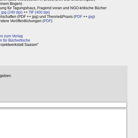
einem Bogen)
bung für Tagungshaus, Fragend voran und NGO-kritische Bücher
+
jpg (240 dpi)
++
TIF (400 dpi)
schaften (PDF ++ jpg) und Theorie&Praxis (
PDF
++
jpg
)
ere Veröffentlichungen (
PDF
)
fos zum Verlag
n für Büchertische
ojektwerkstatt Saasen"
egeben.