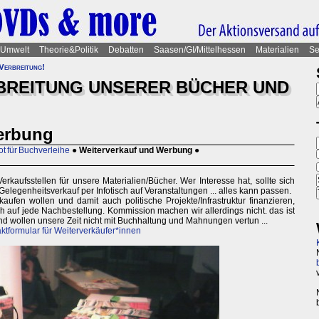
Umwelt
Theorie&Politik
Debatten
Saasen/GI/Mittelhessen
Materialien
Se
 Verbreitung!
RBREITUNG UNSERER BÜCHER UND
erbung
 für Buchverleihe
●
Weiterverkauf und Werbung
●
rkaufsstellen für unsere Materialien/Bücher. Wer Interesse hat, sollte sich
elegenheitsverkauf per Infotisch auf Veranstaltungen ... alles kann passen.
aufen wollen und damit auch politische Projekte/Infrastruktur finanzieren,
 auf jede Nachbestellung. Kommission machen wir allerdings nicht. das ist
s und wollen unsere Zeit nicht mit Buchhaltung und Mahnungen vertun ...
ktformular für Weiterverkäufer*innen