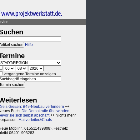
rvice
Suchen
Hilfe
Termine
vergangene Termine anzeigen
Weiterlesen
Kreis Gießen: B49-Neubau verhindern
++
Neues Buch:
Die Demokratie überwinden,
bevor sie sich selbst abschafft
++ Nichts mehr
verpassen:
Mailverteiler&Chats
Neue Mobilnr.: 015511439808), Festnetz
bleibt 06401-903283