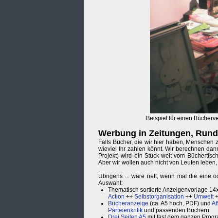
Beispiel für einen Bücherver
Werbung in Zeitungen, Rundb
Falls Bücher, die wir hier haben, Menschen z
wieviel Ihr zahlen könnt. Wir berechnen da
Projekt) wird ein Stück weit vom Büchertisch
Aber wir wollen auch nicht von Leuten leben, 
Übrigens ... wäre nett, wenn mal die eine 
Auswahl:
Thematisch sortierte Anzeigenvorlage 1
Action
++
Selbstorganisation
++
Umwelt
Bücheranzeige
(ca. A5 hoch, PDF) und
A6
Parteienkritik
und passenden Büchern
Drei Seiten A5
mit fast dem ganzen Progr