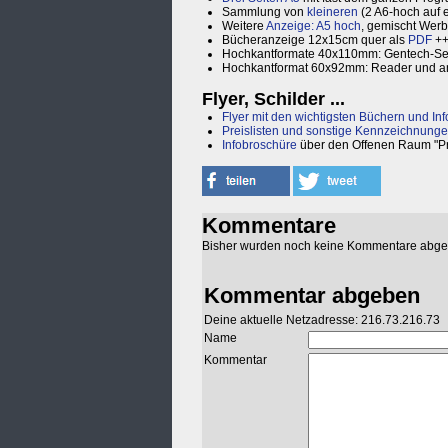
Sammlung von
kleineren
(2 A6-hoch auf 
Weitere
Anzeige: A5 hoch
, gemischt Wer
Bücheranzeige 12x15cm quer als
PDF
+
Hochkantformate 40x110mm: Gentech-Seil
Hochkantformat 60x92mm: Reader und and
Flyer, Schilder ...
Flyer mit den wichtigsten Büchern und In
Preislisten und sonstige Kennzeichnunge
Infobroschüre
über den Offenen Raum "Pr
Kommentare
Bisher wurden noch keine Kommentare abg
Kommentar abgeben
Deine aktuelle Netzadresse: 216.73.216.73
Name
Kommentar