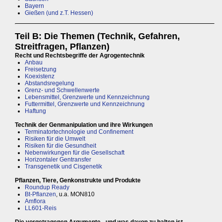
Bayern
Gießen (und z.T. Hessen)
Teil B: Die Themen (Technik, Gefahren,
Streitfragen, Pflanzen)
Recht und Rechtsbegriffe der Agrogentechnik
Anbau
Freisetzung
Koexistenz
Abstandsregelung
Grenz- und Schwellenwerte
Lebensmittel, Grenzwerte und Kennzeichnung
Futtermittel, Grenzwerte und Kennzeichnung
Haftung
Technik der Genmanipulation und ihre Wirkungen
Terminatortechnologie und Confinement
Risiken für die Umwelt
Risiken für die Gesundheit
Nebenwirkungen für die Gesellschaft
Horizontaler Gentransfer
Transgenetik und Cisgenetik
Pflanzen, Tiere, Genkonstrukte und Produkte
Roundup Ready
Bt-Pflanzen
, u.a. MON810
Amflora
LL601-Reis
Die vorgetragenen Argumente - und was davon zu halten ist