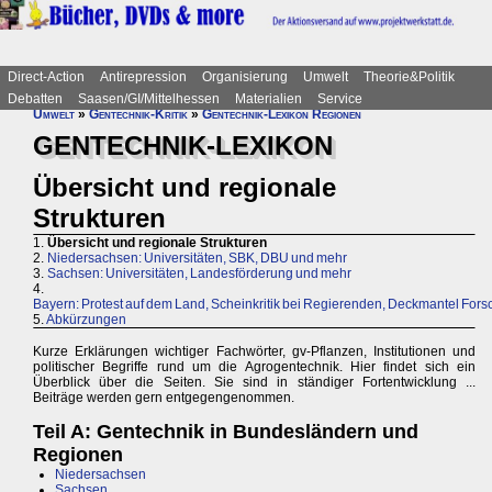
Direct-Action
Antirepression
Organisierung
Umwelt
Theorie&Politik
Debatten
Saasen/GI/Mittelhessen
Materialien
Service
Umwelt
»
Gentechnik-Kritik
»
Gentechnik-Lexikon Regionen
GENTECHNIK-LEXIKON
Übersicht und regionale
Strukturen
1.
Übersicht und regionale Strukturen
2.
Niedersachsen: Universitäten, SBK, DBU und mehr
3.
Sachsen: Universitäten, Landesförderung und mehr
4.
Bayern: Protest auf dem Land, Scheinkritik bei Regierenden, Deckmantel For
5.
Abkürzungen
Kurze Erklärungen wichtiger Fachwörter, gv-Pflanzen, Institutionen und
politischer Begriffe rund um die Agrogentechnik. Hier findet sich ein
Überblick über die Seiten. Sie sind in ständiger Fortentwicklung ...
Beiträge werden gern entgegengenommen.
Teil A: Gentechnik in Bundesländern und
Regionen
Niedersachsen
Sachsen