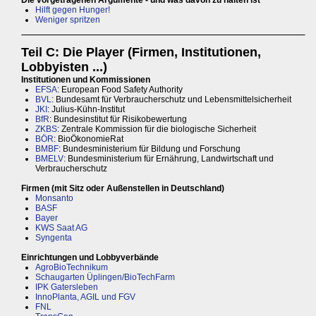
Hilft gegen Hunger!
Weniger spritzen
Teil C: Die Player (Firmen, Institutionen,
Lobbyisten ...)
Institutionen und Kommissionen
EFSA
: European Food Safety Authority
BVL
: Bundesamt für Verbraucherschutz und Lebensmittelsicherheit
JKI
: Julius-Kühn-Institut
BfR
: Bundesinstitut für Risikobewertung
ZKBS
: Zentrale Kommission für die biologische Sicherheit
BÖR
: BioÖkonomieRat
BMBF
: Bundesministerium für Bildung und Forschung
BMELV
: Bundesministerium für Ernährung, Landwirtschaft und
Verbraucherschutz
Firmen (mit Sitz oder Außenstellen in Deutschland)
Monsanto
BASF
Bayer
KWS Saat AG
Syngenta
Einrichtungen und Lobbyverbände
AgroBioTechnikum
Schaugarten Üplingen/BioTechFarm
IPK Gatersleben
InnoPlanta, AGIL und FGV
FNL