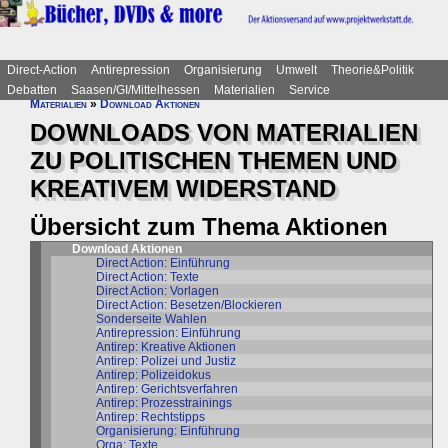
Direct-Action
Antirepression
Organisierung
Umwelt
Theorie&Politik
Debatten
Saasen/GI/Mittelhessen
Materialien
Service
Materialien
»
Download Aktionen
DOWNLOADS VON MATERIALIEN
ZU POLITISCHEN THEMEN UND
KREATIVEM WIDERSTAND
Übersicht zum Thema Aktionen
Download Aktionen
Direct Action: Einführung
Direct Action: Texte
Direct Action: Vorlagen
Direct Action: Besetzen/Blockieren
Sonderseite Wahlen
Antirepression: Einführung
Antirep: Kreative Aktionen
Antirep: Polizei und Justiz
Antirep: Polizeidokus
Antirep: Gerichtsverfahren
Antirep: Prozesstrainings
Antirep: Rechtstipps
Organisierung: Einführung
Orga: Texte