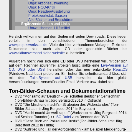
Orga: Aktionsauswertung
Orga: NGO-Kritik
Orga: Reader/Ausstellung
Projektwerkstatt Saasen
Alle Bücher und Broschüren
Ergänzende Seiten und Links
Umweltthemen, Hilfsmittel
Herzlich willkommen auf den Seiten mit vielen Downloads. Diese liegen
verteilt in den verschiedenen Themenbereichen der
www.projektwerkstatt.de
. Viele der hier vorhandenen Vorlagen, Texte und
Dokumente sind auch als CD oder gedruckte Bücher bei
www.aktionsversand.siehe.website
zu bestellen.
Außerdem noch: Wer sich eine CD oder DVD herstellen will, mit der sich
auf dem Rechner spurenfrei arbeiten lässt, sollte eine
Live-Version auf
CD, DVD oder USB
herstellen oder das neu entwickelte
ReactOS
(Windows-Nachbau) probieren. Ein hoher Sicherheitsstandard lässt sich
mit dem
Tails-System auf USB
herstellen, da hier gleich
Verschlüsselungen, verschlüsselter Email-Verkehr usw. dabei sind.
Ton-Bilder-Schauen und Dokumentationsfilme
DVD "Monsanto auf Deutsch - Seilschaften deutscher Gentechnik"
(Ton-Bilder-Schau mit Jörg Bergstedt 2010 in Ostrach)
DVD "Die Mischung macht's - Strategien des Widerstandes" (Ton-
Bilder-Schau mit Jörg Bergstedt 2014 in Bayreuth)
DVD "Macht macht Umwelt kaputt" (Workshop mit Jörg Bergstedt 2014
auf Schloss Tonndorf) ++
ISO-Datei
zum Brennen der DVD
DVD "Fiese Trick von Polizei und Justiz" (Ton-Bilder-Schau mit Jörg
Bergstedt 2012 in Fulda)
DVD "Aufstieg und Fall der Agrogentechnik am Beispiel Mecklenburg-