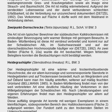
waldangrenzende Gras- und Krautvegetation sowie als Imago eine
Strauch- und Baumschicht. Die Art ist mäßig wärmeliebend. Aufgrund der
versteckten Lebensweise und der damit verbundenen schlechten
Erfaßbarkeit, ist die Verbreitung nur unzureichend dokumentiert (DETZEL
1992). Das Vorkommen auf Fläche 4 dürfte wohl mit dem Waldrand in
Verbindung stehen.
Zweipunkt-Dornschrecke
(Tetrix bipunctata)
: R.L. SchA: V/ BW: 3
Die Art ist ein typischer Bewohner der süddeutschen Kalktrockenrasen mit
eindeutiger Bevorzugung sehr warmer Biotope mit geringem Bewuchs. In
Baden- Württemberg ist diese Art verstreut verbreitet und kommt nur auf
der Schwäbischen Alb, im Südschwarzwald und auf der
oberschwäbischen Hochmoorplatte häufiger vor (DETZEL 1992). An zwei
Stellen (Fläche 9, 10a) wurde die Art beobachtet. Wegen fehlender
Belegtiere konnten die Beobachtungen nicht bestätigt werden.
Heidegrashüpfer
(Stenobothrus lineatus)
: R.L. BW: 3
Der Heidegrashüpfer ist eine wärme- und trockenheitsuebende
Heuschrecke, die vor allem kurzrasige und sonnenexponierte Standorte in
Heidegebieten und auf Trockenrasen besiedelt. Auch an Wegrändern und
auf Ödland kann man ihn häufig antreffen, seltener auf mäßig feuchten
Grünland (BELLMANN 1985). In Baden-Württemberg findet man von der
weit verbreiteten Art eine deutliche Häufüng der Vorkommen in den
Mittelgebirgslagen der Schwäbischen Alb. Nach Literaturangaben und
eigenen Erfahrungen findet man den Heidegrashüpfer vor allem auf
Weiden.
Diese auffällig singende Art konnte mit wenigen Exemplaren in einem
kleinflächigen, südexponierten Bereich des Halbtrockenrasens (Fläche 2)
aufgespürt werden. Der Fundort zahlt zu den trockensten Stellen im
Untersuchungsgebiet.