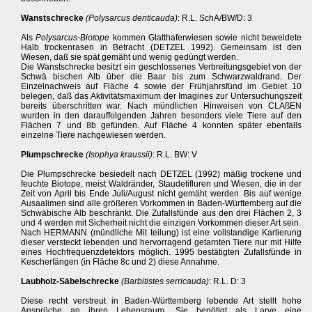
Wanstschrecke
(Polysarcus denticauda)
: R.L. SchA/BW/D: 3
Als
Polysarcus-Biotope
kommen Glatthaferwiesen sowie nicht beweidete
Halb trockenrasen in Betracht (DETZEL 1992). Gemeinsam ist den
Wiesen, daß sie spät gemäht und wenig gedüngt werden.
Die Wanstschrecke besitzt ein geschlossenes Verbreitungsgebiet von der
Schwä bischen Alb über die Baar bis zum Schwarzwaldrand. Der
Einzelnachweis auf Fläche 4 sowie der Frühjahrsfünd im Gebiet 10
belegen, daß das Aktivitätsmaximum der Imagines zur Untersuchungszeit
bereits überschritten war. Nach mündlichen Hinweisen von CLAßEN
wurden in den darauffolgenden Jahren besonders viele Tiere auf den
Flächen 7 und 8b gefünden. Auf Fläche 4 konnten später ebenfalls
einzelne Tiere nachgewiesen werden.
Plumpschrecke
(Isophya kraussii)
: R.L. BW: V
Die Plumpschrecke besiedelt nach DETZEL (1992) mäßig trockene und
feuchte Biotope, meist Waldränder, Staudetifluren und Wiesen, die in der
Zeit von April bis Ende Juli/August nicht gemäht werden. Bis auf wenige
Ausaalimen sind alle größeren Vorkommen in Baden-Württemberg auf die
Schwäbische Alb beschränkt. Die Zufallsfünde aus den drei Flächen 2, 3
und 4 werden mit Sicherheit nicht die einzigen Vorkommen dieser Art sein.
Nach HERMANN (mündliche Mit teilung) ist eine vollstandige Kartierung
dieser versteckt lebenden und hervorragend getarnten Tiere nur mit Hilfe
eines Hochfrequenzdetektors möglich. 1995 bestätigten Zufallsfünde in
Kescherfängen (in Fläche 8c und 2) diese Annahme.
Laubholz-Säbelschrecke
(Barbitistes serricauda)
: R.L. D: 3
Diese recht verstreut in Baden-Württemberg lebende Art stellt hohe
Ansprüche an ihren Lebensraum. Sie benötigt als Larve eine