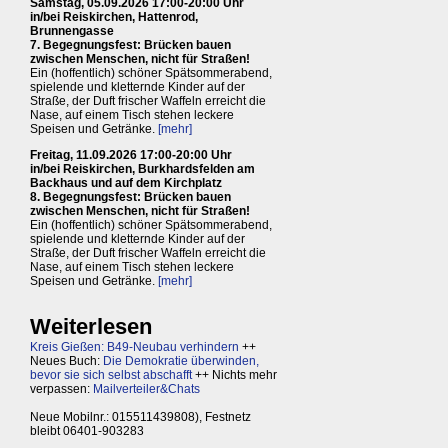
Samstag, 05.09.2026 17:00-20:00 Uhr
in/bei Reiskirchen, Hattenrod,
Brunnengasse
7. Begegnungsfest: Brücken bauen
zwischen Menschen, nicht für Straßen!
Ein (hoffentlich) schöner Spätsommerabend,
spielende und kletternde Kinder auf der
Straße, der Duft frischer Waffeln erreicht die
Nase, auf einem Tisch stehen leckere
Speisen und Getränke.
[mehr]
Freitag, 11.09.2026 17:00-20:00 Uhr
in/bei Reiskirchen, Burkhardsfelden am
Backhaus und auf dem Kirchplatz
8. Begegnungsfest: Brücken bauen
zwischen Menschen, nicht für Straßen!
Ein (hoffentlich) schöner Spätsommerabend,
spielende und kletternde Kinder auf der
Straße, der Duft frischer Waffeln erreicht die
Nase, auf einem Tisch stehen leckere
Speisen und Getränke.
[mehr]
Weiterlesen
Kreis Gießen: B49-Neubau verhindern
++
Neues Buch:
Die Demokratie überwinden,
bevor sie sich selbst abschafft
++ Nichts mehr
verpassen:
Mailverteiler&Chats
Neue Mobilnr.: 015511439808), Festnetz
bleibt 06401-903283