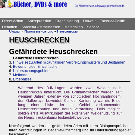
Direct-Action
Antirepression
Organisierung
Umwelt
Theorie&Politik
Debatten
Saasen/GI/Mittelhessen
Materialien
Service
Umwelt
»
Naturbeobachtung
»
Heuschrecken
HEUSCHRECKEN
Gefährdete Heuschrecken
1.
Gefährdete Heuschrecken
3.
Hinweise zu Arten mit auffälligen Verbreitungsmustern und Beständen
4.
Bewertung der Einzelflächen
6.
Untersuchungsgebiet
7.
Methode
8.
Ergebnisse
Während des DJN-Lagers wurden zwei Weiden nach
Heuschrecken untersucht. Die Grünlandflächen werden seit
wenigen Jahren extensiv von schottischen Hochlandrindem,
den Galloways, beweidet. Ziel der Kartierung war die Erstel
lung einer Liste der im Gebiet vorkommenden
Heuschreckenarten und deren Verbreitung. Falls möglich,
sollten erste Auswirkungen der extensiven Weidenutzung auf
die Heuschreckenfauna festgestellt werden.
Nachfolgend werden die gefahrdeten Arten mit Ihren Biotopansprüchen,
ihren Verbreitungen in Baden-Württemberg und im Untersuchungsgebiet
beschrieben.