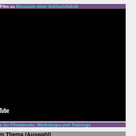
 Film zu
Blockade einer Schlachtfabrik
 für Filmabende, Workshops und Trainings
um Thema (Auswahl)