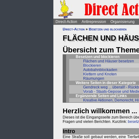
Direct-Action
Antirepression
Organisierung
Direct-Action
»
Besetzen und blockieren
FLÄCHEN UND HÄUS
Übersicht zum Theme
Besetzen und blockieren
Flächen und Häuser besetzen
Blockieren
Autobahnblockaden
Klettern und Knoten
Räumungen
Weitere Seiten in dieser Kategorie
Gendreck weg ... überall! - Rückb
Vorab - Staats-Gepose und Medi
Ergänzende Seiten und Links
Kreative Aktionen, Demorecht, Hil
Herzlich willkommen ...
Dieses ist die Eingangsseite zum Bereich üb
Fragen und vielen Berichten. Kurzlink:
besetz
Intro
Eine Straße soll gebaut werden, eine Tierfarbr