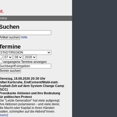
rvice
Suchen
Hilfe
Termine
vergangene Termine anzeigen
Dienstag, 18.08.2026 20:30 Uhr
in/bei Karlsruhe, EndCement/Wald-statt-
Asphalt-Zelt auf dem System Change Camp
(SCC)
Provokante Aktionen und ihre Bedeutung
für politischen Protest
Die "Letzte Generation" hat viele aufgeregt.
Ihre Aktionen polarisieren - und viele derer,
die Macht oder Kapital in ihren Händen
halten, schimpfen auf die Aktivist*innen.
[mehr]