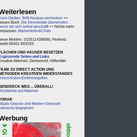
Weiterlesen
Kreis Gießen: B49-Neubau verhindern
++
Neues Buch:
Die Demokratie überwinden,
bevor sie sich selbst abschafft
++ Nichts mehr
verpassen:
Mailverteiler&Chats
Neue Mobilnr.: 015511439808), Festnetz
bleibt 06401-903283
FLÄCHEN UND HÄUSER BESETZEN
Ergänzende Seiten und Links
Kreative Aktionen, Demorecht, Hilfsmittel
FILME ZU DIRECT ACTION UND
METHODEN KREATIVEN WIDERSTANDES
Direct-Action-Einführungsfilm
GENDRECK WEG ... ÜBERALL!
Rückblicke auf Aktionen
VORAB
Staats-Gepose und Medien-Gerassel
subversiv begegnen!
Werbung