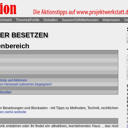
Umwelt
Theorie&Politik
Debatten
Saasen/GI/Mittelhessen
Materialien
Se
ER BESETZEN
nbereich
licke auf Aktionen
en-Gerassel subversiv begegnen!
fsmittel
er Besetzungen und Blockaden - mit Tipps zu Methoden, Technik, rechtlichen
en.siehe.website
ik entstehen oder Ihr findet ein attraktives, leerstehendes Haus ... das reizt