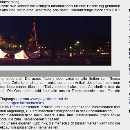
ldbesetzung!
itteln: Wie können die richtigen Informationen für eine Besetzung gefunden
-ons und mehr eine Besetzung absichern, Baufahrzeuge blockieren u.ä.?
hemenbereich. Die graue Tabelle oben zeigt dir alle Seiten zum Thema
uf eine Zeile kommst du zum entsprechenden Artikel, der oft auf mehreren
ann durchnummeriert über dem Titel zu sehen (schwarz der Abschnitt, in dem du
ken). Die Gesamtübersicht über alle unsere Themenbereiche schaffen die
 Eingangsseite von
www.projektwerkstatt.de
sen riesigen Internetbereich
weils zum Thema passenden Termine und einige ergänzende Informationen (bei
nten angehängt, z.B. am manchen Smartphones in der Hochkantansicht).
 der Seitenübersicht noch unsere Film- und Materialsammlungen sowie
bote, die zum Themenbereich passen.
 sind unsere eigenen Kurzlinks, die mensch sich besser merken kann und die
irekt auf die passenden Themenseiten.