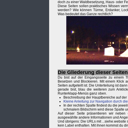
doch zu einer Waldbesetzung, Haus- oder Fe
Diese Seiten sollen praktisches Wissen verm
werden? Wie können Türme, Erdanker, Lock
Was bedeutet das Ganze rechtlich?
Die Gliederung dieser Seiten
Du bist auf der Eingangsseite zu einem T
Besetzen und Blockieren. Mit einem Klick a
Seiten aufgeteilt ist. Die Unterteilung ist d
gerade bist, blau die weiteren zum Anklic
Runterklapp-Menüs ganz oben.
Beschreibung der Hauptbereiche auf der
Kleine Anleitung zur Navigation durch die
In der rechten Spalte findest du die je
schmalem Bildschirm wird diese Spalte u
Auf dieser Seite präsentieren wir neben
ausgewählte andere Informationen und Ange
Und übrigens: Die URLs mit ...siehe.website
kein Label enthalten. Mit ihnen kommst du d