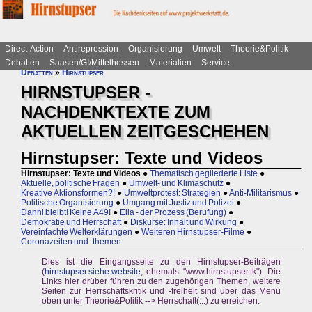
Direct-Action
Antirepression
Organisierung
Umwelt
Theorie&Politik
Debatten
Saasen/GI/Mittelhessen
Materialien
Service
Debatten
»
Hirnstupser
HIRNSTUPSER -
NACHDENKTEXTE ZUM
AKTUELLEN ZEITGESCHEHEN
Hirnstupser: Texte und Videos
Hirnstupser: Texte und Videos
●
Thematisch gegliederte Liste
●
Aktuelle, politische Fragen
●
Umwelt- und Klimaschutz
●
Kreative Aktionsformen?!
●
Umweltprotest: Strategien
●
Anti-Militarismus
●
Politische Organisierung
●
Umgang mit Justiz und Polizei
●
Danni bleibt! Keine A49!
●
Ella - der Prozess (Berufung)
●
Demokratie und Herrschaft
●
Diskurse: Inhalt und Wirkung
●
Vereinfachte Welterklärungen
●
Weiteren Hirnstupser-Filme
●
Coronazeiten und -themen
Dies ist die Eingangsseite zu den Hirnstupser-Beiträgen
(
hirnstupser.siehe.website
, ehemals "www.hirnstupser.tk"). Die
Links hier drüber führen zu den zugehörigen Themen, weitere
Seiten zur Herrschaftskritik und -freiheit sind über das Menü
oben unter Theorie&Politik --> Herrschaft(...) zu erreichen.