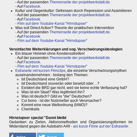
- Auf der passenden
Themenseite der projektwerkstatt.de
.
- Auf
Facebook
.
Kultur und Gegenkultur: Gefressen durch Repression und Assimilieren
- Auf der passenden
Themenseite der projektwerkstatt.de
.
- Auf
Facebook
.
-
Film auf dem Youtube-Kanal "Hirnstupser"
Was soll Direct Action? Theorie der praktischen Intervention
- Auf der passenden
Themenseite der projektwerkstatt.de
.
- Auf
Facebook
.
-
Film auf dem Youtube-Kanal "Hirnstupser"
Vereinfachte Welterklärungen und sog. Verschwörungsideologien
Ein blauer Himmel ohne Kondensstreifen!
- Auf der passenden
Themenseite der projektwerkstatt.de
.
- Auf
Facebook
.
-
Film auf dem Youtube-Kanal "Hirnstupser"
Extraseite mit kurzen Filmclips
, die einzelne Verschwörungsmythen
auseinandernehmen - bislang den Themen:
Ist Deutschland eine GmbH?
Ist Deutschland souverän oder besetzt oder ...?
Existiert die BRD gar nicht, weil sie keine echte Verfassung hat?
Was ist ein Staat? Was legitimiert ihn?
Was ist deutsch? Gibt es "die" Deutschen?
Cui bono - ist der Nutznießer auch Verursacher?
Kommt eine neue Weltordnung (NWO)?
Chemtrails
Hirnstupser spezial "Danni bleibt
Gedanken zu Zielen, Aktionsmethoden und Organisierungsformen im
Widerstand gegen die Autobahn A49 -
als kurze Filme auf der Extraseite
.