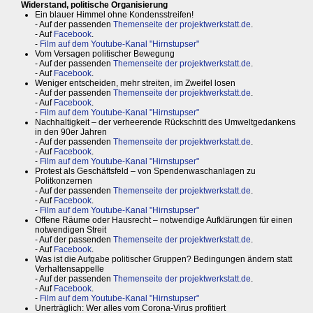
Widerstand, politische Organisierung
Ein blauer Himmel ohne Kondensstreifen!
- Auf der passenden
Themenseite der projektwerkstatt.de
.
- Auf
Facebook
.
-
Film auf dem Youtube-Kanal "Hirnstupser"
Vom Versagen politischer Bewegung
- Auf der passenden
Themenseite der projektwerkstatt.de
.
- Auf
Facebook
.
Weniger entscheiden, mehr streiten, im Zweifel losen
- Auf der passenden
Themenseite der projektwerkstatt.de
.
- Auf
Facebook
.
-
Film auf dem Youtube-Kanal "Hirnstupser"
Nachhaltigkeit – der verheerende Rückschritt des Umweltgedankens
in den 90er Jahren
- Auf der passenden
Themenseite der projektwerkstatt.de
.
- Auf
Facebook
.
-
Film auf dem Youtube-Kanal "Hirnstupser"
Protest als Geschäftsfeld – von Spendenwaschanlagen zu
Politkonzernen
- Auf der passenden
Themenseite der projektwerkstatt.de
.
- Auf
Facebook
.
-
Film auf dem Youtube-Kanal "Hirnstupser"
Offene Räume oder Hausrecht – notwendige Aufklärungen für einen
notwendigen Streit
- Auf der passenden
Themenseite der projektwerkstatt.de
.
- Auf
Facebook
.
Was ist die Aufgabe politischer Gruppen? Bedingungen ändern statt
Verhaltensappelle
- Auf der passenden
Themenseite der projektwerkstatt.de
.
- Auf
Facebook
.
-
Film auf dem Youtube-Kanal "Hirnstupser"
Unerträglich: Wer alles vom Corona-Virus profitiert