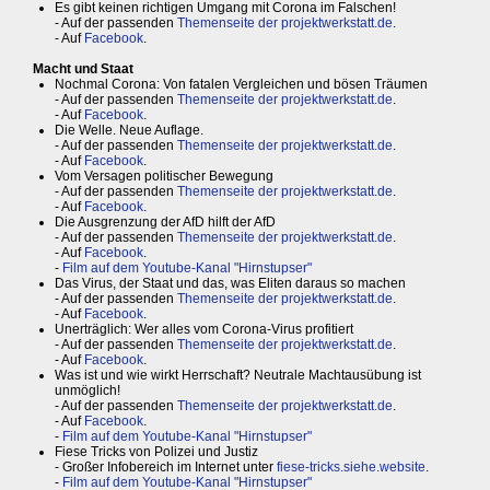
Es gibt keinen richtigen Umgang mit Corona im Falschen!
- Auf der passenden
Themenseite der projektwerkstatt.de
.
- Auf
Facebook
.
Macht und Staat
Nochmal Corona: Von fatalen Vergleichen und bösen Träumen
- Auf der passenden
Themenseite der projektwerkstatt.de
.
- Auf
Facebook
.
Die Welle. Neue Auflage.
- Auf der passenden
Themenseite der projektwerkstatt.de
.
- Auf
Facebook
.
Vom Versagen politischer Bewegung
- Auf der passenden
Themenseite der projektwerkstatt.de
.
- Auf
Facebook
.
Die Ausgrenzung der AfD hilft der AfD
- Auf der passenden
Themenseite der projektwerkstatt.de
.
- Auf
Facebook
.
-
Film auf dem Youtube-Kanal "Hirnstupser"
Das Virus, der Staat und das, was Eliten daraus so machen
- Auf der passenden
Themenseite der projektwerkstatt.de
.
- Auf
Facebook
.
Unerträglich: Wer alles vom Corona-Virus profitiert
- Auf der passenden
Themenseite der projektwerkstatt.de
.
- Auf
Facebook
.
Was ist und wie wirkt Herrschaft? Neutrale Machtausübung ist
unmöglich!
- Auf der passenden
Themenseite der projektwerkstatt.de
.
- Auf
Facebook
.
-
Film auf dem Youtube-Kanal "Hirnstupser"
Fiese Tricks von Polizei und Justiz
- Großer Infobereich im Internet unter
fiese-tricks.siehe.website
.
-
Film auf dem Youtube-Kanal "Hirnstupser"