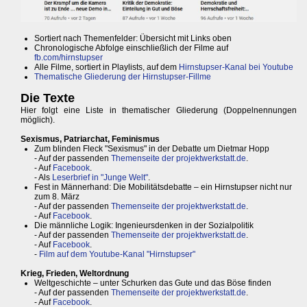
Sortiert nach Themenfelder: Übersicht mit Links oben
Chronologische Abfolge einschließlich der Filme auf
fb.com/hirnstupser
Alle Filme, sortiert in Playlists, auf dem
Hirnstupser-Kanal bei Youtube
Thematische Gliederung der Hirnstupser-Fillme
Die Texte
Hier folgt eine Liste in thematischer Gliederung (Doppelnennungen
möglich).
Sexismus, Patriarchat, Feminismus
Zum blinden Fleck "Sexismus" in der Debatte um Dietmar Hopp
- Auf der passenden
Themenseite der projektwerkstatt.de
.
- Auf
Facebook
.
- Als
Leserbrief in "Junge Welt"
.
Fest in Männerhand: Die Mobilitätsdebatte – ein Hirnstupser nicht nur
zum 8. März
- Auf der passenden
Themenseite der projektwerkstatt.de
.
- Auf
Facebook
.
Die männliche Logik: Ingenieursdenken in der Sozialpolitik
- Auf der passenden
Themenseite der projektwerkstatt.de
.
- Auf
Facebook
.
-
Film auf dem Youtube-Kanal "Hirnstupser"
Krieg, Frieden, Weltordnung
Weltgeschichte – unter Schurken das Gute und das Böse finden
- Auf der passenden
Themenseite der projektwerkstatt.de
.
- Auf
Facebook
.