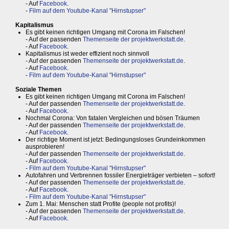
- Auf
Facebook
.
-
Film auf dem Youtube-Kanal "Hirnstupser"
Kapitalismus
Es gibt keinen richtigen Umgang mit Corona im Falschen!
- Auf der passenden
Themenseite der projektwerkstatt.de
.
- Auf
Facebook
.
Kapitalismus ist weder effizient noch sinnvoll
- Auf der passenden
Themenseite der projektwerkstatt.de
.
- Auf
Facebook
.
-
Film auf dem Youtube-Kanal "Hirnstupser"
Soziale Themen
Es gibt keinen richtigen Umgang mit Corona im Falschen!
- Auf der passenden
Themenseite der projektwerkstatt.de
.
- Auf
Facebook
.
Nochmal Corona: Von fatalen Vergleichen und bösen Träumen
- Auf der passenden
Themenseite der projektwerkstatt.de
.
- Auf
Facebook
.
Der richtige Moment ist jetzt: Bedingungsloses Grundeinkommen
ausprobieren!
- Auf der passenden
Themenseite der projektwerkstatt.de
.
- Auf
Facebook
.
-
Film auf dem Youtube-Kanal "Hirnstupser"
Autofahren und Verbrennen fossiler Energieträger verbieten – sofort!
- Auf der passenden
Themenseite der projektwerkstatt.de
.
- Auf
Facebook
.
-
Film auf dem Youtube-Kanal "Hirnstupser"
Zum 1. Mai: Menschen statt Profite (people not profits)!
- Auf der passenden
Themenseite der projektwerkstatt.de
.
- Auf
Facebook
.