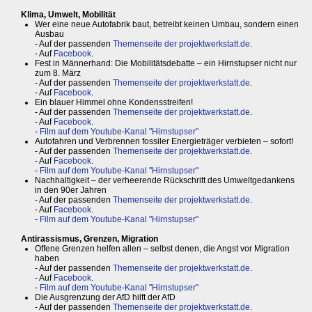
Klima, Umwelt, Mobilität
Wer eine neue Autofabrik baut, betreibt keinen Umbau, sondern einen
Ausbau
- Auf der passenden
Themenseite der projektwerkstatt.de
.
- Auf
Facebook
.
Fest in Männerhand: Die Mobilitätsdebatte – ein Hirnstupser nicht nur
zum 8. März
- Auf der passenden
Themenseite der projektwerkstatt.de
.
- Auf
Facebook
.
Ein blauer Himmel ohne Kondensstreifen!
- Auf der passenden
Themenseite der projektwerkstatt.de
.
- Auf
Facebook
.
-
Film auf dem Youtube-Kanal "Hirnstupser"
Autofahren und Verbrennen fossiler Energieträger verbieten – sofort!
- Auf der passenden
Themenseite der projektwerkstatt.de
.
- Auf
Facebook
.
-
Film auf dem Youtube-Kanal "Hirnstupser"
Nachhaltigkeit – der verheerende Rückschritt des Umweltgedankens
in den 90er Jahren
- Auf der passenden
Themenseite der projektwerkstatt.de
.
- Auf
Facebook
.
-
Film auf dem Youtube-Kanal "Hirnstupser"
Antirassismus, Grenzen, Migration
Offene Grenzen helfen allen – selbst denen, die Angst vor Migration
haben
- Auf der passenden
Themenseite der projektwerkstatt.de
.
- Auf
Facebook
.
-
Film auf dem Youtube-Kanal "Hirnstupser"
Die Ausgrenzung der AfD hilft der AfD
- Auf der passenden
Themenseite der projektwerkstatt.de
.