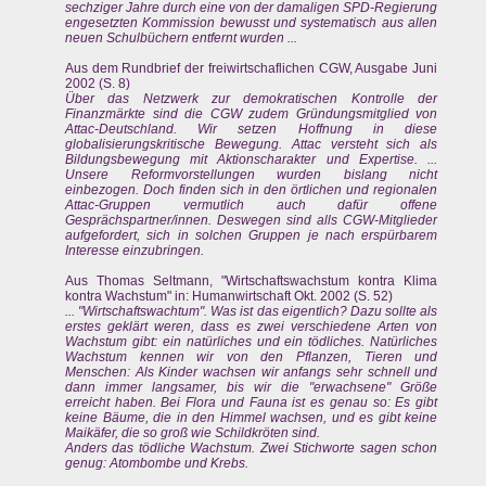
sechziger Jahre durch eine von der damaligen SPD-Regierung
engesetzten Kommission bewusst und systematisch aus allen
neuen Schulbüchern entfernt wurden ...
Aus dem Rundbrief der freiwirtschaflichen CGW, Ausgabe Juni
2002 (S. 8)
Über das Netzwerk zur demokratischen Kontrolle der
Finanzmärkte sind die CGW zudem Gründungsmitglied von
Attac-Deutschland. Wir setzen Hoffnung in diese
globalisierungskritische Bewegung. Attac versteht sich als
Bildungsbewegung mit Aktionscharakter und Expertise. ...
Unsere Reformvorstellungen wurden bislang nicht
einbezogen. Doch finden sich in den örtlichen und regionalen
Attac-Gruppen vermutlich auch dafür offene
Gesprächspartner/innen. Deswegen sind alls CGW-Mitglieder
aufgefordert, sich in solchen Gruppen je nach erspürbarem
Interesse einzubringen.
Aus Thomas Seltmann, "Wirtschaftswachstum kontra Klima
kontra Wachstum" in: Humanwirtschaft Okt. 2002 (S. 52)
... "Wirtschaftswachtum". Was ist das eigentlich? Dazu sollte als
erstes geklärt weren, dass es zwei verschiedene Arten von
Wachstum gibt: ein natürliches und ein tödliches. Natürliches
Wachstum kennen wir von den Pflanzen, Tieren und
Menschen: Als Kinder wachsen wir anfangs sehr schnell und
dann immer langsamer, bis wir die "erwachsene" Größe
erreicht haben. Bei Flora und Fauna ist es genau so: Es gibt
keine Bäume, die in den Himmel wachsen, und es gibt keine
Maikäfer, die so groß wie Schildkröten sind.
Anders das tödliche Wachstum. Zwei Stichworte sagen schon
genug: Atombombe und Krebs.