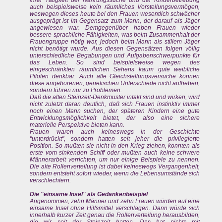
ihrer Tätigkeit der Nahrungssuche und der Kinderbetreuung
auch beispielsweise kein räumliches Vorstellungsvermögen,
weswegen dieses heute bei den Frauen wesentlich schwächer
ausgeprägt ist im Gegensatz zum Mann, der darauf als Jäger
angewiesen war. Demgegenüber haben Frauen wieder
bessere sprachliche Fähigkeiten, was beim Zusammenhalt der
Frauengruppe nötig war, jedoch beim Mann als stillem Jäger
nicht benötigt wurde. Aus diesen Gegensätzen folgen völlig
unterschiedliche Begabungen und Aufgabenschwerpunkte für
das Leben. So sind beispielsweise wegen des
eingeschränkten räumlichen Sehens kaum gute weibliche
Piloten denkbar. Auch alle Gleichstellungsversuche können
diese angeborenen, genetischen Unterschiede nicht aufheben,
sondern führen nur zu Problemen.
Daß die alten Steinzeit-Denkmuster intakt sind und wirken, wird
nicht zuletzt daran deutlich, daß sich Frauen instinktiv immer
noch einen Mann suchen, der späteren Kindern eine gute
Entwicklungsmöglichkeit bietet, der also eine sichere
materielle Perspektive bieten kann.
Frauen waren auch keineswegs in der Geschichte
"unterdrückt", sondern hatten seit jeher die privilegierte
Position. So mußten sie nicht in den Krieg ziehen, konnten als
erste vom sinkenden Schiff oder mußten auch keine schwere
Männerarbeit verrichten, um nur einige Beispiele zu nennen.
Die alte Rollenverteilung ist dabei keineswegs Vergangenheit,
sondern entsteht sofort wieder, wenn die Lebensumstände sich
verschlechtern.
Die "einsame Insel" als Gedankenbeispiel
Angenommen, zehn Männer und zehn Frauen würden auf eine
einsame Insel ohne Hilfsmittel verschlagen. Dann würde sich
innerhalb kurzer Zeit genau die Rollenverteilung herausbilden,