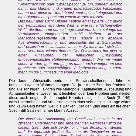
die wir seit der Steinzeit hatten. Das hat nichts mit
"Unterdrückung" oder "Emanzipation" zu tun, sondern einfach
damit, daß Männer und Frauen unterschiedliche Fähigkeiten
haben und diese im Überlebenskampf optimal eingesetzt und
die Aufgaben entsprechend verteilt werden müssen.
Das heißt aber auch: Unsere heutige emanzipierte und durch
den Feminismus veränderte Welt ist eine reine "Schönwetter-
Welt", die überhaupt nur so lange existieren kann, solange die
Verhältnisse einigermaßen stabil bleiben. In der
Menschheitsgeschichte ist dies jedoch eine absolute
Ausnahmeerscheinung, und angesichts der wirtschaftlichen
und politischen Instabilitäten unseres Systems wird sich dies
auch sehr bald wieder ändern. Der Feminismus hat also zu
einer künstlichen, der natürlichen Entwicklung
entgegengesetzten Rollenverteilung geführt. Wie wir weiter
sehen werden, geht und ging es dabei auch weniger um eine
gerechtere oder zweckmäßigere Aufgabenverteilung, sondern
mehr um die Durchsetzung einer Ideologie.
Die krude Wirtschaftstheorie der FreiwirtschaftlerInnen führt zu
bemerkenswerten Wahrnehmungen. Da ja nur der Zins das Problem ist
und alle sonstigen Faktoren wie Monopole, Kapitalbesitz, Ausbeutung und
Abhängigkeiten entweder nicht bestehen oder kein Problem sind, werden
diese auch negiert. So behauptet Hannich im gleichen Buch (S. 146),
dass Unternehmer und Arbeitsnehmer in einer sehr ähnlichen Lage wären
und kaum Geld hätten, weil die Banken über den Zins alles einstreichen.
Soso - Bill Gates ein armer Mann? Auszug:
Die klassische Aufspaltung der Gesellschaft besteht in der
zwischen Unternehmer und Arbeitnehmer. Vergessen wird bei
diesem Streit, daß sich beide nur um die Brotkrumen streiten
und die eigentlich großen Summen als Zinsgewinn an die