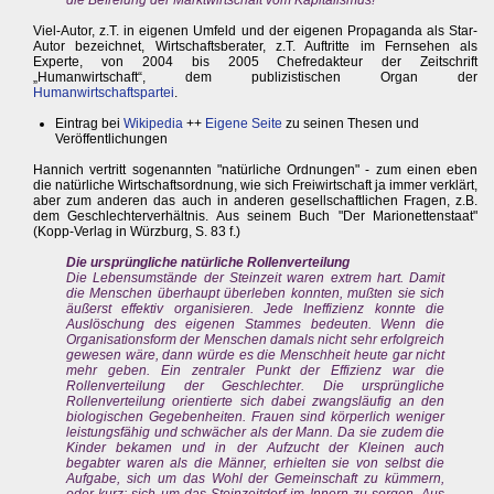
die Befreiung der Marktwirtschaft vom Kapitalismus!"
Viel-Autor, z.T. in eigenen Umfeld und der eigenen Propaganda als Star-
Autor bezeichnet, Wirtschaftsberater, z.T. Auftritte im Fernsehen als
Experte, von 2004 bis 2005 Chefredakteur der Zeitschrift
„Humanwirtschaft“, dem publizistischen Organ der
Humanwirtschaftspartei
.
Eintrag bei
Wikipedia
++
Eigene Seite
zu seinen Thesen und
Veröffentlichungen
Hannich vertritt sogenannten "natürliche Ordnungen" - zum einen eben
die natürliche Wirtschaftsordnung, wie sich Freiwirtschaft ja immer verklärt,
aber zum anderen das auch in anderen gesellschaftlichen Fragen, z.B.
dem Geschlechterverhältnis. Aus seinem Buch "Der Marionettenstaat"
(Kopp-Verlag in Würzburg, S. 83 f.)
Die ursprüngliche natürliche Rollenverteilung
Die Lebensumstände der Steinzeit waren extrem hart. Damit
die Menschen überhaupt überleben konnten, mußten sie sich
äußerst effektiv organisieren. Jede Ineffizienz konnte die
Auslöschung des eigenen Stammes bedeuten. Wenn die
Organisationsform der Menschen damals nicht sehr erfolgreich
gewesen wäre, dann würde es die Menschheit heute gar nicht
mehr geben. Ein zentraler Punkt der Effizienz war die
Rollenverteilung der Geschlechter. Die ursprüngliche
Rollenverteilung orientierte sich dabei zwangsläufig an den
biologischen Gegebenheiten. Frauen sind körperlich weniger
leistungsfähig und schwächer als der Mann. Da sie zudem die
Kinder bekamen und in der Aufzucht der Kleinen auch
begabter waren als die Männer, erhielten sie von selbst die
Aufgabe, sich um das Wohl der Gemeinschaft zu kümmern,