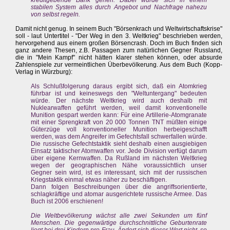
kreditgebende Bank gehen. Dabei würde sich in einem
stabilen System alles durch Angebot und Nachfrage nahezu
von selbst regeln.
Damit nicht genug. In seinem Buch "Börsenkrach und Weltwirtschaftskrise"
soll - laut Untertitel - "Der Weg in den 3. Weltkrieg" beschrieben werden,
hervorgehend aus einem großen Börsencrash. Doch im Buch finden sich
ganz andere Thesen, z.B. Passagen zum natürlichen Gegner Russland,
die in "Mein Kampf" nicht hätten klarer stehen können, oder absurde
Zahlenspiele zur vermeintlichen Überbevölkerung. Aus dem Buch (Kopp-
Verlag in Würzburg):
Als Schlußfolgerung daraus ergibt sich, daß ein Atomkrieg
führbar ist und keineswegs den "Weltuntergang" bedeuten
würde. Der nächste Weltkrieg wird auch deshalb mit
Nuklearwaffen geführt werden, weil damit konventionelle
Munition gespart werden kann: Für eine Artillerie-Atomgranate
mit einer Sprengkraft von 20 000 Tonnen TNT müßten einige
Güterzüge voll konventioneller Munition herbeigeschafft
werden, was dem Angreifer im Gefechtsfall schwerfallen würde.
Die russische Gefechtstaktik sieht deshalb einen ausgiebigen
Einsatz taktischer Atomwaffen vor. Jede Division verfügt darum
über eigene Kernwaffen. Da Rußland im nächsten Weltkrieg
wegen der geographischen Nähe voraussichtlich unser
Gegner sein wird, ist es interessant, sich mit der russischen
Kriegstaktik einmal etwas näher zu beschäftigen.
Dann folgen Beschreibungen über die angriffsorientierte,
schlagkräftige und atomar ausgerichtete russische Armee. Das
Buch ist 2006 erschienen!
Die Weltbevölkerung wächst alle zwei Sekunden um fünf
Menschen. Die gegenwärtige durchschnittliche Geburtenrate