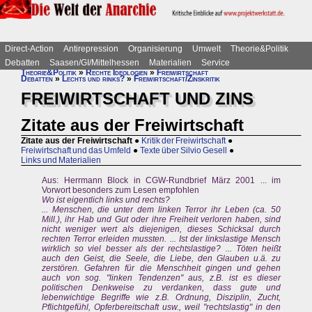
Direct-Action
Antirepression
Organisierung
Umwelt
Theorie&Politik
Debatten
Saasen/GI/Mittelhessen
Materialien
Service
Theorie&Politik
»
Rechte Ideologien
»
Freiwirtschaft
Debatten
»
Lechts und rinks?
»
Freiwirtschaft/Zinskritik
FREIWIRTSCHAFT UND ZINS
Zitate aus der Freiwirtschaft
Zitate aus der Freiwirtschaft
●
Kritik der Freiwirtschaft
●
Freiwirtschaft und das Umfeld
●
Texte über Silvio Gesell
●
Links und Materialien
Aus: Herrmann Block in CGW-Rundbrief März 2001 ... im
Vorwort besonders zum Lesen empfohlen
Wo ist eigentlich links und rechts?
... Menschen, die unter dem linken Terror ihr Leben (ca. 50
Mill.), ihr Hab und Gut oder ihre Freiheit verloren haben, sind
nicht weniger wert als diejenigen, dieses Schicksal durch
rechten Terror erleiden mussten. ... Ist der linkslastige Mensch
wirklich so viel besser als der rechtslastige? ... Töten heißt
auch den Geist, die Seele, die Liebe, den Glauben u.ä. zu
zerstören. Gefahren für die Menschheit gingen und gehen
auch von sog. "linken Tendenzen" aus, z.B. ist es dieser
politischen Denkweise zu verdanken, dass gute und
lebenwichtige Begriffe wie z.B. Ordnung, Disziplin, Zucht,
Pflichtgefühl, Opferbereitschaft usw., weil "rechtslastig" in den