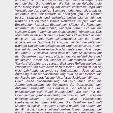
oder kurz: sich um das Steinzeitdorf im Innern zu sorgen. Aus
dem gleichen Grund erhielten die Männer die Aufgaben, die
ihrer biologischen Prägung am besten entsprach: Jagd und
Verteidigung des eigenen Stammes - oder kurz: alles, was es
außerhalb des Steinzeitdorfs zu erledigen gab. Da Männer
besser strategisch und zukunftsorientiert planen können,
während Frauen mehr soziale Netzwerke knüpfen und am
Bestehenden festhalten, übemahmen Männer die Planungen
außerhalb der Gemeinschaft, während Frauen sich um die
sozialen Dinge innerhalb der Gemeinschaft kümmerten. Das
alles hatte nichts mit "Unterdrückung" eines Geschlechtes oder
damit zu tun, daß einer minderwertiger als der andere
angesehen worden wäre. Es entsprach einfach der unter den
widrigen Umständen bestmöglichen Organisationsform. Keiner
war auf den anderen neidisch oder hegte einen Hass gegen
das andere Geschlecht. Auch wäre nie eine Steinzeitfrau auf
den Gedanken gekommen, plötzlich die viel gefährlichere und
oft tödliche Arbeit der Männer zu übernehmen und eine
"Karriere" als Jägerin zu starten. Weil diese Rollenverteilung so
effizient war und auch heute noch in vielen Ländern ist, hat sie
viele Jahrhunderttausende so fortbestanden. Jede abrupte
Änderung in dieser Rollenverteilung muß, da der Mensch von
der Psyche her darauf ausgerichtet ist, zu Problemen führen.
Durch diese Rollenverteilung hat sich auch über die
Jahrhunderttausende die Denkweise der Geschlechter den
Aufgaben angepaßt. Die Denkweise, von Mann und Frau
unterscheiden sich dabei grundlegend. Wie sich mit der
Computertomographie eindeutig nachweisen ließ, nutzen die
unterschiedlichen Geschlechter völlig verschiedene
Hirnbereiche bei ihren Aktionen. Die Resultate sind, daß
Männer zu logisch-rationalem Denken neigen und Frauen von
der Hirnstruktur eher emotional denken. Frauen brauchten bei