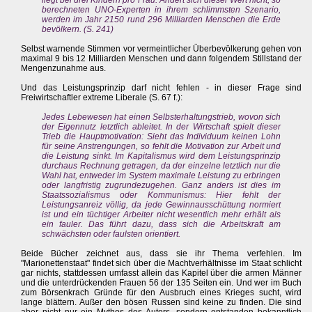
liegt bei drei Kindern pro Frau. Ändert sich dieser Wert nicht, so
berechneten UNO-Experten in ihrem schlimmsten Szenario,
werden im Jahr 2150 rund 296 Milliarden Menschen die Erde
bevölkern. (S. 241)
Selbst warnende Stimmen vor vermeintlicher Überbevölkerung gehen von
maximal 9 bis 12 Milliarden Menschen und dann folgendem Stillstand der
Mengenzunahme aus.
Und das Leistungsprinzip darf nicht fehlen - in dieser Frage sind
Freiwirtschaftler extreme Liberale (S. 67 f.):
Jedes Lebewesen hat einen Selbsterhaltungstrieb, wovon sich
der Eigennutz letztlich ableitet. In der Wirtschaft spielt dieser
Trieb die Hauptmotivation: Sieht das Individuum keinen Lohn
für seine Anstrengungen, so fehlt die Motivation zur Arbeit und
die Leistung sinkt. Im Kapitalismus wird dem Leistungsprinzip
durchaus Rechnung getragen, da der einzelne letztlich nur die
Wahl hat, entweder im System maximale Leistung zu erbringen
oder langfristig zugrundezugehen. Ganz anders ist dies im
Staatssozialismus oder Kommunismus: Hier fehlt der
Leistungsanreiz völlig, da jede Gewinnausschüttung normiert
ist und ein tüchtiger Arbeiter nicht wesentlich mehr erhält als
ein fauler. Das führt dazu, dass sich die Arbeitskraft am
schwächsten oder faulsten orientiert.
Beide Bücher zeichnet aus, dass sie ihr Thema verfehlen. Im
"Marionettenstaat" findet sich über die Machtverhältnisse im Staat schlicht
gar nichts, stattdessen umfasst allein das Kapitel über die armen Männer
und die unterdrückenden Frauen 56 der 135 Seiten ein. Und wer im Buch
zum Börsenkrach Gründe für den Ausbruch eines Krieges sucht, wird
lange blättern. Außer den bösen Russen sind keine zu finden. Die sind