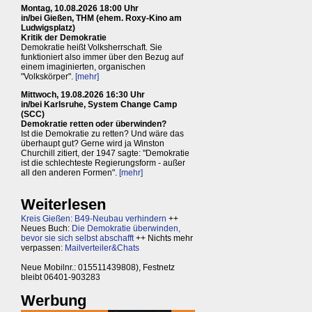
Montag, 10.08.2026 18:00 Uhr
in/bei Gießen, THM (ehem. Roxy-Kino am
Ludwigsplatz)
Kritik der Demokratie
Demokratie heißt Volksherrschaft. Sie
funktioniert also immer über den Bezug auf
einem imaginierten, organischen
"Volkskörper".
[mehr]
Mittwoch, 19.08.2026 16:30 Uhr
in/bei Karlsruhe, System Change Camp
(SCC)
Demokratie retten oder überwinden?
Ist die Demokratie zu retten? Und wäre das
überhaupt gut? Gerne wird ja Winston
Churchill zitiert, der 1947 sagte: "Demokratie
ist die schlechteste Regierungsform - außer
all den anderen Formen".
[mehr]
Weiterlesen
Kreis Gießen: B49-Neubau verhindern
++
Neues Buch:
Die Demokratie überwinden,
bevor sie sich selbst abschafft
++ Nichts mehr
verpassen:
Mailverteiler&Chats
Neue Mobilnr.: 015511439808), Festnetz
bleibt 06401-903283
Werbung