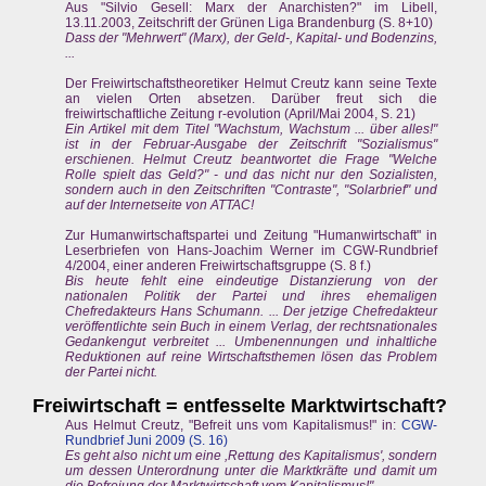
Aus "Silvio Gesell: Marx der Anarchisten?" im Libell,
13.11.2003, Zeitschrift der Grünen Liga Brandenburg (S. 8+10)
Dass der "Mehrwert" (Marx), der Geld-, Kapital- und Bodenzins,
...
Der Freiwirtschaftstheoretiker Helmut Creutz kann seine Texte
an vielen Orten absetzen. Darüber freut sich die
freiwirtschaftliche Zeitung r-evolution (April/Mai 2004, S. 21)
Ein Artikel mit dem Titel "Wachstum, Wachstum ... über alles!"
ist in der Februar-Ausgabe der Zeitschrift "Sozialismus"
erschienen. Helmut Creutz beantwortet die Frage "Welche
Rolle spielt das Geld?" - und das nicht nur den Sozialisten,
sondern auch in den Zeitschriften "Contraste", "Solarbrief" und
auf der Internetseite von ATTAC!
Zur Humanwirtschaftspartei und Zeitung "Humanwirtschaft" in
Leserbriefen von Hans-Joachim Werner im CGW-Rundbrief
4/2004, einer anderen Freiwirtschaftsgruppe (S. 8 f.)
Bis heute fehlt eine eindeutige Distanzierung von der
nationalen Politik der Partei und ihres ehemaligen
Chefredakteurs Hans Schumann. ... Der jetzige Chefredakteur
veröffentlichte sein Buch in einem Verlag, der rechtsnationales
Gedankengut verbreitet ... Umbenennungen und inhaltliche
Reduktionen auf reine Wirtschaftsthemen lösen das Problem
der Partei nicht.
Freiwirtschaft = entfesselte Marktwirtschaft?
Aus Helmut Creutz, "Befreit uns vom Kapitalismus!" in:
CGW-
Rundbrief Juni 2009 (S. 16)
Es geht also nicht um eine ,Rettung des Kapitalismus', sondern
um dessen Unterordnung unter die Marktkräfte und damit um