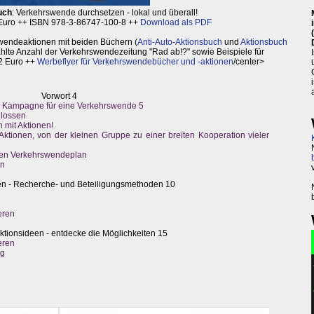
uch
: Verkehrswende durchsetzen - lokal und überall!
 Euro ++ ISBN 978-3-86747-100-8 ++
Download als PDF
swendeaktionen mit beiden Büchern (
Anti-Auto-Aktionsbuch
und
Aktionsbuch
ählte Anzahl der Verkehrswendezeitung "Rad ab!?" sowie Beispiele für
2 Euro ++
Werbeflyer für Verkehrswendebücher und -aktionen
/center>
Vorwort 4
n Kampagne für eine Verkehrswende 5
hlossen
h mit Aktionen!
tionen, von der kleinen Gruppe zu einer breiten Kooperation vieler
den Verkehrswendeplan
en
en - Recherche- und Beteiligungsmethoden 10
eren
Aktionsideen - entdecke die Möglichkeiten 15
eren
ag