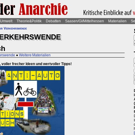
Umwelt
Theorie&Politik
Debatten
Saasen/GI/Mittelhessen
Materialien
Se
ur Verkehrswende
 VERKEHRSWENDE
ch
ehrswende
●
Weitere Materialien
 voller frecher Ideen und wertvoller Tipps!