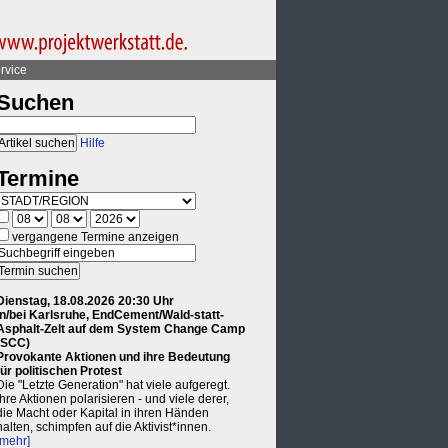
rvice
Suchen
Hilfe
Termine
vergangene Termine anzeigen
Dienstag, 18.08.2026 20:30 Uhr
in/bei Karlsruhe, EndCement/Wald-statt-
Asphalt-Zelt auf dem System Change Camp
(SCC)
Provokante Aktionen und ihre Bedeutung
für politischen Protest
Die "Letzte Generation" hat viele aufgeregt.
Ihre Aktionen polarisieren - und viele derer,
die Macht oder Kapital in ihren Händen
halten, schimpfen auf die Aktivist*innen.
[mehr]