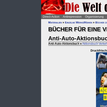
Direct-Action
Antirepression
Organisierung
Materialien
»
Einzelne Werke/Reihen
»
Bücher z
BÜCHER FÜR EINE
Anti-Auto-Aktionsbu
Anti-Auto-Aktionsbuch
●
Aktionsbuch Verk
Druckfrisch,