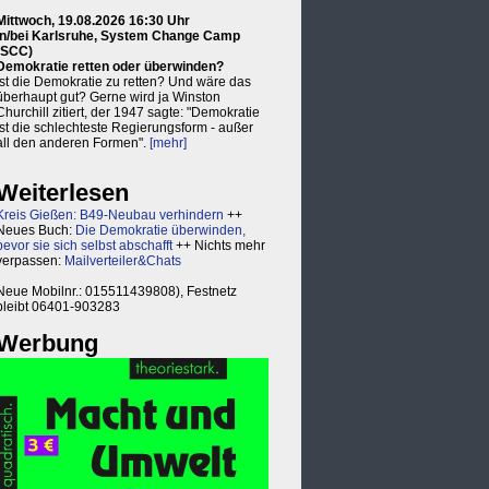
Mittwoch, 19.08.2026 16:30 Uhr
in/bei Karlsruhe, System Change Camp
(SCC)
Demokratie retten oder überwinden?
Ist die Demokratie zu retten? Und wäre das
überhaupt gut? Gerne wird ja Winston
Churchill zitiert, der 1947 sagte: "Demokratie
ist die schlechteste Regierungsform - außer
all den anderen Formen".
[mehr]
Weiterlesen
Kreis Gießen: B49-Neubau verhindern
++
Neues Buch:
Die Demokratie überwinden,
bevor sie sich selbst abschafft
++ Nichts mehr
verpassen:
Mailverteiler&Chats
Neue Mobilnr.: 015511439808), Festnetz
bleibt 06401-903283
Werbung