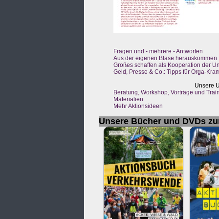
Fragen und - mehrere - Antworten
Aus der eigenen Blase herauskommen
Großes schaffen als Kooperation der Un
Geld, Presse & Co.: Tipps für Orga-Kra
Unsere U
Beratung, Workshop, Vorträge und Trai
Materialien
Mehr Aktionsideen
Unsere Bücher und DVDs z