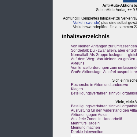
Anti-Auto-Aktionsb
SeitenHieb-Verlag ++ 9
Achtung!!! Komplettes Infopaket zu Verkehr
Verkehrswende
) plus eine selbst gew
Verkehrswendepläne für zusammen 2
Inhaltsverzeichnis
Von kleinen Anfängen zur umfassende
Sonderfall: Du - zwar allein, aber entsc
Normalfall: Als Gruppe loslegen ... gleic
Auf dem Weg: Von kleinen zu großen Ak
Akteuris
Von Einzelforderungen zum umfassen
Große Aktionstage: Autofrei ausprobier
Sich einmisch
Recherche in Akten und anderswo
Klagen
Beteiligungsverfahren sinnvoll organisi
Viele, viele 
Beteiligungsverfahren sinnvoll organisi
Ausrüstung für den widerständigen Allt
Aktionen gegen Autos
Autofreie Zonen in Handarbeit!
Mehr fürs Radeln
Meinung machen
Direkte Intervention