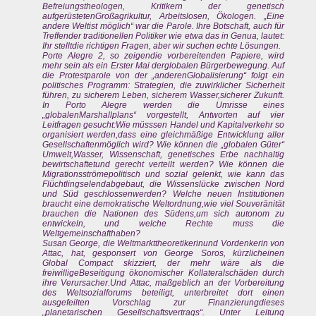
Befreiungstheologen, Kritikern der genetisch
aufgerüstetenGroßagrikultur, Arbeitslosen, Ökologen. „Eine
andere Weltist möglich“ war die Parole. Ihre Botschaft, auch für
Treffender traditionellen Politiker wie etwa das in Genua, lautet:
Ihr stelltdie richtigen Fragen, aber wir suchen echte Lösungen.
Porte Alegre 2, so zeigendie vorbereitenden Papiere, wird
mehr sein als ein Erster Mai derglobalen Bürgerbewegung. Auf
die Protestparole von der „anderenGlobalisierung“ folgt ein
politisches Programm: Strategien, die zuwirklicher Sicherheit
führen, zu sicherem Leben, sicherem Wasser,sicherer Zukunft.
In Porto Alegre werden die Umrisse eines
„globalenMarshallplans“ vorgestellt, Antworten auf vier
Leitfragen gesucht:Wie müsssen Handel und Kapitalverkehr so
organisiert werden,dass eine gleichmäßige Entwicklung aller
Gesellschaftenmöglich wird? Wie können die „globalen Güter“
Umwelt,Wasser, Wissenschaft, genetisches Erbe nachhaltig
bewirtschaftetund gerecht verteilt werden? Wie können die
Migrationsströmepolitisch und sozial gelenkt, wie kann das
Flüchtlingselendabgebaut, die Wissenslücke zwischen Nord
und Süd geschlossenwerden? Welche neuen Institutionen
braucht eine demokratische Weltordnung,wie viel Souveränität
brauchen die Nationen des Südens,um sich autonom zu
entwickeln, und welche Rechte muss die
Weltgemeinschafthaben?
Susan George, die Weltmarkttheoretikerinund Vordenkerin von
Attac, hat, gesponsert von George Soros, kürzlicheinen
Global Compact skizziert, der mehr wäre als die
freiwilligeBeseitigung ökonomischer Kollateralschäden durch
ihre Verursacher.Und Attac, maßgeblich an der Vorbereitung
des Weltsozialforums beteiligt, unterbreitet dort einen
ausgefeilten Vorschlag zur Finanzierungdieses
„planetarischen Gesellschaftsvertrags“. Unter Leitung