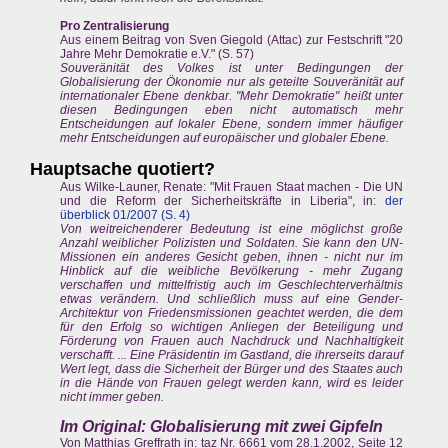
Pro Zentralisierung
Aus einem Beitrag von Sven Giegold (Attac) zur Festschrift "20
Jahre Mehr Demokratie e.V." (S. 57)
Souveränität des Volkes ist unter Bedingungen der
Globalisierung der Ökonomie nur als geteilte Souveränität auf
internationaler Ebene denkbar. "Mehr Demokratie" heißt unter
diesen Bedingungen eben nicht automatisch mehr
Entscheidungen auf lokaler Ebene, sondern immer häufiger
mehr Entscheidungen auf europäischer und globaler Ebene.
Hauptsache quotiert?
Aus Wilke-Launer, Renate: "Mit Frauen Staat machen - Die UN
und die Reform der Sicherheitskräfte in Liberia", in:
der
überblick 01/2007 (S. 4
)
Von weitreichenderer Bedeutung ist eine möglichst große
Anzahl weiblicher Polizisten und Soldaten. Sie kann den UN-
Missionen ein anderes Gesicht geben, ihnen - nicht nur im
Hinblick auf die weibliche Bevölkerung - mehr Zugang
verschaffen und mittelfristig auch im Geschlechterverhältnis
etwas verändern. Und schließlich muss auf eine Gender-
Architektur von Friedensmissionen geachtet werden, die dem
für den Erfolg so wichtigen Anliegen der Beteiligung und
Förderung von Frauen auch Nachdruck und Nachhaltigkeit
verschafft. ... Eine Präsidentin im Gastland, die ihrerseits darauf
Wert legt, dass die Sicherheit der Bürger und des Staates auch
in die Hände von Frauen gelegt werden kann, wird es leider
nicht immer geben.
Im Original: Globalisierung mit zwei Gipfeln
Von Matthias Greffrath in: taz Nr. 6661 vom 28.1.2002, Seite 12