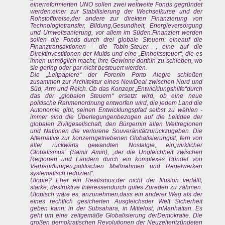
einerreformierten UNO sollen zwei weltweite Fonds gegründet
werden:einer zur Stabilisierung der Wechselkurse und der
Rohstoffpreise,der andere zur direkten Finanzierung von
Technologietransfer, Bildung,Gesundheit, Energieversorgung
und Umweltsanierung, vor allem im Süden.Finanziert werden
sollen die Fonds durch drei globale Steuern: eineauf die
Finanztransaktionen - die Tobin-Steuer -, eine auf die
Direktinvestitionen der Multis und eine „Einheitssteuer“, die es
ihnen unmöglich macht, ihre Gewinne dorthin zu schieben, wo
sie gering oder gar nicht besteuert werden.
Die „Leitpapiere“ der Forenin Porto Alegre schießen
zusammen zur Architektur eines NewDeal zwischen Nord und
Süd, Arm und Reich. Ob das Konzept „Entwicklungshilfe“durch
das der „globalen Steuern“ ersetzt wird, ob eine neue
politische Rahmenordnung entworfen wird, die jedem Land die
Autonomie gibt, seinen Entwicklungspfad selbst zu wählen -
immer sind die Überlegungenbezogen auf die Leitidee der
globalen Zivilgesellschaft, den Bürgernin allen Weltregionen
und Nationen die verlorene Souveränitätzurückzugeben. Die
Alternative zur konzerngetriebenen Globalisierungist, fern von
aller rückwärts gewandten Nostalgie, ein„wirklicher
Globalismus“ (Samir Amin), „der die Ungleichheit zwischen
Regionen und Ländern durch ein komplexes Bündel von
Verhandlungen,politischen Maßnahmen und Regelwerken
systematisch reduziert“.
Utopie? Eher ein Realismus,der nicht der Illusion verfällt,
starke, destruktive Interessendurch gutes Zureden zu zähmen.
Utopisch wäre es, anzunehmen,dass ein anderer Weg als der
eines rechtlich gesicherten Ausgleichsder Welt Sicherheit
geben kann: in der Subsahara, in Mittelost, inManhattan. Es
geht um eine zeitgemäße Globalisierung derDemokratie. Die
großen demokratischen Revolutionen der Neuzeitentzündeten