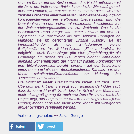
sich am Kampf um die Besteuerung; das Recht aufSteuern ist
die Basis der Volkssouveränität. Heute istdie Wirtschaft global,
aber der Rahmen, in dem sie steht, ist esnoch nicht. Die erste
zentrale Forderung einer weltweiten Demokratiebewegungsind
konsequenterweise ein weltweites Steuersystem und die
Demokratisierung der großen internationalen Institutionen von
der Welthandelsorganisation bis zur Weltbank. Das ist die
Botschaftvon Porto Alegre und seine Antwort auf den 11.
September. Sie istradikaler als alle sozialen Predigten an
Manager, sie ist gerechterals „Infinite Justice“, sie ist
friedensstiftender als die Einladungvon vierzig
Religionsführern ins Waldorf-Astoria. „Eine andereWelt ist
möglich“ - auch Porto Alegre gibt eine „Empfehlung,die als
Grundlage für Treffen der G-8-Staaten dienen“ kann:einen
globalen Sicherheitspakt, der nicht auf Waffen, Kontrolltechnik
und Elitenkooperation beruht, sondern auf der Umlenkung
eines geringenTeils des überakkumulierten Kapitals aus den
Krisen schaffendenFinanzmärkten zur Mehrung des
„Reichtums der Nationen“.
Die Botschaft lautet: DieInstrumente liegen auf dem Tisch.
Überprüft sie, kritisiert sie,setzt euch auseinander! Oder sagt,
dass ihr sie nicht wollt. Sagt, dassder Schock von Manhattan
noch nicht groß genug für euch war.Dass ihr immer noch die
Utopie hegt, das Abgleiten der Welt in mehr Ungleichheit,mehr
Hunger, mehr Chaos und mehr Terror könnte mit weniger als
großenSchritten vermieden werden.
Vorbereitungspapiere
++
Susan George