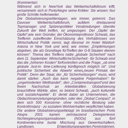
(Kommentar)
Während sich in NewYork das Weltwirtschaftsforum trifft,
versammeln sich in PortoAlegre seine Kritiker. Sie wissen: Nur
große Schritte helfenweiter.
Die Globalisierungselitentagen, wie immer, getrennt. Das
Davoser Weltwirtschaftsforum, aufdem dreitausend
Topmanager und Spitzenpolitiker Verabredungen überdie
Zukunft der Welt treffen, ist umgezogen. Der „Gipfel der
Gipfel“,wie sein Gründer, der Ökonomieprofessor Schwab, das
Treffenin zutreffender Einschätzung des Verhältnisses von
Wirtschaftund Politik nennt, tagt diesmal im Hotel Waldorf-
Astoria in New York und wird, wie immer, „Empfehlungen
abgeben, die als Grundlage fürTreffen der G-8-Staaten dienen
können“. Thema des Treffens istdie „globale Sicherheit“ nach
dem 11. September. WirtschaftlicheSicherheit - für Schwab sind
das die „höheren Kosten“ fürKontrollen und die Frage, „ob eine
globale Just-in- time-Lieferung künftignoch möglich ist“. Und
politische Sicherheit: die Abwehr eines„neuen Primats der
Politik“. Denn der Staat, der „für Sicherheitsorgen“ muss, wird
damit stärker. „Auch das kann negative Folgenhaben“: für
„ungehinderten Welthandel“, den „Containertransport“und den
freien Nachschub an Arbeitskräften. Globalisierung
brauchtfreie Märkte, aber, so betont Schwab, „auch kulturelle
und sozialeAspekte“. Er denkt dabei an Unternehmen, die
Obdachlosenzeitungengründen, oder den „Global Compact“, in
dem sich 500 Konzerne- ohne rechtliche Bindung oder
Kontrollinstanz - zu sozialem Wohlverhalten verpflichtet haben.
Die andere Globalisierungselitetagt im brasilianischen Porto
Alegre. 2001 kamen zehntausend Delegiertevon
Nichtregierungsorganisationen (NGOs) aus fünf
Kontinenten:eine bunte Mischung aus Gewerkschaftern,
Landlosen, Entwicklungsexperten,Feministinnen,