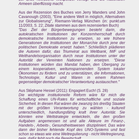
Armeen überflüssig macht.
Aus der Rezension des Buches von Jerry Manders und John
Cavanough (2003), "Eine andere Welt in möglich, Alternativen
zur Globalisierung", Riemann-Verlag München (in: punkt.um
11/2003, S. 22; Zitate stammen aus dem rezensierten Buch)
"Das Ziel der Bürgerbewegungen besteht darin, die
autokratischen Institutionen der Konzernherrschaft durch
demokratische Institutionen zu ersetzen, so wie frühere
Generationen die Institutionen der Monarchie durch jene der
politischen Demokratie ersetzt haben." Schließlich plädieren
die Autoren dafür, das Triumvirat aus Weltbank, IWF und
Welthandelsorganisation durch neue Institutionen unter der
Autorität der Vereinten Nationen zu ersetzen. "Diese
Institutionen würden das Mandat haben, den Übergang zu
einem kooperativen, weltumspannenden System lokaler
Ökonomien zu fördern und zu unterstützen, die Informationen,
Technologie, Kultur und Waren in einem Rahmen
gegenseitiger demokratischer Verantwortung austauschen."
Aus Stéphane Hessel (2011): Engagiert Euch! (S. 28)
Die wichtigste institutionelle Reform wäre für mich die
Schaffung eines UN-Rates für wirtschaftliche und soziale
Sicherheit. In diesen Rat wären die zwanzig bis dreißig Staaten
mit der größten Verantwortung zu wählen - kulturell
unterschiedlich, handlungsfähig kraft ihrer Autorität. Sie
könnten eine Weltstrategie entwickeln, die den großen
Aufgaben angemessen ist und alle Akteure im Finanz-,
Handels-, Arbeits-, Gesundheitswesen diszipliniert. Das wäre
dann der bisher fehlende Kopf des UNO-Systems und fast
schon so etwas wie eine Weltregulierung - nicht Weltregierung,
nein, dafür fehlt noch die Bereitschaft.