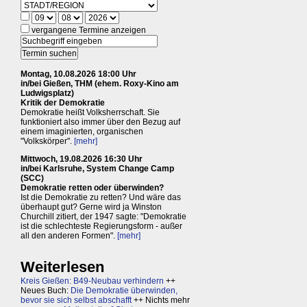
vergangene Termine anzeigen
Montag, 10.08.2026 18:00 Uhr
in/bei Gießen, THM (ehem. Roxy-Kino am
Ludwigsplatz)
Kritik der Demokratie
Demokratie heißt Volksherrschaft. Sie
funktioniert also immer über den Bezug auf
einem imaginierten, organischen
"Volkskörper".
[mehr]
Mittwoch, 19.08.2026 16:30 Uhr
in/bei Karlsruhe, System Change Camp
(SCC)
Demokratie retten oder überwinden?
Ist die Demokratie zu retten? Und wäre das
überhaupt gut? Gerne wird ja Winston
Churchill zitiert, der 1947 sagte: "Demokratie
ist die schlechteste Regierungsform - außer
all den anderen Formen".
[mehr]
Weiterlesen
Kreis Gießen: B49-Neubau verhindern
++
Neues Buch:
Die Demokratie überwinden,
bevor sie sich selbst abschafft
++ Nichts mehr