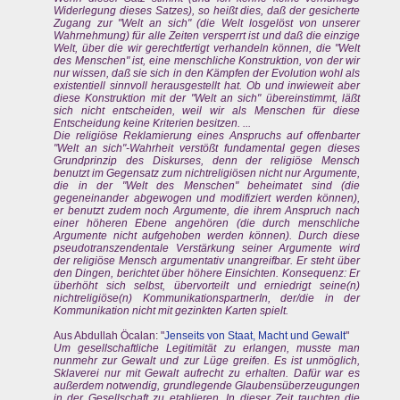
Widerlegung dieses Satzes), so heißt dies, daß der gesicherte
Zugang zur "Welt an sich" (die Welt losgelöst von unserer
Wahrnehmung) für alle Zeiten versperrt ist und daß die einzige
Welt, über die wir gerechtfertigt verhandeln können, die "Welt
des Menschen" ist, eine menschliche Konstruktion, von der wir
nur wissen, daß sie sich in den Kämpfen der Evolution wohl als
existentiell sinnvoll herausgestellt hat. Ob und inwieweit aber
diese Konstruktion mit der "Welt an sich" übereinstimmt, läßt
sich nicht entscheiden, weil wir als Menschen für diese
Entscheidung keine Kriterien besitzen. ...
Die religiöse Reklamierung eines Anspruchs auf offenbarter
"Welt an sich"-Wahrheit verstößt fundamental gegen dieses
Grundprinzip des Diskurses, denn der religiöse Mensch
benutzt im Gegensatz zum nichtreligiösen nicht nur Argumente,
die in der "Welt des Menschen" beheimatet sind (die
gegeneinander abgewogen und modifiziert werden können),
er benutzt zudem noch Argumente, die ihrem Anspruch nach
einer höheren Ebene angehören (die durch menschliche
Argumente nicht aufgehoben werden können). Durch diese
pseudotranszendentale Verstärkung seiner Argumente wird
der religiöse Mensch argumentativ unangreifbar. Er steht über
den Dingen, berichtet über höhere Einsichten. Konsequenz: Er
überhöht sich selbst, übervorteilt und erniedrigt seine(n)
nichtreligiöse(n) KommunikationspartnerIn, der/die in der
Kommunikation nicht mit gezinkten Karten spielt.
Aus Abdullah Öcalan: "
Jenseits von Staat, Macht und Gewalt
"
Um gesellschaftliche Legitimität zu erlangen, musste man
nunmehr zur Gewalt und zur Lüge greifen. Es ist unmöglich,
Sklaverei nur mit Gewalt aufrecht zu erhalten. Dafür war es
außerdem notwendig, grundlegende Glaubensüberzeugungen
in der Gesellschaft zu etablieren. In dieser Zeit tauchten die