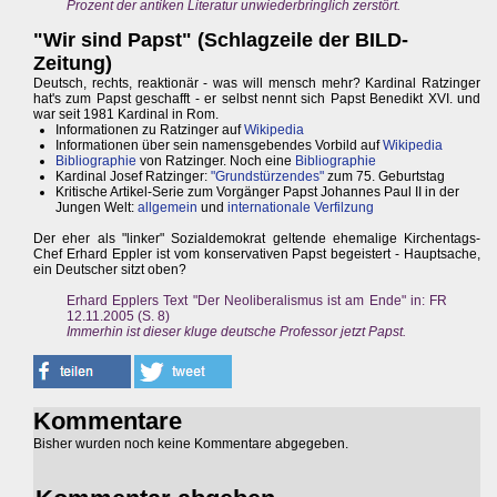
Prozent der antiken Literatur unwiederbringlich zerstört.
"Wir sind Papst" (Schlagzeile der BILD-
Zeitung)
Deutsch, rechts, reaktionär - was will mensch mehr? Kardinal Ratzinger
hat's zum Papst geschafft - er selbst nennt sich Papst Benedikt XVI. und
war seit 1981 Kardinal in Rom.
Informationen zu Ratzinger auf
Wikipedia
Informationen über sein namensgebendes Vorbild auf
Wikipedia
Bibliographie
von Ratzinger. Noch eine
Bibliographie
Kardinal Josef Ratzinger:
"Grundstürzendes"
zum 75. Geburtstag
Kritische Artikel-Serie zum Vorgänger Papst Johannes Paul II in der
Jungen Welt:
allgemein
und
internationale Verfilzung
Der eher als "linker" Sozialdemokrat geltende ehemalige Kirchentags-
Chef Erhard Eppler ist vom konservativen Papst begeistert - Hauptsache,
ein Deutscher sitzt oben?
Erhard Epplers Text "Der Neoliberalismus ist am Ende" in: FR
12.11.2005 (S. 8)
Immerhin ist dieser kluge deutsche Professor jetzt Papst.
Kommentare
Bisher wurden noch keine Kommentare abgegeben.