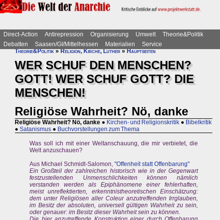
Direct-Action
Antirepression
Organisierung
Umwelt
Theorie&Politik
Debatten
Saasen/GI/Mittelhessen
Materialien
Service
Theorie&Politik
»
Religion, Kirche, Luther
»
Hauptseiten
WER SCHUF DEN MENSCHEN?
GOTT! WER SCHUF GOTT? DIE
MENSCHEN!
Religiöse Wahrheit? Nö, danke
Religiöse Wahrheit? Nö, danke
●
Kirchen- und Religionskritik
●
Bibelkritik
●
Satanismus
●
Buchvorstellungen zum Thema
Was soll ich mit einer Weltanschauung, die mir verbietet, die
Welt anzuschauen?
Aus Michael Schmidt-Salomon,
"Offenheit statt Offenbarung"
Ein Großteil der zahlreichen historisch wie in der Gegenwart
festzustellenden Unmenschlichkeiten können nämlich
verstanden werden als Epiphänomene einer fehlerhaften,
meist unreflektierten, erkenntnistheoretischen Einschätzung:
dem unter Religiösen aller Coleur anzutreffenden Irrglauben,
im Besitz der absoluten, universell gültigen Wahrheit zu sein,
oder genauer: im Besitz dieser Wahrheit sein zu können.
Die hier anzutreffende Konstruktion einer durch Offenbarung