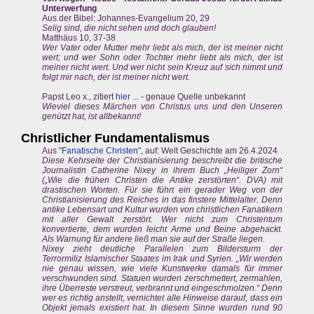
Unterwerfung
Aus der Bibel: Johannes-Evangelium 20, 29
Selig sind, die nicht sehen und doch glauben!
Matthäus 10, 37-38
Wer Vater oder Mutter mehr liebt als mich, der ist meiner nicht
wert; und wer Sohn oder Tochter mehr liebt als mich, der ist
meiner nicht wert. Und wer nicht sein Kreuz auf sich nimmt und
folgt mir nach, der ist meiner nicht wert.
Papst Leo x., zitiert
hier ...
- genaue Quelle unbekannt
Wieviel dieses Märchen von Christus uns und den Unseren
genützt hat, ist allbekannt!
Christlicher Fundamentalismus
Aus "
Fanatische Christen
", auf: Welt Geschichte am 26.4.2024
Diese Kehrseite der Christianisierung beschreibt die britische
Journalistin Catherine Nixey in ihrem Buch „Heiliger Zorn“
(„Wie die frühen Christen die Antike zerstörten“. DVA) mit
drastischen Worten. Für sie führt ein gerader Weg von der
Christianisierung des Reiches in das finstere Mittelalter. Denn
antike Lebensart und Kultur wurden von christlichen Fanatikern
mit aller Gewalt zerstört. Wer nicht zum Christentum
konvertierte, dem wurden leicht Arme und Beine abgehackt.
Als Warnung für andere ließ man sie auf der Straße liegen.
Nixey zieht deutliche Parallelen zum Bildersturm der
Terrormiliz Islamischer Staates im Irak und Syrien. „Wir werden
nie genau wissen, wie viele Kunstwerke damals für immer
verschwunden sind. Statuen wurden zerschmettert, zermahlen,
ihre Überreste verstreut, verbrannt und eingeschmolzen.“ Denn
wer es richtig anstellt, vernichtet alle Hinweise darauf, dass ein
Objekt jemals existiert hat. In diesem Sinne wurden rund 90