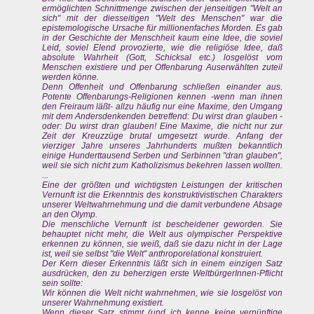
ermöglichten Schnittmenge zwischen der jenseitigen "Welt an
sich" mit der diesseitigen "Welt des Menschen" war die
epistemologische Ursache für millionenfaches Morden. Es gab
in der Geschichte der Menschheit kaum eine Idee, die soviel
Leid, soviel Elend provozierte, wie die religiöse Idee, daß
absolute Wahrheit (Gott, Schicksal etc.) losgelöst vom
Menschen existiere und per Offenbarung Auserwählten zuteil
werden könne.
Denn Offenheit und Offenbarung schließen einander aus.
Potente Offenbarungs-Religionen kennen -wenn man ihnen
den Freiraum läßt- allzu häufig nur eine Maxime, den Umgang
mit dem Andersdenkenden betreffend: Du wirst dran glauben -
oder: Du wirst dran glauben! Eine Maxime, die nicht nur zur
Zeit der Kreuzzüge brutal umgesetzt wurde. Anfang der
vierziger Jahre unseres Jahrhunderts mußten bekanntlich
einige Hunderttausend Serben und Serbinnen "dran glauben",
weil sie sich nicht zum Katholizismus bekehren lassen wollten.
...
Eine der größten und wichtigsten Leistungen der kritischen
Vernunft ist die Erkenntnis des konstruktivistischen Charakters
unserer Weltwahrnehmung und die damit verbundene Absage
an den Olymp.
Die menschliche Vernunft ist bescheidener geworden. Sie
behauptet nicht mehr, die Welt aus olympischer Perspektive
erkennen zu können, sie weiß, daß sie dazu nicht in der Lage
ist, weil sie selbst "die Welt" anthroporelational konstruiert.
Der Kern dieser Erkenntnis läßt sich in einem einzigen Satz
ausdrücken, den zu beherzigen erste WeltbürgerInnen-Pflicht
sein sollte:
Wir können die Welt nicht wahrnehmen, wie sie losgelöst von
unserer Wahrnehmung existiert.
Wenn dieser Satz stimmt (und ich kenne keine vernünftige