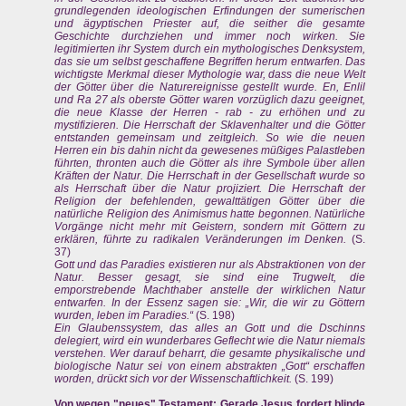
grundlegenden ideologischen Erfindungen der sumerischen
und ägyptischen Priester auf, die seither die gesamte
Geschichte durchziehen und immer noch wirken. Sie
legitimierten ihr System durch ein mythologisches Denksystem,
das sie um selbst geschaffene Begriffen herum entwarfen. Das
wichtigste Merkmal dieser Mythologie war, dass die neue Welt
der Götter über die Naturereignisse gestellt wurde. En, Enlil
und Ra 27 als oberste Götter waren vorzüglich dazu geeignet,
die neue Klasse der Herren - rab - zu erhöhen und zu
mystifizieren. Die Herrschaft der Sklavenhalter und die Götter
entstanden gemeinsam und zeitgleich. So wie die neuen
Herren ein bis dahin nicht da gewesenes müßiges Palastleben
führten, thronten auch die Götter als ihre Symbole über allen
Kräften der Natur. Die Herrschaft in der Gesellschaft wurde so
als Herrschaft über die Natur projiziert. Die Herrschaft der
Religion der befehlenden, gewalttätigen Götter über die
natürliche Religion des Animismus hatte begonnen. Natürliche
Vorgänge nicht mehr mit Geistern, sondern mit Göttern zu
erklären, führte zu radikalen Veränderungen im Denken.
(S.
37)
Gott und das Paradies existieren nur als Abstraktionen von der
Natur. Besser gesagt, sie sind eine Trugwelt, die
emporstrebende Machthaber anstelle der wirklichen Natur
entwarfen. In der Essenz sagen sie: „Wir, die wir zu Göttern
wurden, leben im Paradies.“
(S. 198)
Ein Glaubenssystem, das alles an Gott und die Dschinns
delegiert, wird ein wunderbares Geflecht wie die Natur niemals
verstehen. Wer darauf beharrt, die gesamte physikalische und
biologische Natur sei von einem abstrakten „Gott“ erschaffen
worden, drückt sich vor der Wissenschaftlichkeit.
(S. 199)
Von wegen "neues" Testament: Gerade Jesus fordert blinde