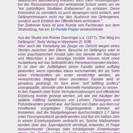
skeptischen Bevölkerung erklären, dass mehr Anstrengungen
bei der Resozialisierung der wirksamste Schutz seien, um sie
"vor zukünftigen Straftaten Entlassener" zu schützen. Diese
Erkenntnis zu vermitteln ist auch deswegen nicht einfach, weil
Gefängnismauern nicht nur den Ausbruch der Gefangenen,
sondern auch Einblick der Öffentlichkeit verhindern."
Der Ziethener Kreis ist eine Runde von Fachleuten aus dem
Strafvollzug, hat ein
10-Punkte-Papier
verabschiedet.
Aus der Studie von Rainer Danzinger u.a. (1977), "Der Weg ins
Gefängnis", Beltz Verlag in Weinheim (S. 60ff)
Aber auch die Vorladung als Zeuge vor Gericht wegen eines
Streites zwischen den Eltern, Besuche im Gefängnis oder in
einer psychiatrischen Anstalt oder das Gerede der Nachbarn
und Mitschüler ü ber derartige Vorfälle können nicht ohne
Auswirkung auf das Selbstbild des Heranwachsenden bleiben.
Er ist über die Auffälligkeit seiner Familie selbst auffällig
geworden, wenn irgendwo etwas verschwindet, der als Sohn
eines Vorbestraften als erster verdächtigt werden, als
verwahrlostes Mitglied einer zerrütteten Familie wird er
geradezu gedrängt, im Sinn einer "self fulfilling profecy"
unangepaßte, störende oder kriminelle Handlungen zu setzen.
In den Kapiteln über frühe Verhaltensstörungen und öffentliche
Erziehung konnte gezeigt werden, um wie viel häufiger der
spätere Häftling Sanktionen von Lehrern, Fürsorgern und
Polizeibeamten gesetzt war. Auf Grund von Daten aus dem nur
Inhaftierten vorgelegten Fragebogenteils konnten wir
feststellen, daß die Strafgefangenen durchschnittlich 2,7 Jahre
unter Fürsorgeaufsicht gestellt werden und fast ein halbes Jahr
in einem Erziehungsheim verbracht en, Solche Maßnahmen
wurden über das Jugendgericht verhängt, entweder, in Folge
unzureichender Obsorge oder schädigender Einwirkungen