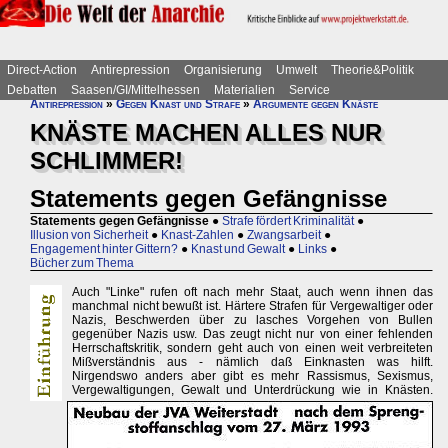
Direct-Action
Antirepression
Organisierung
Umwelt
Theorie&Politik
Debatten
Saasen/GI/Mittelhessen
Materialien
Service
Antirepression
»
Gegen Knast und Strafe
»
Argumente gegen Knäste
KNÄSTE MACHEN ALLES NUR
SCHLIMMER!
Statements gegen Gefängnisse
Statements gegen Gefängnisse
●
Strafe fördert Kriminalität
●
Illusion von Sicherheit
●
Knast-Zahlen
●
Zwangsarbeit
●
Engagement hinter Gittern?
●
Knast und Gewalt
●
Links
●
Bücher zum Thema
Auch "Linke" rufen oft nach mehr Staat, auch wenn ihnen das
manchmal nicht bewußt ist. Härtere Strafen für Vergewaltiger oder
Nazis, Beschwerden über zu lasches Vorgehen von Bullen
gegenüber Nazis usw. Das zeugt nicht nur von einer fehlenden
Herrschaftskritik, sondern geht auch von einen weit verbreiteten
Mißverständnis aus - nämlich daß Einknasten was hilft.
Nirgendswo anders aber gibt es mehr Rassismus, Sexismus,
Vergewaltigungen, Gewalt und Unterdrückung wie in Knästen.