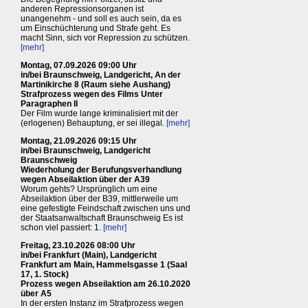
anderen Repressionsorganen ist
unangenehm - und soll es auch sein, da es
um Einschüchterung und Strafe geht. Es
macht Sinn, sich vor Repression zu schützen.
[mehr]
Montag, 07.09.2026 09:00 Uhr
in/bei Braunschweig, Landgericht, An der
Martinikirche 8 (Raum siehe Aushang)
Strafprozess wegen des Films Unter
Paragraphen II
Der Film wurde lange kriminalisiert mit der
(erlogenen) Behauptung, er sei illegal.
[mehr]
Montag, 21.09.2026 09:15 Uhr
in/bei Braunschweig, Landgericht
Braunschweig
Wiederholung der Berufungsverhandlung
wegen Abseilaktion über der A39
Worum gehts? Ursprünglich um eine
Abseilaktion über der B39, mittlerweile um
eine gefestigte Feindschaft zwischen uns und
der Staatsanwaltschaft Braunschweig Es ist
schon viel passiert: 1.
[mehr]
Freitag, 23.10.2026 08:00 Uhr
in/bei Frankfurt (Main), Landgericht
Frankfurt am Main, Hammelsgasse 1 (Saal
17, 1. Stock)
Prozess wegen Abseilaktion am 26.10.2020
über A5
In der ersten Instanz im Strafprozess wegen