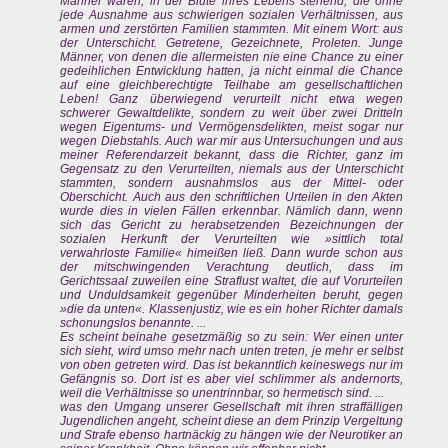
Männer waren, in der Blüte ihres Lebens stehend, die ohne
jede Ausnahme aus schwierigen sozialen Verhältnissen, aus
armen und zerstörten Familien stammten. Mit einem Wort: aus
der Unterschicht. Getretene, Gezeichnete, Proleten. Junge
Männer, von denen die allermeisten nie eine Chance zu einer
gedeihlichen Entwicklung hatten, ja nicht einmal die Chance
auf eine gleichberechtigte Teilhabe am gesellschaftlichen
Leben! Ganz überwiegend verurteilt nicht etwa wegen
schwerer Gewaltdelikte, sondern zu weit über zwei Dritteln
wegen Eigentums- und Vermögensdelikten, meist sogar nur
wegen Diebstahls. Auch war mir aus Untersuchungen und aus
meiner Referendarzeit bekannt, dass die Richter, ganz im
Gegensatz zu den Verurteilten, niemals aus der Unterschicht
stammten, sondern ausnahmslos aus der Mittel- oder
Oberschicht. Auch aus den schriftlichen Urteilen in den Akten
wurde dies in vielen Fällen erkennbar. Nämlich dann, wenn
sich das Gericht zu herabsetzenden Bezeichnungen der
sozialen Herkunft der Verurteilten wie »sittlich total
verwahrloste Familie« himeißen ließ. Dann wurde schon aus
der mitschwingenden Verachtung deutlich, dass im
Gerichtssaal zuweilen eine Straflust waltet, die auf Vorurteilen
und Unduldsamkeit gegenüber Minderheiten beruht, gegen
»die da unten«. Klassenjustiz, wie es ein hoher Richter damals
schonungslos benannte. ...
Es scheint beinahe gesetzmäßig so zu sein: Wer einen unter
sich sieht, wird umso mehr nach unten treten, je mehr er selbst
von oben getreten wird. Das ist bekanntlich keineswegs nur im
Gefängnis so. Dort ist es aber viel schlimmer als andernorts,
weil die Verhältnisse so unentrinnbar, so hermetisch sind. ...
was den Umgang unserer Gesellschaft mit ihren straffälligen
Jugendlichen angeht, scheint diese an dem Prinzip Vergeltung
und Strafe ebenso hartnäckig zu hängen wie der Neurotiker an