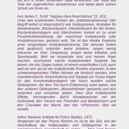
hat sich in einen strafenden Staat verwandelt. Der Staat läßt
Teile der Jugendlichen verwahrlosen und bietet dann seinen
Schutz vor ihnen an.
Aus James C. Scott: "Applaus dem Anarchismus" (S. 101)
Unter den schlimmsten Formen der „Institutionalisierung“ (der
Begriff selbst ist diagnostisch) wie Gefängnissen, Anstalten für
Geisteskranke, Waisenhäusern, Arbeitshäusern für die Armen,
Konzentrationslagern und Altersheimen kommt es zu einer
Persönlichkeitsstörung, die manchmal institutionelle oder
Anstaltsneurose« genannt wird. Sie ist das direkte Ergebnis
einer langzeitigen Institutionalisierung. Die darunter leiden
sind apathisch, ergreifen keine Initiative, zeigen wenig
Interesse an ihrer Umgebung, zeigen keine Initiative und
Spontaneität. Weil sie kooperativ sind und keinen Ärger
machen, erscheinen solche institutionellen Subjekte bei
denen, die das Sagen haben, in einem vorteilhaften Licht, auch
weil sie sich gut an die institutionelle Routine anpassen. In den
schwerwiegendsten Fällen können sie kindisch werden, eine
charakteristische Körperhaltung und Gangart zur Schau tragen
(in den Konzentrationslagern der Nazis wurden solche
Gefangenen, die dem Tod durch Entbehrung nahe waren, von
den anderen Gefangenen „Musselmänner“ genannt) und sich
reserviert und unnahbar geben. Dies sind institutionelle
Effekte, hervorgerufen durch Kontaktverluste mit der
Außenwelt, den Verlust von Freunden und Besitztümern und
den Charakter der Macht, den das >)Personal« über sie
ausübt.
Arthur Waskow, Institute für Policy Studies, 1972
Vergessen wir das Thema Reform; es ist an der Zeit, von der
Abschaffung der Haftanstalten und Gefängnisse in der