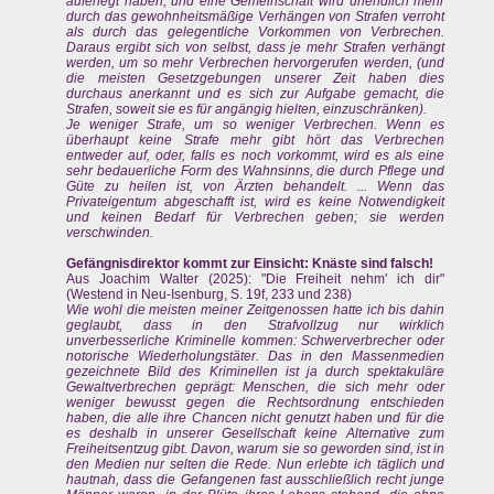
auferlegt haben; und eine Gemeinschaft wird unendlich mehr
durch das gewohnheitsmäßige Verhängen von Strafen verroht
als durch das gelegentliche Vorkommen von Verbrechen.
Daraus ergibt sich von selbst, dass je mehr Strafen verhängt
werden, um so mehr Verbrechen hervorgerufen werden, (und
die meisten Gesetzgebungen unserer Zeit haben dies
durchaus anerkannt und es sich zur Aufgabe gemacht, die
Strafen, soweit sie es für angängig hielten, einzuschränken).
Je weniger Strafe, um so weniger Verbrechen. Wenn es
überhaupt keine Strafe mehr gibt hört das Verbrechen
entweder auf, oder, falls es noch vorkommt, wird es als eine
sehr bedauerliche Form des Wahnsinns, die durch Pflege und
Güte zu heilen ist, von Ärzten behandelt. ... Wenn das
Privateigentum abgeschafft ist, wird es keine Notwendigkeit
und keinen Bedarf für Verbrechen geben; sie werden
verschwinden.
Gefängnisdirektor kommt zur Einsicht: Knäste sind falsch!
Aus Joachim Walter (2025): "Die Freiheit nehm' ich dir"
(Westend in Neu-Isenburg, S. 19f, 233 und 238)
Wie wohl die meisten meiner Zeitgenossen hatte ich bis dahin
geglaubt, dass in den Strafvollzug nur wirklich
unverbesserliche Kriminelle kommen: Schwerverbrecher oder
notorische Wiederholungstäter. Das in den Massenmedien
gezeichnete Bild des Kriminellen ist ja durch spektakuläre
Gewaltverbrechen geprägt: Menschen, die sich mehr oder
weniger bewusst gegen die Rechtsordnung entschieden
haben, die alle ihre Chancen nicht genutzt haben und für die
es deshalb in unserer Gesellschaft keine Alternative zum
Freiheitsentzug gibt. Davon, warum sie so geworden sind, ist in
den Medien nur selten die Rede. Nun erlebte ich täglich und
hautnah, dass die Gefangenen fast ausschließlich recht junge