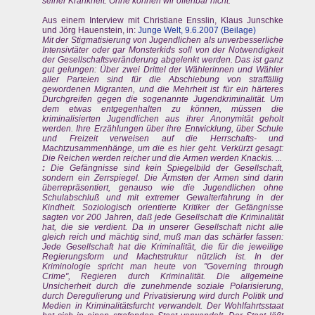
seiner Krankheit. Ohne können wir offenbar nicht.
Aus einem Interview mit Christiane Ensslin, Klaus Junschke
und Jörg Hauenstein, in:
Junge Welt, 9.6.2007 (Beilage)
Mit der Stigmatisierung von Jugendlichen als unverbesserliche
Intensivtäter oder gar Monsterkids soll von der Notwendigkeit
der Gesellschaftsveränderung abgelenkt werden. Das ist ganz
gut gelungen: Über zwei Drittel der Wählerinnen und Wähler
aller Parteien sind für die Abschiebung von straffällig
gewordenen Migranten, und die Mehrheit ist für ein härteres
Durchgreifen gegen die sogenannte Jugendkriminalität. Um
dem etwas entgegenhalten zu können, müssen die
kriminalisierten Jugendlichen aus ihrer Anonymität geholt
werden. Ihre Erzählungen über ihre Entwicklung, über Schule
und Freizeit verweisen auf die Herrschafts- und
Machtzusammenhänge, um die es hier geht. Verkürzt gesagt:
Die Reichen werden reicher und die Armen werden Knackis. ...
:
Die Gefängnisse sind kein Spiegelbild der Gesellschaft,
sondern ein Zerrspiegel. Die Ärmsten der Armen sind darin
überrepräsentiert, genauso wie die Jugendlichen ohne
Schulabschluß und mit extremer Gewalterfahrung in der
Kindheit. Soziologisch orientierte Kritiker der Gefängnisse
sagten vor 200 Jahren, daß jede Gesellschaft die Kriminalität
hat, die sie verdient. Da in unserer Gesellschaft nicht alle
gleich reich und mächtig sind, muß man das schärfer fassen:
Jede Gesellschaft hat die Kriminalität, die für die jeweilige
Regierungsform und Machtstruktur nützlich ist. In der
Kriminologie spricht man heute von "Governing through
Crime", Regieren durch Kriminalität. Die allgemeine
Unsicherheit durch die zunehmende soziale Polarisierung,
durch Deregulierung und Privatisierung wird durch Politik und
Medien in Kriminalitätsfurcht verwandelt. Der Wohlfahrtsstaat