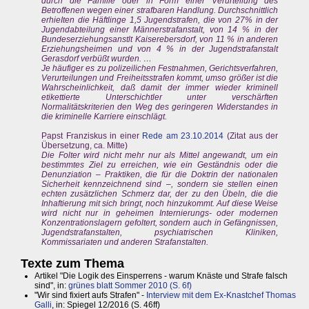
durch die Familie oder in Form einer Verurteilung des
Betroffenen wegen einer strafbaren Handlung. Durchschnittlich
erhieIten die Häftlinge 1,5 Jugendstrafen, die von 27% in der
Jugendabteilung einer Männerstrafanstalt, von 14 % in der
Bundeserziehungsanstlt Kaiserebersdorf, von 11 % in anderen
Erziehungsheimen und von 4 % in der Jugendstrafanstalt
Gerasdorf verbüßt wurden. …
Je häufiger es zu polizeilichen Festnahmen, Gerichtsverfahren,
Verurteilungen und Freiheitsstrafen kommt, umso größer ist die
Wahrscheinlichkeit, daß damit der immer wieder kriminell
etikettierte Unterschichtler unter verschärften
Normalitätskriterien den Weg des geringeren Widerstandes in
die kriminelle Karriere einschlägt.
Papst Franziskus in einer
Rede am 23.10.2014
(Zitat aus der
Übersetzung, ca. Mitte)
Die Folter wird nicht mehr nur als Mittel angewandt, um ein
bestimmtes Ziel zu erreichen, wie ein Geständnis oder die
Denunziation – Praktiken, die für die Doktrin der nationalen
Sicherheit kennzeichnend sind –, sondern sie stellen einen
echten zusätzlichen Schmerz dar, der zu den Übeln, die die
Inhaftierung mit sich bringt, noch hinzukommt. Auf diese Weise
wird nicht nur in geheimen Internierungs- oder modernen
Konzentrationslagern gefoltert, sondern auch in Gefängnissen,
Jugendstrafanstalten, psychiatrischen Kliniken,
Kommissariaten und anderen Strafanstalten.
Texte zum Thema
Artikel "Die Logik des Einsperrens - warum Knäste und Strafe falsch
sind", in:
grünes blatt Sommer 2010 (S. 6f)
"Wir sind fixiert aufs Strafen" -
Interview mit dem Ex-Knastchef Thomas
Galli
, in: Spiegel 12/2016 (S. 46ff)