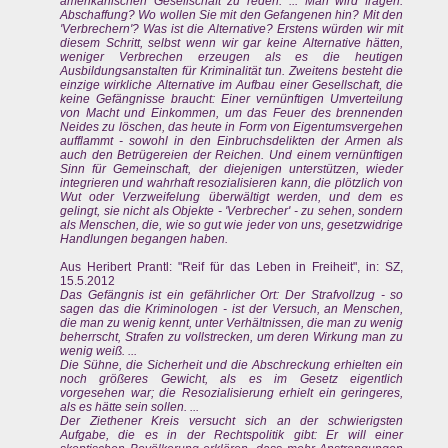
amerikanischen Gesellschaft zu reden. ... Man wird fragen:
Abschaffung? Wo wollen Sie mit den Gefangenen hin? Mit den
'Verbrechern'? Was ist die Alternative? Erstens würden wir mit
diesem Schritt, selbst wenn wir gar keine Alternative hätten,
weniger Verbrechen erzeugen als es die heutigen
Ausbildungsanstalten für Kriminalität tun. Zweitens besteht die
einzige wirkliche Alternative im Aufbau einer Gesellschaft, die
keine Gefängnisse braucht: Einer vernünftigen Umverteilung
von Macht und Einkommen, um das Feuer des brennenden
Neides zu löschen, das heute in Form von Eigentumsvergehen
aufflammt - sowohl in den Einbruchsdelikten der Armen als
auch den Betrügereien der Reichen. Und einem vernünftigen
Sinn für Gemeinschaft, der diejenigen unterstützen, wieder
integrieren und wahrhaft resozialisieren kann, die plötzlich von
Wut oder Verzweifelung überwältigt werden, und dem es
gelingt, sie nicht als Objekte - 'Verbrecher' - zu sehen, sondern
als Menschen, die, wie so gut wie jeder von uns, gesetzwidrige
Handlungen begangen haben.
Aus Heribert Prantl: "Reif für das Leben in Freiheit", in: SZ,
15.5.2012
Das Gefängnis ist ein gefährlicher Ort: Der Strafvollzug - so
sagen das die Kriminologen - ist der Versuch, an Menschen,
die man zu wenig kennt, unter Verhältnissen, die man zu wenig
beherrscht, Strafen zu vollstrecken, um deren Wirkung man zu
wenig weiß. ...
Die Sühne, die Sicherheit und die Abschreckung erhielten ein
noch größeres Gewicht, als es im Gesetz eigentlich
vorgesehen war; die Resozialisierung erhielt ein geringeres,
als es hätte sein sollen. ...
Der Ziethener Kreis versucht sich an der schwierigsten
Aufgabe, die es in der Rechtspolitik gibt: Er will einer