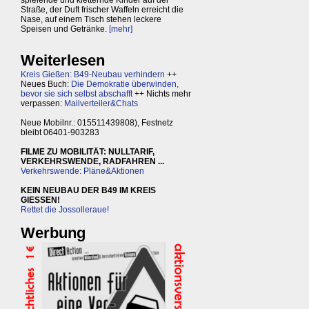
Straße, der Duft frischer Waffeln erreicht die
Nase, auf einem Tisch stehen leckere
Speisen und Getränke.
[mehr]
Weiterlesen
Kreis Gießen: B49-Neubau verhindern
++
Neues Buch:
Die Demokratie überwinden,
bevor sie sich selbst abschafft
++ Nichts mehr
verpassen:
Mailverteiler&Chats
Neue Mobilnr.: 015511439808), Festnetz
bleibt 06401-903283
FILME ZU MOBILITÄT: NULLTARIF,
VERKEHRSWENDE, RADFAHREN ...
Verkehrswende: Pläne&Aktionen
KEIN NEUBAU DER B49 IM KREIS
GIESSEN!
Rettet die Jossolleraue!
Werbung