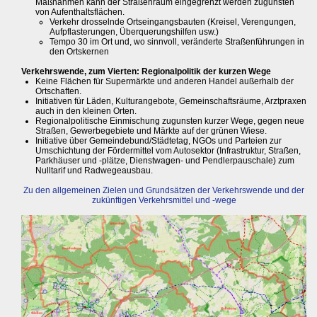
Maßnahmen kann der Straßenraum eingegrenzt werden zugunsten
von Aufenthaltsflächen.
Verkehr drosselnde Ortseingangsbauten (Kreisel, Verengungen,
Aufpflasterungen, Überquerungshilfen usw.)
Tempo 30 im Ort und, wo sinnvoll, veränderte Straßenführungen in
den Ortskernen
Verkehrswende, zum Vierten: Regionalpolitik der kurzen Wege
Keine Flächen für Supermärkte und anderen Handel außerhalb der
Ortschaften.
Initiativen für Läden, Kulturangebote, Gemeinschaftsräume, Arztpraxen
auch in den kleinen Orten.
Regionalpolitische Einmischung zugunsten kurzer Wege, gegen neue
Straßen, Gewerbegebiete und Märkte auf der grünen Wiese.
Initiative über Gemeindebund/Städtetag, NGOs und Parteien zur
Umschichtung der Fördermittel vom Autosektor (Infrastruktur, Straßen,
Parkhäuser und -plätze, Dienstwagen- und Pendlerpauschale) zum
Nulltarif und Radwegeausbau.
Zu den allgemeinen Zielen und Grundsätzen der Verkehrswende und der
zukünftigen Verkehrsmittel und -wege