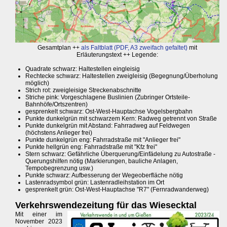
Gesamtplan ++
als Faltblatt (PDF, A3 zweifach gefaltet)
mit
Erläuterungstext ++ Legende:
Quadrate schwarz: Haltestellen eingleisig
Rechtecke schwarz: Haltestellen zweigleisig (Begegnung/Überholung
möglich)
Strich rot: zweigleisige Streckenabschnitte
Striche pink: Vorgeschlagene Buslinien (Zubringer Ortsteile-
Bahnhöfe/Ortszentren)
gesprenkelt schwarz: Ost-West-Hauptachse Vogelsbergbahn
Punkte dunkelgrün mit schwarzem Kern: Radweg getrennt von Straße
Punkte dunkelgrün mit Abstand: Fahrradweg auf Feldwegen
(höchstens Anlieger frei)
Punkte dunkelgrün eng: Fahrradstraße mit "Anlieger frei"
Punkte hellgrün eng: Fahrradstraße mit "Kfz frei"
Stern schwarz: Gefährliche Überquerung/Einfädelung zu Autostraße -
Querungshilfen nötig (Markierungen, bauliche Anlagen,
Tempobegrenzung usw.)
Punkte schwarz: Aufbesserung der Wegeoberfläche nötig
Lastenradsymbol grün: Lastenradleihstation im Ort
gesprenkelt grün: Ost-West-Hauptachse "R7" (Fernradwanderweg)
Verkehrswendezeitung für das Wiesecktal
Mit einer im
November 2023