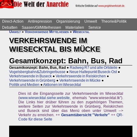
Direct-Action
Antirepression
Organisierung
Umwelt
Theorie&Politik
Debatten
Saasen/GI/Mittelhessen
Materialien
Service
Umwelt
»
Verkehrswende Mittelhessen
»
Wiesecktal
VERKEHRSWENDE IM
WIESECKTAL BIS MÜCKE
Gesamtkonzept: Bahn, Bus, Rad
Gesamtkonzept: Bahn, Bus, Rad
●
Radweg R7 und alle Ortsteile
●
Vogelsbergbahn&Zubringerbusse
●
Neue Haltepunkt Buseck-Ost
●
Verkehrswende in Buseck
●
Verkehrswende in Reiskirchen
●
Verkehrswende in Grünberg
●
Verkehrswende in Mücke
●
Politik und Medien
●
Aktionen im Wiesecktal
Dies ist die Eingangsseite zur Verkehrswende im Wiesecktal
(
www.wiesecktal.siehe.website
, ehemals "www.wiesecktal.tk").
Die Links hier drüber führen zu den zugehörigen Themen,
weitere Seiten zur Verkehrswende in Grünberg, Reiskirchen
und Buseck sind über das Menü oben unter Umwelt -->
Verkehr zu erreichen. ++
Gesamtübersicht "Verkehr"
++
QR-
Code für diese Seite