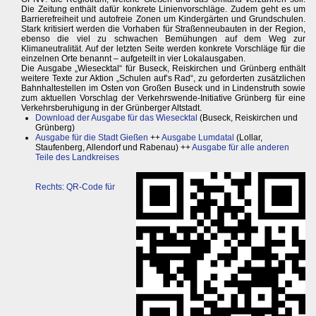
Die Zeitung enthält dafür konkrete Linienvorschläge. Zudem geht es um
Barrierefreiheit und autofreie Zonen um Kindergärten und Grundschulen.
Stark kritisiert werden die Vorhaben für Straßenneubauten in der Region,
ebenso die viel zu schwachen Bemühungen auf dem Weg zur
Klimaneutralität. Auf der letzten Seite werden konkrete Vorschläge für die
einzelnen Orte benannt – aufgeteilt in vier Lokalausgaben.
Die Ausgabe „Wiesecktal“ für Buseck, Reiskirchen und Grünberg enthält
weitere Texte zur Aktion „Schulen auf’s Rad“, zu geforderten zusätzlichen
Bahnhaltestellen im Osten von Großen Buseck und in Lindenstruth sowie
zum aktuellen Vorschlag der Verkehrswende-Initiative Grünberg für eine
Verkehrsberuhigung in der Grünberger Altstadt.
Download der Ausgabe für das Wiesecktal
(Buseck, Reiskirchen und
Grünberg)
Ausgabe für die Stadt Gießen
++
Ausgabe Lumdatal
(Lollar,
Staufenberg, Allendorf und Rabenau) ++
Ausgabe für alle anderen
Teile des Landkreises
Rechts: QR-Code für