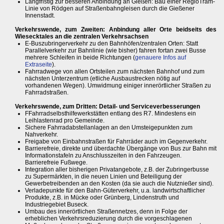
Langfristig zur besseren Anbindung an Gießen: Bau einer RegioTram-
Linie von Rödgen auf Straßenbahngleisen durch die Gießener
Innenstadt.
Verkehrswende, zum Zweiten: Anbindung aller Orte beidseits des
Wiesecktales an die zentralen Verkehrsachsen
E-Buszubringerverkehr zu den Bahnhöfen/zentralen Orten: Statt
Parallelverkehr zur Bahnlinie (wie bisher) fahren fortan zwei Busse
mehrere Schleifen in beide Richtungen (
genauere Infos auf
Extraseite
).
Fahrradwege von allen Ortsteilen zum nächsten Bahnhof und zum
nächsten Unterzentrum (etliche Ausbaustrecken nötig auf
vorhandenen Wegen). Umwidmung einiger innerörtlicher Straßen zu
Fahrradstraßen.
Verkehrswende, zum Dritten: Detail- und Serviceverbesserungen
FFahrradselbsthilfewerkstätten entlang des R7. Mindestens ein
Leihlastenrad pro Gemeinde.
Sichere Fahrradabstellanlagen an den Umsteigepunkten zum
Nahverkehr.
Freigabe von Einbahnstraßen für Fahrräder auch im Gegenverkehr.
Barrierefreie, direkte und überdachte Übergänge von Bus zur Bahn mit
Informationstafeln zu Anschlusszeiten in den Fahrzeugen.
Barrierefreie Fußwege.
Integration aller bisherigen Privatangebote, z.B. der Zubringerbusse
zu Supermärkten, in die neuen Linien und Beteiligung der
Gewerbetreibenden an den Kosten (da sie auch die Nutznießer sind).
Verladepunkte für den Bahn-Güterverkehr, u.a. landwirtschaftlicher
Produkte, z.B. in Mücke oder Grünberg, Lindenstruth und
Industriegebiet Buseck.
Umbau des innerörtlichen Straßennetzes, denn in Folge der
erheblichen Verkehrsreduzierung durch die vorgeschlagenen