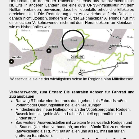
Deutschland, in denen der Radverkehr bereits das Hauptverkehrsmittel
ist. Orte in anderen Ländern, die eine gute ÖPNV-Infrastruktur mit dem
Nulltarif verbinden, beweisen, dass hier ebenfalls erhebliche Effekte zu
erreichen sind. Die Reduzierung des Autoverkehrs auf ein Drittel ist
danach nicht utopisch, sondern in kurzer Zeit machbar. Allerdings nur mit
einer echten Verkehrswende nicht mit dem Herumdoktorn an Kleinkram,
wie es bisher üblich war.
Wiesecktal als eine der wichtigstens Achse im Regionalplan Mittelhessen
Verkehrswende, zum Ersten: Die zentralen Achsen für Fahrrad und
Zug ausbauen
Radweg R7 aufwerten: Innerorts durchgehend als Fahrradstraßen,
Vorfahrt oder Querungshilfen bei allen Kreuzungen.
Mindestens drei neue Haltepunkte an der Vogelsbergbahn: Rödgen,
Buseck-Industriegebiet/Martin-Luther-Schule/Leppermühle und
Lindenstruth.
Bau weiterer Ausweichstellen mit zweitem Gleis westlich Rödgen und
in Saasen (Unterbau vorhanden!), um einen 30min-Takt zu erreichen
(abwechselnd als RB mit Halt an allen und als RE mit Halt nur an
größeren Bahnhöfen).