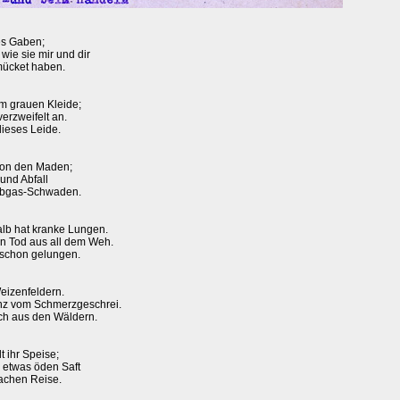
es Gaben;
wie sie mir und dir
mücket haben.
m grauen Kleide;
erzweifelt an.
dieses Leide.
 von den Maden;
 und Abfall
Abgas-Schwaden.
alb hat kranke Lungen.
en Tod aus all dem Weh.
 schon gelungen.
eizenfeldern.
anz vom Schmerzgeschrei.
uch aus den Wäldern.
t ihr Speise;
h etwas öden Saft
achen Reise.