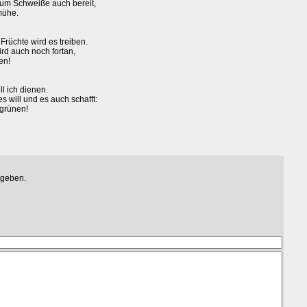
 zum Schweiße auch bereit,
mühe.
Früchte wird es treiben.
ird auch noch fortan,
en!
l ich dienen.
es will und es auch schafft:
 grünen!
egeben.