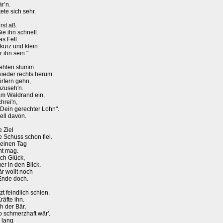
r’n.
ete sich sehr.
st aß.
ie ihn schnell.
s Fell.
kurz und klein.
 ihn sein."
rehten stumm
wieder rechts herum.
örfern gehn,
mzuseh'n.
am Waldrand ein,
hrei'n,
t Dein gerechter Lohn".
ell davon.
 Ziel
 Schuss schon fiel.
 einen Tag
ht mag.
ach Glück,
r in den Blick.
är wollt noch
 Ende doch.
zt feindlich schien.
äfte ihn.
h der Bär,
o schmerzhaft wär'.
h lang