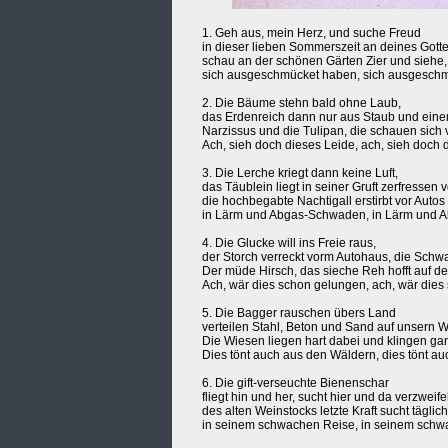
1. Geh aus, mein Herz, und suche Freud
in dieser lieben Sommerszeit an deines Gott
schau an der schönen Gärten Zier und siehe, 
sich ausgeschmücket haben, sich ausgesch
2. Die Bäume stehn bald ohne Laub,
das Erdenreich dann nur aus Staub und eine
Narzissus und die Tulipan, die schauen sich v
Ach, sieh doch dieses Leide, ach, sieh doch 
3. Die Lerche kriegt dann keine Luft,
das Täublein liegt in seiner Gruft zerfressen
die hochbegabte Nachtigall erstirbt vor Autos
in Lärm und Abgas-Schwaden, in Lärm und 
4. Die Glucke will ins Freie raus,
der Storch verreckt vorm Autohaus, die Schw
Der müde Hirsch, das sieche Reh hofft auf d
Ach, wär dies schon gelungen, ach, wär dies
5. Die Bagger rauschen übers Land
verteilen Stahl, Beton und Sand auf unsern W
Die Wiesen liegen hart dabei und klingen g
Dies tönt auch aus den Wäldern, dies tönt a
6. Die gift-verseuchte Bienenschar
fliegt hin und her, sucht hier und da verzweifel
des alten Weinstocks letzte Kraft sucht täglic
in seinem schwachen Reise, in seinem schw