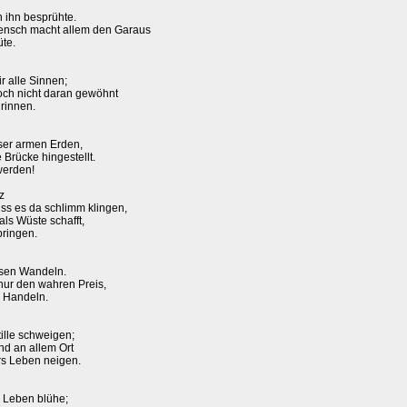
an ihn besprühte.
Mensch macht allem den Garaus
üte.
 alle Sinnen;
noch nicht daran gewöhnt
rinnen.
eser armen Erden,
e Brücke hingestellt.
werden!
z
uss es da schlimm klingen,
als Wüste schafft,
bringen.
ösen Wandeln.
nur den wahren Preis,
s Handeln.
ille schweigen;
und an allem Ort
rs Leben neigen.
s Leben blühe;