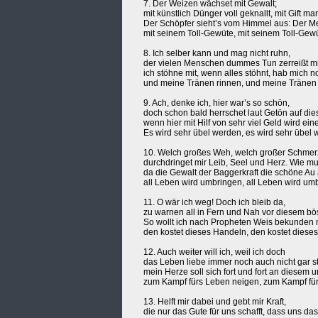
7. Der Weizen wächset mit Gewalt;
mit künstlich Dünger voll geknallt, mit Gift m
Der Schöpfer sieht’s vom Himmel aus: Der 
mit seinem Toll-Gewüte, mit seinem Toll-Gew
8. Ich selber kann und mag nicht ruhn,
der vielen Menschen dummes Tun zerreißt mir
ich stöhne mit, wenn alles stöhnt, hab mich 
und meine Tränen rinnen, und meine Tränen 
9. Ach, denke ich, hier war’s so schön,
doch schon bald herrschet laut Getön auf di
wenn hier mit Hilf von sehr viel Geld wird ein
Es wird sehr übel werden, es wird sehr übel 
10. Welch großes Weh, welch großer Schmer
durchdringet mir Leib, Seel und Herz. Wie m
da die Gewalt der Baggerkraft die schöne Au 
all Leben wird umbringen, all Leben wird um
11. O wär ich weg! Doch ich bleib da,
zu warnen all in Fern und Nah vor diesem b
So wollt ich nach Propheten Weis bekunden 
den kostet dieses Handeln, den kostet diese
12. Auch weiter will ich, weil ich doch
das Leben liebe immer noch auch nicht gar st
mein Herze soll sich fort und fort an diesem 
zum Kampf fürs Leben neigen, zum Kampf fü
13. Helft mir dabei und gebt mir Kraft,
die nur das Gute für uns schafft, dass uns da