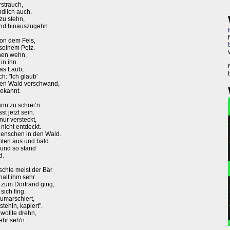
rstrauch,
ndlich auch.
zu stehn,
Land hinauszugehn.
von dem Fels,
seinem Pelz.
nen wehn,
in ihn.
das Laub,
h: "Ich glaub'
efen Wald verschwand,
ekannt.
nn zu schrei’n.
t jetzt sein.
nur versteckt,
nicht entdeckt.
enschen in den Wald.
hlen aus und bald
und so stand
d.
schte meist der Bär
half ihm sehr.
 zum Dorfrand ging,
sich fing.
umarschiert,
tehln, kapiert".
wollte drehn,
ehr seh'n.