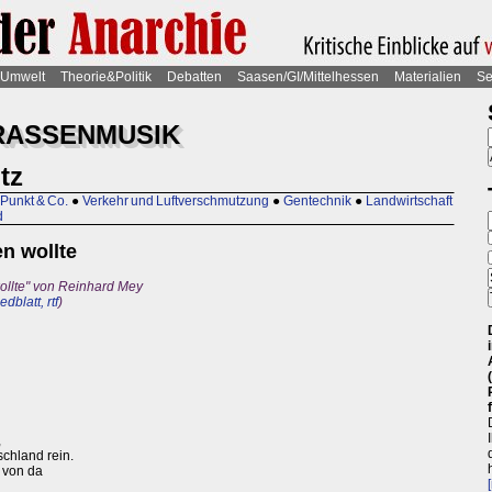
Umwelt
Theorie&Politik
Debatten
Saasen/GI/Mittelhessen
Materialien
Se
TRASSENMUSIK
tz
 Punkt & Co.
●
Verkehr und Luftverschmutzung
●
Gentechnik
●
Landwirtschaft
d
en wollte
 wollte" von Reinhard Mey
blatt, rtf
)
,
schland rein.
 von da