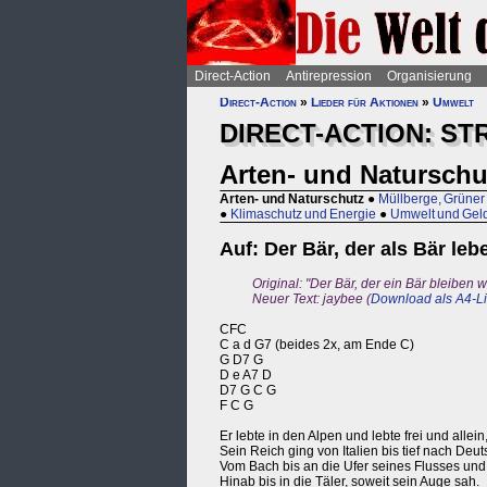
Direct-Action
Antirepression
Organisierung
Direct-Action
»
Lieder für Aktionen
»
Umwelt
DIRECT-ACTION: S
Arten- und Naturschu
Arten- und Naturschutz
●
Müllberge, Grüner
●
Klimaschutz und Energie
●
Umwelt und Gel
Auf: Der Bär, der als Bär leb
Original: "Der Bär, der ein Bär bleiben
Neuer Text: jaybee (
Download als A4-Lied
CFC
C a d G7 (beides 2x, am Ende C)
G D7 G
D e A7 D
D7 G C G
F C G
Er lebte in den Alpen und lebte frei und allein
Sein Reich ging von Italien bis tief nach Deut
Vom Bach bis an die Ufer seines Flusses und
Hinab bis in die Täler, soweit sein Auge sah.