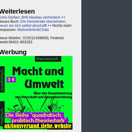
Weiterlesen
Kreis Gießen: B49-Neubau verhindern
++
Neues Buch:
Die Demokratie überwinden,
bevor sie sich selbst abschafft
++ Nichts mehr
verpassen:
Mailverteiler&Chats
Neue Mobilnr.: 015511439808), Festnetz
bleibt 06401-903283
Werbung