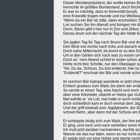
Dieser Ministerpräsident, der wollte keinen Bä
herrschte im größten Bundesland, doch fürcht
Er war so mächtig, dass er Immunität besaß,
eine Krawatte tragen musste und nur Weißwur
"Wenn da ein Bär ist, bitte, dann erschießen S
Los suchen Sie ihn überall und bringen mir da
Denn, Bären gibt’s hier nur in Zoo und Zirkus 
Genau drum soll der nächste Tag der letzte für
Sie jagten Tag für Tag nach Bruno Bär und d
Den Blick von rechts nach links und danach 
Doch nahe Mitternacht, da konnt er zu den D
Um in den Gärten sich nach was zu essen u
Doch an ´nem Abend schlief er leider schon 
Hörte nicht ihre Schritte, nur den Oberjäger sc
"He, Du da, Schluss, Du bist entdeckt, hier is
"Entdeckt?" erschrak der Bär und rannte schn
Im raschen Bär-Galopp wanderte er jetzt ohne
Einfach gradaus zum Wald, bis dann der erste
So rannte er einen Tag, eine Nacht und noch
über viele Kilometer, obwohl er Hetze gar nic
Mal wählte er ´ne List, mal hatte er auch einf
doch schließlich kam er doch einmal dem Jäge
Und der griff eisekalt zum Jagdgewehr, der B
schnell fliehn, aber dann traf der Schuss am
Er schleppte blutig sich zum Wald, der ihm jet
Er ging, und nach und nach verließen seine Kr
Ich muß jetzt darüber nachdenken, dachte sic
Warum sie das nur taten, wenn es nur nicht s
Er setzte sich vor eine Höhle und starrte noc