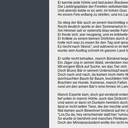
Er kannte jede Höhle und fast jeden Blaubee
Die Lieblingsplätze der Forellen selbstverstä
Und abends liebte er es sehr, im hohen Gras 
An einem Fels entlang zu streifen, und ins 
So stieg der Bär auch an jenem Nachmittag 
Recht deutlich spürte er den Sommerwind in 
Am Himmel sah er vielerorts blau-weiße Fah
Er freute sich, war neugierig, und es kribbelte 
Er trottete zu einem kleinen Dörfchen durch 
holte sich was zu essen für den Tag und sprac
Es riecht nach Stress", und während er im ti
wurde sein Ausflug schnell im ganzen Land b
Er sollte recht behalten, manch Bürokrat bega
Ein Jäger zog in seinen Wald, verstecken muss
Mit eis'gem Blick auf Suche, wo das Tier sich 
Doch Bruno Bär in seinem Unterschlupf ward 
Doch nach und nach, da kamen noch mehr M
durchsuchten Baum für Baum, leuchteten Hö
Brachten sie Hunde, Kameras, manch Fallen 
rund um den armen Bär’n eine Armee im Lan
Manch Experte kam, doch gut versteckt entwi
tief unten in manch Höhle, auch das Dickicht 
Und wenn er dann im Dunkeln heimlich doch
fand er nicht selten Tiere, die der mochte und 
Mal kamen auch Bewohner brüllend auf ihn z
"Los Du da, hey verschwinde statt hier 'rumzus
So wurde er berühmt und manches Filmteam 
Doch der Ministerpräsident wollte ihn nicht m