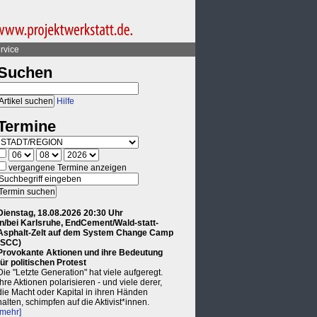
rvice
Suchen
Hilfe
Termine
vergangene Termine anzeigen
Dienstag, 18.08.2026 20:30 Uhr
in/bei Karlsruhe, EndCement/Wald-statt-
Asphalt-Zelt auf dem System Change Camp
(SCC)
Provokante Aktionen und ihre Bedeutung
für politischen Protest
Die "Letzte Generation" hat viele aufgeregt.
Ihre Aktionen polarisieren - und viele derer,
die Macht oder Kapital in ihren Händen
halten, schimpfen auf die Aktivist*innen.
[mehr]