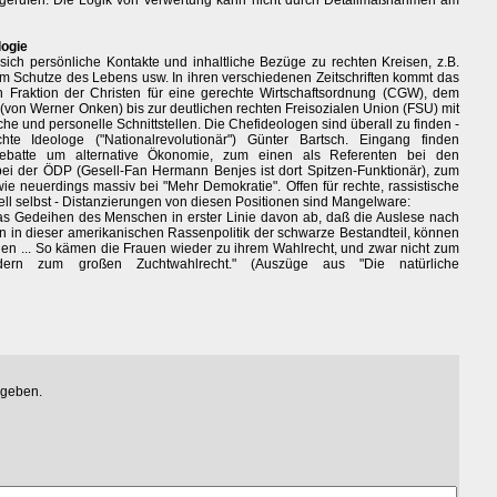
gerufen. Die Logik von Verwertung kann nicht durch Detailmaßnahmen am
logie
n sich persönliche Kontakte und inhaltliche Bezüge zu rechten Kreisen, z.B.
chutze des Lebens usw. In ihren verschiedenen Zeitschriften kommt das
ren Fraktion der Christen für eine gerechte Wirtschaftsordnung (CGW), dem
e (von Werner Onken) bis zur deutlichen rechten Freisozialen Union (FSU) mit
iche und personelle Schnittstellen. Die Chefideologen sind überall zu finden -
hte Ideologe ("Nationalrevolutionär") Günter Bartsch. Eingang finden
 Debatte um alternative Ökonomie, zum einen als Referenten bei den
 bei der ÖDP (Gesell-Fan Hermann Benjes ist dort Spitzen-Funktionär), zum
e neuerdings massiv bei "Mehr Demokratie". Offen für rechte, rassistische
ell selbst - Distanzierungen von diesen Positionen sind Mangelware:
as Gedeihen des Menschen in erster Linie davon ab, daß die Auslese nach
ann in dieser amerikanischen Rassenpolitik der schwarze Bestandteil, können
n ... So kämen die Frauen wieder zu ihrem Wahlrecht, und zwar nicht zum
ndern zum großen Zuchtwahlrecht." (Auszüge aus "Die natürliche
egeben.