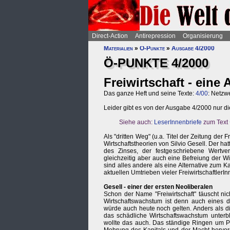
Direct-Action
Antirepression
Organisierung
Materialien
»
Ö-Punkte
»
Ausgabe 4/2000
Ö-PUNKTE 4/2000
Freiwirtschaft - eine 
Das ganze Heft und seine Texte:
4/00
: Netzw
Leider gibt es von der Ausgabe 4/2000 nur di
Siehe auch:
LeserInnenbriefe
zum Text
Als "dritten Weg" (u.a. Titel der Zeitung der 
Wirtschaftstheorien von Silvio Gesell. Der h
des Zinses, der festgeschriebene Wertve
gleichzeitig aber auch eine Befreiung der W
sind alles andere als eine Alternative zum K
aktuellen Umtrieben vieler FreiwirtschaftlerIn
Gesell - einer der ersten Neoliberalen
Schon der Name "Freiwirtschaft" täuscht nic
Wirtschaftswachstum ist denn auch eines de
würde auch heute noch gelten. Anders als d
das schädliche Wirtschaftswachstum unterbl
wollte das auch. Das ständige Ringen um Pr