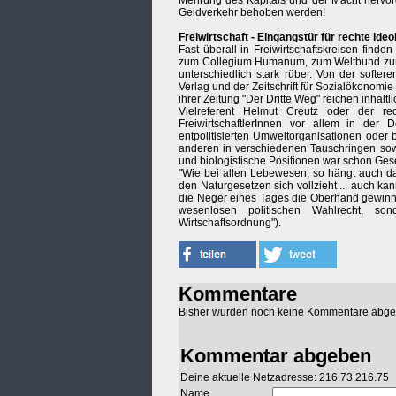
Mehrung des Kapitals und der Macht hervor
Geldverkehr behoben werden!
Freiwirtschaft - Eingangstür für rechte Ideo
Fast überall in Freiwirtschaftskreisen finde
zum Collegium Humanum, zum Weltbund zum S
unterschiedlich stark rüber. Von der softe
Verlag und der Zeitschrift für Sozialökonomi
ihrer Zeitung "Der Dritte Weg" reichen inhaltl
Vielreferent Helmut Creutz oder der rec
FreiwirtschaftlerInnen vor allem in der
entpolitisierten Umweltorganisationen oder
anderen in verschiedenen Tauschringen sowi
und biologistische Positionen war schon Ges
"Wie bei allen Lebewesen, so hängt auch d
den Naturgesetzen sich vollzieht ... auch k
die Neger eines Tages die Oberhand gewinne
wesenlosen politischen Wahlrecht, so
Wirtschaftsordnung").
Kommentare
Bisher wurden noch keine Kommentare abg
Kommentar abgeben
Deine aktuelle Netzadresse: 216.73.216.75
Name