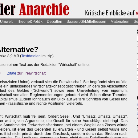
Umwelt
Theorie&Politik
Debatten
Saasen/GI/Mittelhessen
Materialien
Se
Alternative?
erke 8,9 MB (
Textdateien
im .zip)
esen einen Text aus der Redaktion "Wirtschaft" online.
 +++
Zitate
zur Freiwirtschaft
Freisozialen Union) verkauft sich die Freiwirtschaft. Sie begründet sich auf die
atte ein umfassendes Wirtschaftskonzept geschrieben, in dem die Abschaffung
rlust des Geldes ("Schwund") sowie eine Umverteilung von Eigentum,
irtschaft von allen Reglementierungen gefordert wird. Schon diese Theorien
apitalismus. Zudem lohnt auch ein Blick auf weitere Schriften von Gesell und
nen - rassistische und rechte Positionen vielerorts.
ht. Wirtschaft muß frei sein, fordert Gesell. Und "Umsatz, Umsatz, Umsatz".
r wichtigsten Argumente, die Gesell für seine Vorschläge einbringt. Das
ie Annahme der FreiwirtschaftlerInnen, bei einem Wegfall des Zinses würde
eiben, ist eher das Gegenteil zu erwarten - und Gesell selbst wußte und
ofit ist nicht primär durch den Zinsdruck, sondern durch das Streben nach