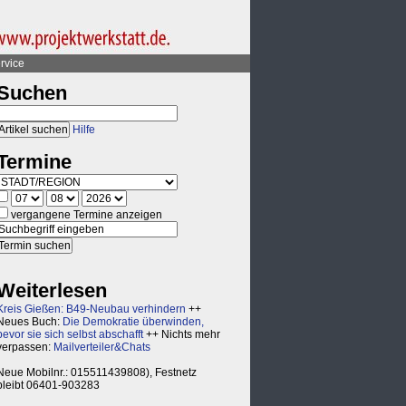
rvice
Suchen
Hilfe
Termine
vergangene Termine anzeigen
Weiterlesen
Kreis Gießen: B49-Neubau verhindern
++
Neues Buch:
Die Demokratie überwinden,
bevor sie sich selbst abschafft
++ Nichts mehr
verpassen:
Mailverteiler&Chats
Neue Mobilnr.: 015511439808), Festnetz
bleibt 06401-903283