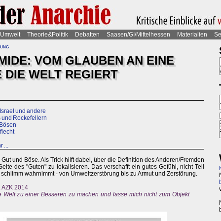
Umwelt
Theorie&Politik
Debatten
Saasen/GI/Mittelhessen
Materialien
Se
rung
MIDE: VOM GLAUBEN AN EINE
IE DIE WELT REGIERT
Israel und andere
s und Rockefellern
s Bösen
flecht
...
 in Gut und Böse. Als Trick hilft dabei, über die Definition des Anderen/Fremden
ite des "Guten" zu lokalisieren. Das verschafft ein gutes Gefühl, nicht Teil
 schlimm wahrnimmt - von Umweltzerstörung bis zu Armut und Zerstörung.
. AZK 2014
die Welt zu einer Besseren zu machen und lasse mich nicht zum Objekt