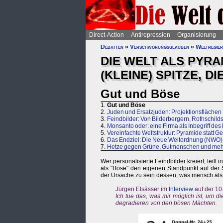
Direct-Action
Antirepression
Organisierung
Debatten
»
Verschwörungsglauben
»
Weltregie
DIE WELT ALS PYRA
(KLEINE) SPITZE, D
Gut und Böse
1.
Gut und Böse
2.
Juden und Ersatzjuden: Projektionsflächen 
3.
Feindbilder: Von Bilderbergern, Rothschild
4.
Monsanto oder: eine Firma als Inbegriff de
5.
Vereinfachte Weltstruktur: Pyramide statt Ge
6.
Das Endziel: Die Neue Weltordnung (NWO)
7.
Hetze gegen Grüne, Gutmenschen und mehr 
Wer personalisierte Feindbilder kreiert, teilt
als "Böse" den eigenen Standpunkt auf der Se
der Ursache zu sein dessen, was mensch als
Jürgen Elsässer im
Interview
auf der 10
Ich tue das, was mir möglich ist, um 
degradieren von den bösen Mächten.