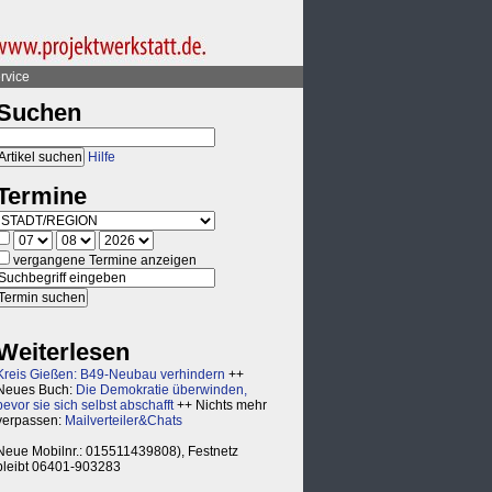
rvice
Suchen
Hilfe
Termine
vergangene Termine anzeigen
Weiterlesen
Kreis Gießen: B49-Neubau verhindern
++
Neues Buch:
Die Demokratie überwinden,
bevor sie sich selbst abschafft
++ Nichts mehr
verpassen:
Mailverteiler&Chats
Neue Mobilnr.: 015511439808), Festnetz
bleibt 06401-903283