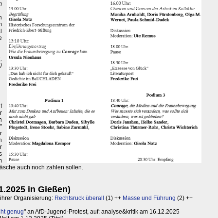
m
h
m
l
e
,
)
f
r
n
"
r
n
r
s
m
äsche auch noch zahlen sollen.
1.2025 in Gießen)
 ihrer Organisierung:
Rechtsruck überall
(1) ++
Masse und Führung
(2) ++
cht genug
" an AfD-Jugend-Protest, auf: analyse&kritik am 16.12.2025