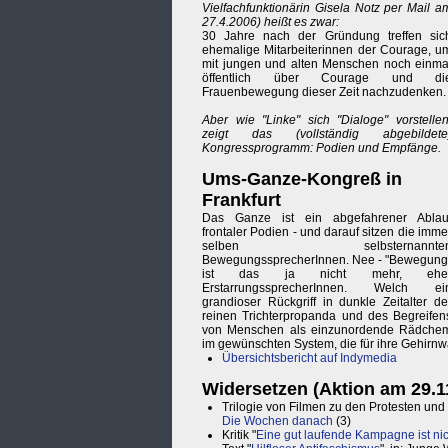
Vielfachfunktionärin Gisela Notz per Mail a
27.4.2006) heißt es zwar:
30 Jahre nach der Gründung treffen sic
ehemalige Mitarbeiterinnen der Courage, u
mit jungen und alten Menschen noch einma
öffentlich über Courage und di
Frauenbewegung dieser Zeit nachzudenken.
Aber wie "Linke" sich "Dialoge" vorstellen
zeigt das (vollständig abgebildete
Kongressprogramm: Podien und Empfänge.
Ums-Ganze-Kongreß in
Frankfurt
Das Ganze ist ein abgefahrener Ablau
frontaler Podien - und darauf sitzen die imme
selben selbsternannte
BewegungssprecherInnen. Nee - "Bewegung
ist das ja nicht mehr, ehe
ErstarrungssprecherInnen. Welch ei
grandioser Rückgriff in dunkle Zeitalter de
reinen Trichterpropanda und des Begreifen
von Menschen als einzunordende Rädche
im gewünschten System, die für ihre Gehirnw
Übersichtsbericht auf Indymedia
Widersetzen (Aktion am 29.1
Trilogie von Filmen zu den Protesten und
Die Wochen danach
(3)
Kritik "
Eine gut laufende Kampagne ist ni