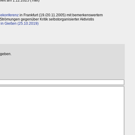
 Welt am 1.12.2025 (Titel)
giekonferenz
in Frankfurt (19./20.11.2005) mit bemerkenswertem
Strömungen gegenüber Kritik selbstorganisierter Aktivistis
 in Gießen (25.10.2019)
egeben.