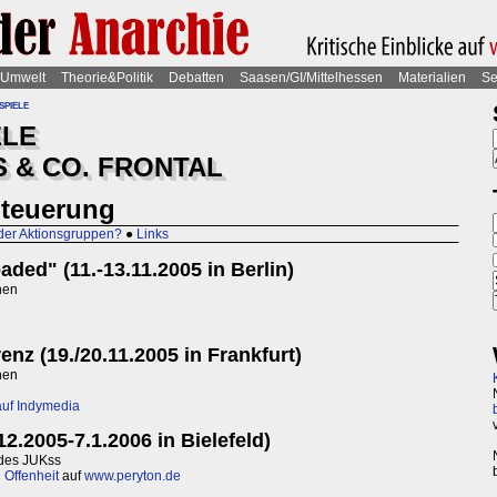
Umwelt
Theorie&Politik
Debatten
Saasen/GI/Mittelhessen
Materialien
Se
spiele
ELE
 & CO. FRONTAL
Steuerung
der Aktionsgruppen?
●
Links
ded" (11.-13.11.2005 in Berlin)
nen
enz (19./20.11.2005 in Frankfurt)
nen
auf Indymedia
.2005-7.1.2006 in Bielefeld)
des JUKss
Offenheit
auf
www.peryton.de