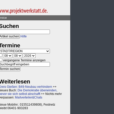
rvice
Suchen
Hilfe
Termine
vergangene Termine anzeigen
Weiterlesen
Kreis Gießen: B49-Neubau verhindern
++
Neues Buch:
Die Demokratie überwinden,
bevor sie sich selbst abschafft
++ Nichts mehr
verpassen:
Mailverteiler&Chats
Neue Mobilnr.: 015511439808), Festnetz
bleibt 06401-903283