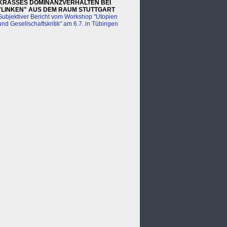
KRASSES DOMINANZVERHALTEN BEI
"LINKEN" AUS DEM RAUM STUTTGART
Subjektiver Bericht vom Workshop "Utopien
und Gesellschaftskritik" am 6.7. in Tübingen