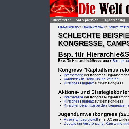
Direct-Action
Antirepression
Organisierung
Organisierung
»
Dominanzabbau
»
Schlechte Bei
SCHLECHTE BEISPI
KONGRESSE, CAMPS
Bsp. für Hierarchie&
Bsp. für Hierarchie&Steuerung
●
Bezugs- o
Kongress "Kapitalismus reloa
Internetseite
der Kongress-OrganisatorIn
Vorabkritik in Trend-Online-Zeitung
Kritisches Flugblatt
auf dem Kongress
Aktions- und Strategiekonfer
Internetseite
der Kongress-OrganisatorIn
Kritisches Flugblatt
auf dem Kongress
Kritischer Bericht zu beiden Kongressen 
Jugendumweltkongress (25.12
Auswertungsprotokoll
einer AG am Ende 
Debatte um Ausgrenzung, Rauswürfe und 