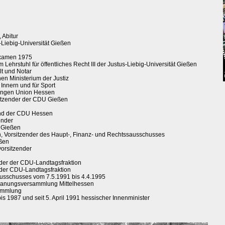
 Abitur
Liebig-Universität Gießen
sexamen 1975
 Lehrstuhl für öffentliches Recht III der Justus-Liebig-Universität Gießen
t und Notar
en Ministerium der Justiz
 Innern und für Sport
Jungen Union Hessen
sitzender der CDU Gießen
and der CDU Hessen
ender
t Gießen
n, Vorsitzender des Haupt-, Finanz- und Rechtssausschusses
eßen
vorsitzender
nder der CDU-Landtagsfraktion
 der CDU-Landtagsfraktion
nausschusses vom 7.5.1991 bis 4.4.1995
Planungsversammlung Mittelhessen
sammlung
s 1987 und seit 5. April 1991 hessischer Innenminister