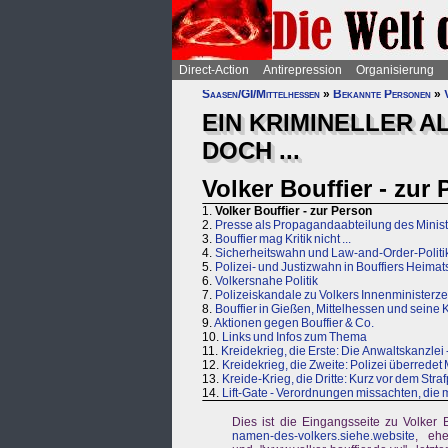
Direct-Action
Antirepression
Organisierung
Saasen/GI/Mittelhessen
»
Bekannte Personen
»
EIN KRIMINELLER A
DOCH ...
Volker Bouffier - zur
1.
Volker Bouffier - zur Person
2.
Presse als Propagandaabteilung des Minist
3.
Bouffier mag Kritik nicht ...
4.
Sicherheitswahn und Law-and-Order-Politi
5.
Polizei- und Justizwahn in Bouffiers Heimat
6.
Volkersnahe Politik
7.
Polizeiskandale zu Volkers Innenministerze
8.
Bouffier in Gießen, Mittelhessen und sein
9.
Aktionen gegen Bouffier & Co.
10.
Links und Infos zum Thema
11.
Kreidekrieg, die Erste: Die Anwaltskanzle
12.
Kreidekrieg, die Zweite: Polizei überredet 
13.
Kreide-Krieg, die Dritte: Kurz vor dem Stra
14.
Lift-Gate - Verordnungen missachten, die 
Dies ist die Eingangsseite zu Volker B
namen-des-volkers.siehe.website
, ehe