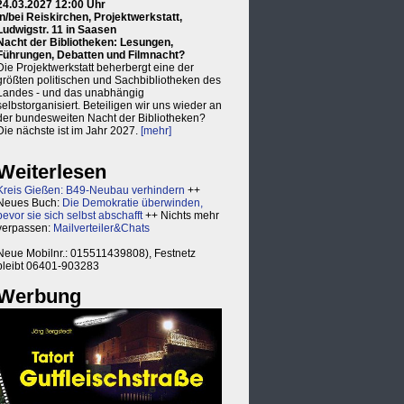
24.03.2027 12:00 Uhr
in/bei Reiskirchen, Projektwerkstatt,
Ludwigstr. 11 in Saasen
Nacht der Bibliotheken: Lesungen,
Führungen, Debatten und Filmnacht?
Die Projektwerkstatt beherbergt eine der
größten politischen und Sachbibliotheken des
Landes - und das unabhängig
selbstorganisiert. Beteiligen wir uns wieder an
der bundesweiten Nacht der Bibliotheken?
Die nächste ist im Jahr 2027.
[mehr]
Weiterlesen
Kreis Gießen: B49-Neubau verhindern
++
Neues Buch:
Die Demokratie überwinden,
bevor sie sich selbst abschafft
++ Nichts mehr
verpassen:
Mailverteiler&Chats
Neue Mobilnr.: 015511439808), Festnetz
bleibt 06401-903283
Werbung