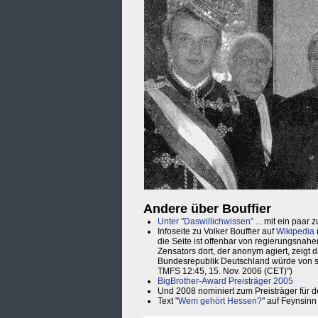
Andere über Bouffier
Unter "Daswillichwissen" ...
mit ein paar z
Infoseite zu Volker Bouffier auf
Wikipedia
die Seite ist offenbar von regierungsnahen
Zensators dort, der anonym agiert, zeigt 
Bundesrepublik Deutschland würde von sta
TMFS 12:45, 15. Nov. 2006 (CET)")
BigBrother-Award Preisträger 2005
Und 2008 nominiert zum Preisträger für d
Text "
Wem gehört Hessen?
" auf Feynsinn