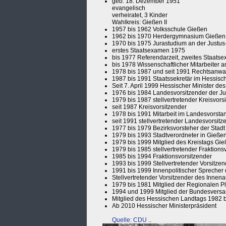
geb. 18. Dezember 1951
evangelisch
verheiratet, 3 Kinder
Wahlkreis: Gießen II
1957 bis 1962 Volksschule Gießen
1962 bis 1970 Herdergymnasium Gießen,
1970 bis 1975 Jurastudium an der Justus-
erstes Staatsexamen 1975
bis 1977 Referendarzeit, zweites Staat
bis 1978 Wissenschaftlicher Mitarbeiter am
1978 bis 1987 und seit 1991 Rechtsanwal
1987 bis 1991 Staatssekretär im Hessisch
Seit 7. April 1999 Hessischer Minister des
1976 bis 1984 Landesvorsitzender der 
1979 bis 1987 stellvertretender Kreisvor
seit 1987 Kreisvorsitzender
1978 bis 1991 Mitarbeit im Landesvorst
seit 1991 stellvertretender Landesvorsitz
1977 bis 1979 Bezirksvorsteher der Stad
1979 bis 1993 Stadtverordneter in Gieße
1979 bis 1999 Mitglied des Kreistags Gi
1979 bis 1985 stellvertretender Fraktions
1985 bis 1994 Fraktionsvorsitzender
1993 bis 1999 Stellvertretender Vorsitze
1991 bis 1999 Innenpolitischer Sprecher
Stellvertretender Vorsitzender des Inne
1979 bis 1981 Mitglied der Regionalen 
1994 und 1999 Mitglied der Bundesver
Mitglied des Hessischen Landtags 1982 bi
Ab 2010 Hessischer Ministerpräsident
Quelle: CDU ..