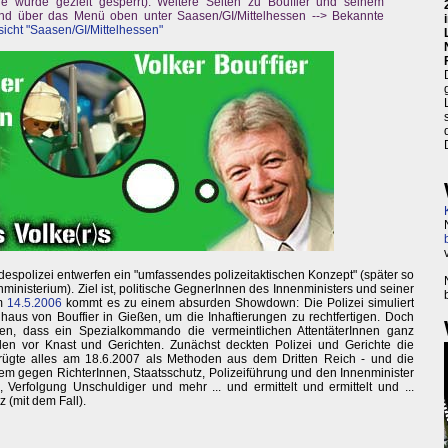
tere wurde gezielt gesperrt). Weitere Seiten zu Bouffier und seinem
nd über das Menü oben unter Saasen/GI/Mittelhessen --> Bekannte
icht "Saasen/GI/Mittelhessen"
despolizei entwerfen ein "umfassendes polizeitaktischen Konzept" (später so
ministerium). Ziel ist, politische GegnerInnen des Innenministers und seiner
Am
14.5.2006
kommt es zu einem absurden Showdown: Die Polizei simuliert
s von Bouffier in Gießen, um die Inhaftierungen zu rechtfertigen. Doch
ten, dass ein Spezialkommando die vermeintlichen AttentäterInnen ganz
len vor Knast und Gerichten. Zunächst deckten Polizei und Gerichte die
rügte alles am 18.6.2007 als Methoden aus dem Dritten Reich - und die
dem gegen RichterInnen, Staatsschutz, Polizeiführung und den Innenminister
erfolgung Unschuldiger und mehr ... und ermittelt und ermittelt und ...
z (mit dem Fall).