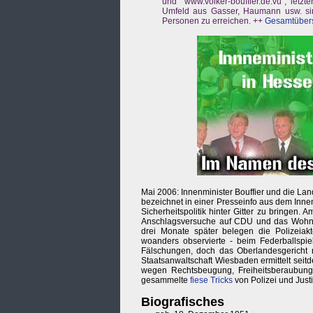
und "www.volker-bouffier.de.vu", letz
Umfeld aus Gasser, Haumann usw. si
Personen zu erreichen. ++
Gesamtübers
Mai 2006: Innenminister Bouffier und die Lan
bezeichnet in einer Presseinfo aus dem Innen
Sicherheitspolitik hinter Gitter zu bringen. 
Anschlagsversuche auf CDU und das Wohnhau
drei Monate später belegen die Polizeiak
woanders observierte - beim Federballspie
Fälschungen, doch das Oberlandesgericht 
Staatsanwaltschaft Wiesbaden ermittelt seit
wegen Rechtsbeugung, Freiheitsberaubung, V
gesammelte
fiese Tricks
von Polizei und Justi
Biografisches