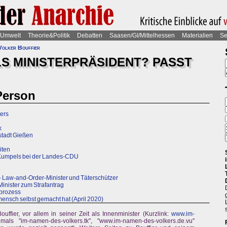
Umwelt
Theorie&Politik
Debatten
Saasen/GI/Mittelhessen
Materialien
Se
Volker Bouffier
LS MINISTERPRÄSIDENT? PASST
 Person
ers
k
stadt Gießen
iten
e Kumpels bei der Landes-CDU
i - Law-and-Order-Minister und Täterschützer
Minister zum Strafantrag
fprozess
mensch selbst gemacht hat (April 2020)
ouffier, vor allem in seiner Zeit als Innenminister (Kurzlink:
www.im-
mals "im-namen-des-volkers.tk", "www.im-namen-des-volkers.de.vu"