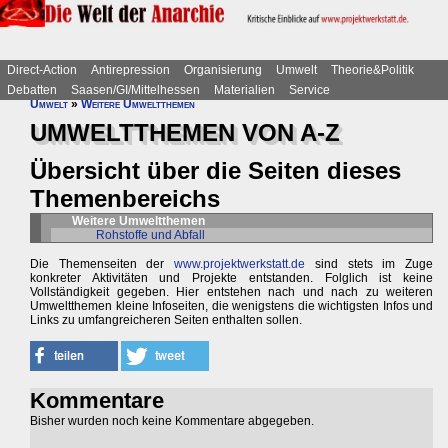
Direct-Action
Antirepression
Organisierung
Umwelt
Theorie&Politik
Debatten
Saasen/GI/Mittelhessen
Materialien
Service
Umwelt
»
Weitere Umweltthemen
UMWELTTHEMEN VON A-Z
Übersicht über die Seiten dieses
Themenbereichs
Weitere Umweltthemen
Rohstoffe und Abfall
Die Themenseiten der
www.projektwerkstatt.de
sind stets im Zuge
konkreter Aktivitäten und Projekte entstanden. Folglich ist keine
Vollständigkeit gegeben. Hier entstehen nach und nach zu weiteren
Umweltthemen kleine Infoseiten, die wenigstens die wichtigsten Infos und
Links zu umfangreicheren Seiten enthalten sollen.
Kommentare
Bisher wurden noch keine Kommentare abgegeben.