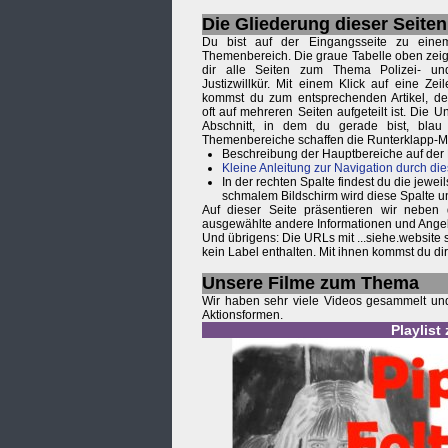
Die Gliederung dieser Seiten
Du bist auf der Eingangsseite zu eine
Themenbereich. Die graue Tabelle oben zeig
dir alle Seiten zum Thema Polizei- un
Justizwillkür. Mit einem Klick auf eine Zeil
kommst du zum entsprechenden Artikel, de
oft auf mehreren Seiten aufgeteilt ist. Die
Abschnitt, in dem du gerade bist, blau
Themenbereiche schaffen die Runterklapp-
Beschreibung der Hauptbereiche auf der
Kleine Anleitung zur Navigation durch die
In der rechten Spalte findest du die je
schmalem Bildschirm wird diese Spalte u
Auf dieser Seite präsentieren wir neben
ausgewählte andere Informationen und Ange
Und übrigens: Die URLs mit ...siehe.website
kein Label enthalten. Mit ihnen kommst du d
Unsere Filme zum Thema
Wir haben sehr viele Videos gesammelt und 
Aktionsformen.
Playlist