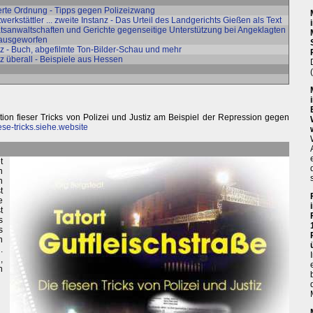
erte Ordnung - Tipps gegen Polizeizwang
rkstättler ... zweite Instanz - Das Urteil des Landgerichts Gießen als Text
atsanwaltschaften und Gerichte gegenseitige Unterstützung bei Angeklagten
 rausgeworfen
tiz - Buch, abgefilmte Ton-Bilder-Schau und mehr
iz überall - Beispiele aus Hessen
ion fieser Tricks von Polizei und Justiz am Beispiel der Repression gegen
iese-tricks.siehe.website
t
n
n
t
e
t
s
s
n
.
,
n