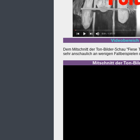
Videobereich 
Dem Mitschnitt der Ton-Bilder-Schau "Fiese 
sehr anschaulich an wenigen Fallbeispielen dars
Mitschnitt der Ton-Bi