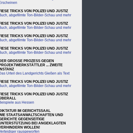
Erscheinen
FIESE TRICKS VON POLIZEI UND JUSTIZ
Buch, abgefilmte Ton-Bilder-Schau und mehr
FIESE TRICKS VON POLIZEI UND JUSTIZ
Buch, abgefilmte Ton-Bilder-Schau und mehr
FIESE TRICKS VON POLIZEI UND JUSTIZ
Buch, abgefilmte Ton-Bilder-Schau und mehr
FIESE TRICKS VON POLIZEI UND JUSTIZ
Buch, abgefilmte Ton-Bilder-Schau und mehr
DER GROSSE PROZESS GEGEN
PROJEKTWERKSTÄTTLER ... ZWEITE
INSTANZ
Das Urteil des Landgerichts Gießen als Text
FIESE TRICKS VON POLIZEI UND JUSTIZ
Buch, abgefilmte Ton-Bilder-Schau und mehr
FIESE TRICKS VON POLIZEI UND JUSTIZ
ÜBERALL
Beispiele aus Hessen
DIKTATUR IM GERICHTSSAAL
WIE STAATSANWALTSCHAFTEN UND
GERICHTE GEGENSEITIGE
UNTERSTÜTZUNG BEI ANGEKLAGTEN
VERHINDERN WOLLEN!
Verteidiger rausgeworfen