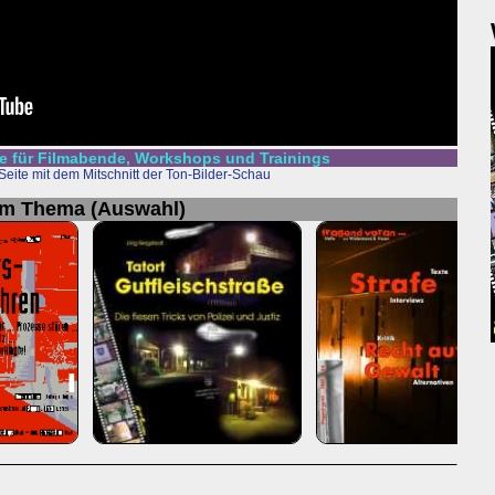
 für Filmabende, Workshops und Trainings
Seite mit dem Mitschnitt der Ton-Bilder-Schau
um Thema (Auswahl)