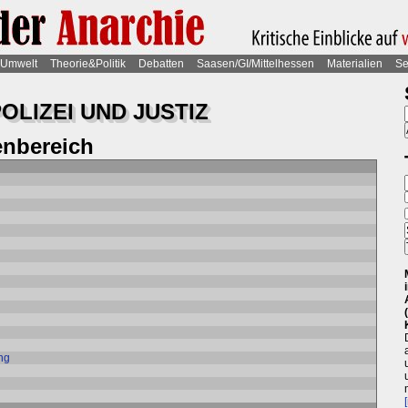
Umwelt
Theorie&Politik
Debatten
Saasen/GI/Mittelhessen
Materialien
Se
OLIZEI UND JUSTIZ
nbereich
ung