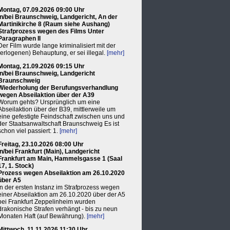
Montag, 07.09.2026 09:00 Uhr
in/bei Braunschweig, Landgericht, An der
Martinikirche 8 (Raum siehe Aushang)
Strafprozess wegen des Films Unter
Paragraphen II
Der Film wurde lange kriminalisiert mit der
(erlogenen) Behauptung, er sei illegal.
[mehr]
Montag, 21.09.2026 09:15 Uhr
in/bei Braunschweig, Landgericht
Braunschweig
Wiederholung der Berufungsverhandlung
wegen Abseilaktion über der A39
Worum gehts? Ursprünglich um eine
Abseilaktion über der B39, mittlerweile um
eine gefestigte Feindschaft zwischen uns und
der Staatsanwaltschaft Braunschweig Es ist
schon viel passiert: 1.
[mehr]
Freitag, 23.10.2026 08:00 Uhr
in/bei Frankfurt (Main), Landgericht
Frankfurt am Main, Hammelsgasse 1 (Saal
17, 1. Stock)
Prozess wegen Abseilaktion am 26.10.2020
über A5
In der ersten Instanz im Strafprozess wegen
einer Abseilaktion am 26.10.2020 über der A5
bei Frankfurt Zeppelinheim wurden
drakonische Strafen verhängt - bis zu neun
Monaten Haft (auf Bewährung).
[mehr]
Mittwoch, 11.11.2026 11:30 Uhr