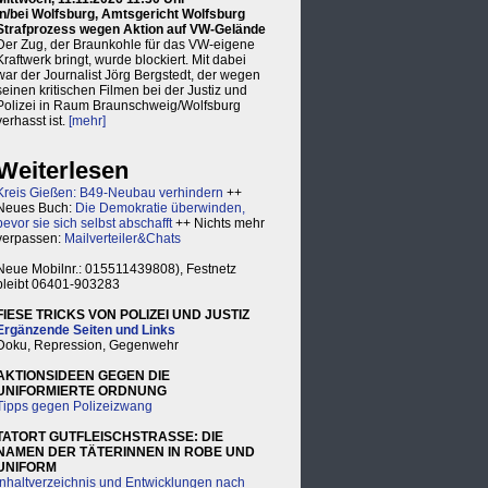
in/bei Wolfsburg, Amtsgericht Wolfsburg
Strafprozess wegen Aktion auf VW-Gelände
Der Zug, der Braunkohle für das VW-eigene
Kraftwerk bringt, wurde blockiert. Mit dabei
war der Journalist Jörg Bergstedt, der wegen
seinen kritischen Filmen bei der Justiz und
Polizei in Raum Braunschweig/Wolfsburg
verhasst ist.
[mehr]
Weiterlesen
Kreis Gießen: B49-Neubau verhindern
++
Neues Buch:
Die Demokratie überwinden,
bevor sie sich selbst abschafft
++ Nichts mehr
verpassen:
Mailverteiler&Chats
Neue Mobilnr.: 015511439808), Festnetz
bleibt 06401-903283
FIESE TRICKS VON POLIZEI UND JUSTIZ
Ergänzende Seiten und Links
Doku, Repression, Gegenwehr
AKTIONSIDEEN GEGEN DIE
UNIFORMIERTE ORDNUNG
Tipps gegen Polizeizwang
TATORT GUTFLEISCHSTRASSE: DIE
NAMEN DER TÄTERINNEN IN ROBE UND
UNIFORM
Inhaltverzeichnis und Entwicklungen nach