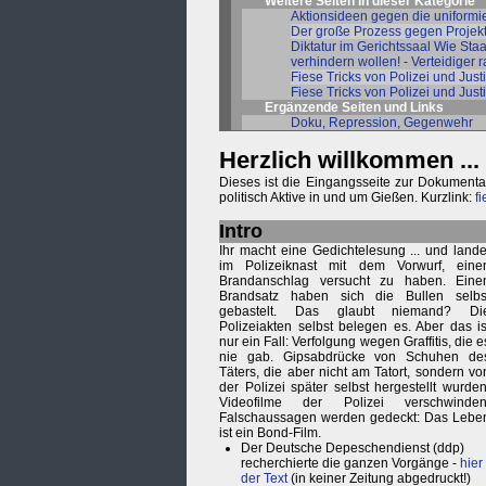
Weitere Seiten in dieser Kategorie
Aktionsideen gegen die uniformi
Der große Prozess gegen Projektwe
Diktatur im Gerichtssaal Wie Sta
verhindern wollen! - Verteidiger
Fiese Tricks von Polizei und Jus
Fiese Tricks von Polizei und Just
Ergänzende Seiten und Links
Doku, Repression, Gegenwehr
Herzlich willkommen ...
Dieses ist die Eingangsseite zur Dokumentat
politisch Aktive in und um Gießen. Kurzlink:
f
Intro
Ihr macht eine Gedichtelesung ... und lande
im Polizeiknast mit dem Vorwurf, eine
Brandanschlag versucht zu haben. Eine
Brandsatz haben sich die Bullen selbs
gebastelt. Das glaubt niemand? Di
Polizeiakten selbst belegen es. Aber das is
nur ein Fall: Verfolgung wegen Graffitis, die e
nie gab. Gipsabdrücke von Schuhen de
Täters, die aber nicht am Tatort, sondern vo
der Polizei später selbst hergestellt wurden
Videofilme der Polizei verschwinden
Falschaussagen werden gedeckt: Das Lebe
ist ein Bond-Film.
Der Deutsche Depeschendienst (ddp)
recherchierte die ganzen Vorgänge -
hier
der Text
(in keiner Zeitung abgedruckt!)