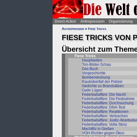
Direct-Action
Antirepression
Organisierung
Antirepression
»
Fiese Tricks
FIESE TRICKS VON P
Übersicht zum Theme
Fiese Tricks
Hauptseiten
Ton-Bilder-Schau
Das Buch
Vorgeschichte
Bombendrohung
Raubüberfall der Polizei
Gedichte zu Brandsätzen
Gaile Lügen
Federballaffäre: Die Nacht
Federballaffäre: Die Festnahme
Federballaffäre: Durchsuchung
Federballaffäre: DNA-Test
Federballaffäre: Reaktionen
Federballaffäre: Vertuschen
Federballaffäre: Justiz-Abarbeit
Federballaffäre: Volle Story
Machtfilz in Gießen
VGH-Richter gegen Ökos