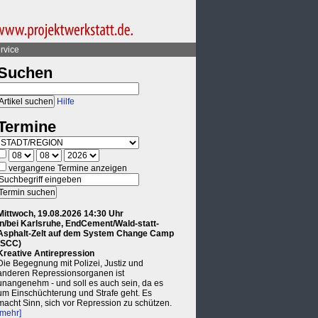
rvice
Suchen
Hilfe
Termine
vergangene Termine anzeigen
Mittwoch, 19.08.2026 14:30 Uhr
in/bei Karlsruhe, EndCement/Wald-statt-
Asphalt-Zelt auf dem System Change Camp
(SCC)
Kreative Antirepression
Die Begegnung mit Polizei, Justiz und
anderen Repressionsorganen ist
unangenehm - und soll es auch sein, da es
um Einschüchterung und Strafe geht. Es
macht Sinn, sich vor Repression zu schützen.
[mehr]