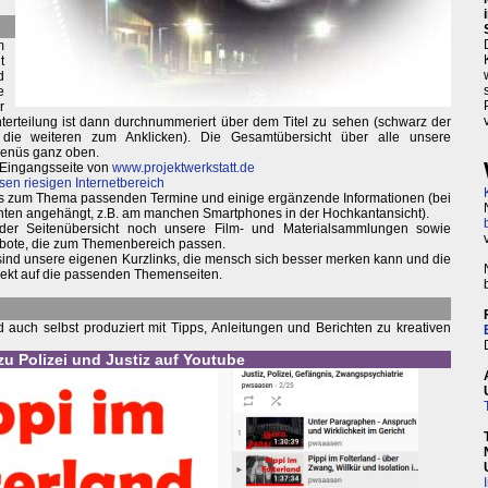
m
t
d
e
r
 Unterteilung ist dann durchnummeriert über dem Titel zu sehen (schwarz der
 die weiteren zum Anklicken). Die Gesamtübersicht über alle unsere
Menüs ganz oben.
 Eingangsseite von
www.projektwerkstatt.de
sen riesigen Internetbereich
weils zum Thema passenden Termine und einige ergänzende Informationen (bei
nten angehängt, z.B. am manchen Smartphones in der Hochkantansicht).
 der Seitenübersicht noch unsere Film- und Materialsammlungen sowie
bote, die zum Themenbereich passen.
 sind unsere eigenen Kurzlinks, die mensch sich besser merken kann und die
irekt auf die passenden Themenseiten.
auch selbst produziert mit Tipps, Anleitungen und Berichten zu kreativen
 zu Polizei und Justiz auf Youtube