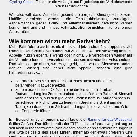
Cycling Cities
- Film über die Anfänge und Ergebnisse der Verkehrswende
in den Niederlanden
Wer also will, dass Menschen gesund bleiben, das Klima geschützt wird,
Unfälle vermieden werden, die Feinstaubbelastung zurückgeht,
Asphaltflächen gegen Grün- und Aufenthaltsflächen getauscht werden
können und und und ... muss Fahrradstraßen einrichten - auf bisherigen
Autostraßen!
Wie kommen wir zu mehr Radverkehr?
Mehr Fahrräder braucht es nicht - es sind jetzt schon fast doppelt so viel
Räder in Deutschland vorhanden wir Autos, nur werden sie wenig benutzt.
Appelle nützen ebenfalls wenig oder nichts. Sie verschieben wieder nur
die Verantwortung zum Einzelnen und dessen individueller Entscheidung.
Rad wird dort gefahren, wo es gut geht, nicht wo die Menschen anders
denken. Wichtig sind daher nicht Appelle, sondern eine gute
Fahrradinfrastruktur.
Fahrradstraßen sind das Rückgrat eines dichten und gut zu
befahrenden Radwegenetzes.
Zudem braucht jeder Ort(steil) eine direkte und gut fahrbare
Radverbindung ins Zentrum und/oder zum nächsten Bahnhof. Sinnvoll
kann dabei sein, aus den größeren Städten heraus Fahrradachsen in
verschiedene Richtungen zu legen (im Berglang z.B. entlang der
Täler), von denen dann Stichverbindungen in die verschiedene Orte
der Peripherie führen.
Ein Beispiel für solch einen Entwurf bietet die
Planung für das Wiesecktal
östlich Gießen. Dort führt bereits der "R7" als Hauptfahrradweg entlang, er
soll noch verbessert werde. Von diesem sollen dann Stichverbindungen in
alle Orte beidseits des Tales führen. Innerhalb der etwas größeren Orte
sind zudem Fahrradstraßen vorgeschlagen, auf denen dann der