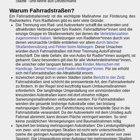
Städte - und keine aus Deutschland
Warum Fahrradstraßen?
Ein Fahrradstraßennetz ist die wichtigste Maßnahme zur Förderung des
Radverkehrs. Fürs Radfahren gibt es sehr viele Gründe:
Die Trennung von Rad- und Autoverkehr schafft die sichersten und
attraktivsten Verbindungen fürs Radeln. Fahrradfahrer*innen sind die
einzige Gruppe im Straßenverkehr, bei denen die
Verletztenzahlen
zugenommen haben
. Verletzungen von Radfahrer*innen durch von
denen verursachte Unfälle entstehen vor allem
durch falsche
Straßenbenutzung und Fehler beim Abbiegen
. Diese Ursachen
würden durch Fahrradstraßen mit ihrer Trennung Auto/Fahrrad
entschärft. Die stete Gefahr, die von Autos für Radler*innen ausgeht, ist
gebannt. Ganz besonders gilt das für alle Verkehrsteilnehmer*innen,
die unsicher oder langsam fahren, also
Kinder, Menschen mit
Handicap, Senior*innen und Radel-Anfänger*innen
. Für sie erhöht
sich mit Fahrradstraßen die Attraktivität enorm.
Inzwischen zeigt sich in vielen Städten (siehe
Bericht in der Zeit
):
Fahrradstraßen sind schlicht die preiswerteste Art, den Fahrradverkehr
zu fördern. In der Regel sind kurzfristig kaum Umbaumaßnahmen
erforderlich. Die langfristige Umgestaltung von einmündenden oder
kreuzenden Autostraßen kann mit dort ohnehin nötigen
Sanierungsmaßnahmen verbunden werden. Für Fahrradstraßen
werden die gesamte bisherige Autostraße oder, bei bislang
mehrspurigen Straßen, pro Fahrtrichtung eine komplette Spur in die
Fahrradstraße verwandelt. Da der Autoverkehr mit dem Umstieg aufs
Fahrrad abnimmt, kann dessen Fläche verringert werden. So sind
keine zusätzlichen Versiegelungen und Baumaßnahmen nötig.
Speziell bei bislang mehrspurigen Autostraßen: Die Leistungsfähigkeit
von zwei- und vierspurigen Straßen ist nicht sehr unterschiedlich
(siehe die geringen Auswirkungen bei Baustellen auf einer von zwei
Spuren). Die Umwandlung einer Autospur bei mehrspurigen Straßen