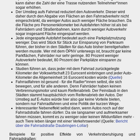
kann daher die Zahl der eine Trasse nutzenden Teilnehmer*innen
sogar erhöhen.
Der Umstieg aufs Fahrrad reduziert den Autoverkehr. Dieser wird
daher durch den Abgabe von Flächen an den Fahrradverkehr nicht
eingeschränkt, da weniger Autos auch weniger Fläche brauchen. Da
die Fläche pro Personenkilometer bei Autofahrten höher ist als bei
Fahrrädern und Straßenbahnen, kann durch weniger Autoverkehr
sogar insgesamt Fläche eingespart werden.
Jede eingesparte Autofahrt bedeutet auch eine Parkplatznutzung
weniger. Das wird Stück für Stück zur Einsparung von Parkraum
führen, der bisher in den Städten für das Auto bisher bereitgehalten
werden musste. Wer mit dem ÖPNV unterwegs ist, braucht gar keine
Parkflächen, Fahrräder nur sehr geringe. 80 Prozent weniger
Autoverkehr bedeutet, 80 Prozent der Parkplätze einsparen zu
können.
Studien führen an, dass jeder mit dem Fahrrad zurückgelegte
Kilometer der Volkswirtschaft 23 Eurocent einbringen und jeder Auto-
Kilometer die Allgemeinheit 16 Eurocent kosten würde (
Quelle
)
Fahrradfahren ist gesund - für die Radler*innen selbst, die sich
bewegen, und für alle anderen. Denn Fahrräder haben keinen
Verbrennungsmotor und kaum Reifenabrieb. Der Feinstaub in den
Städten stammt hauptsächlich vom Reifenabrieb der Autos. Der
Umstieg auf E-Autos würde hier also gar keine Vorteile bieten,
sondern nur Fahrradfahren und eine Politik der kurzen Wege.
Interessanter Nebeneffekt selbst dann, wenn Autos noch auf der
Fahrradstraße fahren dürfen: Da sie langsamer und aufmerksamer
fahren müssen, kommt es zu weniger oder keinen Wildunfällen mehr -
auch Tiere leben länger mit einer Verkehrswende! (Quelle:
Bericht
über die Fahrradstraße Daubringen-Lollar
)
Beispiele für positive Effekte von Verkehrsberuhigung und
Fahrradstraßen: