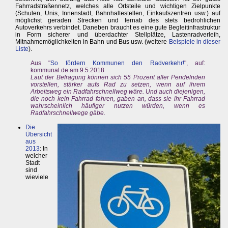
Fahrradstraßennetz, welches alle Ortsteile und wichtigen Zielpunkte
(Schulen, Unis, Innenstadt, Bahnhaltestellen, Einkaufszentren usw.) auf
möglichst geraden Strecken und fernab des stets bedrohlichen
Autoverkehrs verbindet. Daneben braucht es eine gute Begleitinfrastruktur
in Form sicherer und überdachter Stellplätze, Lastenradverleih,
Mitnahmemöglichkeiten in Bahn und Bus usw. (weitere
Beispiele in dieser
Liste
).
Aus "
So fördern Kommunen den Radverkehr!
", auf:
kommunal.de am 9.5.2018
Laut der Befragung können sich 55 Prozent aller Pendelnden
vorstellen, stärker aufs Rad zu setzen, wenn auf ihrem
Arbeitsweg ein Radfahrschnellweg wäre. Und auch diejenigen,
die noch kein Fahrrad fahren, gaben an, dass sie ihr Fahrrad
wahrscheinlich häufiger nutzen würden, wenn es
Radfahrschnellwege gäbe.
Die
Übersicht
aus
2013
: In
welcher
Stadt
sind
wieviele