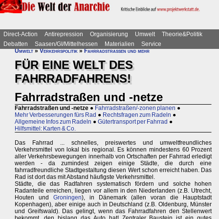
Direct-Action
Antirepression
Organisierung
Umwelt
Theorie&Politik
Debatten
Saasen/GI/Mittelhessen
Materialien
Service
Umwelt
»
Verkehrspolitik
»
Fahrradstraßen und mehr
FÜR EINE WELT DES
FAHRRADFAHRENS!
Fahrradstraßen und -netze
Fahrradstraßen und -netze
●
Fahrradstraßen/-zonen planen
●
Mehr Verbesserungen fürs Rad
●
Rechtsfragen zum Radeln
●
Allgemeine Infos zum Radeln
●
Gütertransport per Fahrrad
●
Hilfsmittel: Karten & Co.
Das Fahrrad ... schnelles, preiswertes und umweltfreundliches
Verkehrsmittel von lokal bis regional. Es können mindestens 60 Prozent
aller Verkehrsbewegungen innerhalb von Ortschaften per Fahrrad erledigt
werden - da zumindest zeigen einige Städte, die durch eine
fahrradfreundliche Stadtgestaltung diesen Wert schon erreicht haben. Das
Rad ist dort das mit Abstand häufigste Verkehrsmittel.
Städte, die das Radfahren systematisch fördern und solche hohen
Radanteile erreichen, liegen vor allem in den Niederlanden (z.B. Utrecht,
Houten und
Groningen
), in Dänemark (allen voran die Hauptstadt
Kopenhagen), aber einige auch in Deutschland (z.B. Oldenburg, Münster
und Greifswald). Das gelingt, wenn das Fahrradfahren den Stellenwert
bekommt, den bislang das Auto hat! Zentraler Baustein ist ein gutes