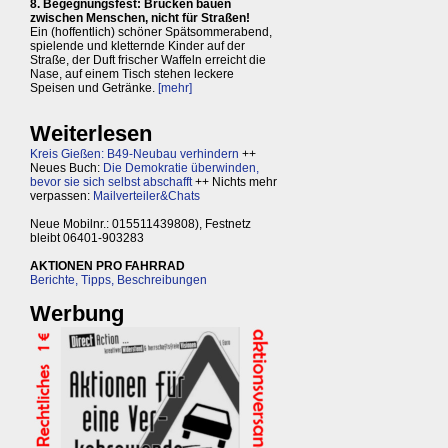
8. Begegnungsfest: Brücken bauen
zwischen Menschen, nicht für Straßen!
Ein (hoffentlich) schöner Spätsommerabend,
spielende und kletternde Kinder auf der
Straße, der Duft frischer Waffeln erreicht die
Nase, auf einem Tisch stehen leckere
Speisen und Getränke.
[mehr]
Weiterlesen
Kreis Gießen: B49-Neubau verhindern
++
Neues Buch:
Die Demokratie überwinden,
bevor sie sich selbst abschafft
++ Nichts mehr
verpassen:
Mailverteiler&Chats
Neue Mobilnr.: 015511439808), Festnetz
bleibt 06401-903283
AKTIONEN PRO FAHRRAD
Berichte, Tipps, Beschreibungen
Werbung