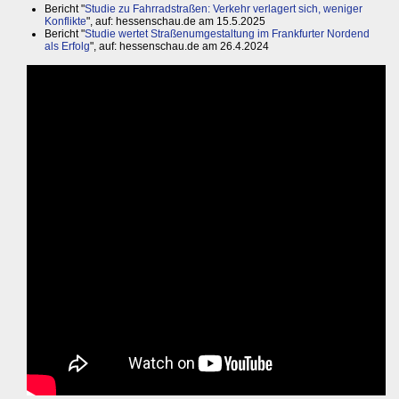
Bericht "
Studie zu Fahrradstraßen: Verkehr verlagert sich, weniger
Konflikte
", auf: hessenschau.de am 15.5.2025
Bericht "
Studie wertet Straßenumgestaltung im Frankfurter Nordend
als Erfolg
", auf: hessenschau.de am 26.4.2024