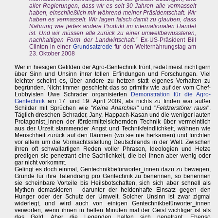
aller Regierungen, dass wir es seit 30 Jahren alle vermasselt
haben, einschließlich mir während meiner Präsidentschaft. Wir
haben es vermasselt. Wir lagen falsch damit zu glauben, dass
Nahrung wie jedes andere Produkt im internationalen Handel
ist. Und wir müssen alle zurück zu einer umweltbewussteren,
nachhaltigen Form der Landwirtschaft.“
Ex-US-Präsident Bill
Clinton in einer
Grundsatzrede
für den Welternährungstag am
23. Oktober 2008
Wer in hiesigen Gefilden der Agro-Gentechnik frönt, redet meist nicht gern
über Sinn und Unsinn ihrer tollen Erfindungen und Forschungen. Viel
leichter scheint es, über andere zu hetzen statt eigenes Verhalten zu
begründen. Nicht immer geschieht das so primitiv wie auf der vom Chef-
Lobbyisten Uwe Schrader organisierten
Demonstration für die Agro-
Gentechnik
am 17. und 19. April 2009, als nichts zu finden war außer
Schilder mit Sprüchen wie "
Keine Anarchie!
" und "
Feldzerstörer raus!
".
Täglich dreschen Schrader, Jany, Happach-Kasan und die weniger lauten
Protagonist_innen der fördermittelsichernden Technik über vermeintlich
aus der Urzeit stammender Angst und Technikfeindlichkeit, wähnen wie
Menschheit zurück auf den Bäumen (wo sie nie herkamen) und fürchten
vor allem um die Vormachtsstellung Deutschlands in der Welt. Zwischen
ihren oft schwallartigen Reden voller Phrasen, Ideologien und Hetze
predigen sie penetrant eine Sachlichkeit, die bei ihnen aber wenig oder
gar nicht vorkommt.
Gelingt es doch einmal, Gentechnikbefürworter_innen dazu zu bewegen,
Gründe für ihre Tatendrang pro Gentechnik zu benennen, so benennen
sie scheinbare Vorteile bis Heilsbotschaften, sich sich aber schnell als
Mythen demaskieren - darunter der heldenhafte Einsatz gegen den
Hunger oder der Schutz der Umwelt. Solcher Unsinn ist zwar zigmal
widerlegt, und wird auch von einigen Gentechnikbefürworter_innen
verworfen, wenn ihnen in hellen Minuten mal der Geist wichtiger ist als
das Geld. Aber die Legenden halten sich penetrant. Ebenso