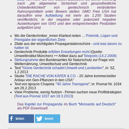
nach „die allgemeine Sicherheit und gesundheitliche
Unbedenklichkeit“ von gentechnisch veränderten
Nahrungsmitteln unter Beweis stellen. GMO Free USA hat
daraufhin eine
Aufstellung
mit mehr als 1.200 Studien
veröffentlicht, in der negative oder potenziell negative
Auswirkungen von GVO und den entsprechenden Pestiziden
aufgeführt sind.
Wo die Gentechniker_innen Klartext reden ...:
Polemik, Lügen und
Preisgabe der eigentlichen Ziele
Zitate aus der wichtigsten Propagandabroschüre -
und was davon zu
halten ist
Gentechnik-Produkte
erfüllen Erwartungen nicht
(Quelle:
Umweltinstitut München) ++ Artikel dazu auf
Telepolis (14.2.2008)
Stellungnahme
des Bundesamtes für Naturschutz zur Frage von
Welternährung, Umweltschutz und Gentechnik
Text "
Grüne Gentechnik schadet Umwelt und Landwirten
", in: SZ,
1.2.2013
Studie "
DIE RACHE VON KÄFER & CO.
- 20 Jahre kommerzieller
Anbau von Gen-Pflanzen in den USA"
Text von Ignacio Chapela: "
40 Jahre Transgene
", in: Poonal Nr. 1034
am 26.2.2013
Viele Probleme, wenig Nutzen - Firmen suchen neue Profitstrategien
(
Text aus Poonal 1037 am 18.3.2013
)
Das
Kapitel zur Propaganda
im
Buch "Monsanto auf Deutsch"
als PDF-Download!