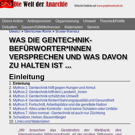
Direct-Action
Antirepression
Organisierung
Umwelt
Theorie&Politik
Debatten
Saasen/GI/Mittelhessen
Materialien
Service
Umwelt
»
Gentechnik-Kritik
»
Schein-Vorteile
WAS DIE GENTECHNIK-
BEFÜRWORTER*INNEN
VERSPRECHEN UND WAS DAVON
ZU HALTEN IST ...
Einleitung
1.
Einleitung
2.
Mythos 1: Gentechnik hilft gegen Hunger und Armut
3.
Mythos 2: Gentechnik hilft den Landwirt_innen
4.
Mythos 3: Gentechnik schützt die Umwelt
5.
Mythos 4: Gentechnik fördert Nahrungsqualität und Gesundheit
6.
Mythos 5: Fortschritt, Arbeitsplätze und die gerettete Nation
7.
Mythos 6: Alles unter Kontrolle - noch keine Schäden oder Unfälle
8.
Mythos 7: Alles normal - Gentechnik ist auch nur Züchtung
9.
Schwätzer, Hetzer, Bauernfänger
10.
Links und Materialien
„Wir brauchen das Geständnis der Weltbank, des
Internationalen Währungsfonds, all der großen Stiftungen, und