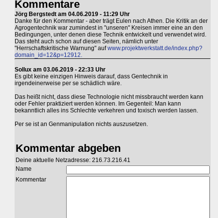
Kommentare
Jörg Bergstedt am 04.06.2019 - 11:29 Uhr
Danke für den Kommentar - aber trägt Eulen nach Athen. Die Kritik an der
Agrogentechnik war zumindest in "unseren" Kreisen immer eine an den
Bedingungen, unter denen diese Technik entwickelt und verwendet wird.
Das steht auch schon auf diesen Seiten, nämlich unter
"Herrschaftskritische Warnung" auf
www.projektwerkstatt.de/index.php?
domain_id=12&p=12912.
Sollux am 03.06.2019 - 22:33 Uhr
Es gibt keine einzigen Hinweis darauf, dass Gentechnik in
irgendeinerweise per se schädlich wäre.
Das heißt nicht, dass diese Technologie nicht missbraucht werden kann
oder Fehler praktiziert werden können. Im Gegenteil: Man kann
bekanntlich alles ins Schlechte verkehren und toxisch werden lassen.
Per se ist an Genmanipulation nichts auszusetzen.
Kommentar abgeben
Deine aktuelle Netzadresse: 216.73.216.41
Name
Kommentar