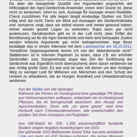
Da aber die mangelnde Qualität von Argumenten angesichts der
Hilflosigkeit der Agro-Gentechnik-Anwender_innen kein Grund ist, diese
nicht zu benennen, lohnt es sich, Aussage für Aussage einem Realitäts-
Check zuzuführen. Für alle liegen längst eindeutige Studien vor. Doch
nötig sind die nicht. Denn ein Blick auf Aussagen der Gentechniklobby
und -konzerne zeigt, dass sie selbst wissen und immer gewusst haben,
immer wieder gezielt Lügen zu verbreiten. Raps kann gar nicht
auskreuzen, Gerstenpollen gibt es in der Luft nicht, zwei Drittel der
Bevölkerung sei für die Agro-Gentechnik und mehr wird behauptet. Zudem
werden kritische Argumente gar nicht wahrgenommen. Inge Broer
bestätigte das in einem Interview mit dem
Laborjournal am 18.10.2011
:
"
Inhaltliche Gegenargumente kenne ich von der Aktivistenseite nicht.
"
Stattdessen ist in internen Papieren zu lesen, dass z.B. ein erhöhter
Spritzmittel- bzw. Düngereinsatz sogar das Ziel der Einführung der
Gentechnik war. Eigentlich nicht überraschend, denn daran verdienen sie
das richtig große Geld. Es war und ist naiv, mit denen um den richtigen
Weg zu weniger Leid für Millionen von Menschen und den Schutz der
Umwelt zu diskutieren, die an Hunger, Krankheit und Umweltzerstörung
verdienen.
Aus der
Studie
von Ute Sprenger
Während die Firmen im Vordergrund eine gewaltige PR-Blase
aus Heilsversprechen aufbauen, entwickeln sie im Hintergrund
Pflanzen, die ihr Kerngeschäft absichern: den Absatz von
Agrochemikalien. Denn alle „six gene giants“ sind ihrer
Herkunft nach Chemieunternehmen, alle erwirtschaften den
größten Teil ihres Umsatzes mit Pestiziden.
Aus GM-Watch Nr. 339: 1.200 wissenschaftlich fundierte
Studien zeigen negative Auswirkungen von GVO
Der glühende GVO-Befürworter David Tribe hat eine vielzitierte
Liste
von mehr als 600 Studien publiziert, die seiner Meinung