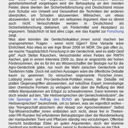
gebetsmühlenhaft vorgetragen wird die Behauptung an den meisten
Felder, diese dienten der Sicherheitsforschung und Deutschland müsse
zum Schutze von Umwelt und Gesundheit die Techniken der anderen
überprüfen, um Schaden abzuwenden. Mitmachen, um etwas
abzuwenden, ist schon für sich ein seltsames Argument. Aber es stimmt
auch nicht: Versuchsfelder werden in Deutschland als
Sicherheitsforschung deklariert, um Fördermittel und Akzeptanz zu
ergaunern. Tatsächlich ist fast alles Lüge, wie das Kapitel zur
Forschung
zeigt.
Was aber könnten die Gentechnikakteur_innen sonst machen bei
unangenehmen Fragen - wenn nicht lügen? Eine Variante wäre
Ehrlichkeit. Also etwa so wie Inge Broer 2006 im WDR. Die gab offen zu,
sie mache "
hauptsächlich Forschung in der Gentechnik, weil es dafür Geld
gibt
". Auch Stefan Rauschen, Versuchsleiter eines Feldes der RWTH
Aachen, gab in einem Interview 2009 zu, dass er angesichts der hohen
Fördersummen, die es für ihn als Wissenschaftler der Biologie nur für die
Agro-Gentechnik gäbe, nur noch die Wahl zwischen Gentechnik und
Taxifahren hätte. Doch mit solchen Aussagen wäre die öffentliche Debatte
kaum zu gewinnen. So versuchen sogenannte Forscher_innen,
Lobbyist_innen und Pro-Gentechnik-Politiker_innen, die Debatte mit
platten Gegenangriffen abzuwenden, auf nebulöse Expert_innendialoge
über chemische Formeln zu verlagern oder über die Rettung der Welt
mittels Manipulationen am Erbgut zu schwadronieren. Dann kommen sie
doch wieder auf den, "
die Heilsversprechen der Gentechnikindustrie
", die
Ute Sprenger im Auftrag des BUND
als "
gewaltige PR-Blase aus
Heilsversprechen
" bezeichnete, um zu tarnen, was sie eigentlich wollen -
das "
Kerngeschäft absichern: den Absatz von Agrochemikalien
". Selbst
Top-Wissenschaftler_innen entblöden sich nicht, diese frei in Theken-
oder PR-Runden frei erfundenen Behauptungen über die Wunderwirkung
der manipulierten Tiere und Pflanzen ständig neu vorzubringen. Offenbar
herrscht beständige Ebbe an guten Argumenten, doch der klamme
Geldtopf von Instituten und Firmen zwingt zu Bastelarbeiten an der DNA.