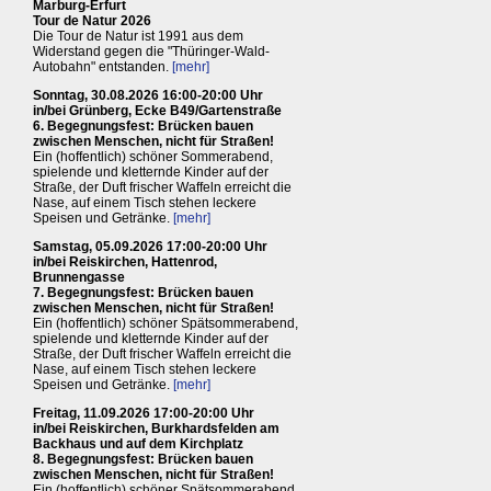
Marburg-Erfurt
Tour de Natur 2026
Die Tour de Natur ist 1991 aus dem
Widerstand gegen die "Thüringer-Wald-
Autobahn" entstanden.
[mehr]
Sonntag, 30.08.2026 16:00-20:00 Uhr
in/bei Grünberg, Ecke B49/Gartenstraße
6. Begegnungsfest: Brücken bauen
zwischen Menschen, nicht für Straßen!
Ein (hoffentlich) schöner Sommerabend,
spielende und kletternde Kinder auf der
Straße, der Duft frischer Waffeln erreicht die
Nase, auf einem Tisch stehen leckere
Speisen und Getränke.
[mehr]
Samstag, 05.09.2026 17:00-20:00 Uhr
in/bei Reiskirchen, Hattenrod,
Brunnengasse
7. Begegnungsfest: Brücken bauen
zwischen Menschen, nicht für Straßen!
Ein (hoffentlich) schöner Spätsommerabend,
spielende und kletternde Kinder auf der
Straße, der Duft frischer Waffeln erreicht die
Nase, auf einem Tisch stehen leckere
Speisen und Getränke.
[mehr]
Freitag, 11.09.2026 17:00-20:00 Uhr
in/bei Reiskirchen, Burkhardsfelden am
Backhaus und auf dem Kirchplatz
8. Begegnungsfest: Brücken bauen
zwischen Menschen, nicht für Straßen!
Ein (hoffentlich) schöner Spätsommerabend,