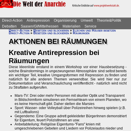
Direct-Action
Antirepression
Organisierung
Umwelt
Theorie&Politik
Debatten
Saasen/GI/Mittelhessen
Materialien
Service
Direct-Action
»
Besetzen und blockieren
»
Flächen und Häuser besetzen
Direct-Action
»
Besetzen und blockieren
»
Räumungen
AKTIONEN BEI RÄUMUNGEN
Kreative Antirepression bei
Räumungen
Diese Ideenliste enstand in einem Workshop vor einer Hausbesetzung -
solche Brainstormings in ungezwungener Atmossphäre sind selbst bereits
ein wichtiger Teil, kreative Umgangsformen mit Repression zu finden und
natürlich für alle anderen Themen verwendbar. Sie wird hier nur zur
Dokumentation und Veranschaulichung veröffentlicht - natürlich wird nicht
zu Straftaten aufgerufen.
Mars-TV: Drei oder mehr Personen mit skuriler Optik und Transparent
in Bildschirmform simulieren ein Fernsehteam von einem Planeten, wo
es keine Herrschaft gibt. Daher stellen die Marsies
Sport: Wasser- oder Volleyball über Polizeireihen hinweg spielen (z.B.
mit Luftballons)
Gegendemo: Eine Gruppe adrett gekleideter BürgerInnen demonstriert
für Eigentum, feuert PolizistInnen an usw.
Anbetabteilung: Religiöse Eigentums-"Fans" knien mit
umgeschriebenen Gebeten und Liedern vor Polizeiautos nieder und