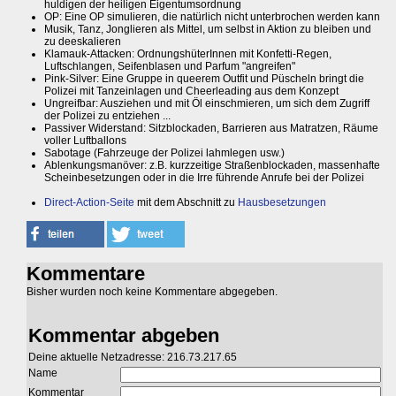
huldigen der heiligen Eigentumsordnung
OP: Eine OP simulieren, die natürlich nicht unterbrochen werden kann
Musik, Tanz, Jonglieren als Mittel, um selbst in Aktion zu bleiben und
zu deeskalieren
Klamauk-Attacken: OrdnungshüterInnen mit Konfetti-Regen,
Luftschlangen, Seifenblasen und Parfum "angreifen"
Pink-Silver: Eine Gruppe in queerem Outfit und Püscheln bringt die
Polizei mit Tanzeinlagen und Cheerleading aus dem Konzept
Ungreifbar: Ausziehen und mit Öl einschmieren, um sich dem Zugriff
der Polizei zu entziehen ...
Passiver Widerstand: Sitzblockaden, Barrieren aus Matratzen, Räume
voller Luftballons
Sabotage (Fahrzeuge der Polizei lahmlegen usw.)
Ablenkungsmanöver: z.B. kurzzeitige Straßenblockaden, massenhafte
Scheinbesetzungen oder in die Irre führende Anrufe bei der Polizei
Direct-Action-Seite
mit dem Abschnitt zu
Hausbesetzungen
Kommentare
Bisher wurden noch keine Kommentare abgegeben.
Kommentar abgeben
Deine aktuelle Netzadresse: 216.73.217.65
Name
Kommentar