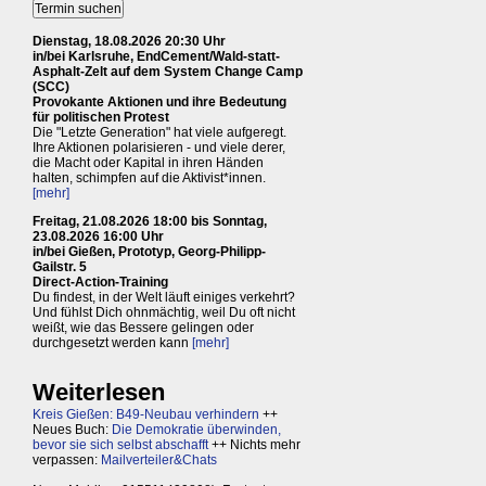
Dienstag, 18.08.2026 20:30 Uhr
in/bei Karlsruhe, EndCement/Wald-statt-
Asphalt-Zelt auf dem System Change Camp
(SCC)
Provokante Aktionen und ihre Bedeutung
für politischen Protest
Die "Letzte Generation" hat viele aufgeregt.
Ihre Aktionen polarisieren - und viele derer,
die Macht oder Kapital in ihren Händen
halten, schimpfen auf die Aktivist*innen.
[mehr]
Freitag, 21.08.2026 18:00 bis Sonntag,
23.08.2026 16:00 Uhr
in/bei Gießen, Prototyp, Georg-Philipp-
Gailstr. 5
Direct-Action-Training
Du findest, in der Welt läuft einiges verkehrt?
Und fühlst Dich ohnmächtig, weil Du oft nicht
weißt, wie das Bessere gelingen oder
durchgesetzt werden kann
[mehr]
Weiterlesen
Kreis Gießen: B49-Neubau verhindern
++
Neues Buch:
Die Demokratie überwinden,
bevor sie sich selbst abschafft
++ Nichts mehr
verpassen:
Mailverteiler&Chats