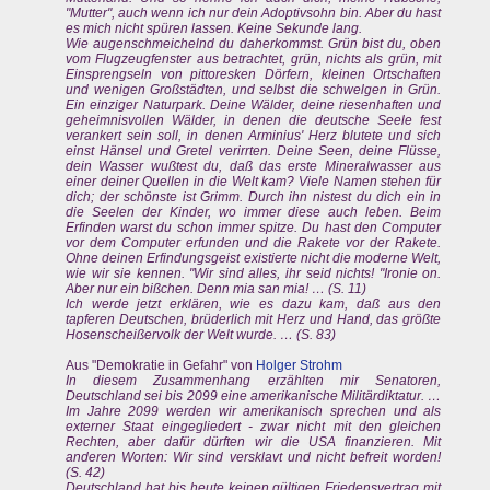
"Mutter", auch wenn ich nur dein Adoptivsohn bin. Aber du hast
es mich nicht spüren lassen. Keine Sekunde lang.
Wie augenschmeichelnd du daherkommst. Grün bist du, oben
vom Flugzeugfenster aus betrachtet, grün, nichts als grün, mit
Einsprengseln von pittoresken Dörfern, kleinen Ortschaften
und wenigen Großstädten, und selbst die schwelgen in Grün.
Ein einziger Naturpark. Deine Wälder, deine riesenhaften und
geheimnisvollen Wälder, in denen die deutsche Seele fest
verankert sein soll, in denen Arminius' Herz blutete und sich
einst Hänsel und Gretel verirrten. Deine Seen, deine Flüsse,
dein Wasser wußtest du, daß das erste Mineralwasser aus
einer deiner Quellen in die Welt kam? Viele Namen stehen für
dich; der schönste ist Grimm. Durch ihn nistest du dich ein in
die Seelen der Kinder, wo immer diese auch leben. Beim
Erfinden warst du schon immer spitze. Du hast den Computer
vor dem Computer erfunden und die Rakete vor der Rakete.
Ohne deinen Erfindungsgeist existierte nicht die moderne Welt,
wie wir sie kennen. "Wir sind alles, ihr seid nichts! "Ironie on.
Aber nur ein bißchen. Denn mia san mia! … (S. 11)
Ich werde jetzt erklären, wie es dazu kam, daß aus den
tapferen Deutschen, brüderlich mit Herz und Hand, das größte
Hosenscheißervolk der Welt wurde. … (S. 83)
Aus "Demokratie in Gefahr" von
Holger Strohm
In diesem Zusammenhang erzählten mir Senatoren,
Deutschland sei bis 2099 eine amerikanische Militärdiktatur. …
Im Jahre 2099 werden wir amerikanisch sprechen und als
externer Staat eingegliedert - zwar nicht mit den gleichen
Rechten, aber dafür dürften wir die USA finanzieren. Mit
anderen Worten: Wir sind versklavt und nicht befreit worden!
(S. 42)
Deutschland hat bis heute keinen gültigen Friedensvertrag mit