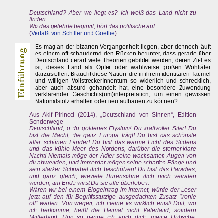
Deutschland? Aber wo liegt es? Ich weiß das Land nicht zu
finden.
Wo das gelehrte beginnt, hört das politische auf.
(
Verfaßt von Schiller und Goethe
)
Es mag an der bizarren Vergangenheit liegen, aber dennoch läuft
es einem oft schaudernd den Rücken herunter, dass gerade über
Deutschland derart viele Theorien gebildet werden, deren Ziel es
ist, dieses Land als Opfer oder wahlweise großen Wohltäter
darzustellen. Braucht diese Nation, die in ihrem identitären Taumel
und willigen VollstreckerInnentum so widerlich und schrecklich,
aber auch absurd gehandelt hat, eine besondere Zuwendung
verklärender Geschichts(um)interpretation, um einen gewissen
Nationalstolz erhalten oder neu aufbauen zu können?
Aus Akif Pirincci (2014), „Deutschland von Sinnen“, Edition
Sonderwege
Deutschland, o du goldenes Elysium! Du kraftvoller Stier! Du
bist die Macht, die ganz Europa trägt! Du bist das schönste
aller schönen Länder! Du bist das warme Licht des Südens
und das kühle Meer des Nordens, darüber die sternenklare
Nacht! Niemals möge der Adler seine wachsamen Augen von
dir abwenden, und immerdar mögen seine scharfen Fänge und
sein starker Schnabel dich beschützen! Du bist das Paradies,
und ganz gleich, wieviele Hurensöhne dich noch verraten
werden, am Ende wirst Du sie alle überleben.
Wären wir bei einem Blogeintrag im Internet, würde der Leser
jetzt auf den für Begriffsstutzige ausgedachten Zusatz "Ironie
off" warten. Von wegen, ich meine es wirklich ernst! Dort, wo
ich herkomme, heißt die Heimat nicht Vaterland, sondern
Mutterland. Und so nenne ich auch dich, meine Hübsche,