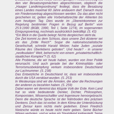
den vier Besatzungsmächten abgeschlossen, obgleich die
„Haager Landkriegsordnung“ festlegt, dass die Besatzung
eines Landes maximal 60 Jahre andauern darf. Danach muss
ein Friedensvertrag abgeschlossen werden. Da das aber nicht
geschehen ist, gelten alle Vorbehaltsrechte der Alliierten bis
zum heutigen Tag. Dies wurde im „Übereinkommen zur
Regelung bestimmter Fragen in Bezug auf Berlin" vom
25.9.1990 (BGBI, 1990, Teil I, Seite 1274), im sogenannten
Einigungsvertrag, nochmals ausdrücklich bekräftigt. (S. 43)
*Ein Blick in die Quelle belegt: Nichts dergleichen steht da.
Die Zeit kommt zu dem Schluss, dass unsere Zeit düsterer sei
als das „Dritte Reich'". Sogar die nationalsozialistische
Gesellschaft, schreibt Harald Welzer, habe Juden „soziale
Räume des Überlebens geboten". Und heute? - in unserer
„neofeudalen" Welt, beherrscht von einem „privatwirtschaftlich-
staatlichen Komplex"? (S. 62)
Alle Probleme, die wir heute haben, wurden von ihrer Politik
verursacht. Und auch gerade bei der Kriminalitäts- oder
Terrorismusbekämpfung verkam insbesondere Deutschland
zur Lachnummer. (S. 238)
Das Entsetzliche in Deutschland ist, dass wir insbesondere
durch die USA versklavt wurden. (S. 253)
In Westeuropa sind wir die Ärmsten, die aber die Rechnungen
der anderen zu bezahlen haben. (S. 259)
Dabei waren wir dereinst das klügste Volk der Erde. Kein Land
hat so viele bedeutende Denker, Dichter, Philosophen,
Komponisten, Wissenschaftler und Ingenieure hervorgebracht.
Denn die deutsche Sprache ist der Nährboden des präzisen
Denkens. Doch das ist vorbei. In dem Klima der Unterdrückung
und Zensur kann nichts mehr gedeihen. Einen Friedrich
Nietzsche würde es heute nicht mehr geben. Seine Bücher
Wären verboten, und er wäre als Staatsfeind kaltgestellt. Seine