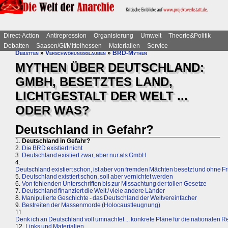
Direct-Action
Antirepression
Organisierung
Umwelt
Theorie&Politik
Debatten
Saasen/GI/Mittelhessen
Materialien
Service
Debatten
»
Verschwörungsglauben
»
BRD-Mythen
MYTHEN ÜBER DEUTSCHLAND:
GMBH, BESETZTES LAND,
LICHTGESTALT DER WELT ...
ODER WAS?
Deutschland in Gefahr?
1.
Deutschland in Gefahr?
2.
Die BRD existiert nicht
3.
Deutschland existiert zwar, aber nur als GmbH
4.
Deutschland existiert schon, ist aber von fremden Mächten besetzt und ohne F
5.
Deutschland existiert schon, soll aber vernichtet werden
6.
Von fehlenden Unterschriften bis zur Missachtung der tollen Gesetze
7.
Deutschland finanziert die Welt / viele andere Länder
8.
Manipulierte Geschichte - das Deutschland der Weltvereinfacher
9.
Bestreiten der Massenmorde (Holocaustleugnung)
11.
Denk ich an Deutschland voll umnachtet ... konkrete Pläne für die nationalen R
12.
Links und Materialien