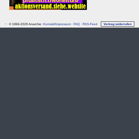
↑
· © 1994-2026 Anarchie·
Kontakt
/
Impressum
·
FAQ
·
RSS-Feed
Vertrag widerrufen