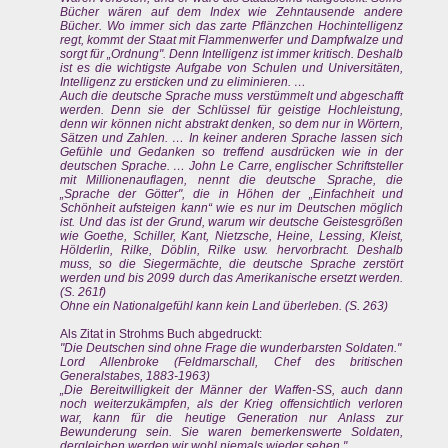
Bücher wären auf dem Index wie Zehntausende andere
Bücher. Wo immer sich das zarte Pflänzchen Hochintelligenz
regt, kommt der Staat mit Flammenwerfer und Dampfwalze und
sorgt für „Ordnung". Denn Intelligenz ist immer kritisch. Deshalb
ist es die wichtigste Aufgabe von Schulen und Universitäten,
Intelligenz zu ersticken und zu eliminieren. …
Auch die deutsche Sprache muss verstümmelt und abgeschafft
werden. Denn sie der Schlüssel für geistige Hochleistung,
denn wir können nicht abstrakt denken, so dem nur in Wörtern,
Sätzen und Zahlen. … In keiner anderen Sprache lassen sich
Gefühle und Gedanken so treffend ausdrücken wie in der
deutschen Sprache. … John Le Carre, englischer Schriftsteller
mit Millionenauflagen, nennt die deutsche Sprache, die
„Sprache der Götter", die in Höhen der „Einfachheit und
Schönheit aufsteigen kann“ wie es nur im Deutschen möglich
ist. Und das ist der Grund, warum wir deutsche Geistesgrößen
wie Goethe, Schiller, Kant, Nietzsche, Heine, Lessing, Kleist,
Hölderlin, Rilke, Döblin, Rilke usw. hervorbracht. Deshalb
muss, so die Siegermächte, die deutsche Sprache zerstört
werden und bis 2099 durch das Amerikanische ersetzt werden.
(S. 261f)
Ohne ein Nationalgefühl kann kein Land überleben. (S. 263)
Als Zitat in Strohms Buch abgedruckt:
"Die Deutschen sind ohne Frage die wunderbarsten Soldaten."
Lord Allenbroke (Feldmarschall, Chef des britischen
Generalstabes, 1883-1963)
„Die Bereitwilligkeit der Männer der Waffen-SS, auch dann
noch weiterzukämpfen, als der Krieg offensichtlich verloren
war, kann für die heutige Generation nur Anlass zur
Bewunderung sein. Sie waren bemerkenswerte Soldaten,
dergleichen werden wir wohl niemals wieder sehen."